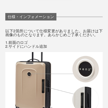
スペースできるなら、海外旅行用の大きいサイズも躊躇
なく購入できます。
仕様・インフォメーション
以下2箇所について仕様変更がありました。お届けは下
画像のものとなります。あらかじめご了承ください。
付属品として、ファスナー付きポーチが１つ。汚れた洗
1.前面のロゴ
2.サイドにハンドル追加
濯物や靴などを入れるのに便利です。内側の生地と同素
材なので、統一感もばっちり。
「TSAロック」とは、アメリカ運輸保安局によって認
可・容認されたロック方式。
アメリカ合衆国をはじめ、世界各国60以上の空港で、ス
ーツケースに施錠しないことが求められており、鍵をか
けている場合は壊して検査することが認められていま
個人的に決め手になったのが、「ロストバゲージ対
す。