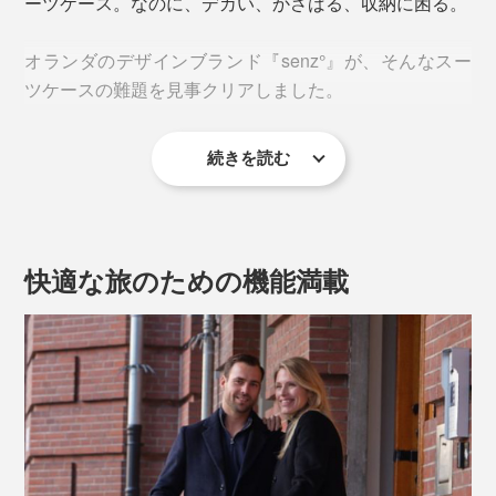
ーツケース。なのに、デカい、かさばる、収納に困る。
オランダのデザインブランド『senz°』が、そんなスー
ツケースの難題を見事クリアしました。
続きを読む
使う時は、25cm（60Lタイプの場合）。
折りたたみ時は、12.5cm。
片手でつかめるほどの薄さに変身します。
快適な旅のための機能満載
スリムになるから、ベッドやソファの下、家具のスキ
マ、クローゼットのデッドスペースに収まり、収納の省
スペースが叶います。折りたたんだ状態で自立するのも
いいところ。