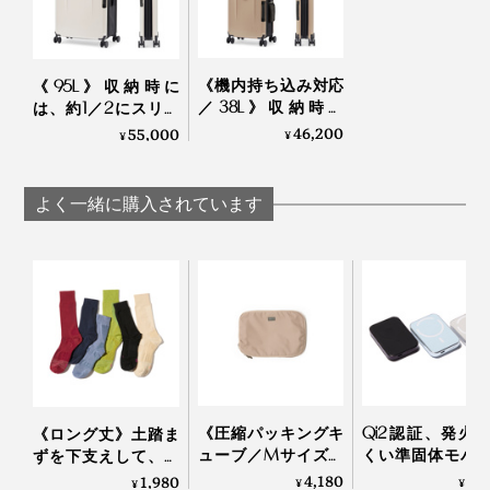
《機内持ち込み対応
《95L》収納時に
／38L》収納時に
は、約1／2にスリム
は、約1／2にスリム
化できる、オランダ
46,200
55,000
¥
¥
化できる、オランダ
発のスーツケース
発のスーツケース
「foldaway」｜senz°
「foldaway」｜senz°
よく一緒に購入されています
《圧縮パッキングキ
Qi2認証、発火
《ロング丈》土踏ま
ューブ／Mサイズ》
くい準固体モバ
ずを下支えして、足
『Aww』のスーツケ
バッテリ
底筋をサポートする
4,180
6,
1,980
¥
¥
¥