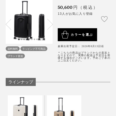
ロストバゲージの時の、気分の凹みと手元に戻るまでの
50,600
円（税込）
ハラハラを思うと、やれるだけのことはやりたい。安心
13人がお気に入り登録
感が段違いです。
カラーを選ぶ
倉庫出荷予定日： 2026年8月13日頃
送料無料
ラッピング不可商品
＊こちらの商品はブランドからの直送と
なりますので、実際の配送は予定日を前
ブランド直送
後する場合がございます。予めご了承の
上ご注文ください。
《品質テスト結果》
ラインナップ