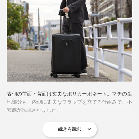
スーツケースの内側に記載されている固有コードで、あ
らかじめ自分のスーツケースを登録。万が一紛失したと
きに、発見者が２次元コードを読み込み、固有コードを
入力することで、持ち主へ連絡できる仕組みです。
※GPSなどで位置情報を追跡するものではありません。
スマートトラッカーと併用すれば、万が一の場合も、手
元に戻る確率が格段にあがるはずです。
表側の前面・背面は丈夫なポリカーボネート。マチの生
地部分も、内側に丈夫なフラップを立てる仕組みで、不
ロックは、ダイヤル式の「TSAロック」を装備。開閉が
安感が払拭されました。
スムーズでスマート。差し込み用の鍵は付属していませ
ん。
続きを読む
キャスターの動きもスムーズで、収納も充実、これで省