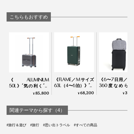
ースにピタッと収ま
「HeatZero」｜VO
「疲れしらずのくつ
る！ファスナーで衣
した®」｜エコノレ
類をさらにギュッと
ッグ
こちらもおすすめ
圧縮できる「トラベ
ルケース」
《FLAME／Mサイズ
《6〜7日用／73
《ALUMINIUM
63L（4〜6泊）》“気
360度なめら
50L》“気の利く”設
の利く”設計、手を添
行、旅フリーク
計、手を添えるだけ
68,200
36,
85,800
¥
¥
¥
えるだけで滑らかに
くる内装と共生
で滑らかに走行する
走行するスーツケー
ボストン付き「
スーツケース「R
ス「R TRUNK
ツケース」| Aww
TRUNK
関連テーマから探す（4）
FRAME」｜
ALUMINIUM」｜
RAWROW
RAWROW
#旅行＆遊び
#旅行
#思い出トラベル
#すべての商品