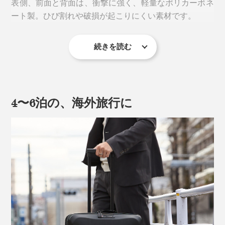
表側、前面と背面は、衝撃に強く、軽量なポリカーボネ
組み立て＆折りたたみもスムーズ。
ート製。ひび割れや破損が起こりにくい素材です。
1. 周囲のファスナーを開けて、マチを広げる。
2. 内側、上下左右のフラップを立て、スナップボタンで
続きを読む
表面は、ヘアライン状の細かい凹凸のある、落ち着いた
留める。
質感。指紋や細かいキズが目立ちにくいというメリット
もあります。
直感的に扱えるので、旅行準備も後片づけもスムーズ。
スーツケースをひんぱんに使う場合も、手間なく使えま
4〜6泊の、海外旅行に
す。