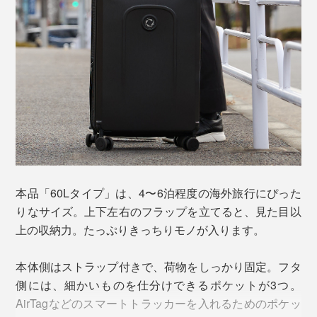
マチの生地部分は、撥水加工済みのナイロン製。雨や湿
折りたたみ式というと耐久性が気になるところですが、
気、飲み物をこぼしてしまったとしても、水の侵入を防
「foldaway」なら大丈夫。各種品質テストにおいて、ス
ぎます。
ーツケースの基準を遥かに上回る結果が出ています。
※ページ下部「仕様・インフォメーション」参照
内側マチ部分の壁になるフラップは、丈夫で軽いハニカ
ム構造のABS素材。航空業界で広く使用されている素材
です。
本品「60Lタイプ」は、4〜6泊程度の海外旅行にぴった
りなサイズ。上下左右のフラップを立てると、見た目以
上の収納力。たっぷりきっちりモノが入ります。
本体側はストラップ付きで、荷物をしっかり固定。フタ
側には、細かいものを仕分けできるポケットが3つ。
AirTagなどのスマートトラッカーを入れるためのポケッ