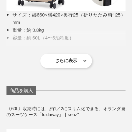
策」。AirTagなどのスマートトラッカーを入れるポケッ
トがあるほか、独自の「Seekmysenz」というシステム
「TSAロック」は空港職員が鍵を開けることができる仕
サイズ：縦660×横420×奥行25（折りたたみ時125）
で、発見者からの連絡を受け取れるのが画期的！
組みになっているため、鍵を壊されることなく、検査が
mm
可能になります。
重量：約 3.8kg
容量：約 60L（4〜6泊程度）
素材：100％ポリカーボネートシェル、撥水加工ナイ
ロン
一度購入したら、長いおつきあいになるスーツケース。
仕様：YKKタフジップ、折りたたみ式（特許取得済
『senz°』なら、旅の途中も旅の後も、美しくスムーズ
さらに表示
拡張構造）、撥水、内装ファスナーポケット、外装
です。
サイドポケット、ダイヤル式TSAロック、360°自在
双輪キャスター、Seek my senz ロストバゲージ対策
生産国：中国
商品を購入
付属：ファスナー付きポーチ
保証：１年間
《60L》収納時には、約1／2にスリム化できる、オランダ発
※差し込み式のキーは付属しておりません。
のスーツケース「foldaway」｜senz°
《サイズ比較》