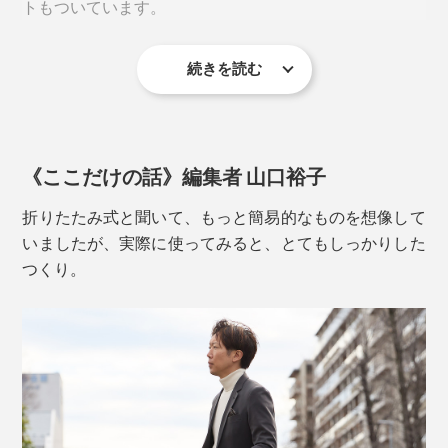
トもついています。
キャスターは、ひとつにタイヤが2輪付いた「双輪キャ
スター」。360°クルクルと回転し、力をいれなくても軽
やかに走行します。
続きを読む
《ここだけの話》編集者 山口裕子
外側から見るとナイロン生地ですが、触れると硬い素材
で守られており、荷物をしっかり保護。このフラップの
折りたたみ式と聞いて、もっと簡易的なものを想像して
仕組みは、オランダ特許取得済みです。
いましたが、実際に使ってみると、とてもしっかりした
つくり。
ハンドルは2段階調整で、それぞれの持ちやすい高さで
また、スーツケースの紛失防止対策として、「seek my
運べます。
senz」システムを搭載。