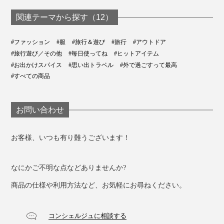
サイズはワンサイズでたいていの体型をカバー。袖や着
丈が長かったら、ハサミでカットしてもOK。切り口か
関連テーマから探す（12）
らほつれたりしないアレンジフリーニットです。
#ファッション
#服
#旅行＆遊び
#旅行
#アウトドア
#旅行遊び／その他
#毎日使ってね
#ヒットアイテム
#お出かけスパイス
#思い出トラベル
#外で過ごすって最高
#すべての商品
お問い合わせ
お客様、いつも有り難うございます！
なにかご不明な点などありませんか?
商品の仕様や利用方法など、お気軽にお尋ねください。
コンシェルジュに相談する
写真は、「
サラリフィット／ネイビー
」の上に「サラリT／ライトイエロー」を重