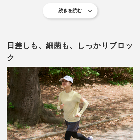
続きを読む
ニットでも、肌ざわりはひんやりなめらか。触れた瞬間
からスルリと心地よく、肌に涼しい空気のベールをかけ
たよう。
日差しも、細菌も、しっかりブロッ
汗をかいても肌にはりつかない
。むしろ、着ていないと
きより涼しく感じるほど。不思議ですが、一度着てみる
ク
と納得するはずです。