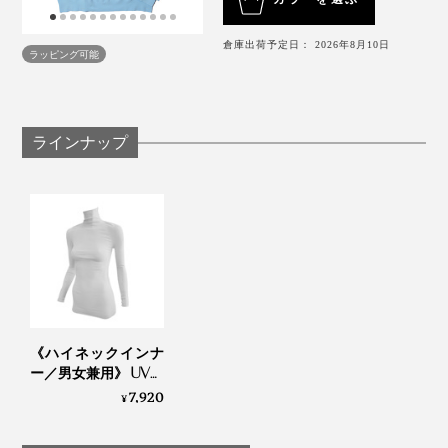
倉庫出荷予定日： 2026年8月10日
ラッピング可能
ラインナップ
ボディにフィットしすぎないから、体のラインを拾わ
ず、
下着の上にこれ一枚で外出しても大丈夫
。
首がキレイに見える襟ぐり
二の腕をほっそり見せる袖の長さ
締まりすぎない裾のリブ
長すぎず短すぎずの着丈
《ハイネックインナ
ー／男女兼用》 UVカ
さまざまな体型の人に試着してもらって、ディテールに
ット98％、縫い目な
7,920
¥
もとことんこだわったそう。
しで動きやすい「サ
ラリフィット」｜