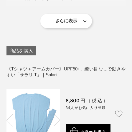
でも「サラリT」は違いました。
ンが増えていき、今では多くのリピーターを抱えるブラ
タンブル乾燥には対応しておりません。
ンドに成長したのだとか。
アイロンのご使用はお避け下さい。
1枚でもちゃんと外に出られる安心感があって、なおか
ドライクリーニングはお控え下さい。
さらに表示
つ胸やお腹に張りつかない。ほどよくゆとりがあって、
ゴルフやテニス、ランニングにトレッキング……、アク
どこかきちんと見えるんです。
《注意事項》
ティブに動くためのウエアとして着るのはもちろん、い
他の衣料と一緒に洗濯すると色が移る場合がござい
かにもスポーツ用ではないデザインもポイント。
ます。
しかも、丈が絶妙。ボトムにインしなくてもバランスが
商品を購入
生地の特性上商品の裾がカールする場合がありま
取りやすくて、気になるお腹まわりもさりげなくカバ
す。
ー。
《Tシャツ＋アームカバー》UPF50+、縫い目なしで動きや
すい「サラリ T」｜Salari
運動が苦手な私は、屋外で運動する機会はほとんどあり
ませんが、上着を着ても、脱いでも、どっちも成立する
優秀ニットTシャツとして、ヘビロテさせていただきま
8,800
す！
円（税込）
34人がお気に入り登録
カラーを選ぶ