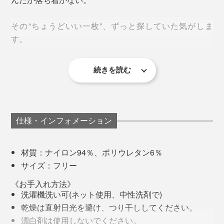
その“ちょうどいい一枚”、ずっと探していた気がしま
す。
続きを読む
仕様・インフォメーション
上写真は、隈研吾氏が手がけた、小松マテーレ ファブリックラボラトリー「fa-
bo」
材質：ナイロン94％、ポリウレタン6％
スポーツウエアとして誕生し、最初は地元だけで細々と
サイズ：フリー
販売しいていたという『Salari』。
年々厳しくなる、夏の暑さ。「サラリT」で、涼やかに
過ごしてください。
《お手入れ方法》
ブレイクのきっかけは、日本女子テニス連盟に加入して
洗濯機洗い可(ネット使用、中性洗剤で)
いたという愛用者の口コミ。その愛用者が石川県から関
乾燥は直射日光を避け、つり干ししてください。
東圏に引っ越したことを契機に、徐々に日本全国にファ
漂白剤は使用しないでください。