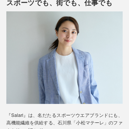
スポーツでも、街でも、仕事でも
伸縮性の高さは、素材×染め加工×編み構造、３つのバラ
ンスのなせる技。
ループを連続させた構造の経（たて）編みのナイロンニ
ット生地を、染めの工程で、加熱収縮。ゆるいバネがギ
ュッと圧縮するように、押し返す力を高めています。
さらに、汗をかいても、生地が濡れた感覚になる前に乾
下の動画のように、縦・横・斜め、どの方向にも見たこ
いて、
ムレずベタつかず、いつもサラサラ
。気加熱によ
『Salari』は、名だたるスポーツウエアブランドにも、
とがないほどグイ〜ンと伸びて、手を離せば元通り。
って体温がスッと奪われるので、ひんやりとした着心地
高機能繊維を供給する、石川県「小松マテーレ」のファ
が続きます。