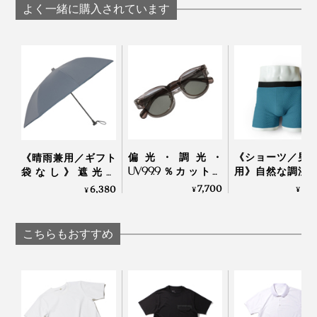
Salari
よく一緒に購入されています
一枚着としてはもちろん、ジャケットやカーディガンな
どのインにもピッタリ。Tシャツよりきれいめに見え
て、二の腕もさりげなくカバーしてくれるので、上着の
脱ぎ着を躊躇しなくてすみます。
偏光・調光・
《ショーツ／男
《晴雨兼用／ギフト
UV99.9％カットの
用》自然な調湿
袋なし》遮光率
「おしゃれグラス」
温・防臭、フリ
100％、折り畳まな
7,700
5,
6,380
¥
¥
¥
｜東海光学
履き心地
い“短傘”｜+TIC
「WUNDER WE
HYBRID
ONE」｜BRING
こちらもおすすめ