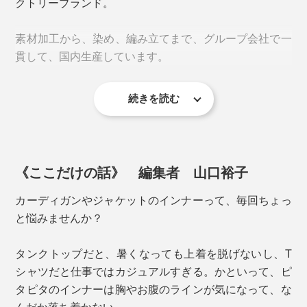
クトリーブランド。
紫外線防止、吸水速乾、制菌機能（SEKマーク取得）
素材加工から、染め、編み立てまで、グループ会社で一
は、繰り返し洗濯しても効果を持続。頼もしさも、ちゃ
貫して、国内生産しています。
んと長持ちします。
続きを読む
《ここだけの話》 編集者 山口裕子
この伸縮性の高さのおかげで、
ワンサイズでもたいてい
カーディガンやジャケットのインナーって、毎回ちょっ
の体形にフィット
。動きを妨げず、ストレスなく着られ
と悩みませんか？
ます。
タンクトップだと、暑くなっても上着を脱げないし、T
場所によって、編み方を変えているのもポイント。ボデ
シャツだと仕事ではカジュアルすぎる。かといって、ピ
ィは下着が透けにくい鹿の子調、汗をかきやすい首・
タピタのインナーは胸やお腹のラインが気になって、な
脇・背中はメッシュ編みに切り替えています。
んだか落ち着かない。