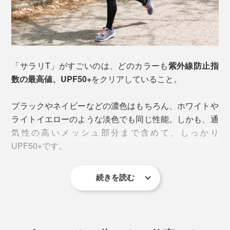
「サラリT」がすごいのは、どのカラーも
紫外線防止指
この着心地をつくっているのが、高機能ナイロン糸とド
数の最高値、UPF50+
をクリアしていること。
イツ製の編み機。
ブラックやネイビーなどの濃色はもちろん、ホワイトや
やわらかなナイロン糸を空気の通り道を作るように編み
ライトイエローのような淡色でも同じ性能。しかも、通
立てることで、吸水速乾性をアップ。脇や裾、袖口、首
気性の高いメッシュ部分まで含めて、しっかり
周りにも縫い目がなく、肌に当たってチクチクすること
UPF50+です。
がありません。
続きを読む
アームカバーを合わせれば、上半身はほぼフルガード。
まさに、“着る日焼け止め”！ しかも、クリームのように
塗り直す手間はありません。