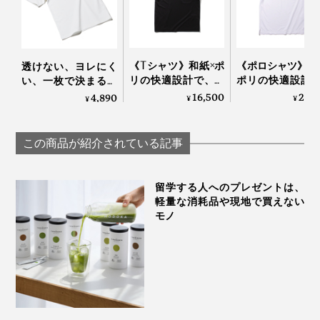
カラーは、万能なベーシックカラーと、発色の美しいペ
ールトーンのパステルカラー、全６色。
《Tシャツ》和紙×ポ
《ポロシャツ》和
透けない、ヨレにく
リの快適設計で、湿
ポリの快適設計
い、一枚で決まるシ
気を吸って逃す、
湿気を吸って逃
ルエット。大人がた
16,500
25,
4,890
¥
¥
¥
「和紙糸ラバープリ
「和紙糸メディ
どり着いた「白Tシ
ントクルーネックT
ロシャツ」｜K-3B
ャツ」｜TARROW
シャツ」｜K-3B
TOKYO
この商品が紹介されている記事
留学する人へのプレゼントは、
軽量な消耗品や現地で買えない
モノ
左から「ミントグリーン」「ライトイエロー」「ホワイト」「サックスブルー」
「チャコールネイビー」「ブラック」