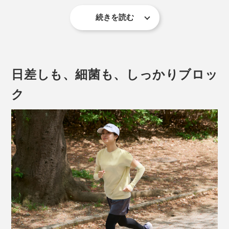
続きを読む
ニットでも、肌ざわりはひんやりなめらか。触れた瞬間
からスルリと心地よく、肌に涼しい空気のベールをかけ
たよう。
日差しも、細菌も、しっかりブロッ
汗をかいても肌にはりつかない
。むしろ、着ていないと
きより涼しく感じるほど。不思議ですが、一度着てみる
ク
と納得するはずです。