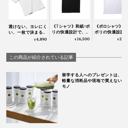
カラーは、万能なベーシックカラーと、発色の美しいペ
ールトーンのパステルカラー、全６色。
《Tシャツ》和紙×ポ
《ポロシャツ》和
透けない、ヨレにく
リの快適設計で、湿
ポリの快適設計
い、一枚で決まるシ
気を吸って逃す、
湿気を吸って逃
ルエット。大人がた
16,500
25,
4,890
¥
¥
¥
「和紙糸ラバープリ
「和紙糸メディ
どり着いた「白Tシ
ントクルーネックT
ロシャツ」｜K-3B
ャツ」｜TARROW
シャツ」｜K-3B
TOKYO
この商品が紹介されている記事
留学する人へのプレゼントは、
軽量な消耗品や現地で買えない
モノ
左から「ミントグリーン」「ライトイエロー」「ホワイト」「サックスブルー」
「チャコールネイビー」「ブラック」