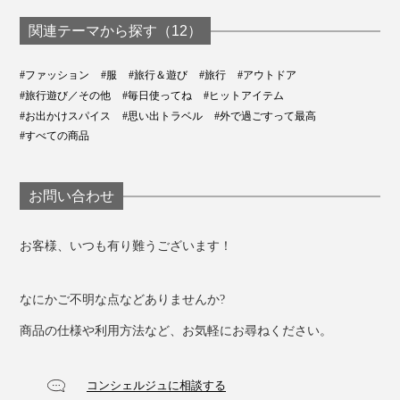
サイズはワンサイズでたいていの体型をカバー。袖や着
丈が長かったら、ハサミでカットしてもOK。切り口か
関連テーマから探す（12）
らほつれたりしないアレンジフリーニットです。
#ファッション
#服
#旅行＆遊び
#旅行
#アウトドア
#旅行遊び／その他
#毎日使ってね
#ヒットアイテム
#お出かけスパイス
#思い出トラベル
#外で過ごすって最高
#すべての商品
お問い合わせ
お客様、いつも有り難うございます！
なにかご不明な点などありませんか?
商品の仕様や利用方法など、お気軽にお尋ねください。
コンシェルジュに相談する
写真は、「
サラリフィット／ネイビー
」の上に「サラリT／ライトイエロー」を重