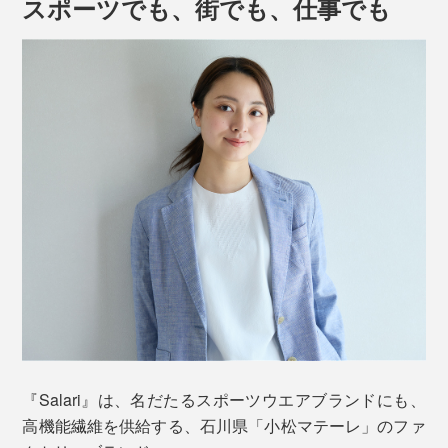
スポーツでも、街でも、仕事でも
伸縮性の高さは、素材×染め加工×編み構造、３つのバラ
ンスのなせる技。
ループを連続させた構造の経（たて）編みのナイロンニ
ット生地を、染めの工程で、加熱収縮。ゆるいバネがギ
ュッと圧縮するように、押し返す力を高めています。
さらに、汗をかいても、生地が濡れた感覚になる前に乾
下の動画のように、縦・横・斜め、どの方向にも見たこ
いて、
ムレずベタつかず、いつもサラサラ
。気加熱によ
『Salari』は、名だたるスポーツウエアブランドにも、
とがないほどグイ〜ンと伸びて、手を離せば元通り。
って体温がスッと奪われるので、ひんやりとした着心地
高機能繊維を供給する、石川県「小松マテーレ」のファ
が続きます。