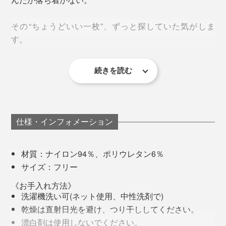
その“ちょうどいい一枚”、ずっと探していた気がしま
す。
続きを読む
仕様・インフォメーション
上写真は、隈研吾氏が手がけた、小松マテーレ ファブリックラボラトリー「fa-
bo」
材質：ナイロン94％、ポリウレタン6％
スポーツウエアとして誕生し、最初は地元だけで細々と
サイズ：フリー
販売しいていたという『Salari』。
年々厳しくなる、夏の暑さ。「サラリT」で、涼やかに
過ごしてください。
《お手入れ方法》
ブレイクのきっかけは、日本女子テニス連盟に加入して
洗濯機洗い可(ネット使用、中性洗剤で)
いたという愛用者の口コミ。その愛用者が石川県から関
乾燥は直射日光を避け、つり干ししてください。
東圏に引っ越したことを契機に、徐々に日本全国にファ
漂白剤は使用しないでください。