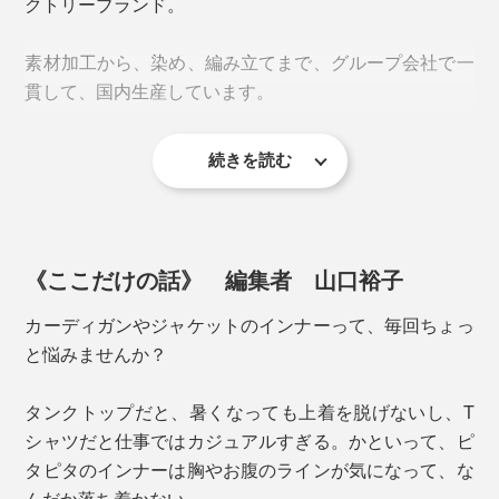
クトリーブランド。
紫外線防止、吸水速乾、制菌機能（SEKマーク取得）
素材加工から、染め、編み立てまで、グループ会社で一
は、繰り返し洗濯しても効果を持続。頼もしさも、ちゃ
貫して、国内生産しています。
んと長持ちします。
続きを読む
《ここだけの話》 編集者 山口裕子
この伸縮性の高さのおかげで、
ワンサイズでもたいてい
カーディガンやジャケットのインナーって、毎回ちょっ
の体形にフィット
。動きを妨げず、ストレスなく着られ
と悩みませんか？
ます。
タンクトップだと、暑くなっても上着を脱げないし、T
場所によって、編み方を変えているのもポイント。ボデ
シャツだと仕事ではカジュアルすぎる。かといって、ピ
ィは下着が透けにくい鹿の子調、汗をかきやすい首・
タピタのインナーは胸やお腹のラインが気になって、な
脇・背中はメッシュ編みに切り替えています。
んだか落ち着かない。