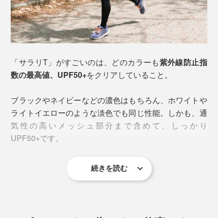
「サラリT」がすごいのは、どのカラーも
紫外線防止指
この着心地をつくっているのが、高機能ナイロン糸とド
数の最高値、UPF50+
をクリアしていること。
イツ製の編み機。
ブラックやネイビーなどの濃色はもちろん、ホワイトや
やわらかなナイロン糸を空気の通り道を作るように編み
ライトイエローのような淡色でも同じ性能。しかも、通
立てることで、吸水速乾性をアップ。脇や裾、袖口、首
気性の高いメッシュ部分まで含めて、しっかり
周りにも縫い目がなく、肌に当たってチクチクすること
UPF50+です。
がありません。
続きを読む
アームカバーを合わせれば、上半身はほぼフルガード。
まさに、“着る日焼け止め”！ しかも、クリームのように
塗り直す手間はありません。