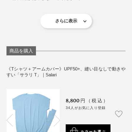
でも「サラリT」は違いました。
ンが増えていき、今では多くのリピーターを抱えるブラ
タンブル乾燥には対応しておりません。
ンドに成長したのだとか。
アイロンのご使用はお避け下さい。
1枚でもちゃんと外に出られる安心感があって、なおか
ドライクリーニングはお控え下さい。
さらに表示
つ胸やお腹に張りつかない。ほどよくゆとりがあって、
ゴルフやテニス、ランニングにトレッキング……、アク
どこかきちんと見えるんです。
《注意事項》
ティブに動くためのウエアとして着るのはもちろん、い
他の衣料と一緒に洗濯すると色が移る場合がござい
かにもスポーツ用ではないデザインもポイント。
ます。
しかも、丈が絶妙。ボトムにインしなくてもバランスが
商品を購入
生地の特性上商品の裾がカールする場合がありま
取りやすくて、気になるお腹まわりもさりげなくカバ
す。
ー。
《Tシャツ＋アームカバー》UPF50+、縫い目なしで動きや
すい「サラリ T」｜Salari
運動が苦手な私は、屋外で運動する機会はほとんどあり
ませんが、上着を着ても、脱いでも、どっちも成立する
優秀ニットTシャツとして、ヘビロテさせていただきま
8,800
す！
円（税込）
34人がお気に入り登録
カラーを選ぶ