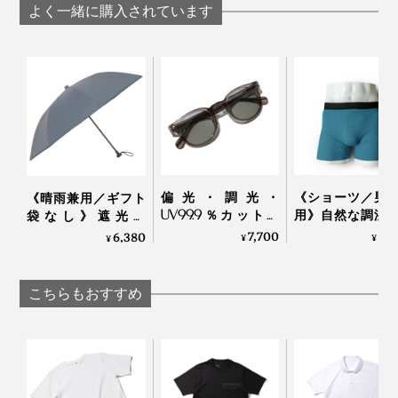
Salari
よく一緒に購入されています
一枚着としてはもちろん、ジャケットやカーディガンな
どのインにもピッタリ。Tシャツよりきれいめに見え
て、二の腕もさりげなくカバーしてくれるので、上着の
脱ぎ着を躊躇しなくてすみます。
偏光・調光・
《ショーツ／男
《晴雨兼用／ギフト
UV99.9％カットの
用》自然な調湿
袋なし》遮光率
「おしゃれグラス」
温・防臭、フリ
100％、折り畳まな
7,700
5,
6,380
¥
¥
¥
｜東海光学
履き心地
い“短傘”｜+TIC
「WUNDER WE
HYBRID
ONE」｜BRING
こちらもおすすめ