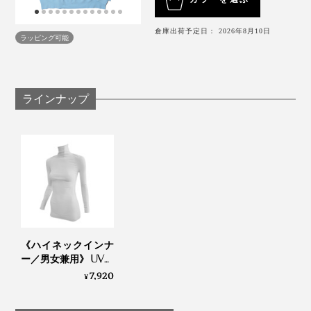
倉庫出荷予定日： 2026年8月10日
ラッピング可能
ラインナップ
ボディにフィットしすぎないから、体のラインを拾わ
ず、
下着の上にこれ一枚で外出しても大丈夫
。
首がキレイに見える襟ぐり
二の腕をほっそり見せる袖の長さ
締まりすぎない裾のリブ
長すぎず短すぎずの着丈
《ハイネックインナ
ー／男女兼用》 UVカ
さまざまな体型の人に試着してもらって、ディテールに
ット98％、縫い目な
7,920
¥
もとことんこだわったそう。
しで動きやすい「サ
ラリフィット」｜