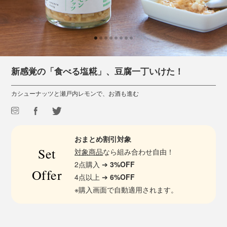
新感覚の「食べる塩糀」、豆腐一丁いけた！
カシューナッツと瀬戸内レモンで、お酒も進む
おまとめ割引対象
Set
対象商品
なら組み合わせ自由！
2点購入 ➔
3%OFF
Offer
4点以上 ➔
6%OFF
※購入画面で自動適用されます。