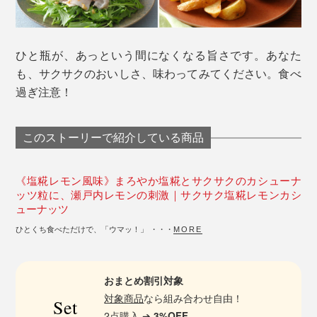
ひと瓶が、あっという間になくなる旨さです。あなた
も、サクサクのおいしさ、味わってみてください。食べ
過ぎ注意！
このストーリーで紹介している商品
《塩糀レモン風味》まろやか塩糀とサクサクのカシューナ
ッツ粒に、瀬戸内レモンの刺激｜サクサク塩糀レモンカシ
ューナッツ
ひとくち食べただけで、「ウマッ！」 ・・・
MORE
おまとめ割引対象
対象商品
なら組み合わせ自由！
Set
2点購入 ➔
3%OFF