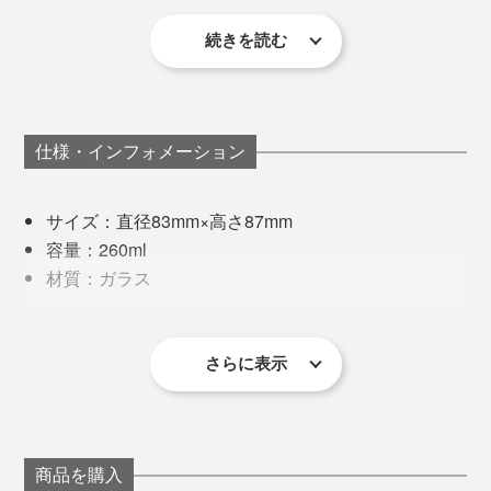
そこで、「酸化エルビウム」という着色力があまり強く
に。
ない原料（レアアースの一種）をガラス素材に混ぜ、淡
続きを読む
毎年すっぽかすこともなく、私たちの大切な時間や思い
いピンク色を表現できるレシピをつくりました。
出に寄り添ってくれる桜は、まさに“日本人の心”です
ね。
仕様・インフォメーション
写真左は「
タンブラー／クリア
」、写真右は本品
例えば、ドリンクを注ぐ時。勢い余って泡がこぼれ落ち
サイズ：直径83mm×高さ87mm
てしまった時も、桜チャンス！
容量：260ml
材質：ガラス
ゆっくりとグラスを持ち上げてみれば、おっ！
製造国：日本
その難易度の高さから、安定的に製作できる工房も少な
同梱内容：ロックグラス2個（クリア／ピンク）
く、何社も渡り歩いてきたのだとか。
さらに表示
※桐箱付き
※ひとつひとつ職人の手作業による製作のため、若干の個体差が
あります。あらかじめご了承ください。
現在は、1906年から続く北海道・小樽のガラスメーカ
製作工程で色があばれてしまうこともあり、温度や気
ー「深川硝子工芸」の職人が、この『Sakurasaku』に
温、湿度も繊細な管理が必要。一定の「ほんのり桜色」
命を吹き込んでいます。
商品を購入