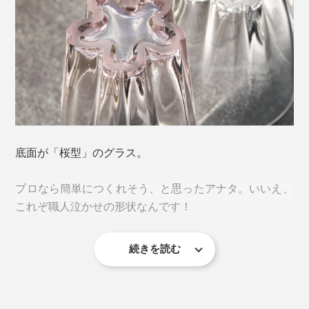
「一見すると迷惑に感じられる現象が、楽しいデザイン
のエッセンスを加えることで、逆に喜ばれるような愛着
底面が「桜型」のグラス。
が湧くカタチに変わる。」
プロなら簡単につくれそう、と思ったアナタ。いいえ、
プロダクトブランド「100percent（ヒャクパーセン
これぞ職人泣かせの形状なんです！
ト）」による、逆転の発想から生まれた、ささやかな気
づきにキュン♡
続きを読む
そもそも「桜のスタンプ」をつくるには、花びらの角を
しっかり立たせて水平に作らなければ、底に溜まった水
滴を桜型にすることはできません。