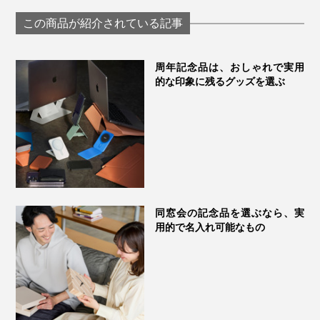
グラス「fuwari」｜
わいで口福をも
KIKIME
す、「純チタン
この商品が紹介されている記事
ーティンググラ
PROGRESS プロ
ス
周年記念品は、おしゃれで実用
的な印象に残るグッズを選ぶ
同窓会の記念品を選ぶなら、実
用的で名入れ可能なもの