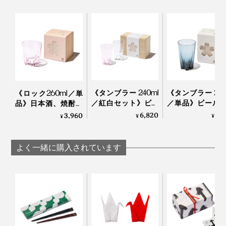
も大人気！外国人の方にもとても喜ばれるデザインなの
です。
「100percent」といえば、MONOCOで大ヒット中の形
手のサイズが大きい方は、グラスを下から支えるとちょ
状記憶する“布オリガミ”『
Peti Peto
』や15グラムのエコ
うど指が花びらの凹みにフィット！
バッグ『
Cocoon
』の生みの親。
ウィスキーロックをカラカラと回す時の仕草にちょうど
《タンブラー 240ml
《タンブラー 240
《ロック260ml／単
国境を越えて、世界で愛されるプロダクトたちのコミュ
おさまりがいいらしいです。
／紅白セット》ビー
／単品》ビール
品》日本酒、焼酎、
ニケーション能力の高さは、さすがです。
ルやハイボールに、
イボールに、持
ウィスキーロック
6,820
3,
3,960
唇に触れた時の心地よさ、グラス全体のバランスを考え
¥
¥
¥
持ち上げると「桜型
げると「桜型の
に、持ち上げると
た2mm前後の薄い飲み口。
の水滴」が残るグラ
滴」が残るグラ
「桜型の水滴」が残
本品は、門出や節目のお祝い、新居祝い、結婚祝い、海
ス（桐箱付き）｜
（桐箱付き）
るグラス（桐箱付
よく一緒に購入されています
外出張時の手土産としても贈りやすい桐箱入り。
Sakurasaku
Sakurasaku
き）｜Sakurasaku
かわいいだけじゃない、飲み心地の良さも大切な人へ贈
る時に、嬉しいポイントになるはず。