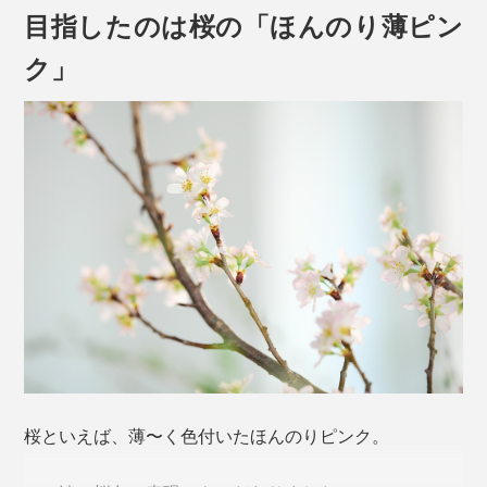
目指したのは桜の「ほんのり薄ピン
ク」
やっかいなグラスの汗＝結露、水滴が、だれもが待ち望
むモノ＝普遍的な日本のシンボル「桜」のカタチになっ
たなら、小さなしあわせを感じずにはいられません。
ゆがみない桜型の底をつくるため、「型吹き」という工
本品は、260mlの「ロックグラス」紅白セット。
法を用いています。
桜といえば、薄〜く色付いたほんのりピンク。
熔けたガラス（下玉）を吹き竿に巻きつけ、型に差し込
んだ状態で竿に息を吹き込み、それを垂直に抜く。その