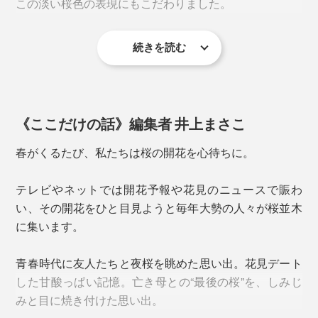
この淡い桜色の表現にもこだわりました。
「キレイに垂直に抜く技術」が難しいのだとか。
続きを読む
《ここだけの話》編集者 井上まさこ
春がくるたび、私たちは桜の開花を心待ちに。
日本酒はもちろん、ウィスキーや焼酎のロックにぴった
テレビやネットでは開花予報や花見のニュースで賑わ
り。
い、その開花をひと目見ようと毎年大勢の人々が桜並木
桜型の角を立たせるには、実寸法よりもガラスを伸ばす
に集います。
必要があり、それを研磨することで水平に仕上げていま
す。
青春時代に友人たちと夜桜を眺めた思い出。花見デート
一般的なガラスでつくるピンク色では絶妙な淡い色味が
した甘酸っぱい記憶。亡き母との“最後の桜”を、しみじ
出ず、どうしても底に色溜まりもできてしまう。
上からのぞき込んだ時、5枚の花びらのカタチが、ゆが
みと目に焼き付けた思い出。
みなくキレイにできているかの最終チェックも念入り