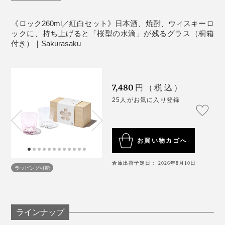
たとえグラスの水滴跡であっても、365日テーブルに桜
もなかなか難しいのです。
が咲いてくれるって、なんだかうれしいし、沁みる。
音が出ます
《ロック260ml／紅白セット》日本酒、焼酎、ウィスキーロ
じつはこのグラス、デビューはロンドンでの展示会でし
ックに、持ち上げると「桜型の水滴」が残るグラス（桐箱
こういう“小さなしあわせ”を贈るって、素敵ですよね。
た。
付き）｜Sakurasaku
ブランドの方にお話を伺ったところ、海外の方へのギフ
トには「ロックグラス」が人気なんだとか。
「あちゃ〜」なひと時だって、『Sakurasaku』がその
7,480
円（税込）
場をしっかり和ませてくれます。
25人がお気に入り登録
お買い物カゴへ
さらに、このグラスでウィスキーロックを味わった時、
倉庫出荷予定日： 2026年8月10日
その口当たりのよさ、繊細な飲み口にも驚きました。
ラッピング可能
ラインナップ
「桜」は日本人が大好きな花のイメージですが、海外で