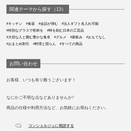
関連テーマから探す（13）
#キッチン
#食器
#会話が弾む
#法人ギフト名入れ可能
#特別なグラスで乾杯を
#時を刻む日本の工芸品
#大切な人と囲む豊かな食卓
#グルメ
#家飲み
#おもてなし
#おまとめ割引
#料理と団らん
#すべての商品
お問い合わせ
お客様、いつも有り難うございます！
なにかご不明な点などありませんか?
商品の仕様や利用方法など、お気軽にお尋ねください。
コンシェルジュに相談する