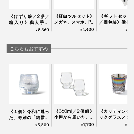
《紅白ツルセット》
《ギフトセット2
《けずり箸／2膳／
メガネ、スマホ、PC
／個包装》備長
箱入り》職人手作
画面をピカピカにす
ていねいに炙っ
り、天然漆の一生も
4,400
3,
8,360
¥
¥
¥
る、形状記憶の“布オ
おこげ香る炒り
のの箸｜兵左衛門
リガミ”｜Peti Peto プ
ブレンド「京玄
チペット
（東／煎茶ベー
こちらもおすすめ
西／ほうじ茶ベ
ス）」｜京玄米茶
熟練した職人の手作業によって、ひとつひとつ丁寧に息
ル入ル
同梱の取り扱い説明書は、裏面に英語表記も。
を吹き込まれていく『Sakurasaku』。グラスが残す水
滴を眺めるたび、愛着も深まるはずです。
桐の蓋には桜のロゴが。スリーブを重ね合わせるとピタ
リと重なるWow！なパッケージデザインも秀逸です。
《360ml／2個組》
《カッティング
《１個》令和に甦っ
小樽から届いた、気
ックグラス／１
た、奇跡の「結霜グ
取らず、深く味わう
オーロラの光彩
ラス」｜結霜月華
7,700
8,
5,500
¥
¥
¥
ためのゴブレット型
福を、まろやか
（けっそうげっか）