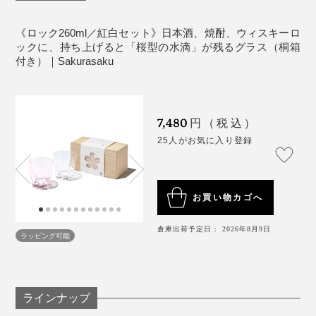
たとえグラスの水滴跡であっても、365日テーブルに桜
もなかなか難しいのです。
が咲いてくれるって、なんだかうれしいし、沁みる。
音が出ます
《ロック260ml／紅白セット》日本酒、焼酎、ウィスキーロ
じつはこのグラス、デビューはロンドンでの展示会でし
ックに、持ち上げると「桜型の水滴」が残るグラス（桐箱
こういう“小さなしあわせ”を贈るって、素敵ですよね。
た。
付き）｜Sakurasaku
ブランドの方にお話を伺ったところ、海外の方へのギフ
トには「ロックグラス」が人気なんだとか。
「あちゃ〜」なひと時だって、『Sakurasaku』がその
7,480
円（税込）
場をしっかり和ませてくれます。
25人がお気に入り登録
お買い物カゴへ
さらに、このグラスでウィスキーロックを味わった時、
倉庫出荷予定日： 2026年8月9日
その口当たりのよさ、繊細な飲み口にも驚きました。
ラッピング可能
ラインナップ
「桜」は日本人が大好きな花のイメージですが、海外で