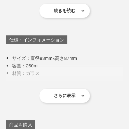
そこで、「酸化エルビウム」という着色力があまり強く
に。
ない原料（レアアースの一種）をガラス素材に混ぜ、淡
続きを読む
毎年すっぽかすこともなく、私たちの大切な時間や思い
いピンク色を表現できるレシピをつくりました。
出に寄り添ってくれる桜は、まさに“日本人の心”です
ね。
仕様・インフォメーション
写真左は「
タンブラー／クリア
」、写真右は本品
例えば、ドリンクを注ぐ時。勢い余って泡がこぼれ落ち
サイズ：直径83mm×高さ87mm
てしまった時も、桜チャンス！
容量：260ml
材質：ガラス
ゆっくりとグラスを持ち上げてみれば、おっ！
製造国：日本
その難易度の高さから、安定的に製作できる工房も少な
同梱内容：ロックグラス2個（クリア／ピンク）
く、何社も渡り歩いてきたのだとか。
さらに表示
※桐箱付き
※ひとつひとつ職人の手作業による製作のため、若干の個体差が
あります。あらかじめご了承ください。
現在は、1906年から続く北海道・小樽のガラスメーカ
製作工程で色があばれてしまうこともあり、温度や気
ー「深川硝子工芸」の職人が、この『Sakurasaku』に
温、湿度も繊細な管理が必要。一定の「ほんのり桜色」
命を吹き込んでいます。
商品を購入