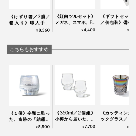
《紅白ツルセット》
《ギフトセット2
《けずり箸／2膳／
メガネ、スマホ、PC
／個包装》備長
箱入り》職人手作
画面をピカピカにす
ていねいに炙っ
り、天然漆の一生も
4,400
3,
8,360
¥
¥
¥
る、形状記憶の“布オ
おこげ香る炒り
のの箸｜兵左衛門
リガミ”｜Peti Peto プ
ブレンド「京玄
チペット
（東／煎茶ベー
こちらもおすすめ
西／ほうじ茶ベ
ス）」｜京玄米茶
熟練した職人の手作業によって、ひとつひとつ丁寧に息
ル入ル
同梱の取り扱い説明書は、裏面に英語表記も。
を吹き込まれていく『Sakurasaku』。グラスが残す水
滴を眺めるたび、愛着も深まるはずです。
桐の蓋には桜のロゴが。スリーブを重ね合わせるとピタ
リと重なるWow！なパッケージデザインも秀逸です。
《360ml／2個組》
《カッティング
《１個》令和に甦っ
小樽から届いた、気
ックグラス／１
た、奇跡の「結霜グ
取らず、深く味わう
オーロラの光彩
ラス」｜結霜月華
7,700
8,
5,500
¥
¥
¥
ためのゴブレット型
福を、まろやか
（けっそうげっか）