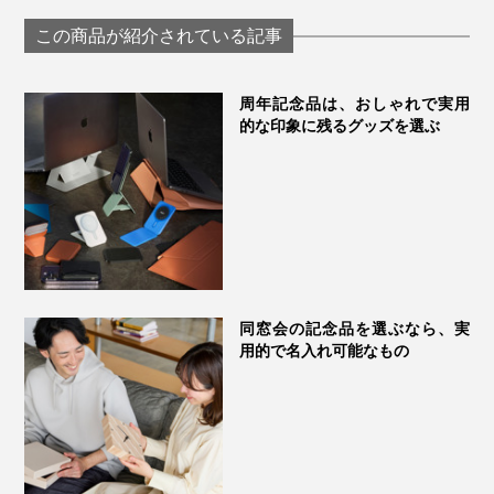
グラス「fuwari」｜
わいで口福をも
KIKIME
す、「純チタン
この商品が紹介されている記事
ーティンググラ
PROGRESS プロ
ス
周年記念品は、おしゃれで実用
的な印象に残るグッズを選ぶ
同窓会の記念品を選ぶなら、実
用的で名入れ可能なもの