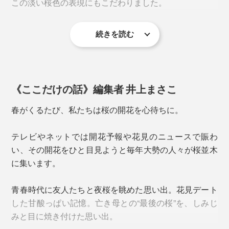
この淡い桜色の表現にもこだわりました。
「キレイに垂直に抜く技術」が難しいのだとか。
続きを読む
《ここだけの話》編集者 井上まさこ
春がくるたび、私たちは桜の開花を心待ちに。
日本酒はもちろん、ウィスキーや焼酎のロックにぴった
テレビやネットでは開花予報や花見のニュースで賑わ
り。
い、その開花をひと目見ようと毎年大勢の人々が桜並木
桜型の角を立たせるには、実寸法よりもガラスを伸ばす
に集います。
必要があり、それを研磨することで水平に仕上げていま
す。
青春時代に友人たちと夜桜を眺めた思い出。花見デート
一般的なガラスでつくるピンク色では絶妙な淡い色味が
した甘酸っぱい記憶。亡き母との“最後の桜”を、しみじ
出ず、どうしても底に色溜まりもできてしまう。
上からのぞき込んだ時、5枚の花びらのカタチが、ゆが
みと目に焼き付けた思い出。
みなくキレイにできているかの最終チェックも念入り