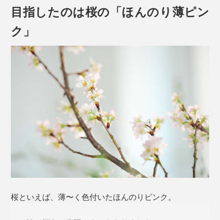
目指したのは桜の「ほんのり薄ピン
ク」
やっかいなグラスの汗＝結露、水滴が、だれもが待ち望
むモノ＝普遍的な日本のシンボル「桜」のカタチになっ
たなら、小さなしあわせを感じずにはいられません。
ゆがみない桜型の底をつくるため、「型吹き」という工
本品は、260mlの「ロックグラス」紅白セット。
法を用いています。
桜といえば、薄〜く色付いたほんのりピンク。
熔けたガラス（下玉）を吹き竿に巻きつけ、型に差し込
んだ状態で竿に息を吹き込み、それを垂直に抜く。その