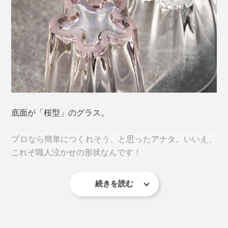
「一見すると迷惑に感じられる現象が、楽しいデザイン
のエッセンスを加えることで、逆に喜ばれるような愛着
底面が「桜型」のグラス。
が湧くカタチに変わる。」
プロなら簡単につくれそう、と思ったアナタ。いいえ、
プロダクトブランド「100percent（ヒャクパーセン
これぞ職人泣かせの形状なんです！
ト）」による、逆転の発想から生まれた、ささやかな気
づきにキュン♡
続きを読む
そもそも「桜のスタンプ」をつくるには、花びらの角を
しっかり立たせて水平に作らなければ、底に溜まった水
滴を桜型にすることはできません。