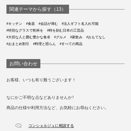
関連テーマから探す（13）
#キッチン
#食器
#会話が弾む
#法人ギフト名入れ可能
#特別なグラスで乾杯を
#時を刻む日本の工芸品
#大切な人と囲む豊かな食卓
#グルメ
#家飲み
#おもてなし
#おまとめ割引
#料理と団らん
#すべての商品
お問い合わせ
お客様、いつも有り難うございます！
なにかご不明な点などありませんか?
商品の仕様や利用方法など、お気軽にお尋ねください。
コンシェルジュに相談する