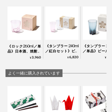
も大人気！外国人の方にもとても喜ばれるデザインなの
です。
「100percent」といえば、MONOCOで大ヒット中の形
手のサイズが大きい方は、グラスを下から支えるとちょ
状記憶する“布オリガミ”『
Peti Peto
』や15グラムのエコ
うど指が花びらの凹みにフィット！
バッグ『
Cocoon
』の生みの親。
ウィスキーロックをカラカラと回す時の仕草にちょうど
《タンブラー 240ml
《タンブラー 240
《ロック260ml／単
国境を越えて、世界で愛されるプロダクトたちのコミュ
おさまりがいいらしいです。
／紅白セット》ビー
／単品》ビール
品》日本酒、焼酎、
ニケーション能力の高さは、さすがです。
ルやハイボールに、
イボールに、持
ウィスキーロック
6,820
3,
3,960
唇に触れた時の心地よさ、グラス全体のバランスを考え
¥
¥
¥
持ち上げると「桜型
げると「桜型の
に、持ち上げると
た2mm前後の薄い飲み口。
の水滴」が残るグラ
滴」が残るグラ
「桜型の水滴」が残
本品は、門出や節目のお祝い、新居祝い、結婚祝い、海
ス（桐箱付き）｜
（桐箱付き）
るグラス（桐箱付
よく一緒に購入されています
外出張時の手土産としても贈りやすい桐箱入り。
Sakurasaku
Sakurasaku
き）｜Sakurasaku
かわいいだけじゃない、飲み心地の良さも大切な人へ贈
る時に、嬉しいポイントになるはず。