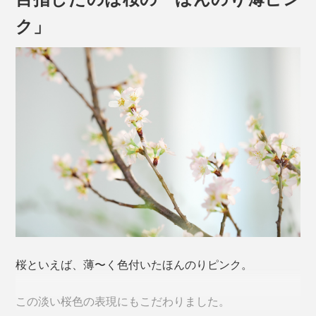
ク」
やっかいなグラスの汗＝結露、水滴が、だれもが待ち望
むモノ＝普遍的な日本のシンボル「桜」のカタチになっ
たなら、小さなしあわせを感じずにはいられません。
ゆがみない桜型の底をつくるため、「型吹き」という工
本品は、260mlの「ロックグラス」単品。
法を用いています。
桜といえば、薄〜く色付いたほんのりピンク。
熔けたガラス（下玉）を吹き竿に巻きつけ、型に差し込
んだ状態で竿に息を吹き込み、それを垂直に抜く。その
この淡い桜色の表現にもこだわりました。
「キレイに垂直に抜く技術」が難しいのだとか。