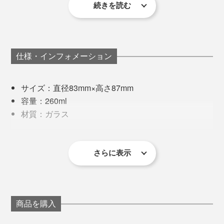
ない原料（レアアースの一種）をガラス素材に混ぜ、淡
続きを読む
毎年すっぽかすこともなく、私たちの大切な時間や思い
いピンク色を表現できるレシピをつくりました。
出に寄り添ってくれる桜は、まさに“日本人の心”です
ね。
仕様・インフォメーション
写真左は「
タンブラー／クリア
」、写真右は本品
例えば、ドリンクを注ぐ時。勢い余って泡がこぼれ落ち
サイズ：直径83mm×高さ87mm
てしまった時も、桜チャンス！
容量：260ml
材質：ガラス
ゆっくりとグラスを持ち上げてみれば、おっ！
製造国：日本
その難易度の高さから、安定的に製作できる工房も少な
同梱内容：ロックグラス1個
く、何社も渡り歩いてきたのだとか。
さらに表示
※桐箱付き
※ひとつひとつ職人の手作業による製作のため、若干の個体差が
あります。あらかじめご了承ください。
現在は、1906年から続く北海道・小樽のガラスメーカ
製作工程で色があばれてしまうこともあり、温度や気
ー「深川硝子工芸」の職人が、この『Sakurasaku』に
温、湿度も繊細な管理が必要。一定の「ほんのり桜色」
命を吹き込んでいます。
商品を購入
たとえグラスの水滴跡であっても、365日テーブルに桜
もなかなか難しいのです。