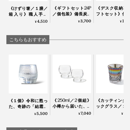
《ギフトセット24P
《デスク収納3
《けずり箸／１膳／
／個包装》備長炭で
フトセット》仕
箱入り》職人手作
ていねいに炙った、
道具を整理整頓
り、天然漆の一生も
3,700
13,
4,510
¥
¥
¥
おこげ香る炒り餅を
の温かみにデス
のの箸｜兵左衛門
ブレンド「京玄米茶
も、心も、とと
（東／煎茶ベース、
｜M.SCOOP
こちらもおすすめ
西／ほうじ茶ベー
ス）」｜京玄米茶 上
熟練した職人の手作業によって、ひとつひとつ丁寧に息
ル入ル
同梱の取り扱い説明書は、裏面に英語表記も。
を吹き込まれていく『Sakurasaku』。グラスが残す水
滴を眺めるたび、愛着も深まるはずです。
桐の蓋には桜のロゴが。スリーブを重ね合わせるとピタ
リと重なるWow！なパッケージデザインも秀逸です。
《250ml／2個組》
《カッティング
《１個》令和に甦っ
小樽から届いた、気
ックグラス／１
た、奇跡の「結霜グ
取らず、深く味わう
オーロラの光彩
ラス」｜結霜月華
7,040
8,
5,500
¥
¥
¥
ためのゴブレット型
福を、まろやか
（けっそうげっか）
グラス「fuwari」｜
わいで口福をも
KIKIME
す、「純チタン