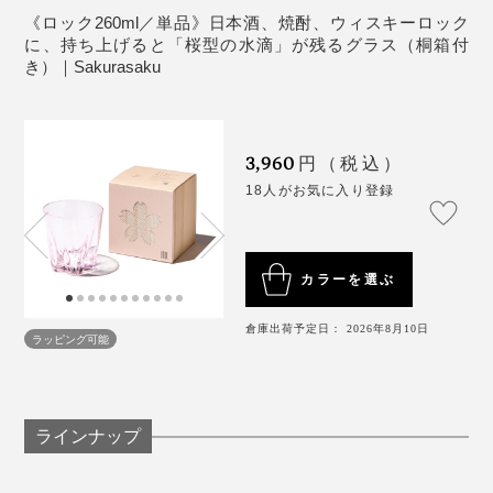
が咲いてくれるって、なんだかうれしいし、沁みる。
音が出ます
《ロック260ml／単品》日本酒、焼酎、ウィスキーロック
じつはこのグラス、デビューはロンドンでの展示会でし
に、持ち上げると「桜型の水滴」が残るグラス（桐箱付
こういう“小さなしあわせ”を贈るって、素敵ですよね。
た。
き）｜Sakurasaku
ブランドの方にお話を伺ったところ、海外の方へのギフ
トには「ロックグラス」が人気なんだとか。
「あちゃ〜」なひと時だって、『Sakurasaku』がその
3,960
円（税込）
場をしっかり和ませてくれます。
18人がお気に入り登録
カラーを選ぶ
さらに、このグラスでウィスキーロックを味わった時、
倉庫出荷予定日： 2026年8月10日
その口当たりのよさ、繊細な飲み口にも驚きました。
ラッピング可能
ラインナップ
「桜」は日本人が大好きな花のイメージですが、海外で
も大人気！外国人の方にもとても喜ばれるデザインなの