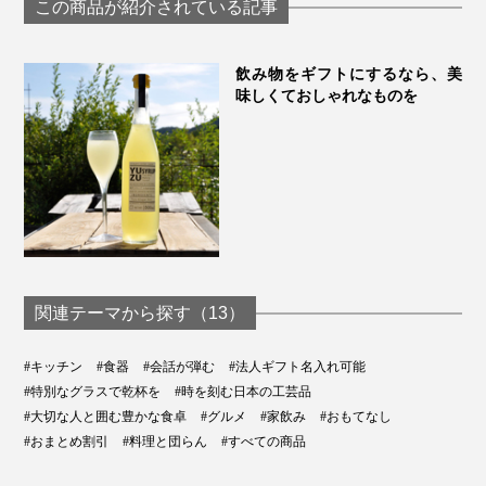
この商品が紹介されている記事
ーティンググラ
PROGRESS プロ
ス
飲み物をギフトにするなら、美
味しくておしゃれなものを
関連テーマから探す（13）
#キッチン
#食器
#会話が弾む
#法人ギフト名入れ可能
#特別なグラスで乾杯を
#時を刻む日本の工芸品
#大切な人と囲む豊かな食卓
#グルメ
#家飲み
#おもてなし
#おまとめ割引
#料理と団らん
#すべての商品