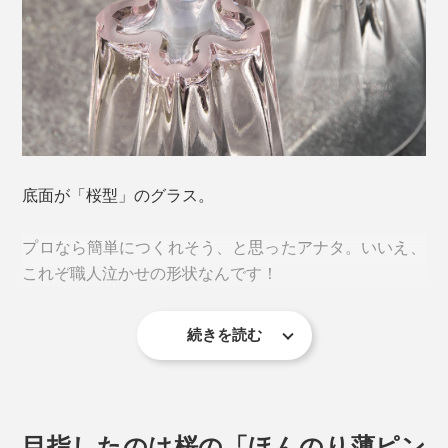
「一見すると迷惑に感じられる現象が、楽しいデザイン
のエッセンスを加えることで、逆に喜ばれるような愛着
底面が「桜型」のグラス。
が湧くカタチに変わる。」
プロなら簡単につくれそう、と思ったアナタ。いいえ、
プロダクトブランド「100percent（ヒャクパーセン
これぞ職人泣かせの形状なんです！
ト）」による、逆転の発想から生まれた、ささやかな気
づきにキュン♡
続きを読む
そもそも「桜のスタンプ」をつくるには、花びらの角を
しっかり立たせて水平に作らなければ、底に溜まった水
滴を桜型にすることはできません。
目指したのは桜の「ほんのり薄ピン