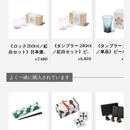
です。
「100percent」といえば、MONOCOで大ヒット中の形
手のサイズが大きい方は、グラスを下から支えるとちょ
状記憶する“布オリガミ”『
Peti Peto
』や15グラムのエコ
うど指が花びらの凹みにフィット！
バッグ『
Cocoon
』の生みの親。
ウィスキーロックをカラカラと回す時の仕草にちょうど
《タンブラー 240ml
《タンブラー 240
《ロック260ml／紅
国境を越えて、世界で愛されるプロダクトたちのコミュ
おさまりがいいらしいです。
／紅白セット》ビー
／単品》ビール
白セット》日本酒、
ニケーション能力の高さは、さすがです。
ルやハイボールに、
イボールに、持
焼酎、ウィスキーロ
6,820
3,
7,480
唇に触れた時の心地よさ、グラス全体のバランスを考え
¥
¥
¥
持ち上げると「桜型
げると「桜型の
ックに、持ち上げる
た2mm前後の薄い飲み口。
の水滴」が残るグラ
滴」が残るグラ
と「桜型の水滴」が
本品は、門出や節目のお祝い、新居祝い、結婚祝い、海
ス（桐箱付き）｜
（桐箱付き）
残るグラス（桐箱付
よく一緒に購入されています
外出張時の手土産にも贈りやすい桐箱入り。
Sakurasaku
Sakurasaku
き）｜Sakurasaku
かわいいだけじゃない、飲み心地の良さも大切な人へ贈
る時に、嬉しいポイントになるはず。