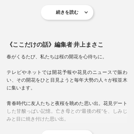
続きを読む
《ここだけの話》編集者 井上まさこ
春がくるたび、私たちは桜の開花を心待ちに。
日本酒はもちろん、ウィスキーや焼酎のロックにぴった
テレビやネットでは開花予報や花見のニュースで賑わ
り。
い、その開花をひと目見ようと毎年大勢の人々が桜並木
桜型の角を立たせるには、実寸法よりもガラスを伸ばす
に集います。
必要があり、それを研磨することで水平に仕上げていま
す。
青春時代に友人たちと夜桜を眺めた思い出。花見デート
一般的なガラスでつくるピンク色では絶妙な淡い色味が
した甘酸っぱい記憶。亡き母との“最後の桜”を、しみじ
出ず、どうしても底に色溜まりもできてしまう。
上からのぞき込んだ時、5枚の花びらのカタチが、ゆが
みと目に焼き付けた思い出。
みなくキレイにできているかの最終チェックも念入り
そこで、「酸化エルビウム」という着色力があまり強く
に。