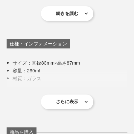
みなくキレイにできているかの最終チェックも念入り
そこで、「酸化エルビウム」という着色力があまり強く
に。
ない原料（レアアースの一種）をガラス素材に混ぜ、淡
続きを読む
毎年すっぽかすこともなく、私たちの大切な時間や思い
いピンク色を表現できるレシピをつくりました。
出に寄り添ってくれる桜は、まさに“日本人の心”です
ね。
仕様・インフォメーション
写真左は「
タンブラー／クリア
」、写真右は本品
例えば、ドリンクを注ぐ時。勢い余って泡がこぼれ落ち
サイズ：直径83mm×高さ87mm
てしまった時も、桜チャンス！
容量：260ml
材質：ガラス
ゆっくりとグラスを持ち上げてみれば、おっ！
製造国：日本
その難易度の高さから、安定的に製作できる工房も少な
同梱内容：ロックグラス1個
く、何社も渡り歩いてきたのだとか。
さらに表示
※桐箱付き
※ひとつひとつ職人の手作業による製作のため、若干の個体差が
あります。あらかじめご了承ください。
現在は、1906年から続く北海道・小樽のガラスメーカ
製作工程で色があばれてしまうこともあり、温度や気
ー「深川硝子工芸」の職人が、この『Sakurasaku』に
温、湿度も繊細な管理が必要。一定の「ほんのり桜色」
命を吹き込んでいます。
商品を購入