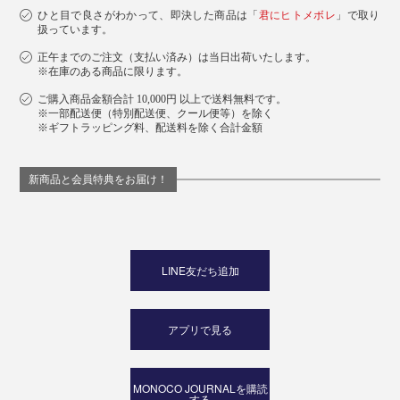
ひと目で良さがわかって、即決した商品は「
君にヒトメボレ
」で取り
扱っています。
正午までのご注文（支払い済み）は当日出荷いたします。
※在庫のある商品に限ります。
ご購入商品金額合計 10,000円 以上で送料無料です。
※一部配送便（特別配送便、クール便等）を除く
※ギフトラッピング料、配送料を除く合計金額
新商品と会員特典をお届け！
LINE友だち追加
アプリで見る
MONOCO JOURNALを購読
する