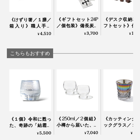
《ギフトセット24P
《デスク収納3
《けずり箸／１膳／
／個包装》備長炭で
フトセット》仕
箱入り》職人手作
ていねいに炙った、
道具を整理整頓
り、天然漆の一生も
3,700
13,
4,510
¥
¥
¥
おこげ香る炒り餅を
の温かみにデス
のの箸｜兵左衛門
ブレンド「京玄米茶
も、心も、とと
（東／煎茶ベース、
｜M.SCOOP
こちらもおすすめ
西／ほうじ茶ベー
ス）」｜京玄米茶 上
熟練した職人の手作業によって、ひとつひとつ丁寧に息
ル入ル
同梱の取り扱い説明書は、裏面に英語表記も。
を吹き込まれていく『Sakurasaku』。グラスが残す水
滴を眺めるたび、愛着も深まるはずです。
桐の蓋には桜のロゴが。スリーブを重ね合わせるとピタ
リと重なるWow！なパッケージデザインも秀逸です。
《250ml／2個組》
《カッティング
《１個》令和に甦っ
小樽から届いた、気
ックグラス／１
た、奇跡の「結霜グ
取らず、深く味わう
オーロラの光彩
ラス」｜結霜月華
7,040
8,
5,500
¥
¥
¥
ためのゴブレット型
福を、まろやか
（けっそうげっか）