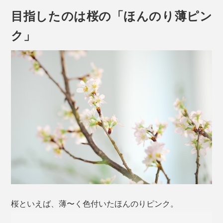
目指したのは桜の「ほんのり薄ピン
ク」
やっかいなグラスの汗＝結露、水滴が、だれもが待ち望
むモノ＝普遍的な日本のシンボル「桜」のカタチになっ
たなら、小さなしあわせを感じずにはいられません。
ゆがみない桜型の底をつくるため、「型吹き」という工
本品は、260mlの「ロックグラス」単品。
法を用いています。
桜といえば、薄〜く色付いたほんのりピンク。
熔けたガラス（下玉）を吹き竿に巻きつけ、型に差し込
んだ状態で竿に息を吹き込み、それを垂直に抜く。その