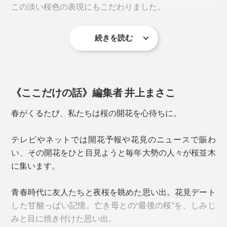
この淡い桜色の表現にもこだわりました。
「キレイに垂直に抜く技術」が難しいのだとか。
続きを読む
《ここだけの話》編集者 井上まさこ
春がくるたび、私たちは桜の開花を心待ちに。
日本酒はもちろん、ウィスキーや焼酎のロックにぴった
テレビやネットでは開花予報や花見のニュースで賑わ
り。
い、その開花をひと目見ようと毎年大勢の人々が桜並木
桜型の角を立たせるには、実寸法よりもガラスを伸ばす
に集います。
必要があり、それを研磨することで水平に仕上げていま
す。
青春時代に友人たちと夜桜を眺めた思い出。花見デート
一般的なガラスでつくるピンク色では絶妙な淡い色味が
した甘酸っぱい記憶。亡き母との“最後の桜”を、しみじ
出ず、どうしても底に色溜まりもできてしまう。
上からのぞき込んだ時、5枚の花びらのカタチが、ゆが
みと目に焼き付けた思い出。