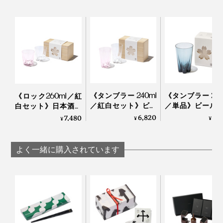
も大人気！外国人の方にもとても喜ばれるデザインなの
です。
「100percent」といえば、MONOCOで大ヒット中の形
手のサイズが大きい方は、グラスを下から支えるとちょ
状記憶する“布オリガミ”『
Peti Peto
』や15グラムのエコ
うど指が花びらの凹みにフィット！
バッグ『
Cocoon
』の生みの親。
ウィスキーロックをカラカラと回す時の仕草にちょうど
《タンブラー 240ml
《タンブラー 240
《ロック260ml／紅
国境を越えて、世界で愛されるプロダクトたちのコミュ
おさまりがいいらしいです。
／紅白セット》ビー
／単品》ビール
白セット》日本酒、
ニケーション能力の高さは、さすがです。
ルやハイボールに、
イボールに、持
焼酎、ウィスキーロ
6,820
3,
7,480
唇に触れた時の心地よさ、グラス全体のバランスを考え
¥
¥
¥
持ち上げると「桜型
げると「桜型の
ックに、持ち上げる
た2mm前後の薄い飲み口。
の水滴」が残るグラ
滴」が残るグラ
と「桜型の水滴」が
本品は、門出や節目のお祝い、新居祝い、結婚祝い、海
ス（桐箱付き）｜
（桐箱付き）
残るグラス（桐箱付
よく一緒に購入されています
外出張時の手土産にも贈りやすい桐箱入り。
Sakurasaku
Sakurasaku
き）｜Sakurasaku
かわいいだけじゃない、飲み心地の良さも大切な人へ贈
る時に、嬉しいポイントになるはず。