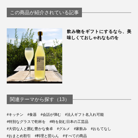
グラス「fuwari」｜
わいで口福をも
KIKIME
す、「純チタン
この商品が紹介されている記事
ーティンググラ
PROGRESS プロ
ス
飲み物をギフトにするなら、美
味しくておしゃれなものを
関連テーマから探す（13）
#キッチン
#食器
#会話が弾む
#法人ギフト名入れ可能
#特別なグラスで乾杯を
#時を刻む日本の工芸品
#大切な人と囲む豊かな食卓
#グルメ
#家飲み
#おもてなし
#おまとめ割引
#料理と団らん
#すべての商品