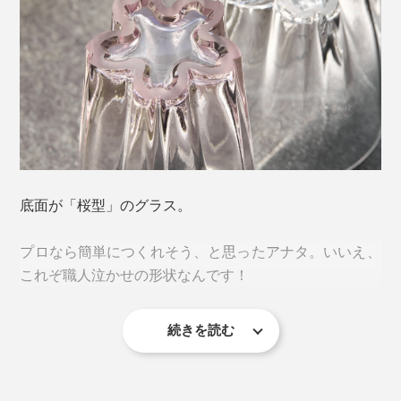
「一見すると迷惑に感じられる現象が、楽しいデザイン
のエッセンスを加えることで、逆に喜ばれるような愛着
底面が「桜型」のグラス。
が湧くカタチに変わる。」
プロなら簡単につくれそう、と思ったアナタ。いいえ、
プロダクトブランド「100percent（ヒャクパーセン
これぞ職人泣かせの形状なんです！
ト）」による、逆転の発想から生まれた、ささやかな気
づきにキュン♡
続きを読む
そもそも「桜のスタンプ」をつくるには、花びらの角を
しっかり立たせて水平に作らなければ、底に溜まった水
滴を桜型にすることはできません。