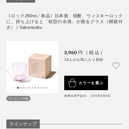
たとえグラスの水滴跡であっても、365日テーブルに桜
もなかなか難しいのです。
が咲いてくれるって、なんだかうれしいし、沁みる。
音が出ます
《ロック260ml／単品》日本酒、焼酎、ウィスキーロック
じつはこのグラス、デビューはロンドンでの展示会でし
に、持ち上げると「桜型の水滴」が残るグラス（桐箱付
こういう“小さなしあわせ”を贈るって、素敵ですよね。
た。
き）｜Sakurasaku
ブランドの方にお話を伺ったところ、海外の方へのギフ
トには「ロックグラス」が人気なんだとか。
「あちゃ〜」なひと時だって、『Sakurasaku』がその
3,960
円（税込）
場をしっかり和ませてくれます。
18人がお気に入り登録
カラーを選ぶ
さらに、このグラスでウィスキーロックを味わった時、
倉庫出荷予定日： 2026年8月8日
その口当たりのよさ、繊細な飲み口にも驚きました。
ラッピング可能
ラインナップ
「桜」は日本人が大好きな花のイメージですが、海外で