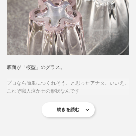
「一見すると迷惑に感じられる現象が、楽しいデザイン
底面が「桜型」のグラス。
のエッセンスを加えることで、逆に喜ばれるような愛着
が湧くカタチに変わる。」
プロなら簡単につくれそう、と思ったアナタ。いいえ、
これぞ職人泣かせの形状なんです！
プロダクトブランド「100percent（ヒャクパーセン
ト）」による、逆転の発想から生まれた、ささやかな気
続きを読む
づきにキュン♡
そもそも「桜のスタンプ」をつくるには、花びらの角を
しっかり立たせて水平に作らなければ、底に溜まった水
滴を桜型にすることはできません。