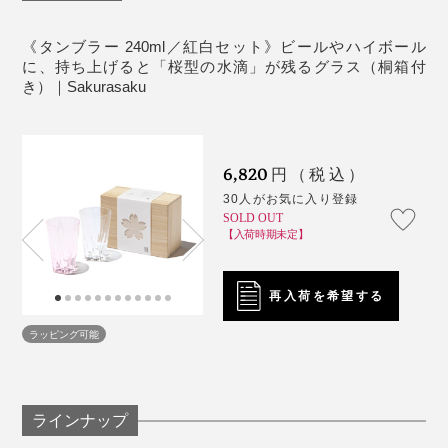
温、湿度も繊細な管理が必要。一定の「ほんのり桜色」
たとえグラスの水滴跡であっても、365日テーブルに桜
もなかなか難しいのです。
が咲いてくれるって、なんだかうれしいし、沁みる。
音が出ます
《タンブラー 240ml／紅白セット》ビールやハイボール
に、持ち上げると「桜型の水滴」が残るグラス（桐箱付
じつはこのグラス、デビューはロンドンでの展示会でし
こういう“小さなしあわせ”を贈るって、素敵ですよね。
き）｜Sakurasaku
た。
ブランドの方にお話を伺ったところ、海外の方へのギフ
トには「ロックグラス」が人気なんだとか。
6,820
円（税込）
30人がお気に入り登録
「あちゃ〜」なひと時だって、『Sakurasaku』がその
SOLD OUT
【入荷時期未定】
場をしっかり和ませてくれます。
再入荷を希望する
さらに、このグラスでビールを味わった時、その口当た
りのよさ、繊細な飲み口にも驚きました。
ラッピング可能
ラインナップ
写真は「
ロックグラス／クリア
」