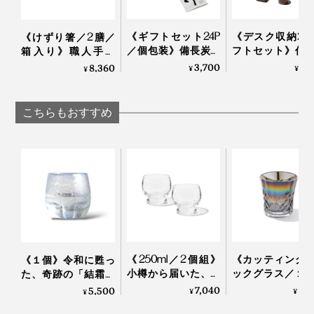
《ギフトセット24P
《デスク収納2
《けずり箸／2膳／
／個包装》備長炭で
フトセット》仕
箱入り》職人手作
ていねいに炙った、
道具を整理整頓
り、天然漆の一生も
3,700
9,
8,360
¥
¥
¥
おこげ香る炒り餅を
の温かみにデス
のの箸｜兵左衛門
ブレンド「京玄米茶
も、心も、とと
（東／煎茶ベース、
｜M.SCOOP
こちらもおすすめ
西／ほうじ茶ベー
ス）」｜京玄米茶 上
熟練した職人の手作業によって、ひとつひとつ丁寧に息
ル入ル
を吹き込まれていく『Sakurasaku』。グラスが残す水
同梱の取り扱い説明書は、裏面に英語表記も。
滴を眺めるたび、愛着も深まるはずです。
桐の蓋には桜のロゴが。スリーブを重ね合わせるとピタ
リと重なるWow！なパッケージデザインも秀逸です。
《250ml／2個組》
《カッティング
《１個》令和に甦っ
小樽から届いた、気
ックグラス／１
た、奇跡の「結霜グ
取らず、深く味わう
オーロラの光彩
ラス」｜結霜月華
7,040
8,
5,500
¥
¥
¥
ためのゴブレット型
福を、まろやか
（けっそうげっか）