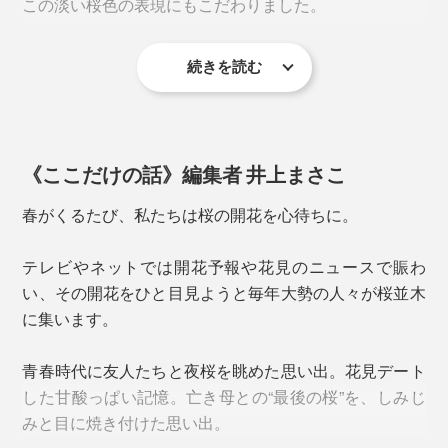
この淡い桜色の表現にもこだわりました。
「キレイに垂直に抜く技術」が難しいのだとか。
続きを読む
《ここだけの話》編集者 井上まさこ
春がくるたび、私たちは桜の開花を心待ちに。
テレビやネットでは開花予報や花見のニュースで賑わ
細口のカタチだからビールはもちろん、ハイボールやア
い、その開花をひと目見ようと毎年大勢の人々が桜並木
イスコーヒー、麦茶など、氷を入れた飲み物にぴった
桜型の角を立たせるには、実寸法よりもガラスを伸ばす
に集います。
り。
必要があり、それを研磨することで水平に仕上げていま
す。
青春時代に友人たちと夜桜を眺めた思い出。花見デート
一般的なガラスでつくるピンク色では絶妙な淡い色味が
した甘酸っぱい記憶。亡き母との“最後の桜”を、しみじ
出ず、どうしても底に色溜まりもできてしまう。
上からのぞき込んだ時、5枚の花びらのカタチが、ゆが
みと目に焼き付けた思い出。
みなくキレイにできているかの最終チェックも念入り