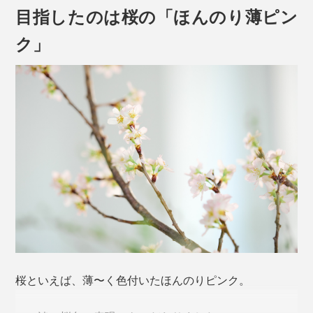
目指したのは桜の「ほんのり薄ピン
ク」
やっかいなグラスの汗＝結露、水滴が、だれもが待ち望
むモノ＝普遍的な日本のシンボル「桜」のカタチになっ
たなら、小さなしあわせを感じずにはいられません。
ゆがみない桜型の底をつくるため、「型吹き」という工
法を用いています。
本品は、240mlの「タンブラー」紅白セット。
桜といえば、薄〜く色付いたほんのりピンク。
熔けたガラス（下玉）を吹き竿に巻きつけ、型に差し込
んだ状態で竿に息を吹き込み、それを垂直に抜く。その