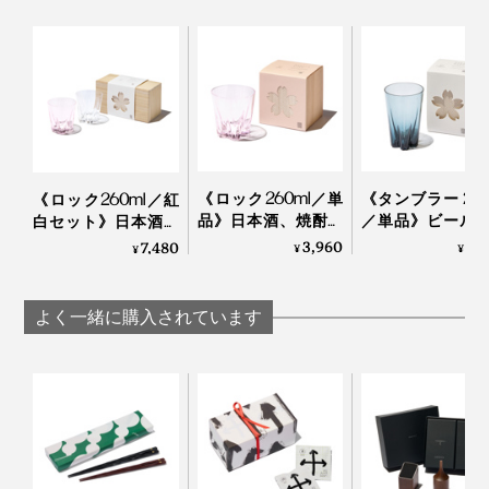
「桜」は日本人が大好きな花のイメージですが、海外で
も大人気！外国人の方にもとても喜ばれるデザインなの
写真は「
ロックグラス／クリア
」
です。
手のサイズが大きい方は、グラスを下から支えるとちょ
「100percent」といえば、MONOCOで大ヒット中の形
うど指が花びらの凹みにフィット！
状記憶する“布オリガミ”『
Peti Peto
』や15グラムのエコ
バッグ『
Cocoon
』の生みの親。
《ロック260ml／単
《タンブラー 240
《ロック260ml／紅
ウィスキーロックをカラカラと回す時の仕草にちょうど
品》日本酒、焼酎、
／単品》ビール
白セット》日本酒、
おさまりがいいらしいです。
ウィスキーロック
イボールに、持
焼酎、ウィスキーロ
3,960
3,
7,480
唇に触れた時の心地よさ、グラス全体のバランスを考え
国境を越えて、世界で愛されるプロダクトたちのコミュ
¥
¥
¥
に、持ち上げると
げると「桜型の
ックに、持ち上げる
た2mm前後の薄い飲み口。
ニケーション能力の高さは、さすがです。
「桜型の水滴」が残
滴」が残るグラ
と「桜型の水滴」が
るグラス（桐箱付
（桐箱付き）
残るグラス（桐箱付
よく一緒に購入されています
き）｜Sakurasaku
Sakurasaku
き）｜Sakurasaku
かわいいだけじゃない、飲み心地の良さも大切な人へ贈
本品は、門出や節目のお祝い、新居祝い、結婚祝い、海
る時に、嬉しいポイントになるはず。
外出張時の手土産にも贈りやすい桐箱入り。