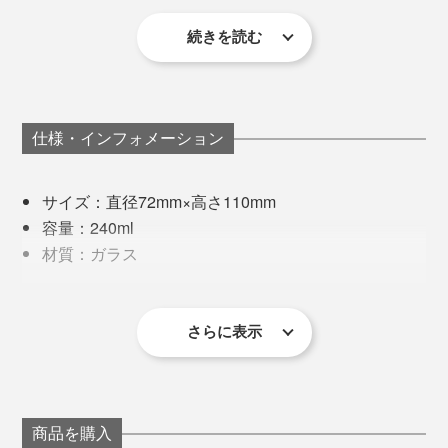
そこで、「酸化エルビウム」という着色力があまり強く
に。
ない原料（レアアースの一種）をガラス素材に混ぜ、淡
続きを読む
毎年すっぽかすこともなく、私たちの大切な時間や思い
いピンク色を表現できるレシピをつくりました。
出に寄り添ってくれる桜は、まさに“日本人の心”です
ね。
仕様・インフォメーション
写真左は本品、写真右は「
ロックグラス／クリア
」
サイズ：直径72mm×高さ110mm
容量：240ml
例えば、ビールを注ぐ時。勢い余って泡がこぼれ落ちて
材質：ガラス
しまった時も、桜チャンス！
製造国：日本
その難易度の高さから、安定的に製作できる工房も少な
同梱内容：タンブラー2個（クリア／ピンク）
ゆっくりとグラスを持ち上げてみれば、おっ！
く、何社も渡り歩いてきたのだとか。
さらに表示
※桐箱付き
※ひとつひとつ職人の手作業による製作のため、若干の個体差が
あります。あらかじめご了承ください。
写真は「
ロックグラス／ピンク
」
現在は、1906年から続く北海道・小樽のガラスメーカ
ー「深川硝子工芸」の職人が、『Sakurasaku』に命を
製作工程で色があばれてしまうこともあり、温度や気
吹き込んでいます。
商品を購入