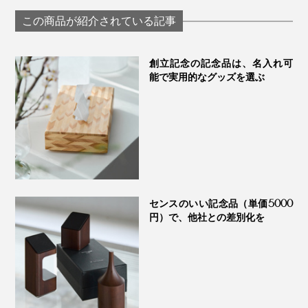
グラス「fuwari」｜
わいで口福をも
KIKIME
す、「純チタン
この商品が紹介されている記事
ーティンググラ
PROGRESS プロ
ス
創立記念の記念品は、名入れ可
能で実用的なグッズを選ぶ
センスのいい記念品（単価5000
円）で、他社との差別化を