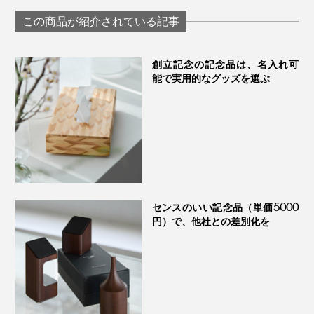
グラス「fuwari」｜
わいで口福をも
KIKIME
す、「純チタン
この商品が紹介されている記事
ーティンググラ
PROGRESS プロ
ス
創立記念の記念品は、名入れ可
能で実用的なグッズを選ぶ
センスのいい記念品（単価5000
円）で、他社との差別化を