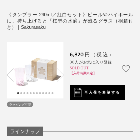
温、湿度も繊細な管理が必要。一定の「ほんのり桜色」
たとえグラスの水滴跡であっても、365日テーブルに桜
もなかなか難しいのです。
が咲いてくれるって、なんだかうれしいし、沁みる。
音が出ます
《タンブラー 240ml／紅白セット》ビールやハイボール
に、持ち上げると「桜型の水滴」が残るグラス（桐箱付
じつはこのグラス、デビューはロンドンでの展示会でし
こういう“小さなしあわせ”を贈るって、素敵ですよね。
き）｜Sakurasaku
た。
ブランドの方にお話を伺ったところ、海外の方へのギフ
トには「ロックグラス」が人気なんだとか。
6,820
円（税込）
30人がお気に入り登録
「あちゃ〜」なひと時だって、『Sakurasaku』がその
SOLD OUT
【入荷時期未定】
場をしっかり和ませてくれます。
再入荷を希望する
さらに、このグラスでビールを味わった時、その口当た
りのよさ、繊細な飲み口にも驚きました。
ラッピング可能
ラインナップ
写真は「
ロックグラス／クリア
」