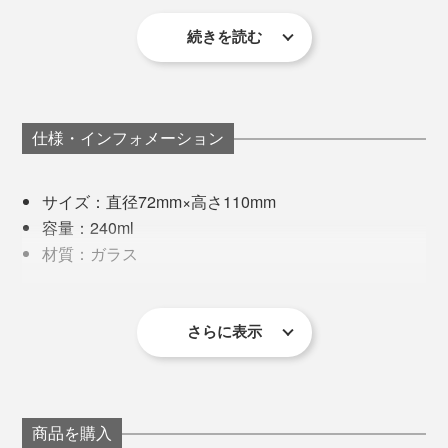
そこで、「酸化エルビウム」という着色力があまり強く
に。
ない原料（レアアースの一種）をガラス素材に混ぜ、淡
続きを読む
毎年すっぽかすこともなく、私たちの大切な時間や思い
いピンク色を表現できるレシピをつくりました。
出に寄り添ってくれる桜は、まさに“日本人の心”です
ね。
仕様・インフォメーション
写真左は本品、写真右は「
ロックグラス／クリア
」
サイズ：直径72mm×高さ110mm
容量：240ml
例えば、ビールを注ぐ時。勢い余って泡がこぼれ落ちて
材質：ガラス
しまった時も、桜チャンス！
製造国：日本
その難易度の高さから、安定的に製作できる工房も少な
同梱内容：タンブラー2個（クリア／ピンク）
ゆっくりとグラスを持ち上げてみれば、おっ！
く、何社も渡り歩いてきたのだとか。
さらに表示
※桐箱付き
※ひとつひとつ職人の手作業による製作のため、若干の個体差が
あります。あらかじめご了承ください。
写真は「
ロックグラス／ピンク
」
現在は、1906年から続く北海道・小樽のガラスメーカ
ー「深川硝子工芸」の職人が、『Sakurasaku』に命を
製作工程で色があばれてしまうこともあり、温度や気
吹き込んでいます。
商品を購入