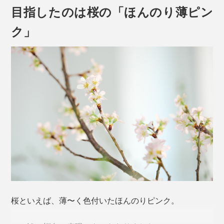
目指したのは桜の「ほんのり薄ピン
ク」
やっかいなグラスの汗＝結露、水滴が、だれもが待ち望
むモノ＝普遍的な日本のシンボル「桜」のカタチになっ
たなら、小さなしあわせを感じずにはいられません。
ゆがみない桜型の底をつくるため、「型吹き」という工
法を用いています。
本品は、240mlの「タンブラー」紅白セット。
桜といえば、薄〜く色付いたほんのりピンク。
熔けたガラス（下玉）を吹き竿に巻きつけ、型に差し込
んだ状態で竿に息を吹き込み、それを垂直に抜く。その