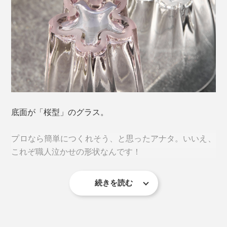
「一見すると迷惑に感じられる現象が、楽しいデザイン
底面が「桜型」のグラス。
のエッセンスを加えることで、逆に喜ばれるような愛着
が湧くカタチに変わる。」
プロなら簡単につくれそう、と思ったアナタ。いいえ、
これぞ職人泣かせの形状なんです！
プロダクトブランド「100percent（ヒャクパーセン
ト）」による、逆転の発想から生まれた、ささやかな気
続きを読む
づきにキュン♡
そもそも「桜のスタンプ」をつくるには、花びらの角を
しっかり立たせて水平に作らなければ、底に溜まった水
滴を桜型にすることはできません。