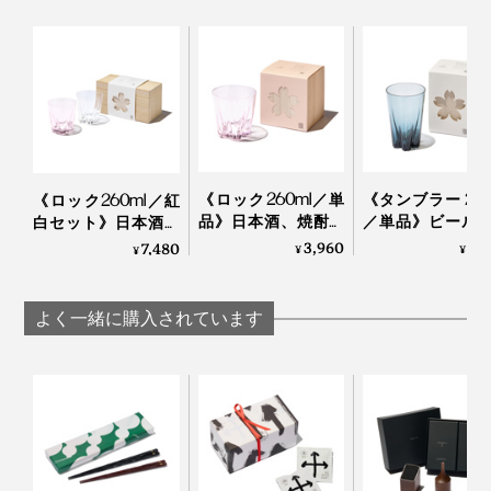
「桜」は日本人が大好きな花のイメージですが、海外で
も大人気！外国人の方にもとても喜ばれるデザインなの
写真は「
ロックグラス／クリア
」
です。
手のサイズが大きい方は、グラスを下から支えるとちょ
「100percent」といえば、MONOCOで大ヒット中の形
うど指が花びらの凹みにフィット！
状記憶する“布オリガミ”『
Peti Peto
』や15グラムのエコ
バッグ『
Cocoon
』の生みの親。
《ロック260ml／単
《タンブラー 240
《ロック260ml／紅
ウィスキーロックをカラカラと回す時の仕草にちょうど
品》日本酒、焼酎、
／単品》ビール
白セット》日本酒、
おさまりがいいらしいです。
ウィスキーロック
イボールに、持
焼酎、ウィスキーロ
3,960
3,
7,480
唇に触れた時の心地よさ、グラス全体のバランスを考え
国境を越えて、世界で愛されるプロダクトたちのコミュ
¥
¥
¥
に、持ち上げると
げると「桜型の
ックに、持ち上げる
た2mm前後の薄い飲み口。
ニケーション能力の高さは、さすがです。
「桜型の水滴」が残
滴」が残るグラ
と「桜型の水滴」が
るグラス（桐箱付
（桐箱付き）
残るグラス（桐箱付
よく一緒に購入されています
き）｜Sakurasaku
Sakurasaku
き）｜Sakurasaku
かわいいだけじゃない、飲み心地の良さも大切な人へ贈
本品は、門出や節目のお祝い、新居祝い、結婚祝い、海
る時に、嬉しいポイントになるはず。
外出張時の手土産にも贈りやすい桐箱入り。