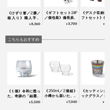
《ギフトセット24P
《デスク収納2
《けずり箸／2膳／
／個包装》備長炭で
フトセット》仕
箱入り》職人手作
ていねいに炙った、
道具を整理整頓
り、天然漆の一生も
3,700
9,
8,360
¥
¥
¥
おこげ香る炒り餅を
の温かみにデス
のの箸｜兵左衛門
ブレンド「京玄米茶
も、心も、とと
（東／煎茶ベース、
｜M.SCOOP
こちらもおすすめ
西／ほうじ茶ベー
ス）」｜京玄米茶 上
熟練した職人の手作業によって、ひとつひとつ丁寧に息
ル入ル
を吹き込まれていく『Sakurasaku』。グラスが残す水
同梱の取り扱い説明書は、裏面に英語表記も。
滴を眺めるたび、愛着も深まるはずです。
桐の蓋には桜のロゴが。スリーブを重ね合わせるとピタ
リと重なるWow！なパッケージデザインも秀逸です。
《250ml／2個組》
《カッティング
《１個》令和に甦っ
小樽から届いた、気
ックグラス／１
た、奇跡の「結霜グ
取らず、深く味わう
オーロラの光彩
ラス」｜結霜月華
7,040
8,
5,500
¥
¥
¥
ためのゴブレット型
福を、まろやか
（けっそうげっか）