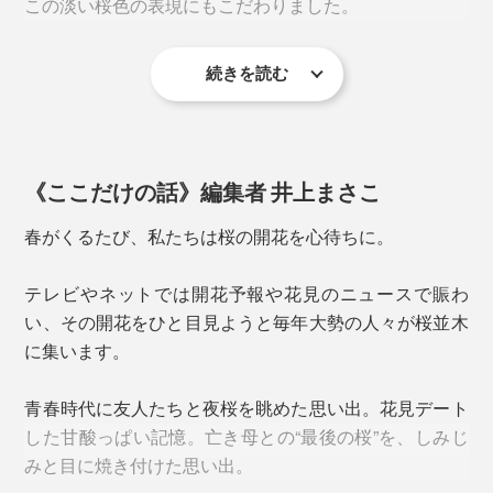
この淡い桜色の表現にもこだわりました。
「キレイに垂直に抜く技術」が難しいのだとか。
続きを読む
《ここだけの話》編集者 井上まさこ
春がくるたび、私たちは桜の開花を心待ちに。
テレビやネットでは開花予報や花見のニュースで賑わ
細口のカタチだからビールはもちろん、ハイボールやア
い、その開花をひと目見ようと毎年大勢の人々が桜並木
イスコーヒー、麦茶など、氷を入れた飲み物にぴった
桜型の角を立たせるには、実寸法よりもガラスを伸ばす
に集います。
り。
必要があり、それを研磨することで水平に仕上げていま
す。
青春時代に友人たちと夜桜を眺めた思い出。花見デート
一般的なガラスでつくるピンク色では絶妙な淡い色味が
した甘酸っぱい記憶。亡き母との“最後の桜”を、しみじ
出ず、どうしても底に色溜まりもできてしまう。
上からのぞき込んだ時、5枚の花びらのカタチが、ゆが
みと目に焼き付けた思い出。
みなくキレイにできているかの最終チェックも念入り