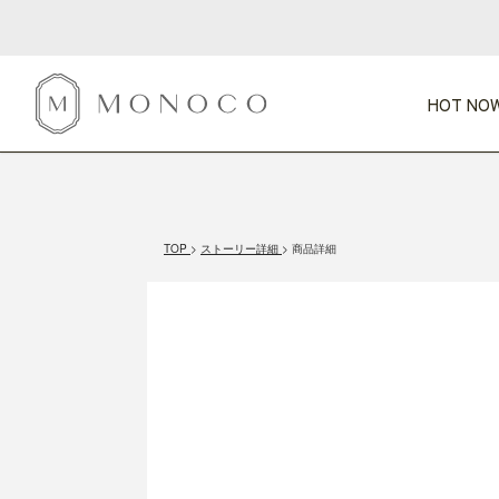
HOT NOW
新商品
CATEGORY
PRICE
SCENE
HOT NOW!
GIFTS
インテリア
1,000円未満
1,000円 
TOP
ストーリー詳細
商品詳細
今週のT
カテゴリから探す
価格から探す
シーンから探す
すべて
すべて
特別な贈りもの
家具
すべての
会話が弾む
収納
特集一
気のきく手土産
照明
毎日使ってね
インテリア雑貨
おまと
ベランダ・庭
アウト
インテリア／そ