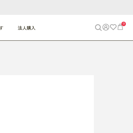
0
す
法人購入
WORK
ビジネス
ENJOY
寝具
10,000円 - 30,000円
30,000円以上
べて
すべて
すべて
すべて
らめきデスク
PC・スマホ関連
お出かけスパイス
敷き寝具
っと一息ふぅ
椅子・クッション
思い出トラベル
掛け寝具
っぱり清潔感
収納
外で過ごすって最高
パジャマ
事へGO
ビジネス／小物
好き・・にどっぷり
枕・小物