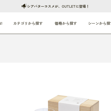
シアバターコスメが、OUTLETに登場！
!
カテゴリから探す
価格から探す
シーンから探
つめた〜い夏、どうぞ！
HEALTHY
家電
HOME
ファッション
- 3,000円
3,000円 - 5,000円
5,000円 - 10,000円
OP10
すべて
すべて
すべて
すべて
す
朝までぐっすり
リビング家電
居心地のいい空間
服
ひ
商品 (新着順)
本気で休む
キッチン家電
家事ルンルン
バッグ
ほ
覧
いつも清潔
美容・健康家電
食いしん坊クラブ
靴・靴下
や
じぶんメンテナンス
オーディオ家電
料理と団らん
レイングッズ
仕
め割引
おうちエクササイズ
ファッション／小物
レット
の他