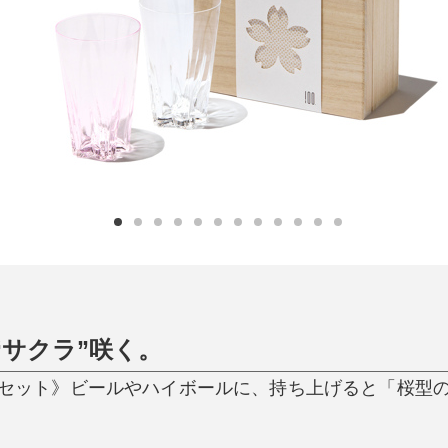
日用品
健康・美容
すべて
すべて
ひんやり今治タオル、生き返る〜
掃除・洗濯
肌・髪ケア
タオル
バスグッズ
スリッパ
ひんやりグッズ
防災用品
あったかグッズ
水筒
健康グッズ
日用品／その他
オーラルケア
“サクラ”咲く。
／紅白セット》ビールやハイボールに、持ち上げると「桜型