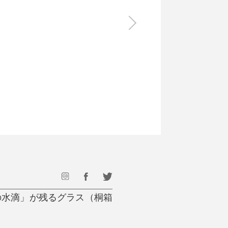
食料品
旅行・遊び
すべて
すべて
最後のひと口までキンキン
ドリンク
旅行
フード
アウトドア
旅行遊び／その他
の水滴」が残るグラス（桐箱