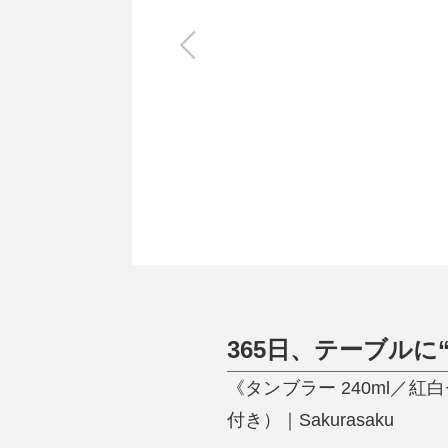
キッチン
すべて
調理家電
調理器具
食器
タオル・ふきん
キッチン雑貨
365日、テーブルに
《タンブラー 240ml
付き）｜Sakurasaku