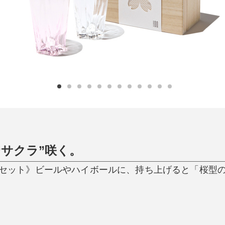
ひんやり今治タオル、生き返る〜
掃除・洗濯
肌・髪ケア
タオル
バスグッズ
スリッパ
ひんやりグッズ
防災用品
あったかグッズ
水筒
健康グッズ
日用品／その他
オーラルケア
“サクラ”咲く。
／紅白セット》ビールやハイボールに、持ち上げると「桜型