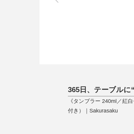
調理家電
調理器具
食器
タオル・ふきん
キッチン雑貨
365日、テーブルに
《タンブラー 240ml
付き）｜Sakurasaku