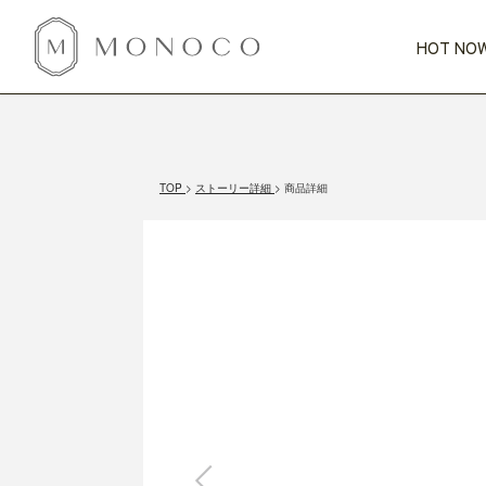
HOT NOW
新商品
CATEGORY
PRICE
SCENE
HOT NOW!
GIFTS
インテリア
1,000円未満
1,000円 
TOP
ストーリー詳細
商品詳細
今週のT
カテゴリから探す
価格から探す
シーンから探す
すべて
すべて
特別な贈りもの
家具
すべての
会話が弾む
収納
特集一
気のきく手土産
照明
毎日使ってね
インテリア雑貨
おまと
ベランダ・庭
アウト
インテリア／そ
キッチン
すべて