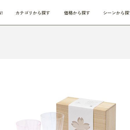
!
カテゴリから探す
価格から探す
シーンから探
つめた〜い夏、どうぞ！
HEALTHY
家電
HOME
ファッション
- 3,000円
3,000円 - 5,000円
5,000円 - 10,000円
OP10
すべて
すべて
すべて
すべて
す
朝までぐっすり
リビング家電
居心地のいい空間
服
ひ
商品 (新着順)
本気で休む
キッチン家電
家事ルンルン
バッグ
ほ
覧
いつも清潔
美容・健康家電
食いしん坊クラブ
靴・靴下
や
じぶんメンテナンス
オーディオ家電
料理と団らん
レイングッズ
仕
め割引
おうちエクササイズ
ファッション／小物
レット
の他
日用品
健康・美容
すべて
すべて