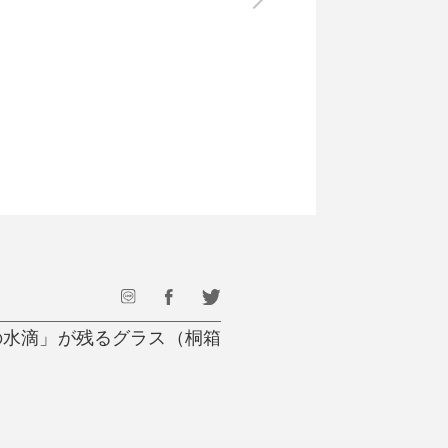
最後のひと口までキンキン
ドリンク
旅行
フード
アウトドア
旅行遊び／その他
の水滴」が残るグラス（桐箱