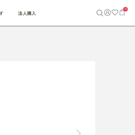
0
す
法人購入
WORK
ビジネス
ENJOY
寝具
10,000円 - 30,000円
30,000円以上
べて
すべて
すべて
すべて
らめきデスク
PC・スマホ関連
お出かけスパイス
敷き寝具
っと一息ふぅ
椅子・クッション
思い出トラベル
掛け寝具
っぱり清潔感
収納
外で過ごすって最高
パジャマ
事へGO
ビジネス／小物
好き・・にどっぷり
枕・小物
食料品
旅行・遊び
すべて
すべて