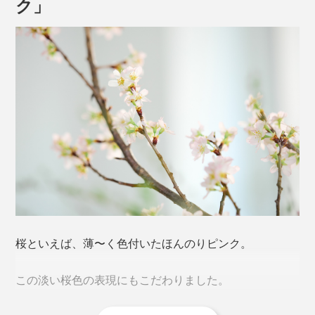
ク」
やっかいなグラスの汗＝結露、水滴が、だれもが待ち望
むモノ＝普遍的な日本のシンボル「桜」のカタチになっ
たなら、小さなしあわせを感じずにはいられません。
ゆがみない桜型の底をつくるため、「型吹き」という工
法を用いています。
本品は、240mlの「タンブラー」単品。
桜といえば、薄〜く色付いたほんのりピンク。
熔けたガラス（下玉）を吹き竿に巻きつけ、型に差し込
んだ状態で竿に息を吹き込み、それを垂直に抜く。その
この淡い桜色の表現にもこだわりました。
「キレイに垂直に抜く技術」が難しいのだとか。