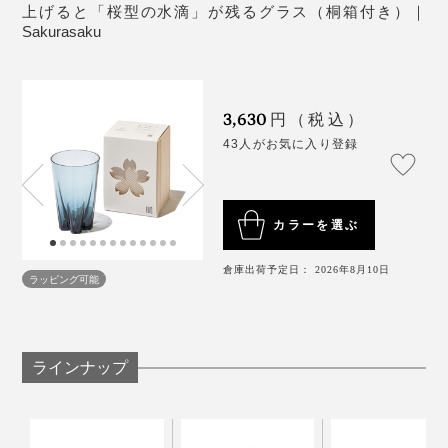
上げると「桜型の水滴」が残るグラス（桐箱付き）｜
新たに仲間入りした「リサイクルバブル」は、深みのあ
こういう“小さなしあわせ”を贈るって、素敵ですよね。
Sakurasaku
るグレー。自動車のスモークガラスなどをリサイクルし
た「小樽再生ガラス」を使用。
ブランドの方にお話を伺ったところ、海外の方へのギフ
トには「ロックグラス」が人気なんだとか。
3,630
円（税込）
再生ガラスならではの小さな気泡が活かされ、桜のカタ
43人がお気に入り登録
チも相まって、叙情的な美しさ。
「あちゃ〜」なひと時だって、『Sakurasaku』がその
場をしっかり和ませてくれます。
カラーを選ぶ
さらに、このグラスでビールを味わった時、その口当た
倉庫出荷予定日： 2026年8月10日
りのよさ、繊細な飲み口にも驚きました。
ラッピング可能
ラインナップ