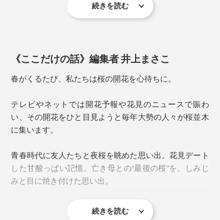
続きを読む
《ここだけの話》編集者 井上まさこ
春がくるたび、私たちは桜の開花を心待ちに。
テレビやネットでは開花予報や花見のニュースで賑わ
い、その開花をひと目見ようと毎年大勢の人々が桜並木
細口のカタチだからビールはもちろん、ハイボールやア
桜型の角を立たせるには、実寸法よりもガラスを伸ばす
に集います。
イスコーヒー、麦茶など、氷を入れた飲み物にぴった
必要があり、それを研磨することで水平に仕上げていま
り。
す。
青春時代に友人たちと夜桜を眺めた思い出。花見デート
一般的なガラスでつくるピンク色では絶妙な淡い色味が
した甘酸っぱい記憶。亡き母との“最後の桜”を、しみじ
出ず、どうしても底に色溜まりもできてしまう。
上からのぞき込んだ時、5枚の花びらのカタチが、ゆが
みと目に焼き付けた思い出。
みなくキレイにできているかの最終チェックも念入り
そこで、「酸化エルビウム」という着色力があまり強く
に。
ない原料（レアアースの一種）をガラス素材に混ぜ、淡
続きを読む
毎年すっぽかすこともなく、私たちの大切な時間や思い