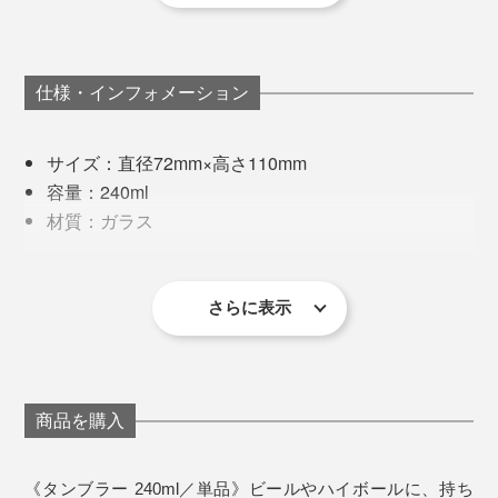
いピンク色を表現できるレシピをつくりました。
出に寄り添ってくれる桜は、まさに“日本人の心”です
ね。
仕様・インフォメーション
サイズ：直径72mm×高さ110mm
容量：240ml
材質：ガラス
例えば、ビールを注ぐ時。勢い余って泡がこぼれ落ちて
製造国：日本
しまった時も、桜チャンス！
その難易度の高さから、安定的に製作できる工房も少な
同梱内容：タンブラー1個
く、何社も渡り歩いてきたのだとか。
さらに表示
ゆっくりとグラスを持ち上げてみれば、おっ！
※桐箱付き
※ひとつひとつ職人の手作業による製作のため、若干の個体差が
あります。あらかじめご了承ください。
写真は「
ロックグラス／ピンク
」
現在は、1906年から続く北海道・小樽のガラスメーカ
ー「深川硝子工芸」の職人が、『Sakurasaku』に命を
製作工程で色があばれてしまうこともあり、温度や気
吹き込んでいます。
商品を購入
温、湿度も繊細な管理が必要。一定の「ほんのり桜色」
たとえグラスの水滴跡であっても、365日テーブルに桜
もなかなか難しいのです。
が咲いてくれるって、なんだかうれしいし、沁みる。
音が出ます
《タンブラー 240ml／単品》ビールやハイボールに、持ち