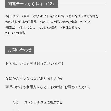
関連テーマから探す（12）
#キッチン
#食器
#法人ギフト名入れ可能
#特別なグラスで乾杯を
#時を刻む日本の工芸品
#大切な人と囲む豊かな食卓
#グルメ
#家飲み
#おもてなし
#おまとめ割引
#料理と団らん
#すべての商品
お問い合わせ
お客様、いつも有り難うございます！
なにかご不明な点などありませんか?
商品の仕様や利用方法など、お気軽にお尋ねください。
コンシェルジュに相談する