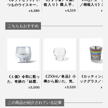
じつはこのグラス、デビューはロンドンでの展示会でし
箱入り》職人手作
／桐箱入り》天
つものウイスキー、
た。
り、天然漆の一生も
分97.1%、フッ素
ジン、ラムが、樽チ
4,510
5,
6,380
¥
¥
¥
のの箸｜兵左衛門
泡剤・研磨剤・
ップで劇的アップグ
料・合成原料フ
レードする「3種の
の「木曽檜歯磨
ウッドチップ
こちらもおすすめ
「桜」は日本人が大好きな花のイメージですが、海外で
ェル」
（350mlボトル＋リ
も大人気！外国人の方にもとても喜ばれるデザインなの
フィル2個」｜
熟練した職人の手作業によって、ひとつひとつ丁寧に息
SNIPPERS
です。
を吹き込まれていく『Sakurasaku』。グラスが残す水
滴を眺めるたび、愛着も深まるはずです。
「100percent」といえば、MONOCOで大ヒット中の形
状記憶する“布オリガミ”『
Peti Peto
』や15グラムのエコ
バッグ『
Cocoon
』の生みの親。
《250ml／単品》小
《カッティング
《１個》令和に甦っ
国境を越えて、世界で愛されるプロダクトたちのコミュ
樽から届いた、気取
ックグラス／１
た、奇跡の「結霜グ
ニケーション能力の高さは、さすがです。
らず、深く味わうた
オーロラの光彩
ラス」｜結霜月華
3,520
8,
5,500
¥
¥
¥
めのゴブレット型グ
福を、まろやか
（けっそうげっか）
ラス「fuwari」｜
わいで口福をも
本品は、門出や節目のお祝い、新居祝い、結婚祝い、海
KIKIME
す、「純チタン
外出張時の手土産にも贈りやすい桐箱入り。
この商品が紹介されている記事
ーティンググラ