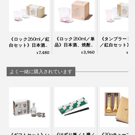
写真は「
ロックグラス／クリア
」
飲み物を入れると、グラスの内側の桜のカタチがはっき
手のサイズが大きい方は、グラスを下から支えるとちょ
りと浮かび上がって、目を楽しませてくれます。
うど指が花びらの凹みにフィット！
《ロック260ml／単
《タンブラー 240
ウィスキーロックをカラカラと回す時の仕草にちょうど
《ロック260ml／紅
品》日本酒、焼酎、
／紅白セット》
白セット》日本酒、
おさまりがいいらしいです。
ウィスキーロック
ルやハイボール
焼酎、ウィスキーロ
3,960
6,
7,480
唇に触れた時の心地よさ、グラス全体のバランスを考え
¥
¥
¥
に、持ち上げると
持ち上げると「
ックに、持ち上げる
た2mm前後の薄い飲み口。
「桜型の水滴」が残
の水滴」が残る
と「桜型の水滴」が
るグラス（桐箱付
ス（桐箱付き）
残るグラス（桐箱付
よく一緒に購入されています
き）｜Sakurasaku
Sakurasaku
き）｜Sakurasaku
かわいいだけじゃない、飲み心地の良さも大切な人へ贈
る時に、嬉しいポイントになるはず。
《けずり箸／１膳／
《30gチューブ×
《ギフトセット》い