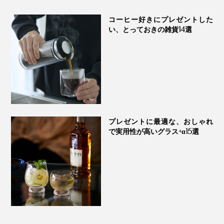
PROGRESS プロ
ス
コーヒー好きにプレゼントした
い、とっておきの雑貨14選
プレゼントに最適な、おしゃれ
で実用性が高いグラス+α15選
同梱の取り扱い説明書は、裏面に英語表記も。
桐の蓋には桜のロゴが。スリーブを重ね合わせるとピタ
リと重なるWow！なパッケージデザインも秀逸です。