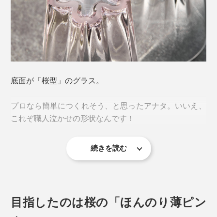
「一見すると迷惑に感じられる現象が、楽しいデザイン
底面が「桜型」のグラス。
のエッセンスを加えることで、逆に喜ばれるような愛着
が湧くカタチに変わる。」
プロなら簡単につくれそう、と思ったアナタ。いいえ、
これぞ職人泣かせの形状なんです！
プロダクトブランド「100percent（ヒャクパーセン
ト）」による、逆転の発想から生まれた、ささやかな気
続きを読む
づきにキュン♡
そもそも「桜のスタンプ」をつくるには、花びらの角を
しっかり立たせて水平に作らなければ、底に溜まった水
滴を桜型にすることはできません。
目指したのは桜の「ほんのり薄ピン