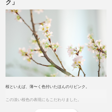
ク」
やっかいなグラスの汗＝結露、水滴が、だれもが待ち望
むモノ＝普遍的な日本のシンボル「桜」のカタチになっ
たなら、小さなしあわせを感じずにはいられません。
ゆがみない桜型の底をつくるため、「型吹き」という工
法を用いています。
本品は、240mlの「タンブラー」単品。
桜といえば、薄〜く色付いたほんのりピンク。
熔けたガラス（下玉）を吹き竿に巻きつけ、型に差し込
んだ状態で竿に息を吹き込み、それを垂直に抜く。その
この淡い桜色の表現にもこだわりました。
「キレイに垂直に抜く技術」が難しいのだとか。