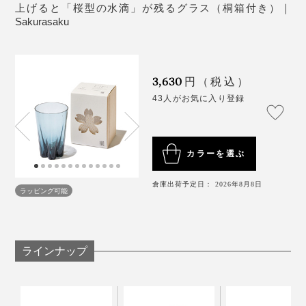
上げると「桜型の水滴」が残るグラス（桐箱付き）｜
新たに仲間入りした「リサイクルバブル」は、深みのあ
こういう“小さなしあわせ”を贈るって、素敵ですよね。
Sakurasaku
るグレー。自動車のスモークガラスなどをリサイクルし
た「小樽再生ガラス」を使用。
ブランドの方にお話を伺ったところ、海外の方へのギフ
トには「ロックグラス」が人気なんだとか。
3,630
円（税込）
再生ガラスならではの小さな気泡が活かされ、桜のカタ
43人がお気に入り登録
チも相まって、叙情的な美しさ。
「あちゃ〜」なひと時だって、『Sakurasaku』がその
場をしっかり和ませてくれます。
カラーを選ぶ
さらに、このグラスでビールを味わった時、その口当た
倉庫出荷予定日： 2026年8月8日
りのよさ、繊細な飲み口にも驚きました。
ラッピング可能
ラインナップ