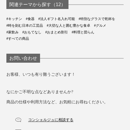
関連テーマから探す（12）
#キッチン
#食器
#法人ギフト名入れ可能
#特別なグラスで乾杯を
#時を刻む日本の工芸品
#大切な人と囲む豊かな食卓
#グルメ
#家飲み
#おもてなし
#おまとめ割引
#料理と団らん
#すべての商品
お問い合わせ
お客様、いつも有り難うございます！
なにかご不明な点などありませんか?
商品の仕様や利用方法など、お気軽にお尋ねください。
コンシェルジュに相談する