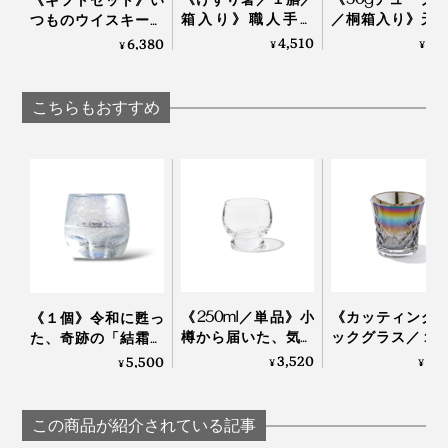
じつはこのグラス、デビューはロンドンでの展示会でし
箱入り》職人手作
／桐箱入り》天
つものウイスキー、
た。
り、天然漆の一生も
分97.1%、フッ素
ジン、ラムが、樽チ
4,510
5,
6,380
¥
¥
¥
のの箸｜兵左衛門
泡剤・研磨剤・
ップで劇的アップグ
料・合成原料フ
レードする「3種の
の「木曽檜歯磨
ウッドチップ
こちらもおすすめ
「桜」は日本人が大好きな花のイメージですが、海外で
ェル」
（350mlボトル＋リ
も大人気！外国人の方にもとても喜ばれるデザインなの
フィル2個」｜
熟練した職人の手作業によって、ひとつひとつ丁寧に息
SNIPPERS
です。
を吹き込まれていく『Sakurasaku』。グラスが残す水
滴を眺めるたび、愛着も深まるはずです。
「100percent」といえば、MONOCOで大ヒット中の形
状記憶する“布オリガミ”『
Peti Peto
』や15グラムのエコ
バッグ『
Cocoon
』の生みの親。
《250ml／単品》小
《カッティング
《１個》令和に甦っ
国境を越えて、世界で愛されるプロダクトたちのコミュ
樽から届いた、気取
ックグラス／１
た、奇跡の「結霜グ
ニケーション能力の高さは、さすがです。
らず、深く味わうた
オーロラの光彩
ラス」｜結霜月華
3,520
8,
5,500
¥
¥
¥
めのゴブレット型グ
福を、まろやか
（けっそうげっか）
ラス「fuwari」｜
わいで口福をも
本品は、門出や節目のお祝い、新居祝い、結婚祝い、海
KIKIME
す、「純チタン
外出張時の手土産にも贈りやすい桐箱入り。
この商品が紹介されている記事
ーティンググラ