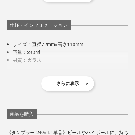
いピンク色を表現できるレシピをつくりました。
出に寄り添ってくれる桜は、まさに“日本人の心”です
ね。
仕様・インフォメーション
サイズ：直径72mm×高さ110mm
容量：240ml
材質：ガラス
例えば、ビールを注ぐ時。勢い余って泡がこぼれ落ちて
製造国：日本
しまった時も、桜チャンス！
その難易度の高さから、安定的に製作できる工房も少な
同梱内容：タンブラー1個
く、何社も渡り歩いてきたのだとか。
さらに表示
ゆっくりとグラスを持ち上げてみれば、おっ！
※桐箱付き
※ひとつひとつ職人の手作業による製作のため、若干の個体差が
あります。あらかじめご了承ください。
写真は「
ロックグラス／ピンク
」
現在は、1906年から続く北海道・小樽のガラスメーカ
ー「深川硝子工芸」の職人が、『Sakurasaku』に命を
製作工程で色があばれてしまうこともあり、温度や気
吹き込んでいます。
商品を購入
温、湿度も繊細な管理が必要。一定の「ほんのり桜色」
たとえグラスの水滴跡であっても、365日テーブルに桜
もなかなか難しいのです。
が咲いてくれるって、なんだかうれしいし、沁みる。
音が出ます
《タンブラー 240ml／単品》ビールやハイボールに、持ち