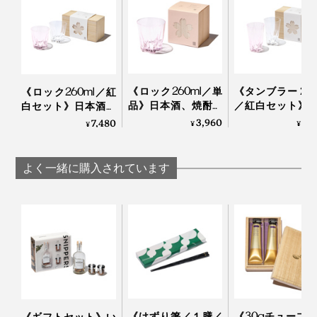
写真は「
ロックグラス／クリア
」
飲み物を入れると、グラスの内側の桜のカタチがはっき
手のサイズが大きい方は、グラスを下から支えるとちょ
りと浮かび上がって、目を楽しませてくれます。
うど指が花びらの凹みにフィット！
《ロック260ml／単
《タンブラー 240
ウィスキーロックをカラカラと回す時の仕草にちょうど
《ロック260ml／紅
品》日本酒、焼酎、
／紅白セット》
白セット》日本酒、
おさまりがいいらしいです。
ウィスキーロック
ルやハイボール
焼酎、ウィスキーロ
3,960
6,
7,480
唇に触れた時の心地よさ、グラス全体のバランスを考え
¥
¥
¥
に、持ち上げると
持ち上げると「
ックに、持ち上げる
た2mm前後の薄い飲み口。
「桜型の水滴」が残
の水滴」が残る
と「桜型の水滴」が
るグラス（桐箱付
ス（桐箱付き）
残るグラス（桐箱付
よく一緒に購入されています
き）｜Sakurasaku
Sakurasaku
き）｜Sakurasaku
かわいいだけじゃない、飲み心地の良さも大切な人へ贈
る時に、嬉しいポイントになるはず。
《けずり箸／１膳／
《30gチューブ×
《ギフトセット》い