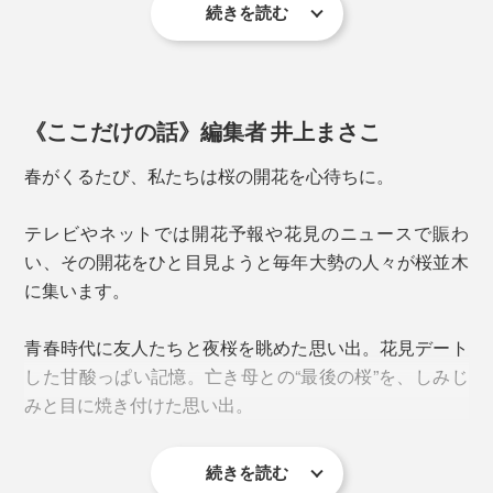
続きを読む
《ここだけの話》編集者 井上まさこ
春がくるたび、私たちは桜の開花を心待ちに。
テレビやネットでは開花予報や花見のニュースで賑わ
い、その開花をひと目見ようと毎年大勢の人々が桜並木
細口のカタチだからビールはもちろん、ハイボールやア
桜型の角を立たせるには、実寸法よりもガラスを伸ばす
に集います。
イスコーヒー、麦茶など、氷を入れた飲み物にぴった
必要があり、それを研磨することで水平に仕上げていま
り。
す。
青春時代に友人たちと夜桜を眺めた思い出。花見デート
一般的なガラスでつくるピンク色では絶妙な淡い色味が
した甘酸っぱい記憶。亡き母との“最後の桜”を、しみじ
出ず、どうしても底に色溜まりもできてしまう。
上からのぞき込んだ時、5枚の花びらのカタチが、ゆが
みと目に焼き付けた思い出。
みなくキレイにできているかの最終チェックも念入り
そこで、「酸化エルビウム」という着色力があまり強く
に。
ない原料（レアアースの一種）をガラス素材に混ぜ、淡
続きを読む
毎年すっぽかすこともなく、私たちの大切な時間や思い