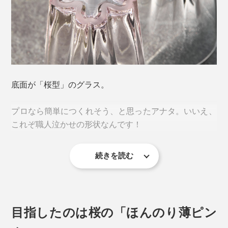
「一見すると迷惑に感じられる現象が、楽しいデザイン
底面が「桜型」のグラス。
のエッセンスを加えることで、逆に喜ばれるような愛着
が湧くカタチに変わる。」
プロなら簡単につくれそう、と思ったアナタ。いいえ、
これぞ職人泣かせの形状なんです！
プロダクトブランド「100percent（ヒャクパーセン
ト）」による、逆転の発想から生まれた、ささやかな気
続きを読む
づきにキュン♡
そもそも「桜のスタンプ」をつくるには、花びらの角を
しっかり立たせて水平に作らなければ、底に溜まった水
滴を桜型にすることはできません。
目指したのは桜の「ほんのり薄ピン