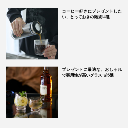
PROGRESS プロ
ス
コーヒー好きにプレゼントした
い、とっておきの雑貨14選
プレゼントに最適な、おしゃれ
で実用性が高いグラス+α15選
同梱の取り扱い説明書は、裏面に英語表記も。
桐の蓋には桜のロゴが。スリーブを重ね合わせるとピタ
リと重なるWow！なパッケージデザインも秀逸です。