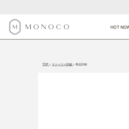
HOT NOW
新商品
CATEGORY
PRICE
SCENE
HOT NOW!
GIFTS
インテリア
1,000円未満
1,000円 
TOP
ストーリー詳細
商品詳細
今週のT
カテゴリから探す
価格から探す
シーンから探す
すべて
すべて
特別な贈りもの
家具
すべての
会話が弾む
収納
特集一
気のきく手土産
照明
毎日使ってね
インテリア雑貨
おまと
ベランダ・庭
アウト
インテリア／そ