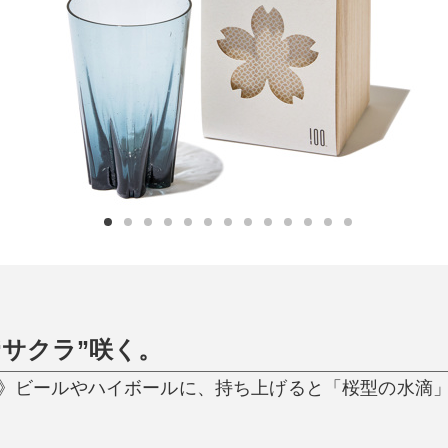
日用品
健康・美容
すべて
すべて
ひんやり今治タオル、生き返る〜
掃除・洗濯
肌・髪ケア
タオル
バスグッズ
スリッパ
ひんやりグッズ
防災用品
あったかグッズ
水筒
健康グッズ
日用品／その他
オーラルケア
“サクラ”咲く。
／単品》ビールやハイボールに、持ち上げると「桜型の水滴