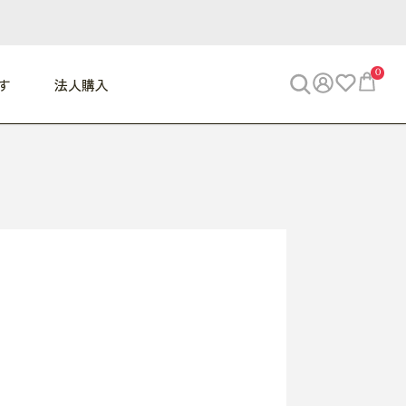
0
す
法人購入
WORK
ビジネス
ENJOY
寝具
10,000円 - 30,000円
30,000円以上
べて
すべて
すべて
すべて
らめきデスク
PC・スマホ関連
お出かけスパイス
敷き寝具
っと一息ふぅ
椅子・クッション
思い出トラベル
掛け寝具
っぱり清潔感
収納
外で過ごすって最高
パジャマ
事へGO
ビジネス／小物
好き・・にどっぷり
枕・小物