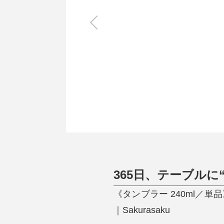
キッチン
すべて
調理家電
調理器具
食器
タオル・ふきん
キッチン雑貨
365日、テーブルに
《タンブラー 240ml
｜Sakurasaku