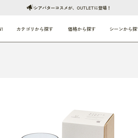
シアバターコスメが、OUTLETに登場！
!
カテゴリから探す
価格から探す
シーンから探
つめた〜い夏、どうぞ！
HEALTHY
家電
HOME
ファッション
- 3,000円
3,000円 - 5,000円
5,000円 - 10,000円
OP10
すべて
すべて
すべて
すべて
す
朝までぐっすり
リビング家電
居心地のいい空間
服
ひ
商品 (新着順)
本気で休む
キッチン家電
家事ルンルン
バッグ
ほ
覧
いつも清潔
美容・健康家電
食いしん坊クラブ
靴・靴下
や
じぶんメンテナンス
オーディオ家電
料理と団らん
レイングッズ
仕
め割引
おうちエクササイズ
ファッション／小物
レット
の他