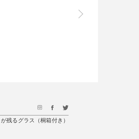
食料品
旅行・遊び
すべて
すべて
最後のひと口までキンキン
ドリンク
旅行
フード
アウトドア
旅行遊び／その他
」が残るグラス（桐箱付き）