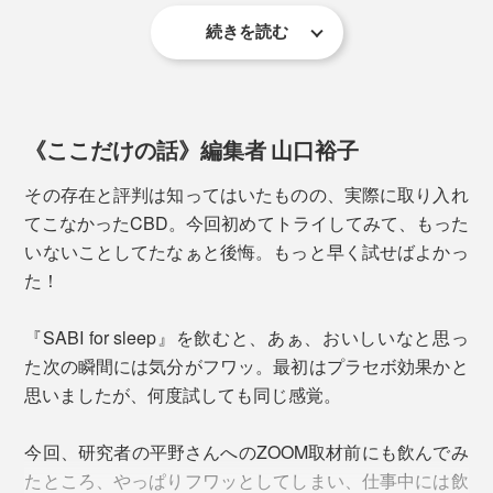
愉しむことができます。
続きを読む
輸入品の中には、一部品質に不安があるものが存在する
《ここだけの話》編集者 山口裕子
のも確かですが、本品なら大丈夫。先入観で抵抗感を持
その存在と評判は知ってはいたものの、実際に取り入れ
つのはあまりにもったいないCBD、安心してお試しくだ
てこなかったCBD。今回初めてトライしてみて、もった
さい。
いないことしてたなぁと後悔。もっと早く試せばよかっ
た！
『SABI for sleep』を飲むと、あぁ、おいしいなと思っ
た次の瞬間には気分がフワッ。最初はプラセボ効果かと
粉末1g中に含まれるCBDは、約8mg。
思いましたが、何度試しても同じ感覚。
通常、CBDの摂取量の目安は1日20〜30mg程度。
今回、研究者の平野さんへのZOOM取材前にも飲んでみ
『SABI for sleep』のCBDの吸収効率は3倍以上なので、
たところ、やっぱりフワッとしてしまい、仕事中には飲
１杯のお茶で適量を摂取できる計算になります。