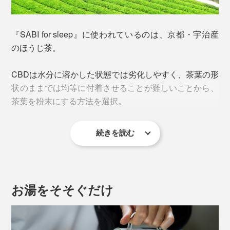
法、麻薬及び向精神薬取締法ならびに薬機法に違反しな
期待できる吸収率は、一般的な油溶性CBDの3〜5倍。
いことを確認し、食品輸入届出と通関をクリアしたもの
本品1gで1日のCBDの推奨量を摂取できるように設計さ
『SABI for sleep』に使われているのは、京都・宇治産
のみ。
れています。
のほうじ茶。
CBDは水分に溶かした状態では劣化しやすく、茶葉の形
状のままでは均等に付着させることが難しいことから、
茶葉を粉末にする方法を選択。
続きを読む
CBDの品質を損なうことなく、お茶の粉末全体に均等に
付着させ、お湯を注いだ時にまんべんなくCBDが分散す
るようにつくられています。
お湯をそそぐだけ