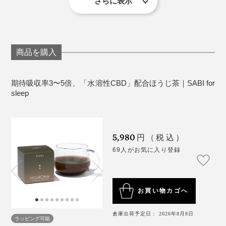
当量0.00g
さらに表示
た。
＜使用上の注意＞
普段、薬を常用している場合は、種類によって影響が出
薬の種類によっては併用の悪影響が生じる可能性あ
代表・柿山も同様の感想でしたが、スタッフの中にはほ
る場合もあるので注意が必要。医師に相談してから飲む
るため、同時併用する場合は医師に相談してくださ
とんど体感がないという人もちらほら。合うかどうは個
商品を購入
ようにしてください。
い。
人差が大きそうですが、睡眠に悩みがあるなら試して損
危険を伴う作業や運転前の過剰摂取はお控えくださ
はありません。だって、CBDを配合しているだけでな
い。
期待吸収率3〜5倍、「水溶性CBD」配合ほうじ茶｜SABI for
く、お茶としてもおいしいので！
sleep
お茶には不溶性食物繊維なども豊富です。胃腸痛が
続いたり、アレルギーが疑われるなどお体に合わな
い場合は、使用を中止してください。
5,980
円（税込）
69人がお気に入り登録
お買い物カゴへ
倉庫出荷予定日： 2026年8月8日
ラッピング可能