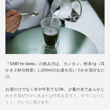
第三者機関での検査により、有害物質やTHCを含有して
ほうじ茶の焙煎の時間や度合いにもこだわり、茶葉をま
いないことも証明されており、国内のISO取得工場で徹
るごと粉砕することで、お茶の香りや有効成分を最大限
『SABI for sleep』の飲み方は、カンタン。粉末1g（耳
底した衛生・品質管理のもと、お茶に加工されていま
に抽出しています。
かき２杯分程度）に200mlのお湯を注いでかき混ぜるだ
す。
け。
カフェインが少なく、砂糖などの甘味料や香料も一切使
用していないため、就寝前の一杯として最適。
お湯だけでなく水や牛乳でもOK。少量の水であらかじ
めかき混ぜてから水または牛乳を足すと、ダマになりに
CBD特有の苦味はお茶の渋みと調和し、言われなければ
くく、キレイに溶けます。
CBD入りかどうか分からないほど。おいしいお茶として