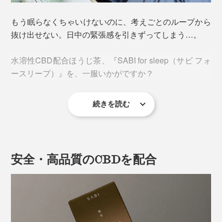
もう眠らなくちゃいけないのに、考えごとのループから
抜け出せない。日中の緊張感を引きずってしまう…。
水溶性CBD配合ほうじ茶、『SABI for sleep（サビ フォ
ースリープ）』を、一服いかがですか？
続きを読む
睡眠に悩む研究者が、国内唯一のCBD研究所で独自に考
案・開発。自ら体感したCBDの素晴らしさを広めるた
め、手軽で飲みやすいほうじ茶に仕上げました。
安全・高品質のCBDを配合