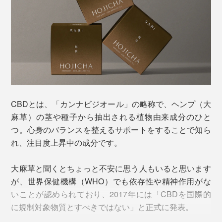
C&H株式会社 カンナビノイド研究者の平野弘樹氏。京都大学・大学院を卒業後、
香料メーカーでの研究職を経て、2021年より現職CBDを含む製品の開発やカンナ
CBDとは、「カンナビジオール」の略称で、ヘンプ（大
ビノイドの分析研究を行う。
麻草）の茎や種子から抽出される植物由来成分のひと
つ。心身のバランスを整えるサポートをすることで知ら
本来CBDは油溶性であることから、CBDオイルやCBD
れ、注目度上昇中の成分です。
ベイプ、グミやクッキーで摂るのが一般的。しかし、オ
イルやベイプは馴染みがなくて心理的ハードルが高い
大麻草と聞くとちょっと不安に思う人もいると思います
し、甘いお菓子は就寝前に食べたくない。
が、世界保健機構（WHO）でも依存性や精神作用がな
いことが認められており、2017年には「CBDを国際的
そこで思いついたのが、お茶に配合すること。水中で分
に規制対象物質とすべきではない」と正式に発表。
散することを可能にしたCBDを、粉末の茶葉に独自配合
することに成功。特許第7706189号を取得しました。