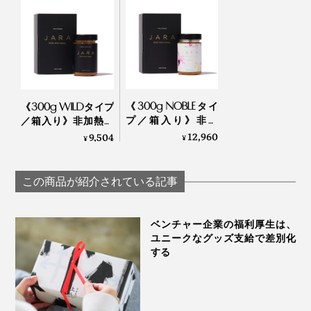
《300g NOBLEタイ
《300g WILDタイプ
プ／箱入り》非加
／箱入り》非加熱・
熱・無濾過 世界最
無濾過 世界最古の
12,960
9,504
¥
¥
古の採蜜の地・ジョ
採蜜の地・ジョージ
ージアから届いた、
アから届いた、希少
希少ハチミツ｜JARA
ハチミツ｜JARA
この商品が紹介されている記事
Honey
Honey
ベンチャー企業の福利厚生は、
ユニークなグッズ支給で差別化
する