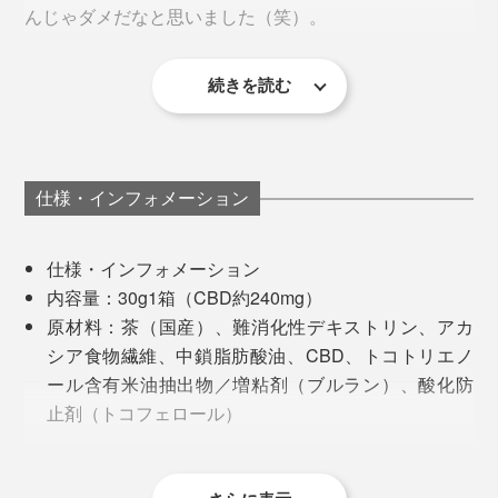
んじゃダメだなと思いました（笑）。
ただし、CBDの体感は個人差が大きいため、スタートは
少しずつ、様子をみて量を増やすのがベター。車の運転
続きを読む
など集中力が必要な場合を避け、1日3杯くらいを上限に
してお試しください。
仕様・インフォメーション
仕様・インフォメーション
内容量：30g1箱（CBD約240mg）
原材料：茶（国産）、難消化性デキストリン、アカ
シア食物繊維、中鎖脂肪酸油、CBD、トコトリエノ
ール含有米油抽出物／増粘剤（ブルラン）、酸化防
止剤（トコフェロール）
寝つきは悪くないほうなので、そこはよく分からないの
栄養成分表示（1gあたり）：エネルギー3.22kcal／タ
ですが、朝起きたときのスッキリ感が違う。いつもと同
ンパク質0.16g／脂質0.04g／炭水化物0.79g／食塩相
じ睡眠時間でも、よく休めたな〜と思える日が増えまし