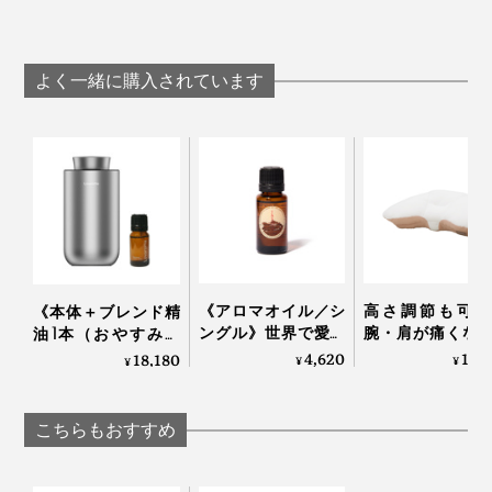
よく一緒に購入されています
《アロマオイル／シ
高さ調節も可能
《本体＋ブレンド精
ングル》世界で愛さ
腕・肩が痛くな
油1本（おやすみ空
れるタイのアロマブ
くい「横向き寝 
間）》コードレスだ
4,620
13,
18,180
¥
¥
¥
ランドが、「心地よ
枕」｜YOKONE
から家でも車でも使
い記憶」を調香｜
Premium
える、ネブライザー
KARMAKAMET
式「アロマディフュ
こちらもおすすめ
ーザー」｜Lovaroma