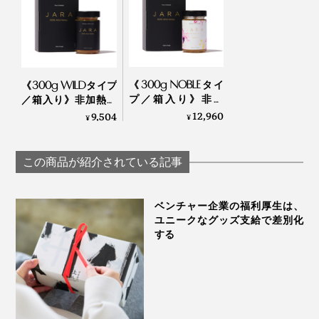
《300g NOBLEタイ
《300g WILDタイプ
プ／箱入り》非加
／箱入り》非加熱・
熱・無濾過 世界最
無濾過 世界最古の
12,960
9,504
¥
¥
古の採蜜の地・ジョ
採蜜の地・ジョージ
ージアから届いた、
アから届いた、希少
希少ハチミツ｜JARA
ハチミツ｜JARA
この商品が紹介されている記事
Honey
Honey
ベンチャー企業の福利厚生は、
ユニークなグッズ支給で差別化
する