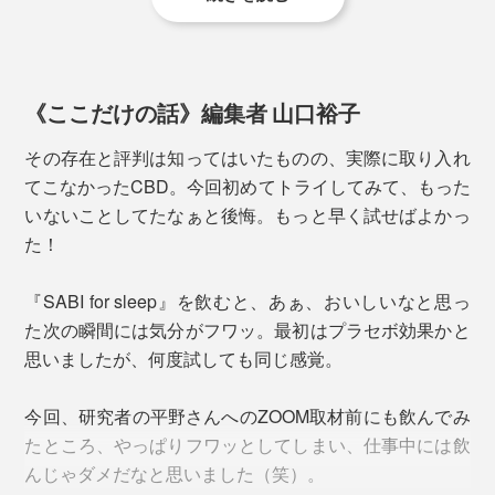
輸入品の中には、一部品質に不安があるものが存在する
《ここだけの話》編集者 山口裕子
のも確かですが、本品なら大丈夫。先入観で抵抗感を持
その存在と評判は知ってはいたものの、実際に取り入れ
つのはあまりにもったいないCBD、安心してお試しくだ
てこなかったCBD。今回初めてトライしてみて、もった
さい。
いないことしてたなぁと後悔。もっと早く試せばよかっ
た！
『SABI for sleep』を飲むと、あぁ、おいしいなと思っ
た次の瞬間には気分がフワッ。最初はプラセボ効果かと
粉末1g中に含まれるCBDは、約8mg。
思いましたが、何度試しても同じ感覚。
通常、CBDの摂取量の目安は1日20〜30mg程度。
今回、研究者の平野さんへのZOOM取材前にも飲んでみ
『SABI for sleep』のCBDの吸収効率は3倍以上なので、
たところ、やっぱりフワッとしてしまい、仕事中には飲
１杯のお茶で適量を摂取できる計算になります。
んじゃダメだなと思いました（笑）。