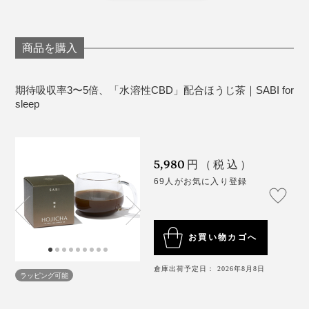
＜使用上の注意＞
普段、薬を常用している場合は、種類によって影響が出
薬の種類によっては併用の悪影響が生じる可能性あ
代表・柿山も同様の感想でしたが、スタッフの中にはほ
る場合もあるので注意が必要。医師に相談してから飲む
るため、同時併用する場合は医師に相談してくださ
とんど体感がないという人もちらほら。合うかどうは個
商品を購入
ようにしてください。
い。
人差が大きそうですが、睡眠に悩みがあるなら試して損
危険を伴う作業や運転前の過剰摂取はお控えくださ
はありません。だって、CBDを配合しているだけでな
い。
期待吸収率3〜5倍、「水溶性CBD」配合ほうじ茶｜SABI for
く、お茶としてもおいしいので！
sleep
お茶には不溶性食物繊維なども豊富です。胃腸痛が
続いたり、アレルギーが疑われるなどお体に合わな
い場合は、使用を中止してください。
5,980
円（税込）
69人がお気に入り登録
お買い物カゴへ
倉庫出荷予定日： 2026年8月8日
ラッピング可能