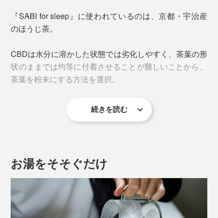
いことを確認し、食品輸入届出と通関をクリアしたもの
本品1gで1日のCBDの推奨量を摂取できるように設計さ
『SABI for sleep』に使われているのは、京都・宇治産
のみ。
れています。
のほうじ茶。
CBDは水分に溶かした状態では劣化しやすく、茶葉の形
状のままでは均等に付着させることが難しいことから、
茶葉を粉末にする方法を選択。
続きを読む
CBDの品質を損なうことなく、お茶の粉末全体に均等に
付着させ、お湯を注いだ時にまんべんなくCBDが分散す
るようにつくられています。
お湯をそそぐだけ