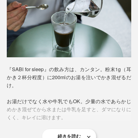
第三者機関での検査により、有害物質やTHCを含有して
ほうじ茶の焙煎の時間や度合いにもこだわり、茶葉をま
いないことも証明されており、国内のISO取得工場で徹
るごと粉砕することで、お茶の香りや有効成分を最大限
『SABI for sleep』の飲み方は、カンタン。粉末1g（耳
底した衛生・品質管理のもと、お茶に加工されていま
に抽出しています。
かき２杯分程度）に200mlのお湯を注いでかき混ぜるだ
す。
け。
カフェインが少なく、砂糖などの甘味料や香料も一切使
用していないため、就寝前の一杯として最適。
お湯だけでなく水や牛乳でもOK。少量の水であらかじ
めかき混ぜてから水または牛乳を足すと、ダマになりに
CBD特有の苦味はお茶の渋みと調和し、言われなければ
くく、キレイに溶けます。
CBD入りかどうか分からないほど。おいしいお茶として
愉しむことができます。
続きを読む