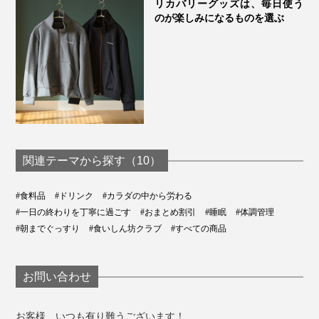
リカバリーグッズは、毎日使う
のが楽しみになるものを選ぶ
関連テーマから探す（10）
#食料品
#ドリンク
#カラダの中から労わる
#一日の終わりを丁寧に過ごす
#おまとめ割引
#睡眠
#体調管理
#朝までぐっすり
#食いしん坊クラブ
#すべての商品
お問い合わせ
お客様、いつも有り難うございます！