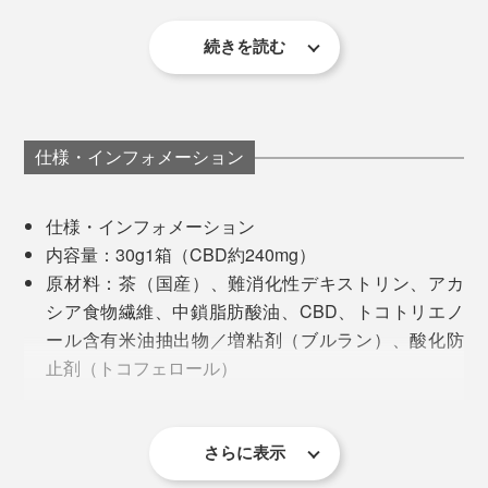
ただし、CBDの体感は個人差が大きいため、スタートは
少しずつ、様子をみて量を増やすのがベター。車の運転
続きを読む
など集中力が必要な場合を避け、1日3杯くらいを上限に
してお試しください。
仕様・インフォメーション
仕様・インフォメーション
内容量：30g1箱（CBD約240mg）
原材料：茶（国産）、難消化性デキストリン、アカ
シア食物繊維、中鎖脂肪酸油、CBD、トコトリエノ
ール含有米油抽出物／増粘剤（ブルラン）、酸化防
止剤（トコフェロール）
寝つきは悪くないほうなので、そこはよく分からないの
栄養成分表示（1gあたり）：エネルギー3.22kcal／タ
ですが、朝起きたときのスッキリ感が違う。いつもと同
ンパク質0.16g／脂質0.04g／炭水化物0.79g／食塩相
じ睡眠時間でも、よく休めたな〜と思える日が増えまし
当量0.00g
さらに表示
た。