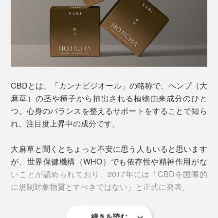
C&H株式会社 カンナビノイド研究者の平野弘樹氏。京都大学・大学院を卒業後、
香料メーカーでの研究職を経て、2021年より現職CBDを含む製品の開発やカンナ
CBDとは、「カンナビジオール」の略称で、ヘンプ（大
ビノイドの分析研究を行う。
麻草）の茎や種子から抽出される植物由来成分のひと
つ。心身のバランスを整えるサポートをすることで知ら
本来CBDは油溶性であることから、CBDオイルやCBD
れ、注目度上昇中の成分です。
ベイプ、グミやクッキーで摂るのが一般的。しかし、オ
イルやベイプは馴染みがなくて心理的ハードルが高い
大麻草と聞くとちょっと不安に思う人もいると思います
し、甘いお菓子は就寝前に食べたくない。
が、世界保健機構（WHO）でも依存性や精神作用がな
いことが認められており、2017年には「CBDを国際的
そこで思いついたのが、お茶に配合すること。水中で分
に規制対象物質とすべきではない」と正式に発表。
散することを可能にしたCBDを、粉末の茶葉に独自配合
することに成功。特許第7706189号を取得しました。
続きを読む