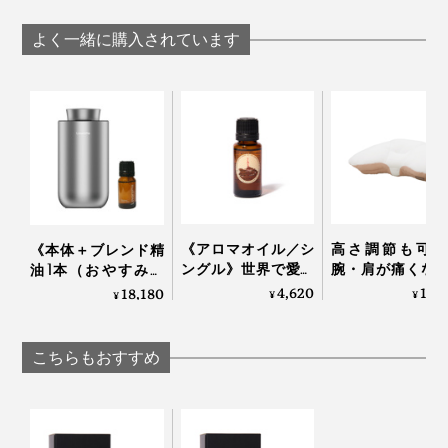
よく一緒に購入されています
《アロマオイル／シ
高さ調節も可能
《本体＋ブレンド精
ングル》世界で愛さ
腕・肩が痛くな
油1本（おやすみ空
れるタイのアロマブ
くい「横向き寝 
間）》コードレスだ
4,620
13,
18,180
¥
¥
¥
ランドが、「心地よ
枕」｜YOKONE
から家でも車でも使
い記憶」を調香｜
Premium
える、ネブライザー
KARMAKAMET
式「アロマディフュ
こちらもおすすめ
ーザー」｜Lovaroma