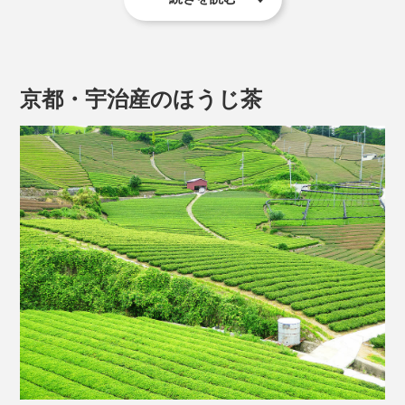
京都・宇治産のほうじ茶
大麻草の中のTHC（陶酔感をもたらす違法成分）を含ん
でいないCBDは、日本でも合法的に流通しています。
『SABI for sleep』に配合されているCBDは、大麻取締
法、麻薬及び向精神薬取締法ならびに薬機法に違反しな
期待できる吸収率は、一般的な油溶性CBDの3〜5倍。