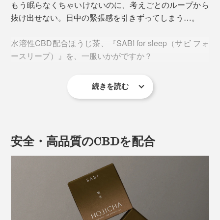
もう眠らなくちゃいけないのに、考えごとのループから
抜け出せない。日中の緊張感を引きずってしまう…。
水溶性CBD配合ほうじ茶、『SABI for sleep（サビ フォ
ースリープ）』を、一服いかがですか？
続きを読む
睡眠に悩む研究者が、国内唯一のCBD研究所で独自に考
案・開発。自ら体感したCBDの素晴らしさを広めるた
め、手軽で飲みやすいほうじ茶に仕上げました。
安全・高品質のCBDを配合