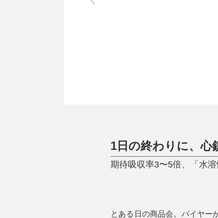
調理家電
調理器具
食器
タオル・ふきん
キッチン雑貨
1日の終わりに、心
期待吸収率3〜5倍、「水溶性CB
とある日の商品会。バイヤー