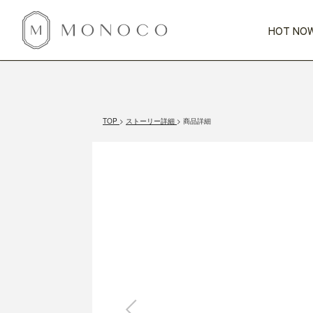
HOT NOW
新商品
CATEGORY
PRICE
SCENE
HOT NOW!
GIFTS
インテリア
1,000円未満
1,000円 
TOP
ストーリー詳細
商品詳細
今週のT
カテゴリから探す
価格から探す
シーンから探す
すべて
すべて
特別な贈りもの
家具
すべての
会話が弾む
収納
特集一
気のきく手土産
照明
毎日使ってね
インテリア雑貨
おまと
ベランダ・庭
アウト
インテリア／そ
キッチン
すべて