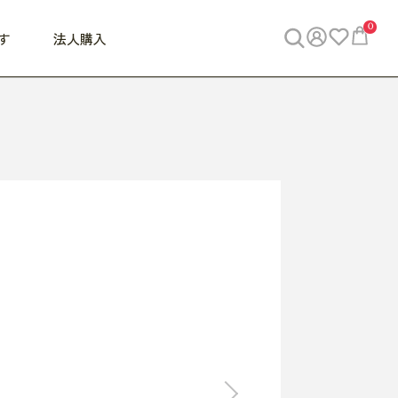
0
す
法人購入
WORK
ビジネス
ENJOY
寝具
10,000円 - 30,000円
30,000円以上
べて
すべて
すべて
すべて
らめきデスク
PC・スマホ関連
お出かけスパイス
敷き寝具
っと一息ふぅ
椅子・クッション
思い出トラベル
掛け寝具
っぱり清潔感
収納
外で過ごすって最高
パジャマ
事へGO
ビジネス／小物
好き・・にどっぷり
枕・小物
食料品
旅行・遊び
すべて
すべて