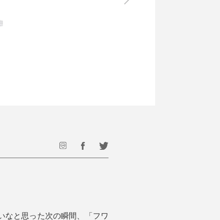
最後のひと口までキンキン
ドリンク
旅行
フード
アウトドア
旅行遊び／その他
いなと思った次の瞬間、「フワ