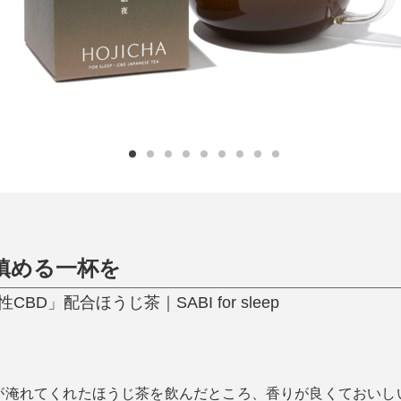
ひんやり今治タオル、生き返る〜
掃除・洗濯
肌・髪ケア
タオル
バスグッズ
スリッパ
ひんやりグッズ
防災用品
あったかグッズ
水筒
健康グッズ
日用品／その他
オーラルケア
鎮める一杯を
D」配合ほうじ茶｜SABI for sleep
が淹れてくれたほうじ茶を飲んだところ、香りが良くておいし