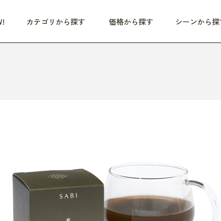
!
カテゴリから探す
価格から探す
シーンから探
つめた〜い夏、どうぞ！
HEALTHY
家電
HOME
ファッション
- 3,000円
3,000円 - 5,000円
5,000円 - 10,000円
OP10
すべて
すべて
すべて
すべて
す
朝までぐっすり
リビング家電
居心地のいい空間
服
ひ
商品 (新着順)
本気で休む
キッチン家電
家事ルンルン
バッグ
ほ
覧
いつも清潔
美容・健康家電
食いしん坊クラブ
靴・靴下
や
じぶんメンテナンス
オーディオ家電
料理と団らん
レイングッズ
仕
め割引
おうちエクササイズ
ファッション／小物
レット
の他
日用品
健康・美容
すべて
すべて