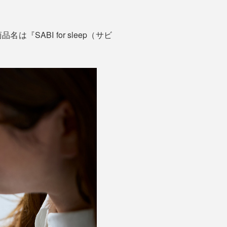
ABI for sleep（サビ