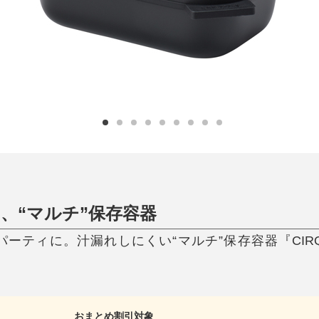
ひんやり今治タオル、生き返る〜
掃除・洗濯
肌・髪ケア
タオル
バスグッズ
スリッパ
ひんやりグッズ
防災用品
あったかグッズ
水筒
健康グッズ
日用品／その他
オーラルケア
、“マルチ”保存容器
パーティに。汁漏れしにくい“マルチ”保存容器『CIRQUL
おまとめ割引対象