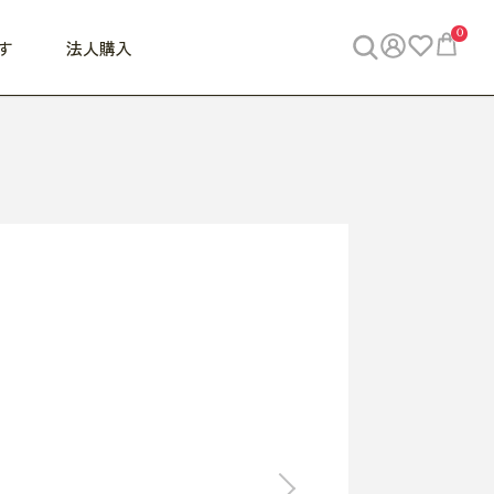
0
す
法人購入
WORK
ビジネス
ENJOY
寝具
10,000円 - 30,000円
30,000円以上
べて
すべて
すべて
すべて
らめきデスク
PC・スマホ関連
お出かけスパイス
敷き寝具
っと一息ふぅ
椅子・クッション
思い出トラベル
掛け寝具
っぱり清潔感
収納
外で過ごすって最高
パジャマ
事へGO
ビジネス／小物
好き・・にどっぷり
枕・小物
食料品
旅行・遊び
すべて
すべて