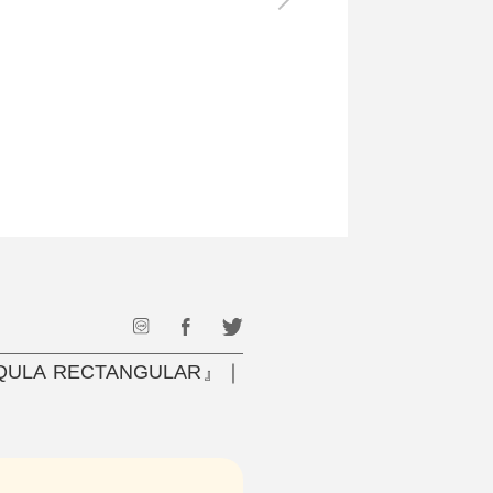
最後のひと口までキンキン
ドリンク
旅行
フード
アウトドア
旅行遊び／その他
A RECTANGULAR』｜