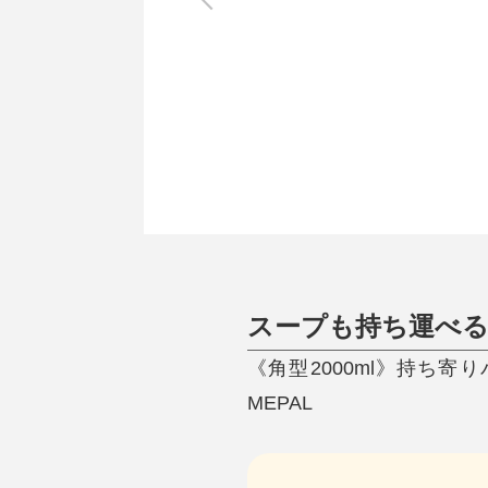
調理家電
調理器具
食器
タオル・ふきん
キッチン雑貨
スープも持ち運べる
《角型2000ml》持ち寄り
MEPAL