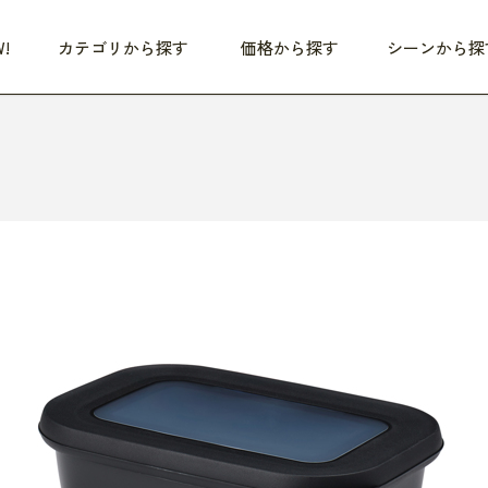
!
カテゴリから探す
価格から探す
シーンから探
つめた〜い夏、どうぞ！
HEALTHY
家電
HOME
ファッション
- 3,000円
3,000円 - 5,000円
5,000円 - 10,000円
OP10
すべて
すべて
すべて
すべて
す
朝までぐっすり
リビング家電
居心地のいい空間
服
ひ
商品 (新着順)
本気で休む
キッチン家電
家事ルンルン
バッグ
ほ
覧
いつも清潔
美容・健康家電
食いしん坊クラブ
靴・靴下
や
じぶんメンテナンス
オーディオ家電
料理と団らん
レイングッズ
仕
め割引
おうちエクササイズ
ファッション／小物
レット
の他
日用品
健康・美容
すべて
すべて