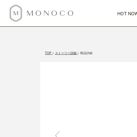
HOT NOW
新商品
CATEGORY
PRICE
SCENE
HOT NOW!
GIFTS
インテリア
1,000円未満
1,000円 
TOP
ストーリー詳細
商品詳細
今週のT
カテゴリから探す
価格から探す
シーンから探す
すべて
すべて
特別な贈りもの
家具
すべての
会話が弾む
収納
特集一
気のきく手土産
照明
毎日使ってね
インテリア雑貨
おまと
ベランダ・庭
アウト
インテリア／そ
キッチン
すべて