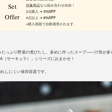
Set
対象商品
なら組み合わせ自由！
2点購入 ➔
3%OFF
Offer
4点以上 ➔
6%OFF
※購入画面で自動適用されます。
みたっぷり野菜の煮びたし、多めに作ったスープ——汁気が多
ULA（サーキュラ）」シリーズにおまかせ！
漏れしにくい保存容器です。