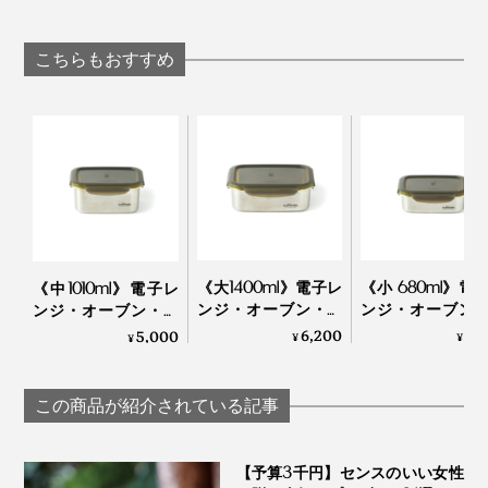
ポット」｜récolte
おろす・泡立て
レートのトースター
ますが、各サイズ色違いにすると、使うときにフタと容
「コードレス カ
｜Sumi
器の組み合わせがすぐに判別できて便利。
ルカッター ボンヌ
こちらもおすすめ
récolte
安価なプラスティック容器は、すぐに変形して使えなく
なってしまいますが、本品は何度使っても変形したり傷
がついたりしにくく、長持ち。結果、コスパは高いと思
います。
そして何より、使っていて気持ちのいい、色とデザイ
ン、触り心地、開け閉めの感触。トータルな美しさが、
《大1400ml》電子レ
《小 680ml》電
《中1010ml》電子レ
ポリプロピレン製で、BPA（プラスチック製品に使わ
毎日のご飯の仕度を快適にしてくれます！
ンジ・オーブン・冷
ンジ・オーブン
ンジ・オーブン・冷
れ、人体への影響があると指摘されている物質）は使用
凍・食洗機OK、調理
凍・食洗機OK、
凍・食洗機OK、調理
6,200
4,
5,000
¥
¥
¥
していません。
もできるステンレス
もできるステン
もできるステンレス
保存容器｜cuitisan ク
保存容器｜cuitisan
保存容器｜cuitisan ク
イッティサン
イッティサン
イッティサン
作っているのは、プラスティック製品で定評のあるオラ
この商品が紹介されている記事
ンダの『MEPAL（メパル）」。機能的かつ無駄のない
デザインが、世界中で愛され続けています。
【予算3千円】センスのいい女性