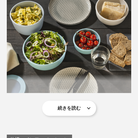
サイズ。
続きを読む
より"器っぽさ"を求めるなら丸型がおすすめ。食卓にそ
入れ子になるので、片付けや収納もストレスフリー。
のまま出しても、“ズボラ感”がありません（笑）。フタ
※角型500mlと角型750mlは縦横が同じサイズなので、入れ子にはできませ
の開け閉めは、角がない分、丸型の方がややスムーズで
ん。
す。