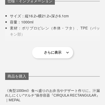
仕様・インフォメーション
サイズ：縦16.2×横21.2×深さ6.1cm
容量：1000ml
素材：ポリプロピレン（本体・フタ）、TPE（パッ
キン部）
耐熱温度：本体140℃ フタ90℃
耐冷温度：−20℃
冷凍庫、食洗機、電子レンジ使用可能
さらに表示
オランダ製
※フタ部分には、密閉性が高く、高温で変形しやすいTPEが使われているた
め、電子レンジ使用の際はフタを外してください。
より“収納スペースの節約”を求めるなら、角型。引き出
商品を購入
しや冷蔵庫内で、ピタッとスッキリ収納。バッグにも収
フタをした状態で重ねられ、冷蔵庫や冷凍庫内で、スッ
まりやすく、お弁当箱として使用する場合は、角型が向
キリ収まるのもうれしいポイント。丸型の
《角型1000ml》食べ盛りのお弁当やデザート作りに。汁漏
いています。
れしにくい“マルチ”保存容器『CIRQULA RECTANGULAR』
「CIRQULA」よりも、スペースを効率的に使えます。
｜MEPAL