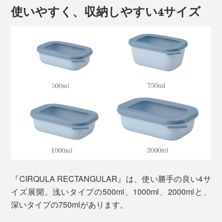
使いやすく、収納しやすい4サイズ
写真は
角型500ml
持ち運びにも便利なので、毎日のお弁当はもちろん、バ
ーベキューやピクニック、持ち寄りパーティにも活躍し
ます。
北欧らしいツヤ消しのニュアンスカラーと、温かみのあ
るフォルムは、食器としても使えるデザイン。
冷蔵庫・冷凍庫で残り物や作り置きを保存したら、電子
レンジで温めてそのまま食卓へ。
『CIRQULA RECTANGULAR』は、使い勝手の良い4サ
イズ展開。浅いタイプの500ml、1000ml、2000mlと、
深いタイプの750mlがあります。