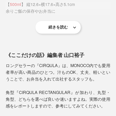
【
500ml
】 縦12.6×横17.6×高さ5.1cm
余りご飯の保存やお弁当に
写真は丸型の
CIRQULA1000ml
フタにタブがついているので、少ない力で、簡単に開閉
続きを読む
できるのも魅力。フタは透明で中が見えるため、使いや
【
750ml
】 縦12.6×横17.6×高さ7.5cm
すさも抜群です。
常備菜の保存や、料理の下ごしらえに
《ここだけの話》編集者 山口裕子
【1000ml】 縦16.2×横21.2×深さ6.1cm（本品）
食べ盛りのお弁当や、デザート作りに
ロングセラーの『CIRQULA』は、MONOCO内でも愛用
者率が高い商品のひとつ。汁ものOK、丈夫、軽いとい
【
2000ml
】 縦19.8×横24.9×深さ7cm
うことで、お弁当を入れて出社するスタッフも。
カレーならルー１箱で作った量が入る大きさ。持ち寄り
パーティーにも。
角型『CIRQULA RECTANGULAR』が加わり、丸型・
角型、どちらを選べば良いか迷いますよね。実際の使用
下ごしらえ、調理、食事、保存まで、容器１つで完結。
本品角型1000mlは、食べ盛りのお子さん用のお弁当や
感をレポートしますので、参考にしてみてください。
移し替え不要だから、洗いものが減って、家事の時短に
1、２人分のサラダの保存、デザート作りにぴったりの
なります。