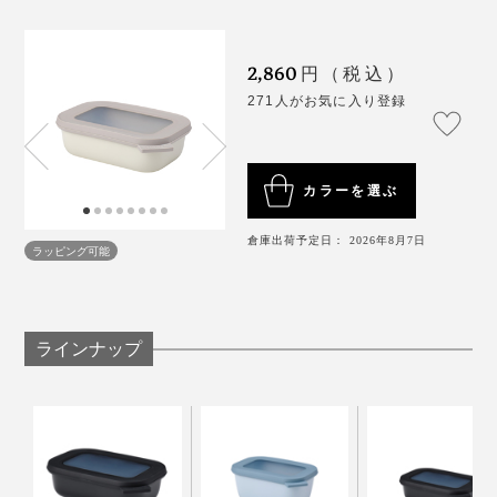
どちらも使いやすさ抜群ですが、丸型or角型どちらかに
統一し、サイズと色違いで揃えると◎。
2,860
円（税込）
271人がお気に入り登録
カラーを選ぶ
倉庫出荷予定日： 2026年8月7日
ラッピング可能
ラインナップ
フタ、容器ともに食洗機で洗えて、後片づけもラクラ
丸型サイズ違い、角型サイズ違いなら、入れ子で重ねて
ク。
スッキリ収納できます。