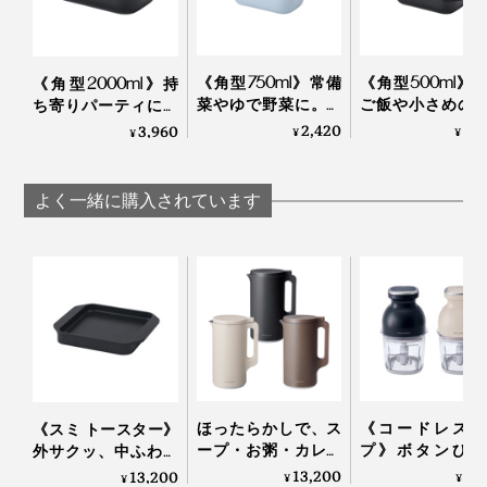
《角型750ml》常備
《角型500ml》
《角型2000ml》持
菜やゆで野菜に。汁
ご飯や小さめの
ち寄りパーティに。
漏れしにくい“マル
当に。汁漏れし
汁漏れしにくい“マル
2,420
2,
3,960
¥
¥
¥
チ”保存容器
い“マルチ”保存
チ”保存容器
『CIRQULA
『CIRQUL
『CIRQULA
RECTANGULAR』｜
RECTANGULAR
RECTANGULAR』｜
よく一緒に購入されています
MEPAL
MEPAL
MEPAL
底は、なだらかな曲線なので、手洗いでも汚れをスルン
と落とせます。
ほったらかしで、ス
《コードレスタ
《スミ トースター》
ープ・お粥・カレー
プ》ボタンひと
外サクッ、中ふわっ
も作れる「自動調理
で、刻む・混ぜ
と焼きあがる、炭プ
13,200
9,
13,200
収納時は、容器とフタを別々にしている方が多いと思い
¥
¥
¥