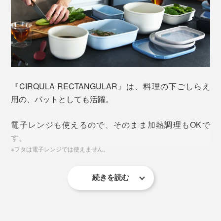
写真左奥から時計回りに、
角型750ml
、
角型2000ml
、
角型500ml
、角型1000ml
（本品）
固形物だけでなく、煮物・スープなど汁気が多いものも
安心して保存でき、どんな料理・食材にも万能。
『CIRQULA RECTANGULAR』は、料理の下ごしらえ
用の、バットとしても活躍。
電子レンジも使えるので、そのまま加熱調理もOKで
す。
※フタは電子レンジでは使えません。
続きを読む