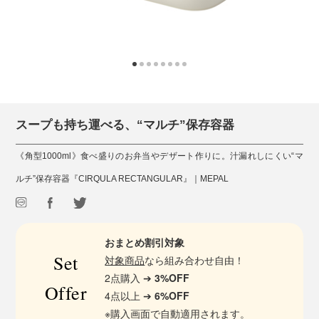
スープも持ち運べる、“マルチ”保存容器
《角型1000ml》食べ盛りのお弁当やデザート作りに。汁漏れしにくい“マ
ルチ”保存容器『CIRQULA RECTANGULAR』｜MEPAL
おまとめ割引対象
Set
対象商品
なら組み合わせ自由！
2点購入 ➔
3%OFF
Offer
4点以上 ➔
6%OFF
※購入画面で自動適用されます。