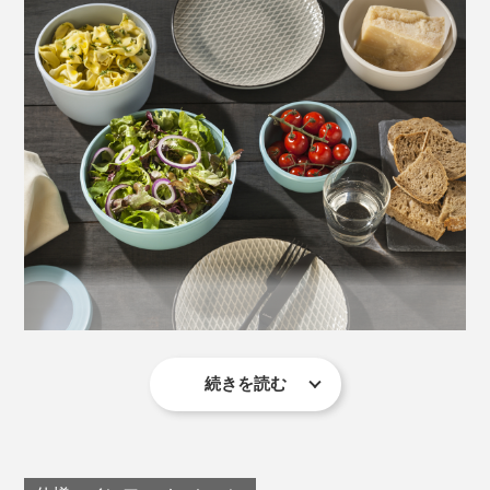
入れ子になるので、片付けや収納もストレスフリー。
※角型500mlと角型750mlは縦横が同じサイズなので、入れ子にはできませ
ん。
続きを読む
より"器っぽさ"を求めるなら丸型がおすすめ。食卓にそ
のまま出しても、“ズボラ感”がありません（笑）。フタ
の開け閉めは、角がない分、丸型の方がややスムーズで
す。