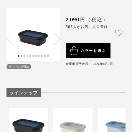
どちらも使いやすさ抜群ですが、丸型or角型どちらかに
統一し、サイズと色違いで揃えると◎。
2,090
円（税込）
563人がお気に入り登録
カラーを選ぶ
フタ、容器ともに食洗機で洗えて、後片づけもラクラ
倉庫出荷予定日： 2026年8月7日
ラッピング可能
ク。
ラインナップ
丸型サイズ違い、角型サイズ違いなら、入れ子で重ねて
スッキリ収納できます。