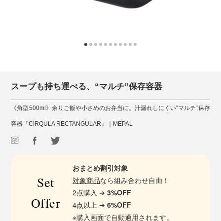
スープも持ち運べる、“マルチ”保存容器
《角型500ml》余りご飯や小さめのお弁当に。汁漏れしにくい“マルチ”保存
容器『CIRQULA RECTANGULAR』｜MEPAL
おまとめ割引対象
Set
対象商品
なら組み合わせ自由！
2点購入 ➔
3%OFF
Offer
4点以上 ➔
6%OFF
※購入画面で自動適用されます。