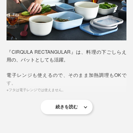
写真左奥から時計回りに、
角型750ml
、
角型2000ml
、角型500ml（本品）、
角型
1000ml
固形物だけでなく、煮物・スープなど汁気が多いものも
安心して保存でき、どんな料理・食材にも万能。
『CIRQULA RECTANGULAR』は、料理の下ごしらえ
用の、バットとしても活躍。
電子レンジも使えるので、そのまま加熱調理もOKで
す。
※フタは電子レンジでは使えません。
続きを読む