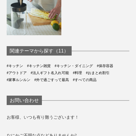
関連テーマから探す（11）
#キッチン
#キッチン雑貨
#キッチン・ダイニング
#保存容器
#アウトドア
#法人ギフト名入れ可能
#料理
#おまとめ割引
#家事ルンルン
#外で過ごすって最高
#すべての商品
お問い合わせ
お客様、いつも有り難うございます！
なにかご不明な点などありませんか?