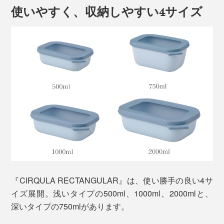
使いやすく、収納しやすい4サイズ
写真は角型500ml
持ち運びにも便利なので、毎日のお弁当はもちろん、バ
ーベキューやピクニック、持ち寄りパーティにも活躍し
ます。
北欧らしいツヤ消しのニュアンスカラーと、温かみのあ
るフォルムは、食器としても使えるデザイン。
冷蔵庫・冷凍庫で残り物や作り置きを保存したら、電子
レンジで温めてそのまま食卓へ。
『CIRQULA RECTANGULAR』は、使い勝手の良い4サ
イズ展開。浅いタイプの500ml、1000ml、2000mlと、
深いタイプの750mlがあります。