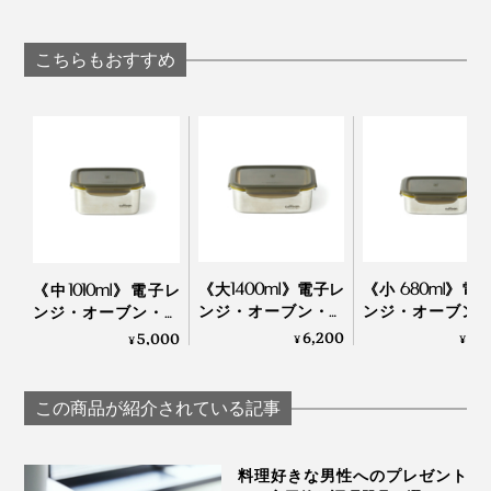
の極薄刃でストレス
ポット」｜récolte
レート」｜Sumi
ますが、各サイズ色違いにすると、使うときにフタと容
フリーな切れ味「ナ
器の組み合わせがすぐに判別できて便利。
イフ4種＋専用シャ
こちらもおすすめ
ープナー＋ガラスス
タンド」｜hast.
安価なプラスティック容器は、すぐに変形して使えなく
ポリプロピレン製で、BPA（プラスチック製品に使わ
なってしまいますが、本品は何度使っても変形したり傷
れ、人体への影響があると指摘されている物質）は使用
がついたりしにくく、長持ち。結果、コスパは高いと思
していません。
います。
作っているのは、プラスティック製品で定評のあるオラ
そして何より、使っていて気持ちのいい、色とデザイ
ンダの『MEPAL（メパル）」。機能的かつ無駄のない
ン、触り心地、開け閉めの感触。トータルな美しさが、
《大1400ml》電子レ
《小 680ml》電
《中1010ml》電子レ
デザインが、世界中で愛され続けています。
毎日のご飯の仕度を快適にしてくれます！
ンジ・オーブン・冷
ンジ・オーブン
ンジ・オーブン・冷
凍・食洗機OK、調理
凍・食洗機OK、
凍・食洗機OK、調理
6,200
4,
5,000
¥
¥
¥
もできるステンレス
もできるステン
もできるステンレス
保存容器｜cuitisan ク
保存容器｜cuitisan
保存容器｜cuitisan ク
イッティサン
イッティサン
イッティサン
この商品が紹介されている記事
料理好きな男性へのプレゼント