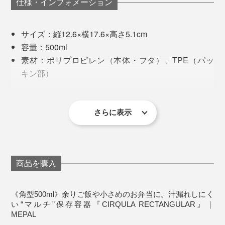
仕様・インフォメーション
サイズ：縦12.6×横17.6×高さ5.1cm
容量：500ml
素材：ポリプロピレン（本体・フタ）、TPE（パッ
キン部）
耐熱温度：本体140℃ フタ90℃
耐冷温度：−20℃
フタをした状態で重ねられ、冷蔵庫や冷凍庫内で、スッ
冷凍庫、食洗機、電子レンジ使用可能
さらに表示
キリ収まるのもうれしいポイント。丸型の
オランダ製
「CIRQULA」よりも、スペースを効率的に使えます。
※フタ部分には、密閉性が高く、高温で変形しやすいTPEが使われているた
め、電子レンジ使用の際はフタを外してください。
より“収納スペースの節約”を求めるなら、角型。引き出
商品を購入
しや冷蔵庫内で、ピタッとスッキリ収納。バッグにも収
まりやすく、お弁当箱として使用する場合は、角型が向
《角型500ml》余りご飯や小さめのお弁当に。汁漏れしにく
いています。
い“マルチ”保存容器『CIRQULA RECTANGULAR』｜
MEPAL