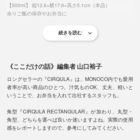
【500ml】 縦12.6×横17.6×高さ5.1cm（本品）
余りご飯の保存やお弁当に
写真は丸型の
CIRQULA1000ml
フタにタブがついているので、少ない力で、簡単に開閉
続きを読む
できるのも魅力。フタは透明で中が見えるため、使いや
【
750ml
】 縦12.6×横17.6×高さ7.5cm
すさも抜群です。
常備菜の保存や、料理の下ごしらえに
《ここだけの話》編集者 山口裕子
【
1000ml
】 縦16.2×横21.2×深さ6.1cm
食べ盛りのお弁当や、デザート作りに
ロングセラーの『CIRQULA』は、MONOCO内でも愛用
者率が高い商品のひとつ。汁気ものOK、丈夫、軽いと
【
2000ml
】 縦19.8×横24.9×深さ7cm
いうことで、お弁当を入れて出社するスタッフも。
カレーならルー１箱で作った量が入る大きさ。持ち寄り
パーティーにも。
角型『CIRQULA RECTANGULAR』が加わり、丸型・
角型、どちらを選べば良いか迷いますよね。実際の使用
下ごしらえ、調理、食事、保存まで、容器１つで完結。
本品角型500mlは、ご飯なら1.５杯分が入る大きさ。小
感をレポートしますので、参考にしてみてください。
移し替え不要だから、洗いものが減って、家事の時短に
さめのお弁当箱にもぴったりです。
なります。