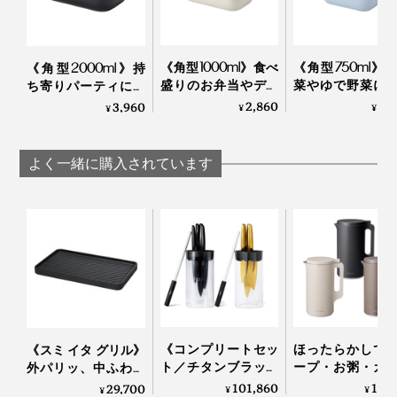
《角型1000ml》食べ
《角型750ml》
《角型2000ml》持
盛りのお弁当やデザ
菜やゆで野菜に
ち寄りパーティに。
ート作りに。汁漏れ
漏れしにくい“
汁漏れしにくい“マル
2,860
2,
3,960
¥
¥
¥
しにくい“マルチ”保
チ”保存容
チ”保存容器
存容器『CIRQULA
『CIRQUL
『CIRQULA
RECTANGULAR』｜
RECTANGULAR
RECTANGULAR』｜
よく一緒に購入されています
底は、なだらかな曲線なので、手洗いでも汚れをスルン
MEPAL
MEPAL
MEPAL
と落とせます。
《コンプリートセッ
ほったらかしで
《スミ イタ グリル》
ト／チタンブラック
ープ・お粥・カ
外パリッ、中ふわっ
＆ゴールド》0.3mm
も作れる「自動
と焼きあがる「炭プ
101,860
13,
29,700
収納時は、容器とフタを別々にしている方が多いと思い
¥
¥
¥