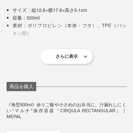
サイズ：縦12.6×横17.6×高さ5.1cm
容量：500ml
素材：ポリプロピレン（本体・フタ）、TPE（パッ
キン部）
耐熱温度：本体140℃ フタ90℃
耐冷温度：−20℃
フタをした状態で重ねられ、冷蔵庫や冷凍庫内で、スッ
冷凍庫、食洗機、電子レンジ使用可能
さらに表示
キリ収まるのもうれしいポイント。丸型の
オランダ製
「CIRQULA」よりも、スペースを効率的に使えます。
※フタ部分には、密閉性が高く、高温で変形しやすいTPEが使われているた
め、電子レンジ使用の際はフタを外してください。
より“収納スペースの節約”を求めるなら、角型。引き出
商品を購入
しや冷蔵庫内で、ピタッとスッキリ収納。バッグにも収
まりやすく、お弁当箱として使用する場合は、角型が向
《角型500ml》余りご飯や小さめのお弁当に。汁漏れしにく
いています。
い“マルチ”保存容器『CIRQULA RECTANGULAR』｜
MEPAL
どちらも使いやすさ抜群ですが、丸型or角型どちらかに