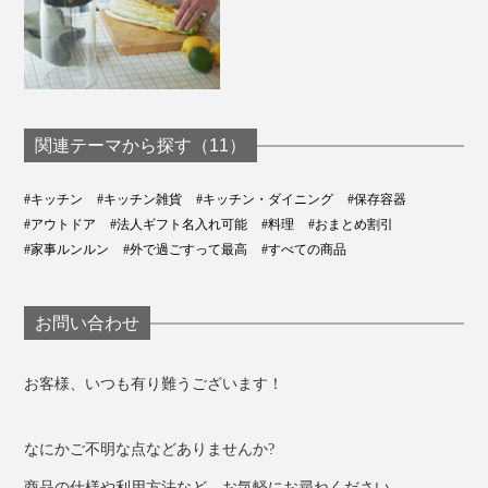
関連テーマから探す（11）
#キッチン
#キッチン雑貨
#キッチン・ダイニング
#保存容器
#アウトドア
#法人ギフト名入れ可能
#料理
#おまとめ割引
#家事ルンルン
#外で過ごすって最高
#すべての商品
お問い合わせ
お客様、いつも有り難うございます！
なにかご不明な点などありませんか?
商品の仕様や利用方法など、お気軽にお尋ねください。