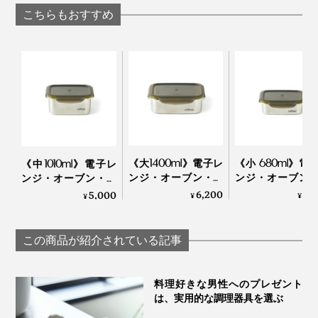
器の組み合わせがすぐに判別できて便利。
イフ4種＋専用シャ
こちらもおすすめ
ープナー＋ガラスス
タンド」｜hast.
安価なプラスティック容器は、すぐに変形して使えなく
ポリプロピレン製で、BPA（プラスチック製品に使わ
なってしまいますが、本品は何度使っても変形したり傷
れ、人体への影響があると指摘されている物質）は使用
がついたりしにくく、長持ち。結果、コスパは高いと思
していません。
います。
作っているのは、プラスティック製品で定評のあるオラ
そして何より、使っていて気持ちのいい、色とデザイ
ンダの『MEPAL（メパル）」。機能的かつ無駄のない
ン、触り心地、開け閉めの感触。トータルな美しさが、
《大1400ml》電子レ
《小 680ml》電
《中1010ml》電子レ
デザインが、世界中で愛され続けています。
毎日のご飯の仕度を快適にしてくれます！
ンジ・オーブン・冷
ンジ・オーブン
ンジ・オーブン・冷
凍・食洗機OK、調理
凍・食洗機OK、
凍・食洗機OK、調理
6,200
4,
5,000
¥
¥
¥
もできるステンレス
もできるステン
もできるステンレス
保存容器｜cuitisan ク
保存容器｜cuitisan
保存容器｜cuitisan ク
イッティサン
イッティサン
イッティサン
この商品が紹介されている記事
料理好きな男性へのプレゼント
は、実用的な調理器具を選ぶ