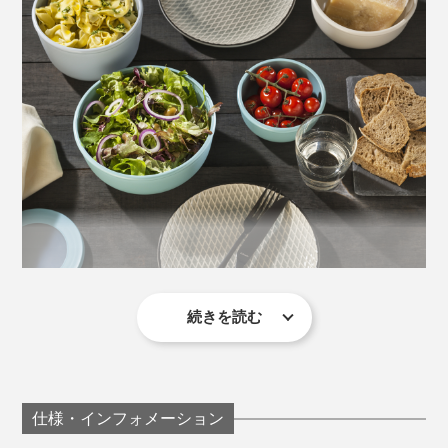
入れ子になるので、片付けや収納もストレスフリー。
※角型500mlと角型750mlは縦横が同じサイズなので、入れ子にはできませ
ん。
続きを読む
より"器っぽさ"を求めるなら丸型がおすすめ。食卓にそ
のまま出しても、“ズボラ感”がありません（笑）。フタ
の開け閉めは、角がない分、丸型の方がややスムーズで
す。
仕様・インフォメーション