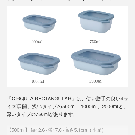
写真は角型500ml
持ち運びにも便利なので、毎日のお弁当はもちろん、バ
ーベキューやピクニック、持ち寄りパーティにも活躍し
ます。
北欧らしいツヤ消しのニュアンスカラーと、温かみのあ
るフォルムは、食器としても使えるデザイン。
冷蔵庫・冷凍庫で残り物や作り置きを保存したら、電子
レンジで温めてそのまま食卓へ。
『CIRQULA RECTANGULAR』は、使い勝手の良い4サ
イズ展開。浅いタイプの500ml、1000ml、2000mlと、
深いタイプの750mlがあります。
【500ml】 縦12.6×横17.6×高さ5.1cm（本品）