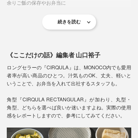
余りご飯の保存やお弁当に
写真は丸型の
CIRQULA1000ml
フタにタブがついているので、少ない力で、簡単に開閉
続きを読む
できるのも魅力。フタは透明で中が見えるため、使いや
【
750ml
】 縦12.6×横17.6×高さ7.5cm
すさも抜群です。
常備菜の保存や、料理の下ごしらえに
《ここだけの話》編集者 山口裕子
【
1000ml
】 縦16.2×横21.2×深さ6.1cm
食べ盛りのお弁当や、デザート作りに
ロングセラーの『CIRQULA』は、MONOCO内でも愛用
者率が高い商品のひとつ。汁気ものOK、丈夫、軽いと
【
2000ml
】 縦19.8×横24.9×深さ7cm
いうことで、お弁当を入れて出社するスタッフも。
カレーならルー１箱で作った量が入る大きさ。持ち寄り
パーティーにも。
角型『CIRQULA RECTANGULAR』が加わり、丸型・
角型、どちらを選べば良いか迷いますよね。実際の使用
下ごしらえ、調理、食事、保存まで、容器１つで完結。
本品角型500mlは、ご飯なら1.５杯分が入る大きさ。小
感をレポートしますので、参考にしてみてください。
移し替え不要だから、洗いものが減って、家事の時短に
さめのお弁当箱にもぴったりです。
なります。