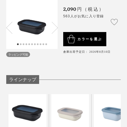
統一し、サイズと色違いで揃えると◎。
2,090
円（税込）
563人がお気に入り登録
カラーを選ぶ
フタ、容器ともに食洗機で洗えて、後片づけもラクラ
倉庫出荷予定日： 2026年8月10日
ラッピング可能
ク。
ラインナップ
丸型サイズ違い、角型サイズ違いなら、入れ子で重ねて
スッキリ収納できます。