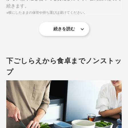
続きます。
※横にしたままの保管や持ち運びは避けてください。
続きを読む
下ごしらえから食卓までノンストッ
プ
写真左奥から時計回りに、
角型750ml
、
角型2000ml
、角型500ml（本品）、
角型