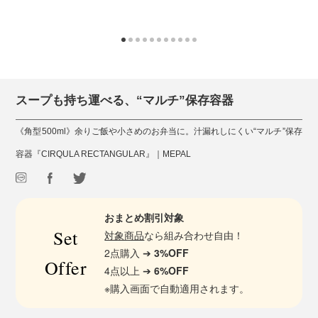
スープも持ち運べる、“マルチ”保存容器
《角型500ml》余りご飯や小さめのお弁当に。汁漏れしにくい“マルチ”保存
容器『CIRQULA RECTANGULAR』｜MEPAL
おまとめ割引対象
Set
対象商品
なら組み合わせ自由！
2点購入 ➔
3%OFF
Offer
4点以上 ➔
6%OFF
※購入画面で自動適用されます。