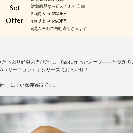
Set
対象商品
なら組み合わせ自由！
2点購入 ➔
3%OFF
Offer
4点以上 ➔
6%OFF
※購入画面で自動適用されます。
みたっぷり野菜の煮びたし、多めに作ったスープ——汁気が多
ULA（サーキュラ）」シリーズにおまかせ！
漏れしにくい保存容器です。