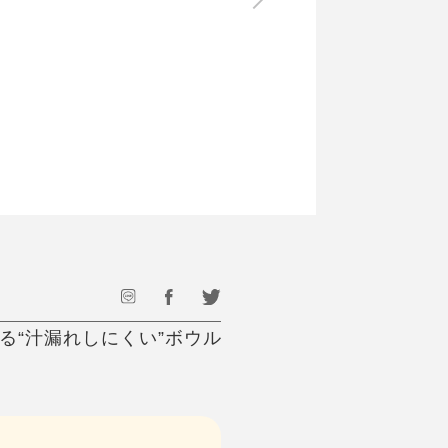
最後のひと口までキンキン
ドリンク
旅行
フード
アウトドア
旅行遊び／その他
る“汁漏れしにくい”ボウル