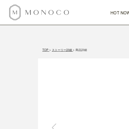
HOT NOW
新商品
CATEGORY
PRICE
SCENE
HOT NOW!
GIFTS
インテリア
1,000円未満
1,000円 
TOP
ストーリー詳細
商品詳細
今週のT
カテゴリから探す
価格から探す
シーンから探す
すべて
すべて
特別な贈りもの
家具
すべての
会話が弾む
収納
特集一
気のきく手土産
照明
毎日使ってね
インテリア雑貨
おまと
ベランダ・庭
アウト
インテリア／そ
キッチン
すべて