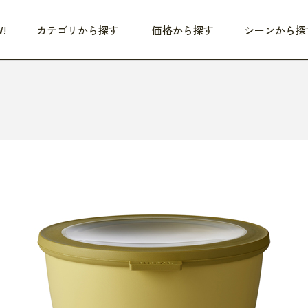
!
カテゴリから探す
価格から探す
シーンから探
つめた〜い夏、どうぞ！
HEALTHY
家電
HOME
ファッション
- 3,000円
3,000円 - 5,000円
5,000円 - 10,000円
OP10
すべて
すべて
すべて
すべて
す
朝までぐっすり
リビング家電
居心地のいい空間
服
ひ
商品 (新着順)
本気で休む
キッチン家電
家事ルンルン
バッグ
ほ
覧
いつも清潔
美容・健康家電
食いしん坊クラブ
靴・靴下
や
じぶんメンテナンス
オーディオ家電
料理と団らん
レイングッズ
仕
め割引
おうちエクササイズ
ファッション／小物
レット
の他
日用品
健康・美容
すべて
すべて