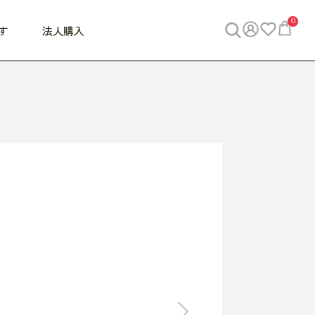
0
す
法人購入
WORK
ビジネス
ENJOY
寝具
10,000円 - 30,000円
30,000円以上
べて
すべて
すべて
すべて
らめきデスク
PC・スマホ関連
お出かけスパイス
敷き寝具
っと一息ふぅ
椅子・クッション
思い出トラベル
掛け寝具
っぱり清潔感
収納
外で過ごすって最高
パジャマ
事へGO
ビジネス／小物
好き・・にどっぷり
枕・小物
食料品
旅行・遊び
すべて
すべて