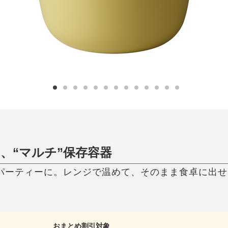
ひんやり今治タオル、生き返る〜
掃除・洗濯
肌・髪ケア
タオル
バスグッズ
スリッパ
ひんやりグッズ
防災用品
あったかグッズ
水筒
健康グッズ
日用品／その他
オーラルケア
、“マルチ”保存容器
寄りパーティーに。レンジで温めて、そのまま食卓に出せ
おまとめ割引対象