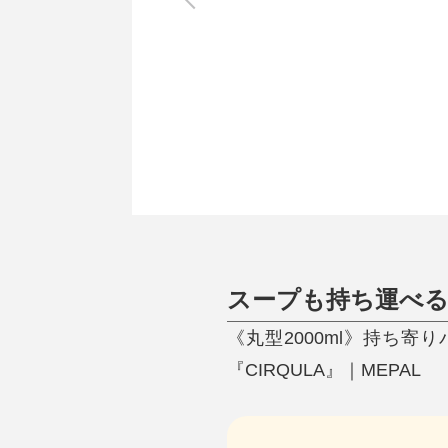
調理家電
調理器具
食器
タオル・ふきん
キッチン雑貨
スープも持ち運べる
《丸型2000ml》持ち
『CIRQULA』｜MEPAL