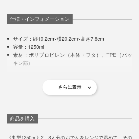
のまま出しても、“ズボラ感”がありません（笑）。フタ
の開け閉めは、角がない分、丸型の方がややスムーズで
底が平たいので安定性もあり、フタをした状態で重ねら
す。
仕様・インフォメーション
れるため、冷蔵庫や冷凍庫内でかさばりません。
サイズ：縦19.2cm×横20.2cm×高さ7.8cm
容量：1250ml
素材：ポリプロピレン（本体・フタ）、TPE（パッ
キン部）
耐熱温度：本体140℃ フタ90℃
耐冷温度：−20℃
冷凍庫、食洗機、電子レンジ使用可能
さらに表示
オランダ製
※フタ部分には、密閉性が高く、高温で変形しやすいTPEが使われているた
め、電子レンジ使用の際はフタを外してください。
フタ、容器ともに食洗機で洗えて、後片づけもラクラ
ク。
商品を購入
《丸型1250ml》2、3人分のおでんをレンジで温めて、その