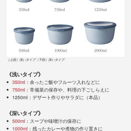
北欧らしいツヤ消しのニュアンスカラーと、温かみのあ
るフォルムは、食器としても使えるデザイン。
（上段）浅いタイプ（下段）深いタイプ
冷蔵庫・冷凍庫で残り物や作り置きを保存したら、電子
《浅いタイプ》
レンジで温めてそのまま食卓へ。
350ml
：余ったご飯やフルーツ入れなどに
写真は
CIRQULA1000ml
750ml
：常備菜の保存や、料理の下ごしらえに
1250ml：デザート作りやサラダに（本品）
フタにタブがついているので、少ない力で、簡単に開閉
できるのも魅力。力を入れたり、端がきちんとはまった
《深いタイプ》
か確認する必要がありません。フタは透明で中が見える
500ml
：スープや味噌汁の保存に
ため、使いやすさも抜群です。
1000ml
：残ったカレーや煮物の作り置きに