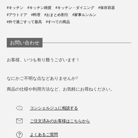
ン、触り心地、開け閉めの感触。トータルな美しさが、
#キッチン
#キッチン雑貨
#キッチン・ダイニング
#保存容器
毎日のご飯の仕度を快適にしてくれます！
#アウトドア
#料理
#おまとめ割引
#家事ルンルン
#外で過ごすって最高
#すべての商品
お問い合わせ
お客様、いつも有り難うございます！
なにかご不明な点などありませんか?
商品の仕様や利用方法など、お気軽にお尋ねください。
コンシェルジュに相談する
ご注文済みのお客様はこちらから
よくあるご質問