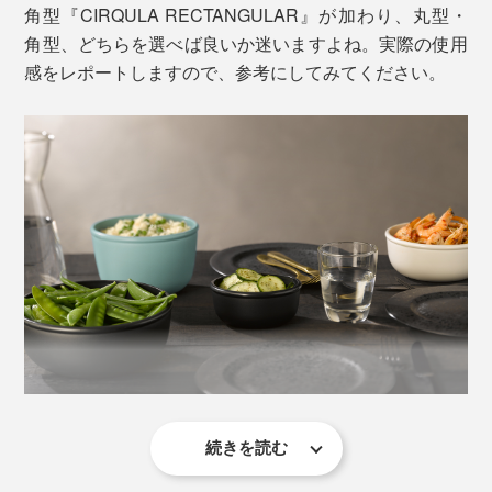
角型『CIRQULA RECTANGULAR』が加わり、丸型・
すべてのサイズが入れ子になるので、片付けや収納もス
角型、どちらを選べば良いか迷いますよね。実際の使用
トレスフリー。
感をレポートしますので、参考にしてみてください。
続きを読む
より"器っぽさ"を求めるなら丸型がおすすめ。食卓にそ