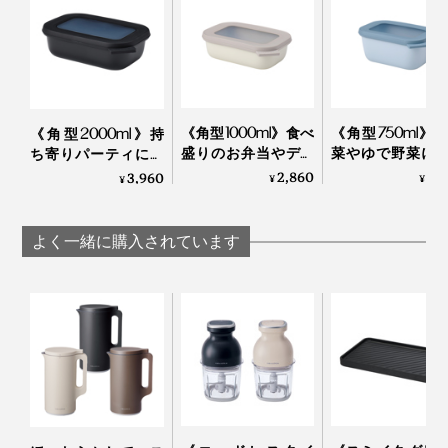
《角型1000ml》食べ
《角型750ml》
《角型2000ml》持
盛りのお弁当やデザ
菜やゆで野菜に
ち寄りパーティに。
ート作りに。汁漏れ
漏れしにくい“
汁漏れしにくい“マル
2,860
2,
3,960
¥
¥
¥
しにくい“マルチ”保
チ”保存容
チ”保存容器
存容器『CIRQULA
『CIRQUL
『CIRQULA
丸型サイズ違い、角型サイズ違いなら、入れ子で重ねて
RECTANGULAR』｜
RECTANGULAR
RECTANGULAR』｜
よく一緒に購入されています
MEPAL
MEPAL
MEPAL
スッキリ収納できます。