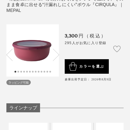
まま食卓に出せる“汁漏れしにくい”ボウル『CIRQULA』｜
MEPAL
より“収納スペースの節約”を求めるなら、角型。引き出
しや冷蔵庫内で、ピタッとスッキリ収納。バッグにも収
3,300
円（税込）
まりやすく、お弁当箱として使用する場合は、角型が向
295人がお気に入り登録
いています。
どちらも使いやすさ抜群ですが、丸型or角型どちらかに
カラーを選ぶ
統一し、サイズと色違いで揃えると◎。
倉庫出荷予定日： 2026年8月9日
ポリプロピレン製で、BPA（プラスチック製品に使わ
ラッピング可能
れ、人体への影響があると指摘されている物質）は使用
していません。
ラインナップ
作っているのは、プラスティック製品で定評のあるオラ
ンダの『MEPAL（メパル）」。機能的かつ無駄のない
デザインが、世界中で愛され続けています。