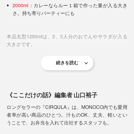
2000ml
：カレーならルー１箱で作った量が入る大き
さ。持ち寄りパーティーにも
本品丸型1250mlは、2、3人分のおでんやサラダが入る
大きさです。
下ごしらえ、調理、食事、保存まで、容器１つで完結。
移し替え不要だから、洗いものが減って、家事の時短に
なります。
続きを読む
《ここだけの話》編集者 山口裕子
ロングセラーの『CIRQULA』は、MONOCO内でも愛用
者率が高い商品のひとつ。汁ものOK、丈夫、軽いとい
うことで、お弁当を入れて出社するスタッフも。