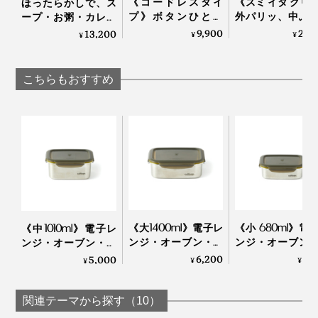
《コードレスタイ
《スミ イタ グリ
ほったらかしで、ス
プ》ボタンひとつ
外パリッ、中ふ
ープ・お粥・カレー
で、刻む・混ぜる・
と焼きあがる「
も作れる「自動調理
9,900
29,
13,200
¥
¥
¥
おろす・泡立てる
レート」｜Sumi
ポット」｜récolte
「コードレス カプセ
ルカッター ボンヌ」|
こちらもおすすめ
récolte
収納時は、容器とフタを別々にしている方が多いと思い
ますが、各サイズ色違いにすると、使うときにフタと容
器の組み合わせがすぐに判別できて便利。
安価なプラスティック容器は、すぐに変形して使えなく
《大1400ml》電子レ
《小 680ml》電
なってしまいますが、本品は何度使っても変形したり傷
《中1010ml》電子レ
ンジ・オーブン・冷
ンジ・オーブン
ンジ・オーブン・冷
がついたりしにくく、長持ち。結果、コスパは高いと思
凍・食洗機OK、調理
凍・食洗機OK、
凍・食洗機OK、調理
6,200
4,
5,000
¥
¥
¥
います。
もできるステンレス
もできるステン
もできるステンレス
保存容器｜cuitisan ク
保存容器｜cuitisan
保存容器｜cuitisan ク
イッティサン
イッティサン
イッティサン
関連テーマから探す（10）
そして何より、使っていて気持ちのいい、色とデザイ