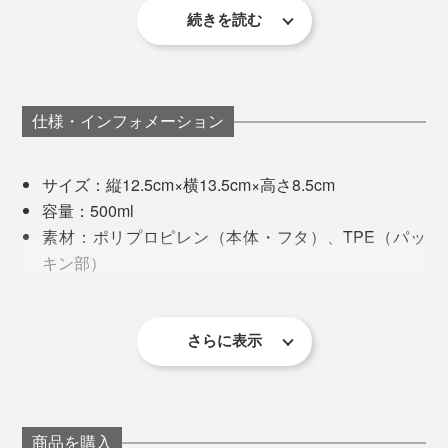
続きを読む
より"器っぽさ"を求めるなら丸型がおすすめ。食卓にそ
のまま出しても、“ズボラ感”がありません（笑）。フタ
の開け閉めは、角がない分、丸型の方がややスムーズで
底が平たいので安定性もあり、フタをした状態で重ねら
す。
仕様・インフォメーション
れるため、冷蔵庫や冷凍庫内でかさばりません。
サイズ：縦12.5cm×横13.5cm×高さ8.5cm
容量：500ml
素材：ポリプロピレン（本体・フタ）、TPE（パッ
キン部）
耐熱温度：本体140℃ フタ90℃
耐冷温度：−20℃
冷凍庫、食洗機、電子レンジ使用可能
さらに表示
オランダ製
※フタ部分には、密閉性が高く、高温で変形しやすいTPEが使われているた
め、電子レンジ使用の際はフタを外してください。
フタ、容器ともに食洗機で洗えて、後片づけもラクラ
ク。
商品を購入