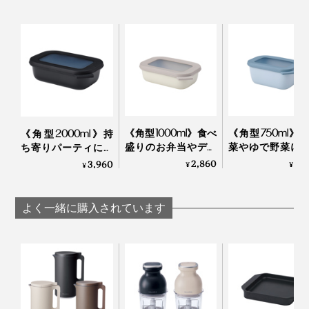
ンダの『MEPAL（メパル）」。機能的かつ無駄のない
デザインが、世界中で愛され続けています。
《角型1000ml》食べ
《角型750ml》
《角型2000ml》持
盛りのお弁当やデザ
菜やゆで野菜に
ち寄りパーティに。
ート作りに。汁漏れ
漏れしにくい“
汁漏れしにくい“マル
2,860
2,
3,960
¥
¥
¥
しにくい“マルチ”保
チ”保存容
チ”保存容器
存容器『CIRQULA
『CIRQUL
『CIRQULA
丸型サイズ違い、角型サイズ違いなら、入れ子で重ねて
RECTANGULAR』｜
RECTANGULAR
RECTANGULAR』｜
よく一緒に購入されています
MEPAL
MEPAL
MEPAL
スッキリ収納できます。