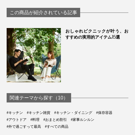
保存容器｜cuitisan ク
ステンレス保存
保存容器｜cuitisan ク
イッティサン
｜cuitisan クイッ
イッティサン
そして何より、使っていて気持ちのいい、色とデザイ
この商品が紹介されている記事
サン
ン、触り心地、開け閉めの感触。トータルな美しさが、
毎日のご飯の仕度を快適にしてくれます！
おしゃれピクニックが叶う、お
すすめの実用的アイテム15選
関連テーマから探す（10）
#キッチン
#キッチン雑貨
#キッチン・ダイニング
#保存容器
#アウトドア
#料理
#おまとめ割引
#家事ルンルン
#外で過ごすって最高
#すべての商品