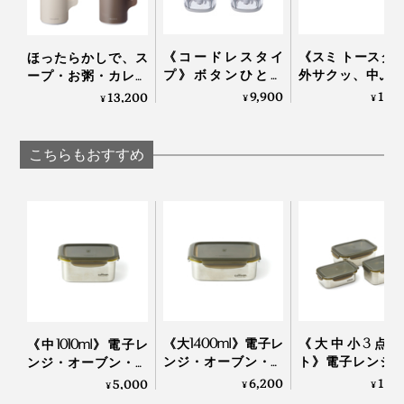
《コードレスタイ
《スミ トースタ
ほったらかしで、ス
プ》ボタンひとつ
外サクッ、中ふ
ープ・お粥・カレー
で、刻む・混ぜる・
と焼きあがる、
も作れる「自動調理
9,900
13,
13,200
¥
¥
¥
おろす・泡立てる
レートのトース
ポット」｜récolte
「コードレス カプセ
｜Sumi
ルカッター ボンヌ」|
こちらもおすすめ
récolte
収納時は、容器とフタを別々にしている方が多いと思い
ますが、各サイズ色違いにすると、使うときにフタと容
器の組み合わせがすぐに判別できて便利。
安価なプラスティック容器は、すぐに変形して使えなく
《大1400ml》電子レ
《大中小3点セ
なってしまいますが、本品は何度使っても変形したり傷
《中1010ml》電子レ
ンジ・オーブン・冷
ト》電子レンジ
ンジ・オーブン・冷
がついたりしにくく、長持ち。結果、コスパは高いと思
凍・食洗機OK、調理
ーブン・冷凍・
凍・食洗機OK、調理
6,200
13,
5,000
¥
¥
¥
います。
もできるステンレス
機OK、調理もで
もできるステンレス