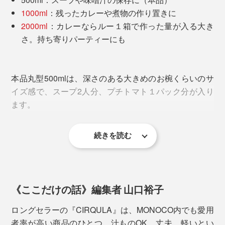
ため、使いやすさも抜群です。
1000ml
：残ったカレーや煮物の作り置きに
2000ml
：カレーならルー１箱で作った量が入る大き
さ。持ち寄りパーティーにも
本品丸型500mlは、深さのある大きめのお椀くらいのサ
イズ感で、スープ2人分、プチトマト１パック分が入り
下ごしらえ、調理、食事、保存まで、容器１つで完結。
ます。
移し替え不要だから、洗いものが減って、家事の時短に
なります。
続きを読む
《ここだけの話》編集者 山口裕子
ロングセラーの『CIRQULA』は、MONOCO内でも愛用
者率が高い商品のひとつ。汁ものOK、丈夫、軽いとい