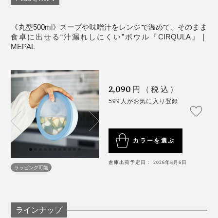
《丸型500ml》スープや味噌汁をレンジで温めて、そのまま
食卓に出せる“汁漏れしにくい”ボウル『CIRQULA』｜
MEPAL
より“収納スペースの節約”を求めるなら、角型。引き出
しや冷蔵庫内で、ピタッとスッキリ収納。バッグにも収
2,090
円（税込）
まりやすく、お弁当箱として使用する場合は、角型が向
599人がお気に入り登録
いています。
どちらも使いやすさ抜群ですが、丸型or角型どちらかに
カラーを選ぶ
統一し、サイズと色違いで揃えると◎。
倉庫出荷予定日： 2026年8月6日
ポリプロピレン製で、BPA（プラスチック製品に使わ
ラッピング可能
れ、人体への影響があると指摘されている物質）は使用
していません。
ラインナップ
作っているのは、プラスティック製品で定評のあるオラ