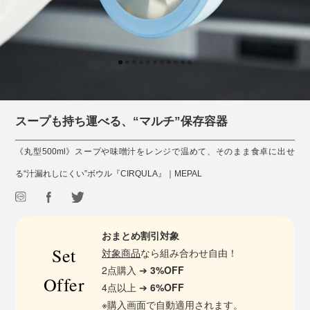
スープも持ち運べる、“マルチ”保存容器
《丸型500ml》スープや味噌汁をレンジで温めて、そのまま食卓に出せ
る“汁漏れしにくい”ボウル『CIRQULA』｜MEPAL
おまとめ割引対象
Set
対象商品
なら組み合わせ自由！
2点購入 ➔
3%OFF
Offer
4点以上 ➔
6%OFF
※購入画面で自動適用されます。