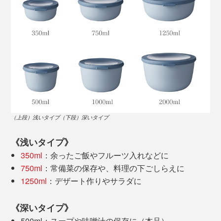
ます。
北欧らしいツヤ消しのニュアンスカラーと、温かみのあ
るフォルムは、食器としても使えるデザイン。
（上段）浅いタイプ（下段）深いタイプ
冷蔵庫・冷凍庫で残り物や作り置きを保存したら、電子
《浅いタイプ》
レンジで温めてそのまま食卓へ。
350ml
：余ったご飯やフルーツ入れなどに
写真は
CIRQULA1000ml
750ml
：常備菜の保存や、料理の下ごしらえに
1250ml
：デザート作りやサラダに
フタにタブがついているので、少ない力で、簡単に開閉
できるのも魅力。力を入れたり、端がきちんとはまった
《深いタイプ》
か確認する必要がありません。フタは透明で中が見える
500ml：スープや味噌汁の保存に（本品）