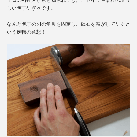
しい包丁研ぎ器です。
なんと包丁の刃の角度を固定し、砥石を転がして研ぐと
いう逆転の発想！