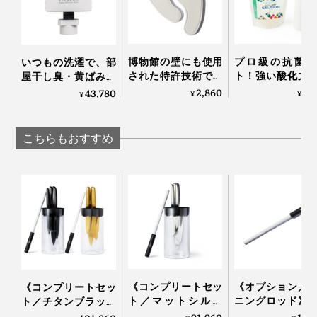
に仕上げてください。
博物館の壁にも使用
プロ級の抗菌コ
いつもの洗濯で、部
された特許技術で、
ト！強い酸化力
屋干し臭・黄ばみ・
吸湿＆脱臭しながら
菌・カビ・匂い
カビ対策できる「洗
2,860
7,
43,780
¥
¥
¥
湿度60％をキープす
解する「マイク
濯機用オゾン水生成
る「シューズケア」
ストスプレー」
器」｜ELEOZON
｜SHOES VITAMIN
CELSION
こちらもおすすめ
写真左は「#3000」と「#6000」を使用した刃先
「#3000」と「#6000」のプレートが汚れたら、砥面同
士を合わせて円を描くように擦り合わせるとキレイにな
《コンプリートセッ
《オプション／
《コンプリートセッ
ります。
ト／マットシルバ
ニングロッド》
ト／チタンブラック
ー》0.3mmの極薄刃
数回滑らせるだ
＆ゴールド》0.3mm