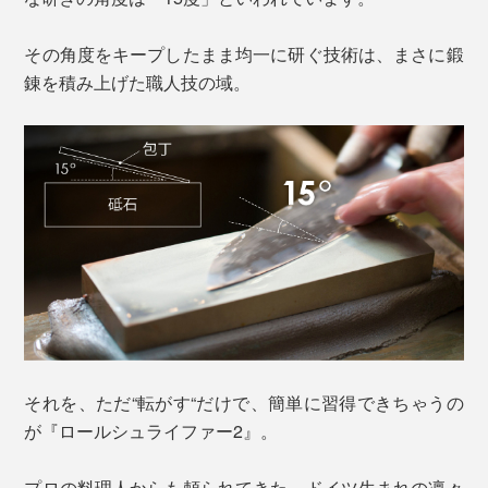
その角度をキープしたまま均一に研ぐ技術は、まさに鍛
錬を積み上げた職人技の域。
それを、ただ“転がす“だけで、簡単に習得できちゃうの
が『ロールシュライファー2』。
プロの料理人からも頼られてきた、ドイツ生まれの凛々