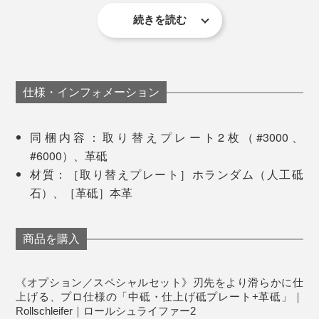
続きを読む
本品は、そんな“研ぎの玄人”向けに、より滑らかに仕上
げられるプロ仕様のスペシャルプレート2枚＆革砥。
仕様・インフォメーション
同梱内容：取り替えプレート2枚（#3000、
#6000）、革砥
材質：［取り替えプレート］ホランダム（人工砥
石）、［革砥］本革
商品を購入
《オプション／スペシャルセット》刃先をより滑らかに仕
プレートは砥面を反時計回りにまわせば簡単に交換がで
上げる、プロ仕様の「中砥・仕上げ砥プレート+革砥」｜
Rollschleifer｜ロールシュライファー2
きます。