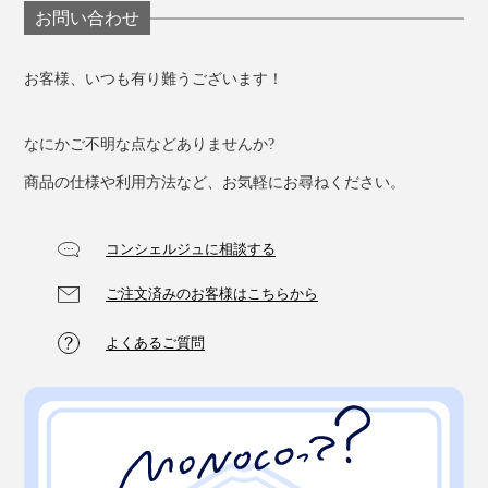
お問い合わせ
お客様、いつも有り難うございます！
なにかご不明な点などありませんか?
商品の仕様や利用方法など、お気軽にお尋ねください。
コンシェルジュに相談する
ダマスカス包丁や鋼包丁など、高品質な包丁をお使いの
方は、ぜひワンランク上の仕上げをどうぞ。
ご注文済みのお客様はこちらから
よくあるご質問
いい包丁であればあるほど、切れ味の滑らかさの違いを
実感するはずです。