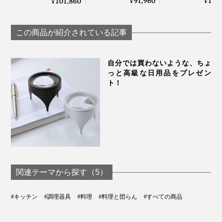
91,960
12,
101,860
¥
¥
¥
でストレスフリーな
切れ味が復活！
の極薄刃でストレス
切れ味「ナイフ4種
ィションナイフ
フリーな切れ味「ナ
＋専用シャープナー
の「シャープナ
イフ4種＋専用シャ
この商品が紹介されている記事
＋ナイフスタンド」
｜hast.
ープナー＋ガラスス
｜hast.
タンド」｜hast.
自分では買わないような、ちょ
っと高級な日用品をプレゼン
ト！
最後に「革砥」の上で刃を数回滑らせ、面を整えながら
バリ取りと磨き上げを。
関連テーマから探す（5）
#キッチン
#調理器具
#料理
#料理と団らん
#すべての商品