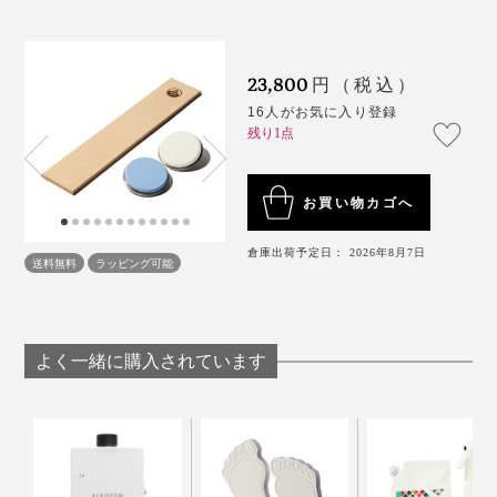
23,800
円（税込）
16人がお気に入り登録
残り1点
お買い物カゴへ
倉庫出荷予定日： 2026年8月7日
送料無料
ラッピング可能
よく一緒に購入されています
『ロールシュライファー2』のデフォルト砥面で研いだ
後、「#3000／中砥」→「#6000／仕上げ砥」の順に、
ご自分の感覚で調整しながら数回スクロールして滑らか