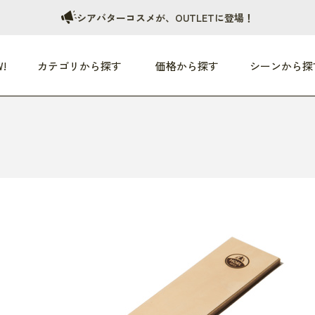
シアバターコスメが、OUTLETに登場！
!
カテゴリから探す
価格から探す
シーンから探
つめた〜い夏、どうぞ！
HEALTHY
家電
HOME
ファッション
- 3,000円
3,000円 - 5,000円
5,000円 - 10,000円
OP10
すべて
すべて
すべて
すべて
す
朝までぐっすり
リビング家電
居心地のいい空間
服
ひ
商品 (新着順)
本気で休む
キッチン家電
家事ルンルン
バッグ
ほ
覧
いつも清潔
美容・健康家電
食いしん坊クラブ
靴・靴下
や
じぶんメンテナンス
オーディオ家電
料理と団らん
レイングッズ
仕
め割引
おうちエクササイズ
ファッション／小物
レット
の他