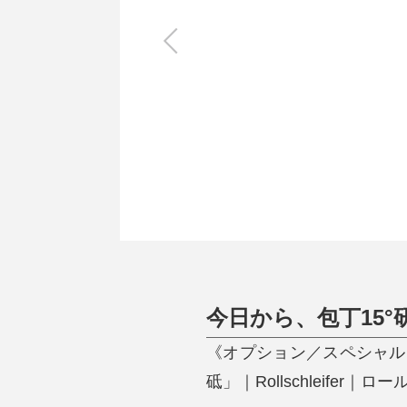
キッチン
すべて
調理家電
調理器具
食器
タオル・ふきん
キッチン雑貨
今日から、包丁15
《オプション／スペシャル
砥」｜Rollschleifer｜