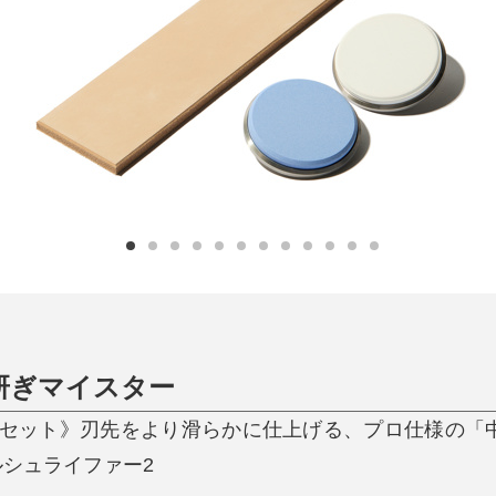
日用品
健康・美容
すべて
すべて
ひんやり今治タオル、生き返る〜
掃除・洗濯
肌・髪ケア
タオル
バスグッズ
スリッパ
ひんやりグッズ
防災用品
あったかグッズ
水筒
健康グッズ
日用品／その他
オーラルケア
°研ぎマイスター
セット》刃先をより滑らかに仕上げる、プロ仕様の「
ロールシュライファー2