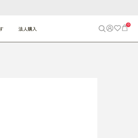
0
す
法人購入
WORK
ビジネス
ENJOY
寝具
10,000円 - 30,000円
30,000円以上
べて
すべて
すべて
すべて
らめきデスク
PC・スマホ関連
お出かけスパイス
敷き寝具
っと一息ふぅ
椅子・クッション
思い出トラベル
掛け寝具
っぱり清潔感
収納
外で過ごすって最高
パジャマ
事へGO
ビジネス／小物
好き・・にどっぷり
枕・小物