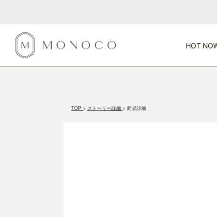
HOT NOW
新商品
CATEGORY
PRICE
SCENE
HOT NOW!
GIFTS
インテリア
1,000円未満
1,000円 
TOP
ストーリー詳細
商品詳細
今週のT
カテゴリから探す
価格から探す
シーンから探す
すべて
すべて
特別な贈りもの
家具
すべての
会話が弾む
収納
特集一
気のきく手土産
照明
毎日使ってね
インテリア雑貨
おまと
ベランダ・庭
アウト
インテリア／そ