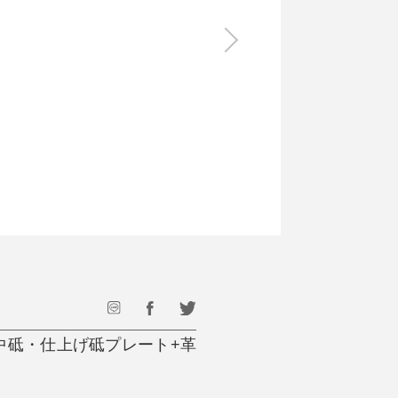
食料品
旅行・遊び
すべて
すべて
最後のひと口までキンキン
ドリンク
旅行
フード
アウトドア
旅行遊び／その他
中砥・仕上げ砥プレート+革