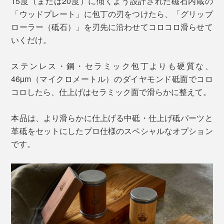
15度（または20度）に傾くよう設計された磁石内蔵の
「ウッドプレート」に包丁の刃をつけたら、「グリップ
ローラー（砥石）」を刃先に沿わせてコロコロ滑らせて
いくだけ。
ステンレス・鋼・セラミック包丁よりも硬質な、
46µm（マイクロメートル）のダイヤモンド砥面でコロ
コロしたら、仕上げはセラミック面で滑らかに整えて。
本品は、より滑らかに仕上げる中砥・仕上げ砥パーツと
革砥をセットにしたプロ仕様のスペシャルなオプション
です。