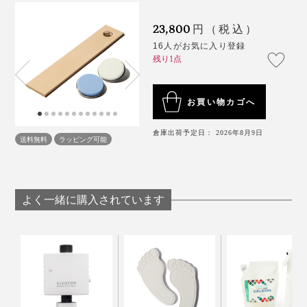
23,800
円（税込）
16人がお気に入り登録
残り1点
お買い物カゴへ
倉庫出荷予定日： 2026年8月9日
送料無料
ラッピング可能
よく一緒に購入されています
『ロールシュライファー2』のデフォルト砥面で研いだ
後、「#3000／中砥」→「#6000／仕上げ砥」の順に、
ご自分の感覚で調整しながら数回スクロールして滑らか
に仕上げてください。