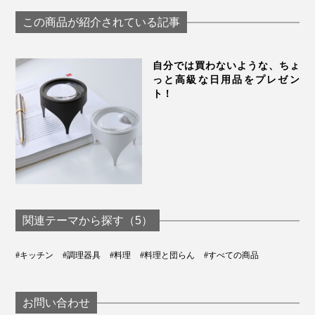
切れ味「ナイフ4種
ィションナイフ
フリーな切れ味「ナ
＋専用シャープナー
の「シャープナ
イフ4種＋専用シャ
この商品が紹介されている記事
＋ナイフスタンド」
｜hast.
ープナー＋ガラスス
｜hast.
タンド」｜hast.
自分では買わないような、ちょ
っと高級な日用品をプレゼン
ト！
最後に「革砥」の上で刃を数回滑らせ、面を整えながら
バリ取りと磨き上げを。
関連テーマから探す（5）
#キッチン
#調理器具
#料理
#料理と団らん
#すべての商品
お問い合わせ