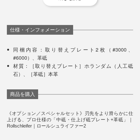
本品は、そんな“研ぎの玄人”向けに、より滑らかに仕上
げられるプロ仕様のスペシャルプレート2枚＆革砥。
仕様・インフォメーション
同梱内容：取り替えプレート2枚（#3000、
#6000）、革砥
材質：［取り替えプレート］ホランダム（人工砥
石）、［革砥］本革
商品を購入
《オプション／スペシャルセット》刃先をより滑らかに仕
プレートは砥面を反時計回りにまわせば簡単に交換がで
上げる、プロ仕様の「中砥・仕上げ砥プレート+革砥」｜
Rollschleifer｜ロールシュライファー2
きます。