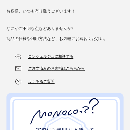
お客様、いつも有り難うございます！
なにかご不明な点などありませんか?
商品の仕様や利用方法など、お気軽にお尋ねください。
コンシェルジュに相談する
ダマスカス包丁や鋼包丁など、高品質な包丁をお使いの
方は、ぜひワンランク上の仕上げをどうぞ。
ご注文済みのお客様はこちらから
よくあるご質問
いい包丁であればあるほど、切れ味の滑らかさの違いを
実感するはずです。