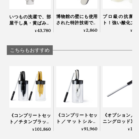
博物館の壁にも使用
プロ級の抗菌コ
いつもの洗濯で、部
された特許技術で、
ト！強い酸化力
屋干し臭・黄ばみ・
吸湿＆脱臭しながら
菌・カビ・匂い
カビ対策できる「洗
2,860
7,
43,780
¥
¥
¥
湿度60％をキープす
解する「マイク
濯機用オゾン水生成
る「シューズケア」
ストスプレー」
器」｜ELEOZON
｜SHOES VITAMIN
CELSION
こちらもおすすめ
写真左は「#3000」と「#6000」を使用した刃先
「#3000」と「#6000」のプレートが汚れたら、砥面同
士を合わせて円を描くように擦り合わせるとキレイにな
《コンプリートセッ
《オプション／
《コンプリートセッ
ります。
ト／マットシルバ
ニングロッド》
ト／チタンブラック
ー》0.3mmの極薄刃
数回滑らせるだ
＆ゴールド》0.3mm
91,960
12,
101,860
¥
¥
¥
でストレスフリーな
切れ味が復活！
の極薄刃でストレス