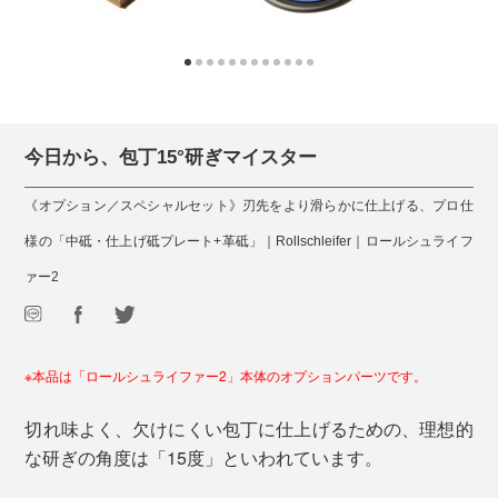
今日から、包丁15°研ぎマイスター
《オプション／スペシャルセット》刃先をより滑らかに仕上げる、プロ仕
様の「中砥・仕上げ砥プレート+革砥」｜Rollschleifer｜ロールシュライフ
ァー2
※本品は「ロールシュライファー2」本体のオプションパーツです。
切れ味よく、欠けにくい包丁に仕上げるための、理想的
な研ぎの角度は「15度」といわれています。