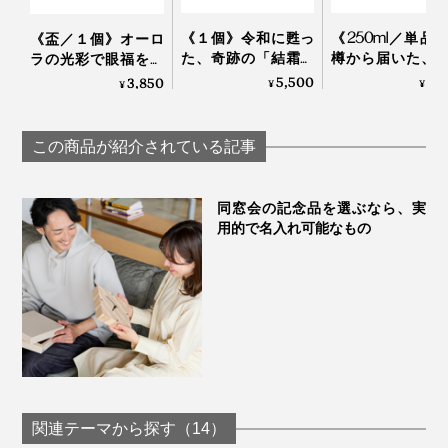
《１個》令和に甦っ
《250ml／単品
《盃／１個》オーロ
た、奇跡の「結霜グ
樽から届いた、
ラの光彩で眼福を、
ラス」｜結霜月華
らず、深く味わ
まろやかな味わいで
5,500
3,
3,850
¥
¥
¥
（けっそうげっか）
めのゴブレット
口福をもたらす、
ラス「fuwari
「純チタン」コーテ
KIKIME
ィンググラス｜
この商品が紹介されている記事
PROGRESS プログレ
ス
同窓会の記念品を選ぶなら、実
写真は「
300ml
」
用的で名入れ可能なもの
毎日使うグラスに、ゲストへのおもてなしに、大切な人
への贈り物に、いつもと違う“一杯”をどうぞ。
関連テーマから探す（14）