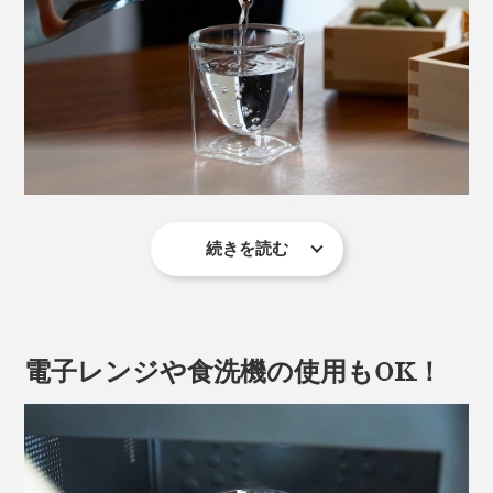
続きを読む
『RayES』のダブルウォールグラスは、スクエア型にラ
ウンド型のグラスを重ね合わせた二層構造。
二層のガラスの間に空洞があることで、液体が浮いてい
電子レンジや食洗機の使用もOK！
るかのように美しく引き立つグラスです。