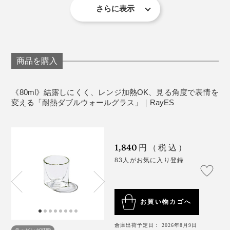
さらに表示
トレスでした。
ダブルウォールグラスは、美しいだけではなく、毎日快
※耐熱温度差は120℃のため、急熱急冷したときの温度差が120℃以内であ
『RayES』のダブルウォールグラスの誕生には、「窓ガ
ればご使用できます。
※電子レンジ・食器洗い乾燥機のご使用の際は、グラスに損傷がないか、電
適に使える機能がたくさん備わっています。
気機器の取扱説明書にて、使用可能なサイズ・温度設定・洗剤などをご確
ラス」が大きなヒントに。ブランドを手がける内田昌宏
毎日使うものだから、こういった些細なところに気を遣
認いただいたうえでご使用下さい。
※ひとつひとつ手作業で製作しているため、形状やサイズ、重量、厚さ等に
氏は、ハウスメーカー勤務時代のある日、結露したグラ
個体差があります。製法上やむを得ず、線やポッチ、円状模様、型跡がみ
わなくていいのが本当にラク。まろやかな飲み口もお気
られ、気泡が混入している場合があります。あらかじめご了承ください。
スで大事な図面を濡らしてしまいました。
商品を購入
※強化ガラスではないため、衝撃に対しては一般的なガラスと同程度です。
に入りです。
グラスを洗う際や、角をぶつける、グラスに氷を勢いよく入れて内側のグ
ラスを割ってしまうなど、ご注意ください。
《80ml》結露しにくく、レンジ加熱OK、見る角度で表情を
※グラス底面の粒状（封止）は、生産上必要なもので不良品ではありませ
変える「耐熱ダブルウォールグラス」｜RayES
ん。
1,840
円（税込）
83人がお気に入り登録
お買い物カゴへ
その時、住宅に使用する複層ガラス（ペアガラス）のよ
倉庫出荷予定日： 2026年8月9日
うに、グラスを二層にすれば結露が防げるのではないか
ラッピング可能