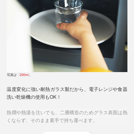
真上から覗けば「丸」。真横・正面から見れば「四
写真は「
200ml
」
角」。シャープな直線となだらかな曲線によって、見る
角度で表情が変わる独自のデザインです。
温度変化に強い耐熱ガラス製だから、電子レンジや食器
洗い乾燥機の使用もOK！
熱燗や熱湯を注いでも、二層構造のためグラス表面は熱
くならず、そのまま素手で持ち運べます。