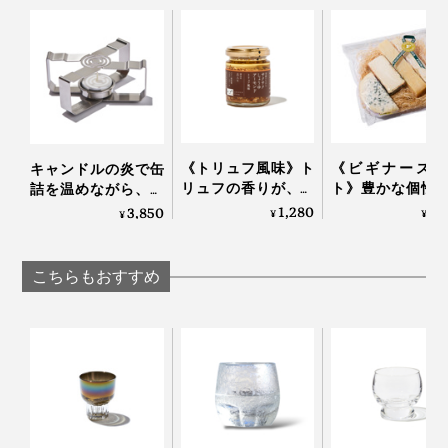
《トリュフ風味》ト
《ビギナーズセ
キャンドルの炎で缶
リュフの香りが、旨
ト》豊かな個性
詰を温めながら、ゆ
飲む快適だけではなく、目でもおいしさを味わえるデザ
みをアップ！サクサ
べやすさが両立
っくり呑める「小さ
1,280
3,
3,850
¥
¥
¥
インは、加賀屋・別邸「松乃碧」（石川）のラウンジを
クのアーモンド粒と
4種のチー
な卓上コンロ」｜
風味豊かなもろみ入
（MONOCO限
CROSS WARMER ク
はじめ、国内高級リゾート、京都老舗旅館、ミシュラン
りしょうゆが、料理
｜Fermier フェル
ロスウォーマー
三ツ星店など、一流のおもてなしの場でも採用されてい
こちらもおすすめ
をグンとおいしくす
ます。
る「食べる調味料」
｜サクサクしょうゆ
アーモンド トリュフ
風味