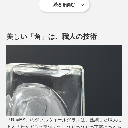
続きを読む
室温や手の温度が伝わりづらく、冷たいお酒もコーヒー
もおいしい温度を長くキープ。
美しい「角」は、職人の技術
側面に４つの角があるから、グラスを持つ手も滑りにく
く、グリップ力がアップ。
『RayES』のダブルウォールグラスは、熟練した職人に
写真のジュウバコマス（枡）は、別売りの「晩酌セット」に付いています。
よる「吹きガラス製法」で、ひとつひとつ丁寧につくら