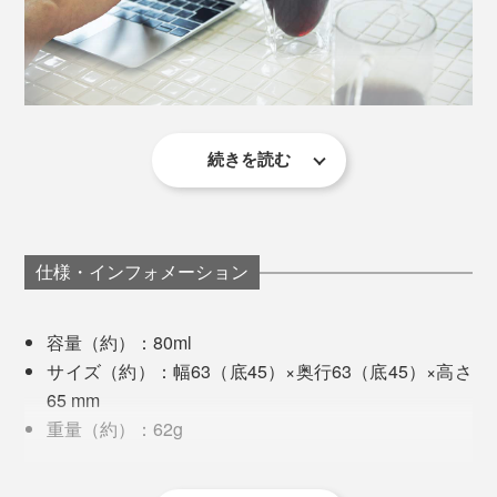
い基準で検査を行ない、ブランドの品質基準を満たした
底面は少し肉厚に、凹凸を付けた4点で支えることで転
もののみに『RayES』の刻印が入ります。
倒しにくい形状です。
その厳しい検査を通過するのは、なんと約45％。それほ
ど難易度の高いデザインなのです。
続きを読む
コーヒーは冷めたら、電子レンジで温めるのですが、レ
ンジから出したてのグラスって普段は熱くて持てないは
ずなのに、まったく熱くない！おまけに、唇をつけても
飲み口が熱くないから、感動的に飲みやすいのです。
仕様・インフォメーション
食事中に飲む冷たい麦茶も、いつもより氷が溶けにく
容量（約）：80ml
く、コースターなしでテーブルを濡らさず快適。
サイズ（約）：幅63（底45）×奥行63（底45）×高さ
65 mm
いつも使っているコースターは珪藻土製のものなのです
重量（約）：62g
が、結露してビショ濡れになったグラスの底面にすぐ貼
外側はスクエア型グラスで安定感があり、内側はラウン
耐熱温度差：120℃（耐熱ガラス）
り付き、グラスを持ち上げる度に途中までくっついてき
ド型グラスで飲みやすさとお手入れのしやすさを。
その他：食洗機可・電子レンジ可
不良となったグラスは、アスファルトなどの建築資材に再利用されています
て、ガシャン！と音を立てて落下するところが毎度のス