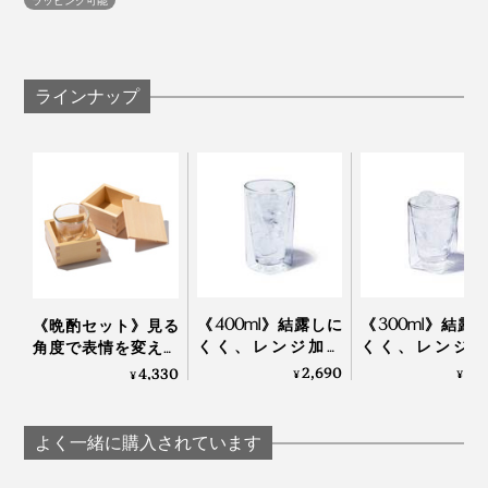
と考え、1年間の試行錯誤を経て生まれたのが、このダ
グラスを持つ時は四角い“角”に指をかけられるから手が
ブルウォールグラスでした。
滑らず、洗う・拭く時は内側がラウンドしているからお
手入れしやすく、「なんてイイトコ取りなカタチなんだ
ラインナップ
二重グラスの構造は他社製品にもありますが、スクエア
ろう」と毎日感心しています。
グラスとラウンドグラスの二層構造は『RayES』だけ。
「升のようなグラスがつくりたかった」（内田氏）とい
う、独自のカタチは意匠登録もされています。
《400ml》結露しに
《300ml》結露
《晩酌セット》見る
くく、レンジ加熱
くく、レンジ加
角度で表情を変える
OK、見る角度で表情
OK、見る角度で
「耐熱ダブルウォー
2,690
2,
4,330
¥
¥
¥
を変える「耐熱ダブ
を変える「耐熱
ルグラス（80ml）」
ルウォールグラス」
ルウォールグラ
とヒノキ香る「蓋付
｜RayES
｜RayES
きジュウバコマス
よく一緒に購入されています
（135ml×2）」｜
RayES