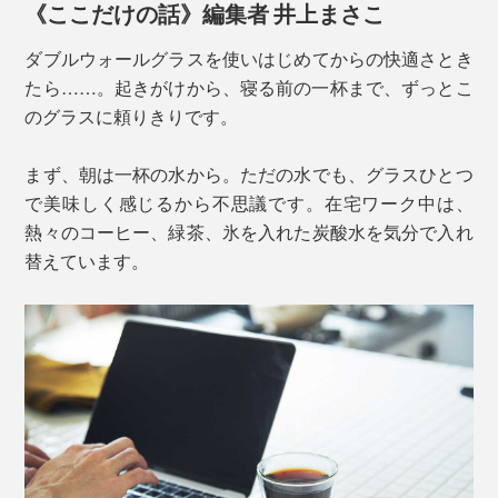
《ここだけの話》編集者 井上まさこ
もちろん、お酒を飲まなくったって、エスプレッソや甘
酒、健康酢などを飲む時のミニグラスとしても最適で
そのため、高度な技術が必要とされ、限られた職人にし
ダブルウォールグラスを使いはじめてからの快適さとき
す。
かつくれないカタチ。
たら……。起きがけから、寝る前の一杯まで、ずっとこ
のグラスに頼りきりです。
まず、朝は一杯の水から。ただの水でも、グラスひとつ
で美味しく感じるから不思議です。在宅ワーク中は、
熱々のコーヒー、緑茶、氷を入れた炭酸水を気分で入れ
替えています。
キャプション：写真左から、「80ml」、「
200ml
」、「
300ml
」、「
400ml
」
写真のジュウバコマス（枡）は、別売りの「晩酌セット」に付いています。
工場での3回にわたる検査に加え、国内でもさらに厳し