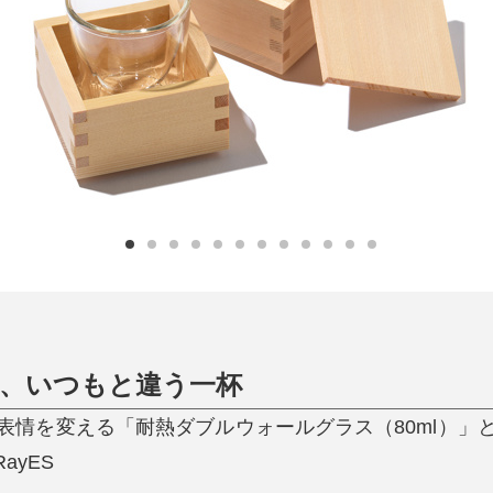
日用品
健康・美容
すべて
すべて
ひんやり今治タオル、生き返る〜
掃除・洗濯
肌・髪ケア
タオル
バスグッズ
スリッパ
ひんやりグッズ
防災用品
あったかグッズ
水筒
健康グッズ
日用品／その他
オーラルケア
、いつもと違う一杯
表情を変える「耐熱ダブルウォールグラス（80ml）」
ayES