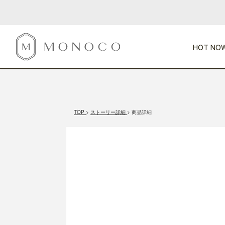
HOT NOW
新商品
CATEGORY
PRICE
SCENE
HOT NOW!
GIFTS
インテリア
1,000円未満
1,000円 
TOP
ストーリー詳細
商品詳細
今週のT
カテゴリから探す
価格から探す
シーンから探す
すべて
すべて
特別な贈りもの
家具
すべての
会話が弾む
収納
特集一
気のきく手土産
照明
毎日使ってね
インテリア雑貨
おまと
ベランダ・庭
アウト
インテリア／そ