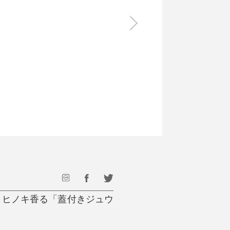
食料品
旅行・遊び
すべて
すべて
最後のひと口までキンキン
ドリンク
旅行
フード
アウトドア
旅行遊び／その他
とヒノキ香る「蓋付きジュウ