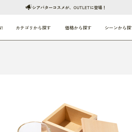
シアバターコスメが、OUTLETに登場！
!
カテゴリから探す
価格から探す
シーンから探
つめた〜い夏、どうぞ！
HEALTHY
家電
HOME
ファッション
- 3,000円
3,000円 - 5,000円
5,000円 - 10,000円
OP10
すべて
すべて
すべて
すべて
す
朝までぐっすり
リビング家電
居心地のいい空間
服
ひ
商品 (新着順)
本気で休む
キッチン家電
家事ルンルン
バッグ
ほ
覧
いつも清潔
美容・健康家電
食いしん坊クラブ
靴・靴下
や
じぶんメンテナンス
オーディオ家電
料理と団らん
レイングッズ
仕
め割引
おうちエクササイズ
ファッション／小物
レット
の他