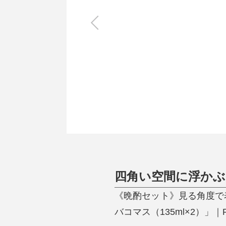
キッチン
すべて
調理家電
調理器具
食器
タオル・ふきん
キッチン雑貨
四角い空間に浮かぶ
《晩酌セット》見る角度で
バコマス（135ml×2）」｜R