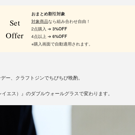
おまとめ割引対象
Set
対象商品
なら組み合わせ自由！
2点購入 ➔
3%OFF
Offer
4点以上 ➔
6%OFF
※購入画面で自動適用されます。
ンデー、クラフトジンでちびちび晩酌。
（レイエス）』のダブルウォールグラスで変わります。