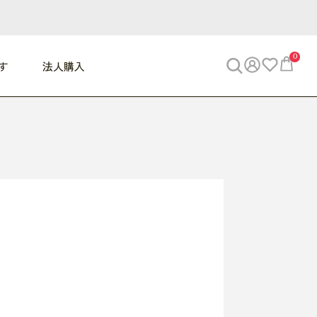
0
す
法人購入
WORK
ビジネス
ENJOY
寝具
10,000円 - 30,000円
30,000円以上
べて
すべて
すべて
すべて
らめきデスク
PC・スマホ関連
お出かけスパイス
敷き寝具
っと一息ふぅ
椅子・クッション
思い出トラベル
掛け寝具
っぱり清潔感
収納
外で過ごすって最高
パジャマ
事へGO
ビジネス／小物
好き・・にどっぷり
枕・小物