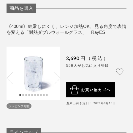
※強化ガラスではないため、衝撃に対しては一般的なガラスと同程度です。
わなくていいのが本当にラク。まろやかな飲み口もお気
ブランドを手がける内田昌宏氏は、ハウスメーカー勤務
グラスを洗う際や、角をぶつける、グラスに氷を勢いよく入れて内側のグ
商品を購入
ラスを割ってしまうなど、ご注意ください。長く使っていただくために
に入りです。
は、手洗いでの洗浄がおすすめです。
時代のある日、結露したグラスで大事な図面を濡らして
※グラス底面の粒状（封止）は、生産上必要なもので不良品ではありませ
ん。
しまいました。
《400ml》結露しにくく、レンジ加熱OK、見る角度で表情
を変える「耐熱ダブルウォールグラス」｜RayES
2,690
円（税込）
556人がお気に入り登録
お買い物カゴへ
倉庫出荷予定日： 2026年8月10日
ラッピング可能
その時、住宅に使用する複層ガラス（ペアガラス）のよ
グラスを持つ時は四角い“角”に指をかけられるから手が
うに、グラスを二層にすれば結露が防げるのではないか
滑らず、洗う・拭く時は内側がラウンドしているからお
と考え、1年の試行錯誤を経て生まれたのがダブルウォ
手入れしやすく、「なんてイイトコ取りなカタチなんだ
ラインナップ