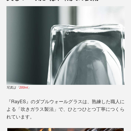
写真は「
200ml
」
安定感があるから、おうちでの晩酌にもおすすめです。
ビールやハイボールをグビグビと飲むならたっぷりサイ
ズの「400ml（本品）」を。
焼酎のお湯割や水割りには「
300ml
」がぴったり。冷酒
写真は「
200ml
」と「
300ml
」
やウィスキーのロックなら「
200ml
」がちょうどいいサ
イズ感です。
ダブルウォールグラスには、美しいだけではなく、毎日
写真は「
200ml
」
快適に使える機能がたくさん備わっています。
熱湯を注いでも、飲み物を電子レンジで温めても、二層
写真は「
200ml
」
構造のためグラス表面は熱くならず、そのまま素手で持
ち運べて快適。
『RayES』のダブルウォールグラスは、熟練した職人に
よる「吹きガラス製法」で、ひとつひとつ丁寧につくら
れています。