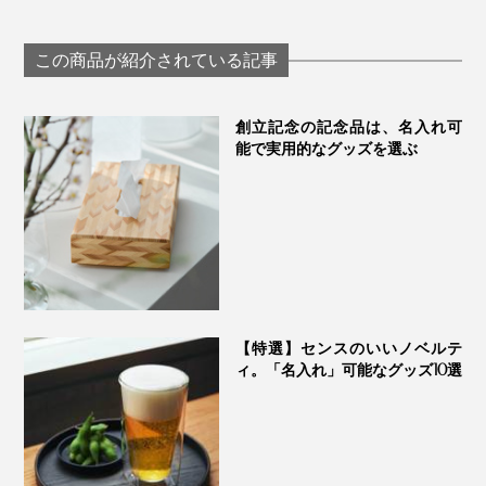
めのゴブレット型グ
な味わいで口福
（けっそうげっか）
ラス「fuwari」｜
たらす、「純チ
KIKIME
ン」コーティン
この商品が紹介されている記事
ラス｜PROGRESS
ログレス
創立記念の記念品は、名入れ可
能で実用的なグッズを選ぶ
写真は「
300ml
」
毎日使うグラスに、ゲストへのおもてなしに、大切な人
への贈り物に、いつもと違う“一杯”をどうぞ。
【特選】センスのいいノベルテ
ィ。「名入れ」可能なグッズ10選