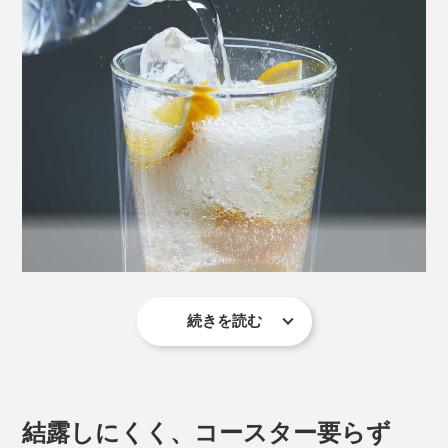
続きを読む
『RayES』のダブルウォールグラスは、スクエア型にラ
ウンド型のグラスを重ね合わせた二層構造。
二重のガラスの間に空洞があることで、液体が浮いてい
結露しにくく、コースター要らず
るかのように美しく引き立つグラスです。