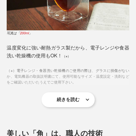
写真は「
200ml
」
外側のガラスが曇りにくいから、中の液体の輪郭がくっ
きりと浮かび上がり、美しさも一層引き立ててくれま
温度変化に強い耐熱ガラス製だから、電子レンジや食器
す。
洗い乾燥機の使用もOK！
（※）
写真は「
200ml
」
（※）電子レンジ・食器洗い乾燥機のご使用の際は、グラスに損傷がない
か、電気機器の取扱説明書にて、使用可能なサイズ・温度設定・洗剤など
外側は長方体で安定感があり、内側は丸みによって飲み
をご確認いただいたうえでご使用下さい。
やすさとお手入れのしやすさを。
続きを読む
美しい「角」は、職人の技術