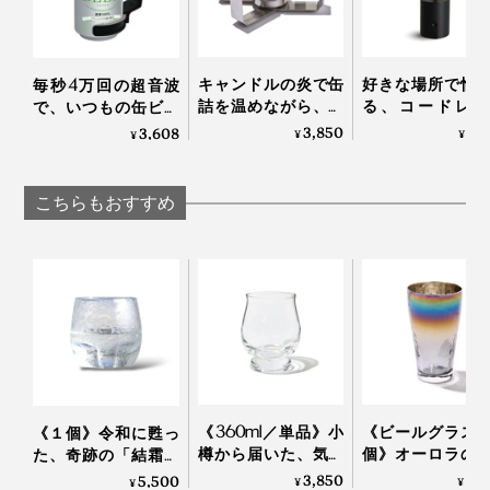
キャンドルの炎で缶
好きな場所で愉
毎秒4万回の超音波
詰を温めながら、ゆ
る、コードレス
で、いつもの缶ビー
写真は「
200ml
」
っくり呑める「小さ
「晩酌ライト」
ルからクリーミーな
3,850
9,
3,608
¥
¥
¥
な卓上コンロ」｜
感動泡｜トロ泡サー
飲む快適だけではなく、目でもおいしさを味わえるデザ
CROSS WARMER ク
バー
インは、加賀屋・別邸「松乃碧」（石川）のラウンジを
ロスウォーマー
こちらもおすすめ
はじめ、国内高級リゾート、京都老舗旅館、ミシュラン
三ツ星店など、一流のおもてなしの場でも採用されてい
ます。
《360ml／単品》小
《ビールグラス
《１個》令和に甦っ
樽から届いた、気取
個》オーロラの
た、奇跡の「結霜グ
らず、深く味わうた
で眼福を、まろ
ラス」｜結霜月華
3,850
8,
5,500
¥
¥
¥