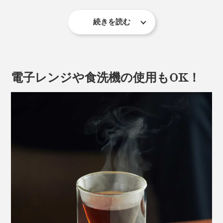
続きを読む
さらに、氷が溶けにくく、結露もしにくいため、コース
ター要らず。グラスに付着した水滴で、テーブルを濡ら
すことがなくなるから、木製テーブルに残しがちな、グ
電子レンジや食洗機の使用もOK！
ラスの“輪ジミ”も心配ありません。
底面は少し肉厚に、凹凸を付けた4点で支えることで転
倒しにくい形状です。