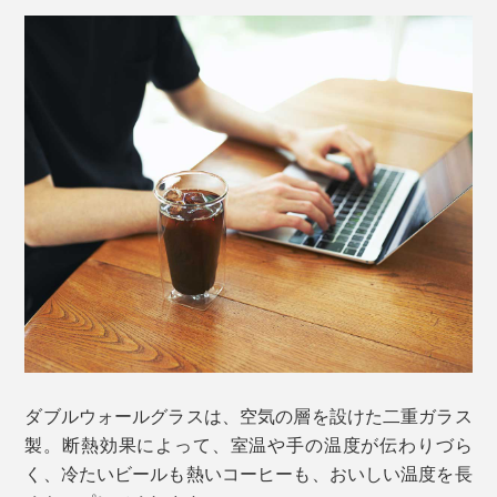
ダブルウォールグラスは、空気の層を設けた二重ガラス
真上から覗けば「丸」。真横・正面から見れば「四
製。断熱効果によって、室温や手の温度が伝わりづら
角」。シャープな直線となだらかな曲線によって、見る
く、冷たいビールも熱いコーヒーも、おいしい温度を長
角度で表情が変わる独自のデザインです。