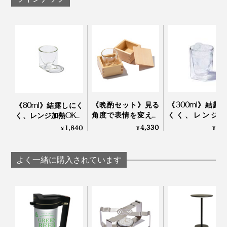
ールグラスでした。
ろう」と毎日感心しています。
二重グラスの構造は他社製品にもありますが、スクエア
グラスとラウンドグラスの二層構造は『RayES』だけ。
「升のようなグラスがつくりたかった」（内田氏）とい
う、独自のカタチは意匠登録もされています。
《晩酌セット》見る
《300ml》結露
《80ml》結露しにく
角度で表情を変える
くく、レンジ加
く、レンジ加熱OK、
「耐熱ダブルウォー
OK、見る角度で
見る角度で表情を変
4,330
2,
1,840
¥
¥
¥
ルグラス（80ml）」
を変える「耐熱
える「耐熱ダブルウ
とヒノキ香る「蓋付
ルウォールグラ
ォールグラス」｜
きジュウバコマス
｜RayES
RayES
よく一緒に購入されています
（135ml×2）」｜
RayES