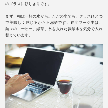
のグラスに頼りきりです。
まず、朝は一杯の水から。ただの水でも、グラスひとつ
で美味しく感じるから不思議です。在宅ワーク中は、
熱々のコーヒー、緑茶、氷を入れた炭酸水を気分で入れ
替えています。
写真は「
200ml
」。適度な厚みのある丸い飲み口で、口当たりがまろやか。
写真左から「400ml（本品）」「
300ml
」「
200ml
」
工場での3回にわたる検査に加え、国内でもさらに厳し
い基準で検査を行ない、ブランドの品質基準を満たした
ものにのみ『RayES』の刻印が入ります。
その厳しい検査を通過するのは、なんと約45％。それほ