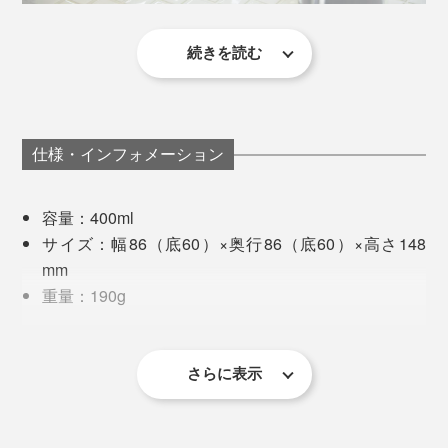
ど難易度の高いデザインなのです。
続きを読む
コーヒーは冷めたら、電子レンジで温めるのですが、レ
ンジから出したてのグラスって普段は熱くて持てないは
ずなのに、まったく熱くない！おまけに、唇をつけても
飲み口が熱くないから、感動的に飲みやすいのです。
仕様・インフォメーション
食事中に飲む冷たい麦茶も、いつもより氷が溶けにく
容量：400ml
く、コースターなしでテーブルを濡らさず快適。
サイズ：幅86（底60）×奥行86（底60）×高さ148
mm
いつも使っているコースターは珪藻土製のものなのです
重量：190g
が、結露してビショ濡れになったグラスの底面にすぐ貼
耐熱温度差：120℃（耐熱ガラス）
り付き、グラスを持ち上げる度に途中までくっついてき
不良となったグラスは、アスファルトなどの建築資材に再利用されています
て、ガシャン！と音を立てて落下するところが毎度のス
※耐熱温度差は120℃のため、急熱急冷したときの温度差が120℃以内であ
ればご使用できます。
さらに表示
トレスでした。
※電子レンジ・食器洗い乾燥機のご使用の際は、グラスに損傷がないか、電
『RayES』のダブルウォールグラスの誕生には、「窓ガ
気機器の取扱説明書にて、使用可能なサイズ・温度設定・洗剤などをご確
認いただいたうえでご使用下さい。
ラス」が大きなヒントに。
※ひとつひとつ手作業で製作しているため、形状やサイズ、重量、厚さ等に
個体差があります。製法上やむを得ず、線やポッチ、円状模様、型跡がみ
毎日使うものだから、こういった些細なところに気を遣
られ、気泡が混入している場合があります。あらかじめご了承ください。