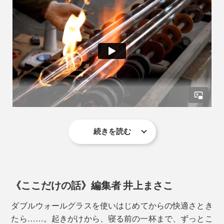
写真は「
200ml
」
唇が当たるフチは熱が伝わりにくいから、熱々のコーヒ
続きを読む
※動画は別デザインのダブルウォールグラスの製作風景
ーを入れても口当たりがやさしく、安心して飲めます。
じつは、ガラスでスクエア形状をつくることはとても難
しく、型に入れて吹きながら成型するのですが、4角均
《ここだけの話》編集者 井上まさこ
等に吹かないとキレイな形にならず、底面の凹凸も平滑
にならないのです。そのため、高度な技術が必要とさ
ダブルウォールグラスを使いはじめてからの快適さとき
れ、限られた職人しかつくれないカタチ。
たら……。起きがけから、寝る前の一杯まで、ずっとこ