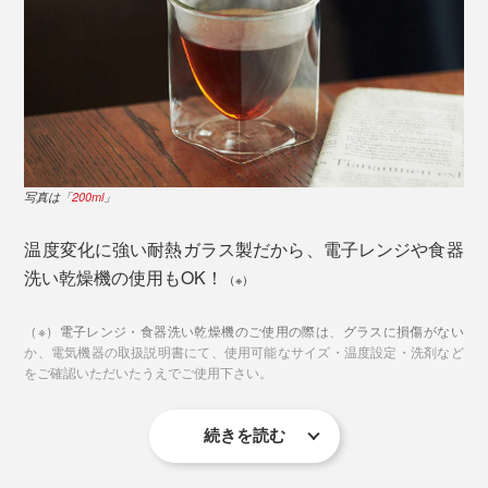
写真は「
200ml
」
外側のガラスが曇りにくいから、中の液体の輪郭がくっ
温度変化に強い耐熱ガラス製だから、電子レンジや食器
きりと浮かび上がり、美しさも一層引き立ててくれま
洗い乾燥機の使用もOK！
（※）
写真は「
200ml
」
す。
（※）電子レンジ・食器洗い乾燥機のご使用の際は、グラスに損傷がない
外側は長方体で安定感があり、内側は丸みによって飲み
か、電気機器の取扱説明書にて、使用可能なサイズ・温度設定・洗剤など
をご確認いただいたうえでご使用下さい。
やすさとお手入れのしやすさを。
続きを読む