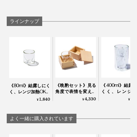
グラスを持つ時は四角い“角”に指をかけられるから手が
滑らず、洗う・拭く時は内側がラウンドしているからお
その時、住宅に使用する複層ガラス（ペアガラス）のよ
手入れしやすく、「なんてイイトコ取りなカタチなんだ
うに、グラスを二層にすれば結露が防げるのではないか
ラインナップ
ろう」と毎日感心しています。
と考え、1年の試行錯誤を経て生まれたのがダブルウォ
ールグラスでした。
二重グラスの構造は他社製品にもありますが、スクエア
グラスとラウンドグラスの二層構造は『RayES』だけ。
「升のようなグラスがつくりたかった」（内田氏）とい
う、独自のカタチは意匠登録もされています。
《晩酌セット》見る
《400ml》結露
《80ml》結露しにく
角度で表情を変える
くく、レンジ加
く、レンジ加熱OK、
「耐熱ダブルウォー
OK、見る角度で
見る角度で表情を変
4,330
2,
1,840
¥
¥
¥
ルグラス（80ml）」
を変える「耐熱
える「耐熱ダブルウ
とヒノキ香る「蓋付
ルウォールグラ
ォールグラス」｜
きジュウバコマス
｜RayES
RayES
よく一緒に購入されています
（135ml×2）」｜
RayES