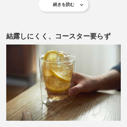
続きを読む
『RayES』のダブルウォールグラスは、スクエア型にラ
ウンド型のグラスを重ね合わせた二層構造。
二重のガラスの間に空洞があることで、液体が浮いてい
結露しにくく、コースター要らず
るかのように美しく引き立つグラスです。