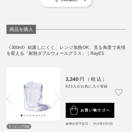
トレスでした。
不良となったグラスは、アスファルトなどの建築資材に再利用されています
※電子レンジ・食器洗い乾燥機のご使用の際は、グラスに損傷がないか、電
気機器の取扱説明書にて、使用可能なサイズ・温度設定・洗剤などをご確
認いただいたうえでご使用下さい。
※ひとつひとつ手作業で製作しているため、形状やサイズ、重量、厚さ等に
『RayES』のダブルウォールグラスの誕生には、「窓ガ
個体差があります。製法上やむを得ず、線やポッチ、円状模様、型跡がみ
毎日使うものだから、こういった些細なところに気を遣
られ、気泡が混入している場合があります。あらかじめご了承ください。
ラス」が大きなヒントに。
※強化ガラスではないため、衝撃に対しては一般的なガラスと同程度です。
わなくていいのが本当にラク。まろやかな飲み口もお気
グラスを洗う際や、角をぶつける、グラスに氷を勢いよく入れて内側のグ
商品を購入
ラスを割ってしまうなど、ご注意ください。長く使っていただくために
に入りです。
は、手洗いでの洗浄がおすすめです。
ブランドを手がける内田昌宏氏は、ハウスメーカー勤務
※グラス底面の粒状（封止）は、生産上必要なもので不良品ではありませ
ん。
時代のある日、結露したグラスで大事な図面を濡らして
《300ml》結露しにくく、レンジ加熱OK、見る角度で表情
しまいました。
を変える「耐熱ダブルウォールグラス」｜RayES
2,240
円（税込）
823人がお気に入り登録
お買い物カゴへ
倉庫出荷予定日： 2026年8月9日
ラッピング可能