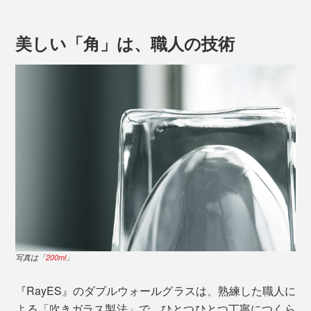
美しい「角」は、職人の技術
写真は「
200ml
」
安定感があるから、おうちでの晩酌にもおすすめです。
ビールやハイボール、焼酎のお湯割を飲むなら
「300ml」（本品）を。冷酒やウィスキーのロックを飲
むなら「
200ml
」がちょうどいいサイズ感です。
ダブルウォールグラスには、美しいだけではなく、毎日
快適に使える機能がたくさん備わっています。
写真は「
200ml
」
熱湯を注いでも、飲み物を電子レンジで温めても、二層
写真は「
200ml
」
構造のためグラス表面は熱くならず、そのまま素手で持
ち運べて快適。
『RayES』のダブルウォールグラスは、熟練した職人に
よる「吹きガラス製法」で、ひとつひとつ丁寧につくら