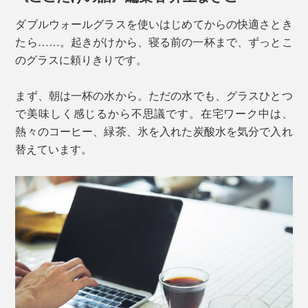
にならないのです。そのため、高度な技術が必要とさ
ダブルウォールグラスを使いはじめてからの快適さとき
れ、限られた職人しかつくれないカタチ。
たら……。起きがけから、寝る前の一杯まで、ずっとこ
のグラスに頼りきりです。
まず、朝は一杯の水から。ただの水でも、グラスひとつ
で美味しく感じるから不思議です。在宅ワーク中は、
熱々のコーヒー、緑茶、氷を入れた炭酸水を気分で入れ
替えています。
写真は「
200ml
」。適度な厚みのある丸い飲み口で、口当たりがまろやか。