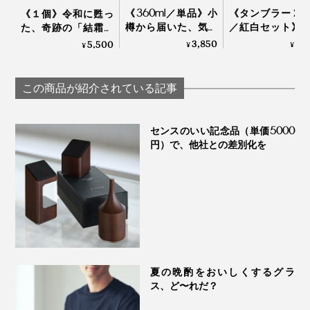
《360ml／単品》小
《タンブラー 240
《１個》令和に甦っ
樽から届いた、気取
／紅白セット》
た、奇跡の「結霜グ
らず、深く味わうた
ルやハイボール
ラス」｜結霜月華
3,850
6,
5,500
¥
¥
¥
めのゴブレット型グ
持ち上げると「
（けっそうげっか）
ラス「fuwari」｜
の水滴」が残る
KIKIME
ス（桐箱付き）
この商品が紹介されている記事
Sakurasaku
センスのいい記念品（単価5000
円）で、他社との差別化を
毎日使うグラスに、ゲストへのおもてなしに、大切な人
への贈り物に、いつもと違う“一杯”をどうぞ。
夏の晩酌をおいしくするグラ
ス、ど〜れだ？