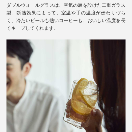
ダブルウォールグラスは、空気の層を設けた二重ガラス
真上から覗けば「丸」。真横・正面から見れば「四
製。断熱効果によって、室温や手の温度が伝わりづら
角」。シャープな直線となだらかな曲線によって、見る
く、冷たいビールも熱いコーヒーも、おいしい温度を長
角度で表情が変わる独自のデザインです。
くキープしてくれます。
側面に４つの角があるから、グラスを持つ手も滑りにく