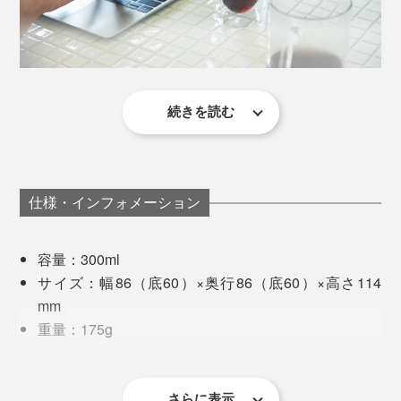
工場での3回にわたる検査に加え、国内でもさらに厳し
い基準で検査を行ない、ブランドの品質基準を満たした
ものにのみ『RayES』の刻印が入ります。
その厳しい検査を通過するのは、なんと約45％。それほ
続きを読む
ど難易度の高いデザインなのです。
コーヒーは冷めたら、電子レンジで温めるのですが、レ
ンジから出したてのグラスって普段は熱くて持てないは
ずなのに、まったく熱くない！おまけに、唇をつけても
飲み口が熱くないから、感動的に飲みやすいのです。
仕様・インフォメーション
食事中に飲む冷たい麦茶も、いつもより氷が溶けにく
容量：300ml
く、コースターなしでテーブルを濡らさず快適。
サイズ：幅86（底60）×奥行86（底60）×高さ114
mm
いつも使っているコースターは珪藻土製のものなのです
重量：175g
が、結露してビショ濡れになったグラスの底面にすぐ貼
耐熱温度差：120℃（耐熱ガラス）
り付き、グラスを持ち上げる度に途中までくっついてき
て、ガシャン！と音を立てて落下するところが毎度のス
※耐熱温度差は120℃のため、急熱急冷したときの温度差が120℃以内であ
ればご使用できます。
さらに表示