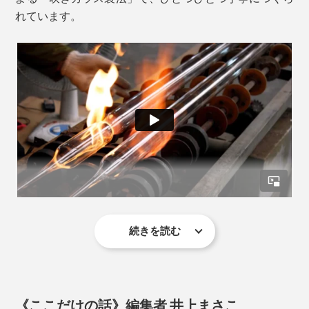
れています。
写真は「
200ml
」
唇が当たるフチは熱が伝わりにくいから、熱々のコーヒ
続きを読む
※動画は別デザインのダブルウォールグラスの製作風景
ーを入れても口当たりがやさしく、安心して飲めます。
じつは、ガラスでスクエア形状をつくることはとても難
しく、型に入れて吹きながら成型するのですが、4角均
《ここだけの話》編集者 井上まさこ
等に吹かないとキレイな形にならず、底面の凹凸も平滑