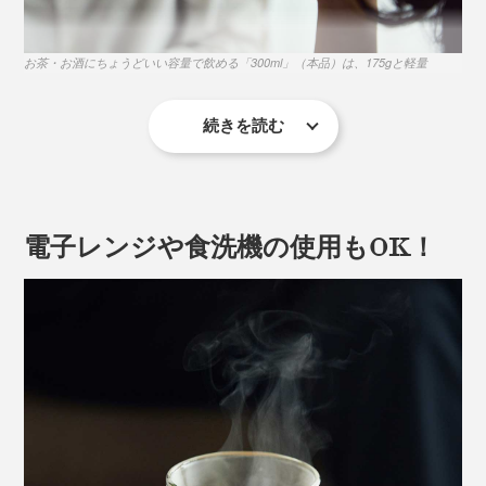
く、グリップ力がアップ。
お茶・お酒にちょうどいい容量で飲める「300ml」（本品）は、175gと軽量
続きを読む
さらに、氷が溶けにくく、結露もしにくいため、コース
ター要らず。グラスに付着した水滴で、テーブルを濡ら
すことがなくなるから、木製テーブルに残しがちな、グ
電子レンジや食洗機の使用もOK！
ラスの“輪ジミ”も心配ありません。
黄金比（1：1.618）を取り入れた、調和の取れたデザイン
底面は少し肉厚に、凹凸を付けた4点で支えることで転
倒しにくい形状です。