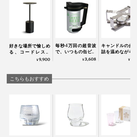
毎秒4万回の超音波
キャンドルの炎
好きな場所で愉しめ
で、いつもの缶ビー
詰を温めながら
る、コードレスの
ルからクリーミーな
っくり呑める「
「晩酌ライト」
3,608
3,
9,900
¥
¥
¥
写真は「
200ml
」
感動泡｜トロ泡サー
な卓上コンロ」
バー
CROSS WARMER
ロスウォーマー
飲む快適だけではなく、目でもおいしさを味わえるデザ
こちらもおすすめ
インは、加賀屋・別邸「松乃碧」（石川）のラウンジを
はじめ、国内高級リゾート、京都老舗旅館、ミシュラン
三ツ星店など、一流のおもてなしの場でも採用されてい
ます。