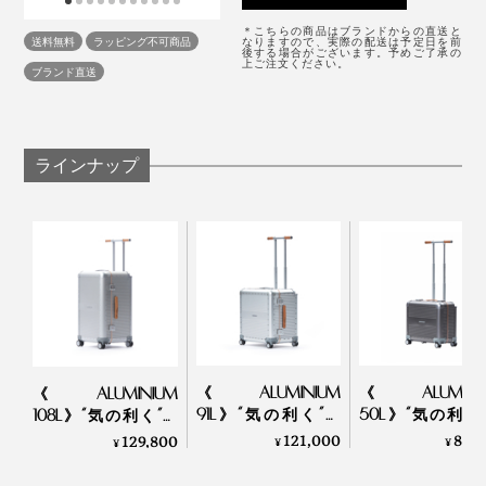
《シリーズ・サイズごとの比較》
商品化されるのは、さまざまなテストを重ねた上で、合
＊こちらの商品はブランドからの直送と
〈R TRUNK ALUMINIUM〉
送料無料
ラッピング不可商品
なりますので、実際の配送は予定日を前
格したもののみ。
後する場合がございます。予めご了承の
上ご注文ください。
ブランド直送
①ランダム回転テスト
突起のある巨大なドラム式洗濯機のような機械の中で転
ラインナップ
がし、連続する衝撃に耐えられるかを100回転テスト。
〈R TRUNK〉
《ALUMINIUM
《ALUMINI
《ALUMINIUM
91L》“気の利く”設
50L》“気の利く
108L》“気の利く”設
計、手を添えるだけ
計、手を添える
計、手を添えるだけ
121,000
85,
129,800
¥
¥
¥
で滑らかに走行する
で滑らかに走行
で滑らかに走行する
スーツケース「R
スーツケース「
スーツケース「R