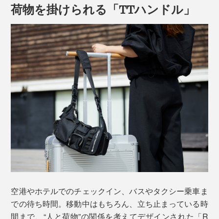
荷物を掛けられる「TTハンドル」
「電源」ボタン→「UNIT」ボタンを押下し、黒のハン
ドルを持ち上げると重量が表示されます。
海外旅行で気になるのが、スーツケースの重量オーバー
問題ですが、これさえあれば、専用の計測機は必要な
し。どこでもすぐに確認できるから、空港で慌てること
もありません。
空港やホテルでのチェックイン、バスやタクシー乗車ま
※「R TRUNK FRAME 37Lサイズ」「R TRUNK ALUMINIUM 50Lサイズ」には、
での待ち時間。移動中はもちろん、立ち止まっている時
スケール機能は付いていません。
※実際の重量との誤差はあります。
間まで、“人と荷物”の関係を考えてデザインされた「R