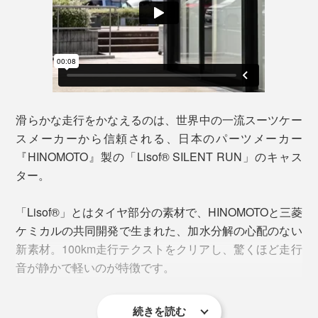
滑らかな走行をかなえるのは、世界中の一流スーツケー
スメーカーから信頼される、日本のパーツメーカー
『HINOMOTO』製の「Lisof® SILENT RUN」のキャス
ター。
チェックインカウンターでの手続き、立ち止まってチケ
ットや地図を確認、搭乗までの待ち時間。ジャケットや
「Lisof®」とはタイヤ部分の素材で、HINOMOTOと三菱
手荷物をちょい置きしたい時は、ハンドルが「ハンガー
ケミカルの共同開発で生まれた、加水分解の心配のない
ラック」に早変わり！
新素材。100km走行テクストをクリアし、驚くほど走行
音が静かで軽いのが特徴です。
土産物のショッパーや傘、バックパック、機内で羽織る
上着も手放しできるから、驚くほど身軽に。
続きを読む