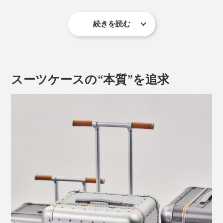
さらに、急な動き出しを防ぐストッパー付き。乗り物内
続きを読む
※生産時期により、内側の仕様は異なる場合があります
などでの不用意な動き出しを制限することができます。
遠くからでも認識しやすく、空港のバゲージクレームで
開くと、左右に180度フルーオープン。深さは左右均等
自分のスーツケースを見つけるのも、楽しみになりま
ではなく、床に置くと片側が浮くようになっています。
す。
スーツケースの“本質”を追求
内側は、中仕切りを上下のベルトで留める仕様。
旅先で頻繁に出し入れするパスポートやチケット、地
図、モバイルバッテリー等を収納できる「隠しポケッ
ト」も便利。ハンドル収納スペースの隙間を有効活用し
て、旅中の“行動動線”からデザインされているのはさす
がです。