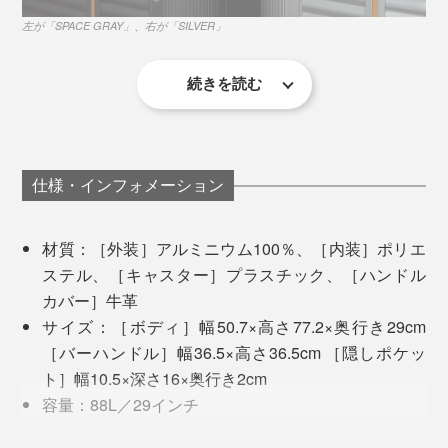
左が「SPACE GRAY」、右が「SILVER」
続きを読む
アルミニウムでもギラギラし過ぎず、角にやや丸みを持
たせていて、スタイリッシュさと柔らかさのバランスが
R TRUNKは、2019年に世界的権威のある「IFデザイン賞」を受賞。
絶妙だと思います。
仕様・インフォメーション
どれだけ斬新な機能があっても、頑丈でなければいいス
特に「SPACE GRAY」。アルミニウムでこの色合いは
ーツケースとはいえませんが、『R TRUNK FRAME』
材質：［外装］アルミニウム100％、［内装］ポリエ
知る限り他にはない。渋さがあって重過ぎない感じにグ
なら、耐久性も耐衝撃性も申し分なし。
ステル、［キャスター］プラスチック、［ハンドル
ッとくる。これで空港を闊歩した〜い！
カバー］牛革
ボディの素材は、ボディ、フレームともに6000系アル
サイズ：［ボディ］幅50.7×高さ77.2×奥行き29cm
ミニウム100％。国際標準にあわせた非熱処理合金の中
［バーハンドル］幅36.5×高さ36.5cm ［隠しポケッ
で最も強度が高く、飛行機や船舶、自動車のホイールな
ト］幅10.5×深さ16×奥行き2cm
どにも使用される素材です。
容量：88L／29インチ
重量：6.6kg