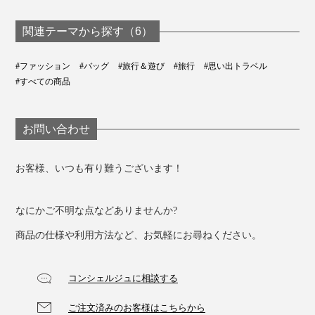
関連テーマから探す（6）
#ファッション
#バッグ
#旅行＆遊び
#旅行
#思い出トラベル
#すべての商品
お問い合わせ
⑤走行テスト
7kg重量の荷物を入れて、20kmの走行テスト
お客様、いつも有り難うございます！
なにかご不明な点などありませんか?
商品の仕様や利用方法など、お気軽にお尋ねください。
コンシェルジュに相談する
ご注文済みのお客様はこちらから