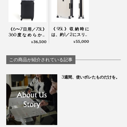
下。
ます。
無理に力を入れて荷物を収納すると、フレームが変
形したり、ロックが故障する可能性があります。
本製品は完全防水ではないため、雨天時には必ず防
《95L》収納時に
《6〜7日用／73L》
水カバーを使用してください。
は、約1／2にスリム
360度なめらか走
化できる、オランダ
行、旅フリークがつ
55,000
36,500
航空会社の手荷物処理および運送中の傷や摩耗、押
¥
¥
発のスーツケース
くる内装と共生地の
印などが発生する場合があり、航空会社の取扱い不
「foldaway」｜senz°
ボストン付き「スー
注意や第三者の過失、外部からの衝撃、取り扱い不
ツケース」| Aww
この商品が紹介されている記事
注意による損傷での返品は承ることができません。
貨物サイズと重量の超過費用は航空会社によって異
3週間、使いボレたものだけを。
なる場合がございます。
④耐冷温度テスト
荷物を入れた状態で、-12℃の低温環境でテスト。