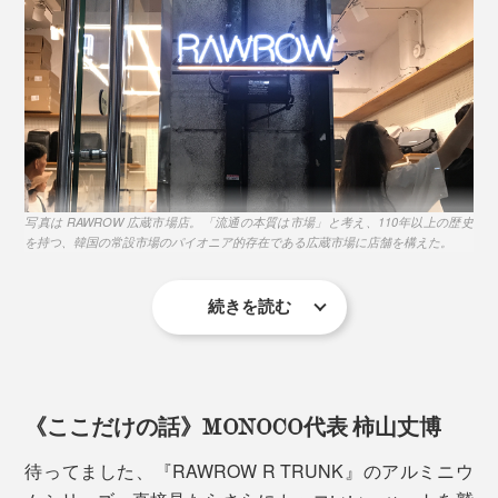
「TSAロック」とは、アメリカ運輸保安局によって認
可・容認されたロック方式。
写真は RAWROW 広蔵市場店。「流通の本質は市場」と考え、110年以上の歴史
を持つ、韓国の常設市場のパイオニア的存在である広蔵市場に店舗を構えた。
アメリカ合衆国をはじめ、世界各国60以上の空港で、ス
続きを読む
ーツケースに施錠しないことが求められており、鍵をか
けている場合は壊して検査することが認められていま
代表のWee氏は、スーツケース使用時の体験談をチーム
す。
一人ひとりから集め、旅のタイムラインを作成。「家→
空港→旅先」すべての旅路に必要な機能や問題点を記録
《ここだけの話》MONOCO代表 柿山丈博
「TSAロック」は空港職員が鍵を開けることができる仕
しながら、「R TRUNK FRAME」をデザインしまし
組みになっているため、鍵を壊されることなく、検査が
た。
待ってました、『RAWROW R TRUNK』のアルミニウ
可能になります。