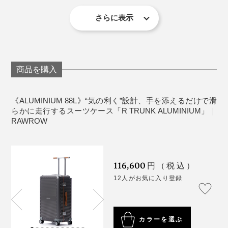
鍵：TSAロック（ダイヤル式のため、差し込み鍵は
付属していません）
さらに表示
生産国：中国
※生産時期により、内側の仕様は異なる場合があります
商品を購入
《スケールハンドルについて》
測定可能重量：3kg〜40kg
《ALUMINIUM 88L》“気の利く”設計、手を添えるだけで滑
誤差の範囲：15kg未満／±0.5kg、15kg以上／±3％〜
『RAWROW』のスーツケースはすでに2個持っている
らかに走行するスーツケース「R TRUNK ALUMINIUM」｜
4％
ので、これ以上必要はないんですが、うっかり買ってし
RAWROW
アルカリ電池使用
まいそう。あぶないあぶない（笑）
シェルとシェルをつなぐ部分のリベットにはステンレス
《TSAロックについて》
素材を使用し、接合部の耐久性をアップ。
116,600
「TSAロック」とは、アメリカ運輸保安局によって認
円（税込）
可・容認されたロック方式。アメリカ合衆国をはじめ、
12人がお気に入り登録
世界各国60以上の空港では、施錠しないことを求められ
アルミニウムは表面が凹みやすい特性がありますが、旅
ていますが、「TSAロック」は空港職員が鍵を開けるこ
とができる仕組みになっているため、鍵を壊されること
慣れた感じがむしろスタイリッシュ。経年変化の味わい
なく、検査が可能。
のひとつとして楽しんでください。
カラーを選ぶ