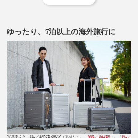
ゆったり、7泊以上の海外旅行に
安定性の高い幅広設計で、重い荷物をかけても倒れにく
く、海外でのトイレ使用時など、荷物を置く場所がない
1個のキャスターにタイヤを2輪付けた「双輪キャスタ
ときにも頼れます。
ー」だから、360°クルクルと回転し、力をいれなくても
軽やかに並走。
購入時のハンドルは牛革製ですが、オプションの「
シリ
コングリップ
」でカスタマイズすれば、自分好みの配色
手首への負担もほとんどなく、立てたままの並走も、斜
にすることも可能。
めに引いて転がすのも、グラつきにくく、安定感も抜群
写真左より「88L／SPACE GRAY（本品）」、「
108L／SILVER
」、「
91L／