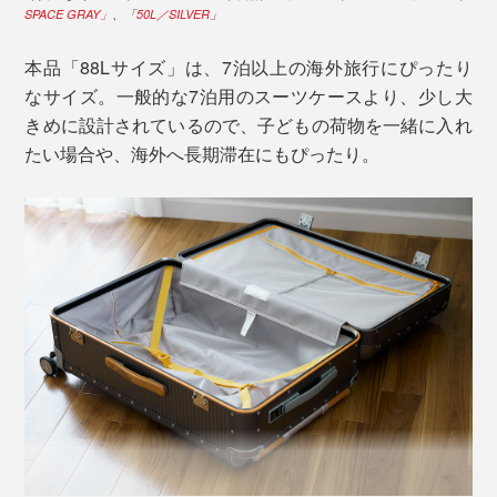
です。
SPACE GRAY」
、「
50L／SILVER
」
本品「88Lサイズ」は、7泊以上の海外旅行にぴったり
なサイズ。一般的な7泊用のスーツケースより、少し大
きめに設計されているので、子どもの荷物を一緒に入れ
たい場合や、海外へ長期滞在にもぴったり。
長期間タイヤの回転をなめらかに保つのが、GPB機構。
少しずつ自動で車軸にグリス（潤滑油）が注入されてい
く特許技術により、摩擦を軽減しています。