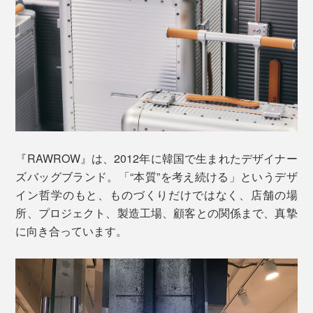
ポケットの深さは16cm
『RAWROW』は、2012年に韓国で生まれたデザイナー
ロックは、ダイヤル式の「TSAロック」を装備。開閉が
ズバッグブランド。「“本質”を考え続ける」というデザ
スムーズでスマート。差し込み用の鍵は付属していませ
イン哲学のもと、ものづくりだけではなく、店舗の場
ん。
所、プロジェクト、製造工場、顧客との関係まで、真摯
に向き合っています。