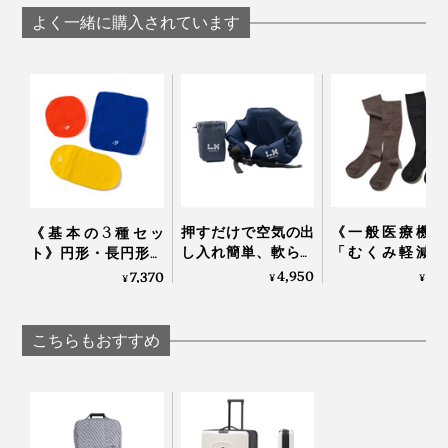
TRUNK
TRUNK
TRUNK
よく一緒に購入されています
②落下テスト
ALUMINIUM」｜
ALUMINIUM
ALUMINIUM」｜
RAWROW
RAWROW
RAWROW
「角」「キャスター」「ハンドル」「正面」「背面」の
耐衝撃性をテスト。5箇所それぞれを下にして、90cmの
高さから落下。
＜使用時のご注意＞
押すだけで空気の出
《一般医療機器
《基本の3種セッ
し入れ簡単、軟らか
「むくみ軽減・
ト》円形・長円形・
表面の汚れは柔らかい布と中性洗剤を使用して拭き
さ自在な「腰エアク
適・おしゃれ」
長方形各１個でいろ
4,950
3,
7,370
¥
¥
¥
取ってください。
ッション」
子揃った「コッ
いろ包める「パッキ
紫外線を避け、湿度と温度が低く、風通しの良い場
リブ着圧ソック
ングニット」｜_go
｜MAEÉ
アンドゴー
所に保管してください。
こちらもおすすめ
使用後は半日程度、風通しの良い場所で湿気を取り
除いて保管してください。
③急衝テスト
階段やアスファルトなど、表面が安定しない場所で
引き出したバーハンドルを掴んでぶら下げ、2000回落
無理に使用すると、ホイールが損傷する恐れがあり