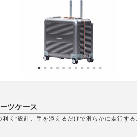
日用品
健康・美容
すべて
すべて
ひんやり今治タオル、生き返る〜
掃除・洗濯
肌・髪ケア
タオル
バスグッズ
スリッパ
ひんやりグッズ
防災用品
あったかグッズ
水筒
健康グッズ
日用品／その他
オーラルケア
スーツケース
L》“気の利く”設計、手を添えるだけで滑らかに走行する
W