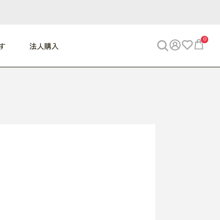
0
す
法人購入
WORK
ビジネス
ENJOY
寝具
10,000円 - 30,000円
30,000円以上
べて
すべて
すべて
すべて
らめきデスク
PC・スマホ関連
お出かけスパイス
敷き寝具
っと一息ふぅ
椅子・クッション
思い出トラベル
掛け寝具
っぱり清潔感
収納
外で過ごすって最高
パジャマ
事へGO
ビジネス／小物
好き・・にどっぷり
枕・小物