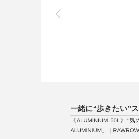
キッチン
すべて
調理家電
調理器具
食器
タオル・ふきん
キッチン雑貨
一緒に“歩きたい”
《ALUMINIUM 50
ALUMINIUM」｜RAWRO