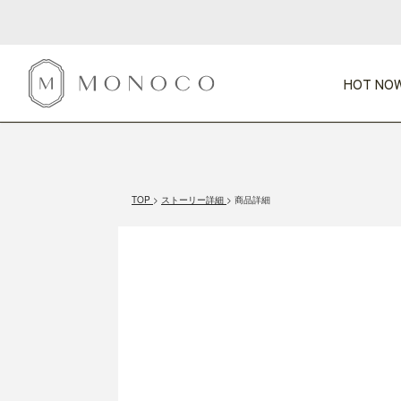
HOT NOW
新商品
CATEGORY
PRICE
SCENE
HOT NOW!
GIFTS
インテリア
1,000円未満
1,000円 
TOP
ストーリー詳細
商品詳細
今週のT
カテゴリから探す
価格から探す
シーンから探す
すべて
すべて
特別な贈りもの
家具
すべての
会話が弾む
収納
特集一
気のきく手土産
照明
毎日使ってね
インテリア雑貨
おまと
ベランダ・庭
アウト
インテリア／そ