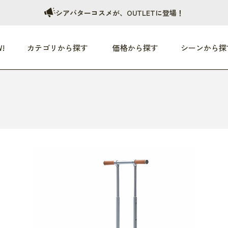
シアバターコスメが、OUTLETに登場！
!
カテゴリから探す
価格から探す
シーンから探
つめた〜い夏、どうぞ！
HEALTHY
家電
HOME
ファッション
- 3,000円
3,000円 - 5,000円
5,000円 - 10,000円
OP10
すべて
すべて
すべて
すべて
す
朝までぐっすり
リビング家電
居心地のいい空間
服
ひ
商品 (新着順)
本気で休む
キッチン家電
家事ルンルン
バッグ
ほ
覧
いつも清潔
美容・健康家電
食いしん坊クラブ
靴・靴下
や
じぶんメンテナンス
オーディオ家電
料理と団らん
レイングッズ
仕
め割引
おうちエクササイズ
ファッション／小物
レット
の他