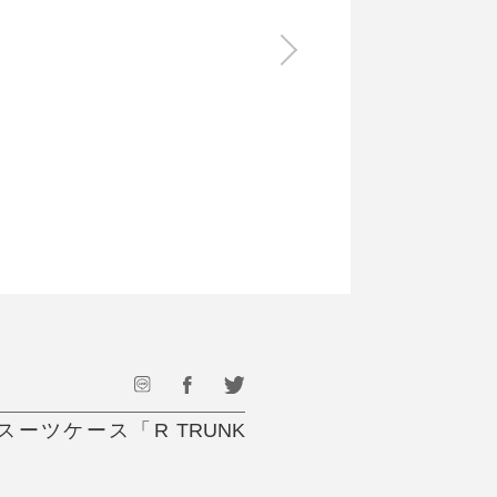
食料品
旅行・遊び
すべて
すべて
最後のひと口までキンキン
ドリンク
旅行
フード
アウトドア
旅行遊び／その他
スーツケース「R TRUNK