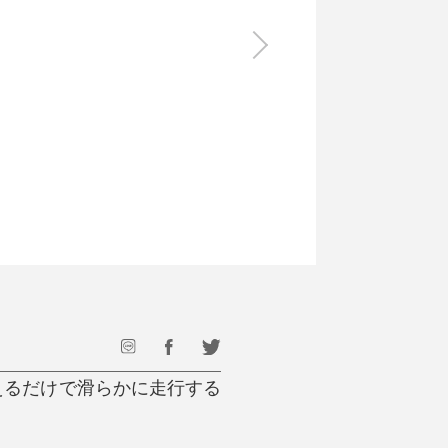
食料品
旅行・遊び
すべて
すべて
最後のひと口までキンキン
ドリンク
旅行
フード
アウトドア
旅行遊び／その他
を添えるだけで滑らかに走行する