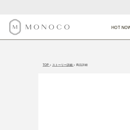
HOT NOW
新商品
CATEGORY
PRICE
SCENE
HOT NOW!
GIFTS
インテリア
1,000円未満
1,000円 
TOP
ストーリー詳細
商品詳細
今週のT
カテゴリから探す
価格から探す
シーンから探す
すべて
すべて
特別な贈りもの
家具
すべての
会話が弾む
収納
特集一
気のきく手土産
照明
毎日使ってね
インテリア雑貨
おまと
ベランダ・庭
アウト
インテリア／そ