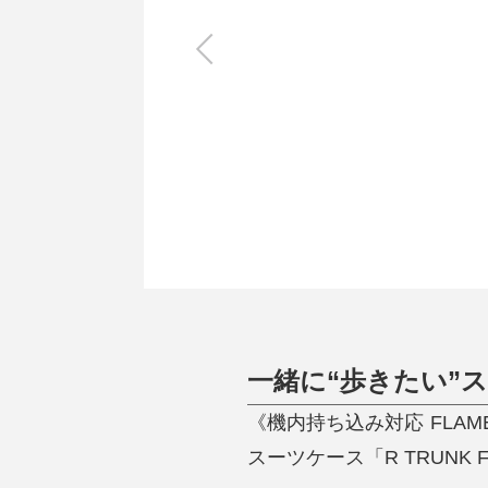
キッチン
すべて
調理家電
調理器具
食器
タオル・ふきん
キッチン雑貨
一緒に“歩きたい”
《機内持ち込み対応 FLAM
スーツケース「R TRUNK 