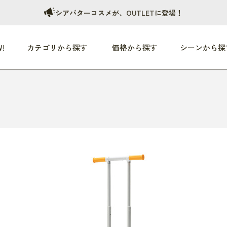
シアバターコスメが、OUTLETに登場！
!
カテゴリから探す
価格から探す
シーンから探
つめた〜い夏、どうぞ！
HEALTHY
家電
HOME
ファッション
- 3,000円
3,000円 - 5,000円
5,000円 - 10,000円
OP10
すべて
すべて
すべて
すべて
す
朝までぐっすり
リビング家電
居心地のいい空間
服
ひ
商品 (新着順)
本気で休む
キッチン家電
家事ルンルン
バッグ
ほ
覧
いつも清潔
美容・健康家電
食いしん坊クラブ
靴・靴下
や
じぶんメンテナンス
オーディオ家電
料理と団らん
レイングッズ
仕
め割引
おうちエクササイズ
ファッション／小物
レット
の他