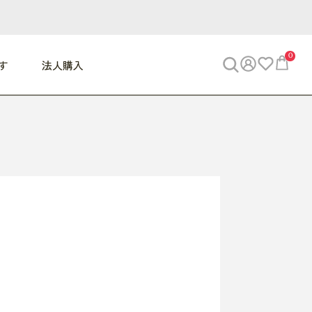
0
す
法人購入
WORK
ビジネス
ENJOY
寝具
10,000円 - 30,000円
30,000円以上
べて
すべて
すべて
すべて
らめきデスク
PC・スマホ関連
お出かけスパイス
敷き寝具
っと一息ふぅ
椅子・クッション
思い出トラベル
掛け寝具
っぱり清潔感
収納
外で過ごすって最高
パジャマ
事へGO
ビジネス／小物
好き・・にどっぷり
枕・小物