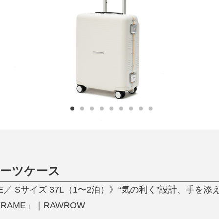
日用品
健康・美容
すべて
すべて
ひんやり今治タオル、生き返る〜
掃除・洗濯
肌・髪ケア
タオル
バスグッズ
スリッパ
ひんやりグッズ
防災用品
あったかグッズ
水筒
健康グッズ
日用品／その他
オーラルケア
スーツケース
E／ Sサイズ 37L（1〜2泊）》“気の利く”設計、手
FRAME」｜RAWROW