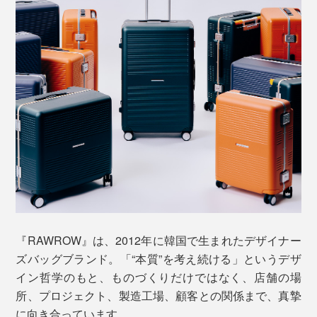
さらに、急な動き出しを防ぐストッパー付き。乗り物内
などでの不用意な動き出しを制限することができます。
※生産時期により、内側の仕様は異なる場合があります
内側は、中仕切りを上下のベルトで留める仕様。ベルト
遠くからでも認識しやすく、空港のバゲージクレームで
はゴム製なので、中身の増減にもフレキシブルに対応し
自分のスーツケースを見つけるのも、楽しみになりま
ます。
す。
『RAWROW』は、2012年に韓国で生まれたデザイナー
ズバッグブランド。「“本質”を考え続ける」というデザ
イン哲学のもと、ものづくりだけではなく、店舗の場
所、プロジェクト、製造工場、顧客との関係まで、真摯
に向き合っています。