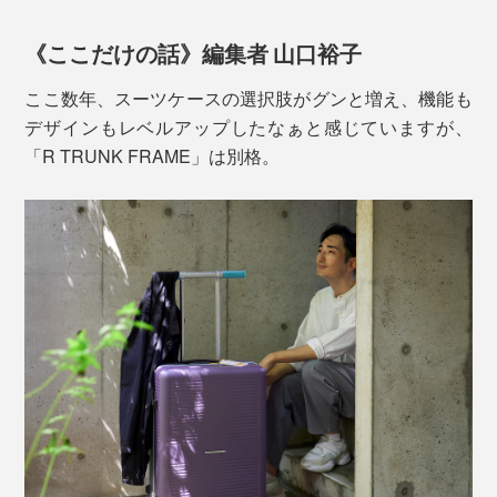
一人ひとりから集め、旅のタイムラインを作成。「家→
空港→旅先」すべての旅路に必要な機能や問題点を記録
ポケットの深さは16cm
《ここだけの話》編集者 山口裕子
しながら、「R TRUNK FRAME」をデザインしまし
た。
ここ数年、スーツケースの選択肢がグンと増え、機能も
ロックは、ダイヤル式の「TSAロック」を装備。開閉が
デザインもレベルアップしたなぁと感じていますが、
スムーズでスマート。差し込み用の鍵は付属していませ
「R TRUNK FRAME」は別格。
ん。
モノの本質に立ち返り、使う人の環境や行動からデザイ
ンされているから、ミニマムで控えめなのに、その機能
に胸を打たれます。