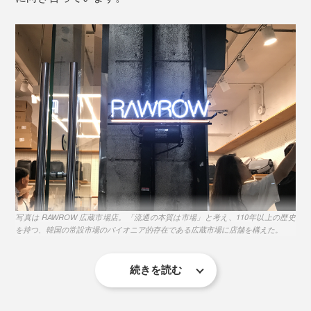
旅先で頻繁に出し入れするパスポートやチケット、地
図、モバイルバッテリー等を収納できる「隠しポケッ
ト」も便利。ハンドル収納スペースの隙間を有効活用し
て、旅中の“行動動線”からデザインされているのはさす
がです。
写真は RAWROW 広蔵市場店。「流通の本質は市場」と考え、110年以上の歴史
を持つ、韓国の常設市場のパイオニア的存在である広蔵市場に店舗を構えた。
続きを読む
代表のWee氏は、スーツケース使用時の体験談をチーム