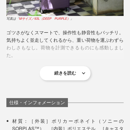
「TSAロック」とは、アメリカ運輸保安局によって認
可・容認されたロック方式。
写真は「
Mサイズ／63L（DEEP PURPLE）
」
アメリカ合衆国をはじめ、世界各国60以上の空港で、ス
ーツケースに施錠しないことが求められており、鍵をか
ゴツさがなくスマートで、操作性も静音性もバッチリ。
けている場合は壊して検査することが認められていま
気持ちよく並走してくれるから、重い荷物を運ぶわずら
す。
わしさもなし。荷物を計測できるものにも感動しまし
た。
「TSAロック」は空港職員が鍵を開けることができる仕
組みになっているため、鍵を壊されることなく、検査が
続きを読む
可能になります。
ニュアンスのあるカラーリングも大人っぽくておしゃれ
R TRUNKは、2019年に世界的権威のある「IFデザイン賞」を受賞。
だし、グリップをカスタマイズできるのも楽しい。「R
TRUNK FRAME」のおかげで、海外旅行したい熱がグ
仕様・インフォメーション
どれだけ斬新な機能があっても、頑丈でなければいいス
ングン上昇中です。
ーツケースとはいえませんが、『R TRUNK FRAME』
なら、耐久性も耐衝撃性も申し分なし。
材質：［外装］ポリカーボネイト（ソニーの
SORPLAS™）、［内装］ポリエステル、［キャスタ