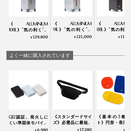
②落下テスト
《ALUMINIUM
《ALUMINI
《ALUMINIUM
「角」「キャスター」「ハンドル」「正面」「背面」の
91L》“気の利く”設
88L》“気の利く
108L》“気の利く”設
耐衝撃性をテスト。5箇所それぞれを下にして、90cmの
計、手を添えるだけ
計、手を添える
計、手を添えるだけ
121,000
116,
129,800
¥
¥
¥
で滑らかに走行する
で滑らかに走行
で滑らかに走行する
高さから落下。
スーツケース「R
スーツケース「
スーツケース「R
TRUNK
TRUNK
＜使用時のご注意＞
TRUNK
よく一緒に購入されています
ALUMINIUM」｜
ALUMINIUM
ALUMINIUM」｜
表面の汚れは柔らかい布と中性洗剤を使用して拭き
RAWROW
RAWROW
RAWROW
取ってください。
紫外線を避け、湿度と温度が低く、風通しの良い場
所に保管してください。
使用後は半日程度、風通しの良い場所で湿気を取り
除いて保管してください。
階段やアスファルトなど、表面が安定しない場所で
《スタンダードサイ
《基本の3種セ
Qi2認証、発火しに
無理に使用すると、ホイールが損傷する恐れがあり
ズ》必需品に最短ア
ト》円形・長円
くい準固体モバイル
ます。
クセス、誰でも整理
長方形各１個で
バッテリー
17,280
7,
6,980
¥
¥
¥