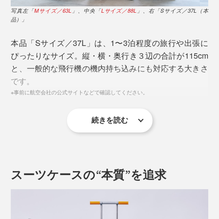
写真左「
Mサイズ／63L
」、中央「
Lサイズ／88L
」、右「Sサイズ／37L（本
品）」
本品「Sサイズ／37L」は、1〜3泊程度の旅行や出張に
ぴったりなサイズ。縦・横・奥行き３辺の合計が115cm
と、一般的な飛行機の機内持ち込みにも対応する大きさ
です。
※事前に航空会社の公式サイトなどで確認してください。
続きを読む
見た目のサイズより、中は広々。荷物をたっぷり収納で
きます。
スーツケースの“本質”を追求
長期間タイヤの回転をなめらかに保つのが、GPB機構。
少しずつ自動で車軸にグリス（潤滑油）が注入されてい
く特許技術により、摩擦を軽減しています。