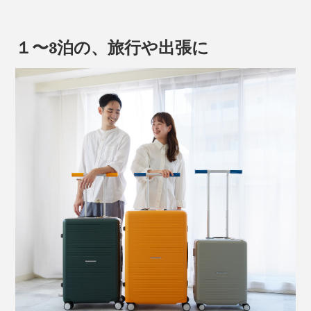
１〜3泊の、旅行や出張に
安定性の高い幅広設計で、重い荷物をかけても倒れにく
く、海外でのトイレ使用時など、荷物を置く場所がない
1個のキャスターにタイヤを2輪付けた「双輪キャスタ
ときにも頼れます。
ー」だから、360°クルクルと回転し、力をいれなくても
軽やかに並走。
購入時のハンドルの色は下写真の組み合わせとなってい
ますが、オプションの「
シリコングリップ
」でカスタマ
手首への負担もほとんどなく、立てたままの並走も、斜
イズすれば、自分好みの配色にすることも可能。
めに引いて転がすのも、グラつきにくく、安定感も抜群
です。