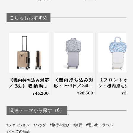
③急衝テスト
無理に力を入れて荷物を収納すると、フレームが変
上手になれる「スリ
いろ包める「パ
「HeatZero」｜VOVA
引き出したバーハンドルを掴んでぶら下げ、2000回落
形したり、ロックが故障する可能性があります。
ングバッグ」｜
ングニット」｜_
Orbitkey
アンドゴー
下。
本製品は完全防水ではないため、雨天時には必ず防
こちらもおすすめ
水カバーを使用してください。
航空会社の手荷物処理および運送中の傷や摩耗、押
印などが発生する場合があり、航空会社の取扱い不
注意や第三者の過失、外部からの衝撃、取り扱い不
注意による損傷での返品は承ることができません。
貨物サイズと重量の超過費用は航空会社によって異
なる場合がございます。
《機内持ち込み対
《フロントオー
《機内持ち込み対応
応・1〜3日／34L》
ン・機内持ち込
／38L》収納時に
360度なめらか走
応／39L》立て
は、約1／2にスリム
28,500
34,
46,200
¥
¥
¥
行、旅フリークがつ
ま、荷物をカンタ
化できる、オランダ
くる内装と共生地の
に出し入れOK！
発のスーツケース
④耐冷温度テスト
ボストン付き「スー
リークがつくる
「foldaway」｜senz°
関連テーマから探す（6）
荷物を入れた状態で、-12℃の低温環境でテスト。
ツケース」｜Aww
と共生地のボス
付き「スーツケ
#ファッション
#バッグ
#旅行＆遊び
#旅行
#思い出トラベル
ス」| Aww
#すべての商品