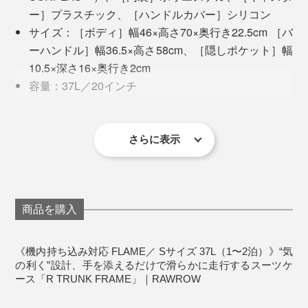
ボディの素材は、ソニー製の再生ポリカーボネイト樹脂
ー］プラスチック、［ハンドルカバー］シリコン
「SORPLAS」を採用。
サイズ：［ボディ］幅46×高さ70×奥行き22.5cm ［バ
ーハンドル］幅36.5×高さ58cm、［隠しポケット］幅
廃プラスティックをリサイクルし、製造時のCO2発生量
10.5×深さ16×奥行き2cm
を低減しつつ、軽量かつ、耐熱性・耐久性に優れた特殊
容量：37L／20インチ
素材。発色が美しく、汚れがつきにくいのもメリット。
重量：4.1kg
鍵：TSAロック（ダイヤル式のため、差し込み鍵は
内側の見えない部分にまで、航空機に使用する素材を採
付属していません）
さらに表示
用しています。
生産国：中国
※生産時期により、内側の仕様は異なる場合があります
これだけの条件が揃っているにも関わらず、価格も抑え
めなのもポイント。
商品を購入
《TSAロックについて》
「Sサイズ／37L」は「
Lサイズ／88L
」の中に入れて収
《機内持ち込み対応 FLAME／ Sサイズ 37L（1〜2泊）》“気
納できるので、２個セットで購入したいです！
の利く”設計、手を添えるだけで滑らかに走行するスーツケ
ース「R TRUNK FRAME」｜RAWROW