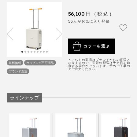
56,100
円（税込）
56人がお気に入り登録
さらに、さまざまなテストを重ねた上で商品化されてい
ます。
「TSAロック」とは、アメリカ運輸保安局によって認
可・容認されたロック方式。アメリカ合衆国をはじめ、
カラーを選ぶ
①ランダム回転テスト
世界各国60以上の空港では、施錠しないことを求められ
ていますが、「TSAロック」は空港職員が鍵を開けるこ
突起のある巨大なドラム式洗濯機のような機械の中で転
とができる仕組みになっているため、鍵を壊されること
＊こちらの商品はブランドからの直送と
送料無料
ラッピング不可商品
がし、連続する衝撃に耐えられるかを100回転テスト。
なりますので、実際の配送は予定日を前
なく、検査が可能。
後する場合がございます。予めご了承の
上ご注文ください。
ブランド直送
《サイズごとの比較》
ラインナップ