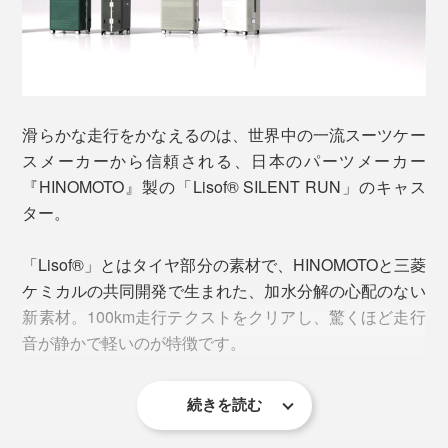
チェックインカウンターでの手続き、立ち止まってチケ
滑らかな走行をかなえるのは、世界中の一流スーツケー
ットや地図を確認、搭乗までの待ち時間。ジャケットや
スメーカーから信頼される、日本のパーツメーカー
手荷物をちょい置きしたい時は、ハンドルが「ハンガー
『HINOMOTO』製の「Lisof® SILENT RUN」のキャス
ラック」に早変わり！
ター。
土産物のショッパーや傘、バックパック、機内で羽織る
「Lisof®」とはタイヤ部分の素材で、HINOMOTOと三菱
上着も手放しできるから、驚くほど身軽に。
ケミカルの共同開発で生まれた、加水分解の心配のない
新素材。100km走行テクストをクリアし、驚くほど走行
音が静かで軽いのが特徴です。
続きを読む