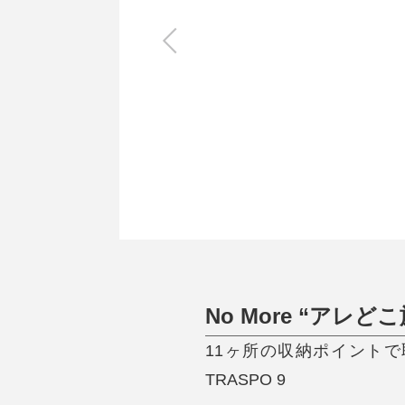
キッチン
すべて
調理家電
調理器具
食器
タオル・ふきん
キッチン雑貨
No More “アレどこ
11ヶ所の収納ポイントで
TRASPO 9