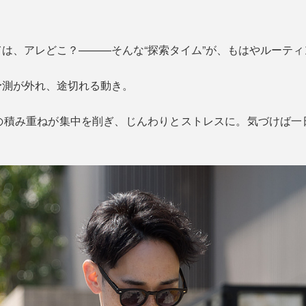
は、アレどこ？———そんな“探索タイム”が、もはやルーテ
予測が外れ、途切れる動き。
の積み重ねが集中を削ぎ、じんわりとストレスに。気づけば一