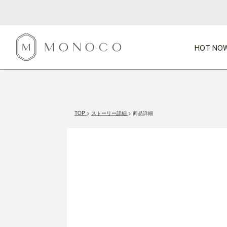
HOT NOW
新商品
CATEGORY
PRICE
SCENE
HOT NOW!
GIFTS
インテリア
1,000円未満
1,000円 
TOP
ストーリー詳細
商品詳細
今週のT
カテゴリから探す
価格から探す
シーンから探す
すべて
すべて
特別な贈りもの
家具
すべての
会話が弾む
収納
特集一
気のきく手土産
照明
毎日使ってね
インテリア雑貨
おまと
ベランダ・庭
アウト
インテリア／そ