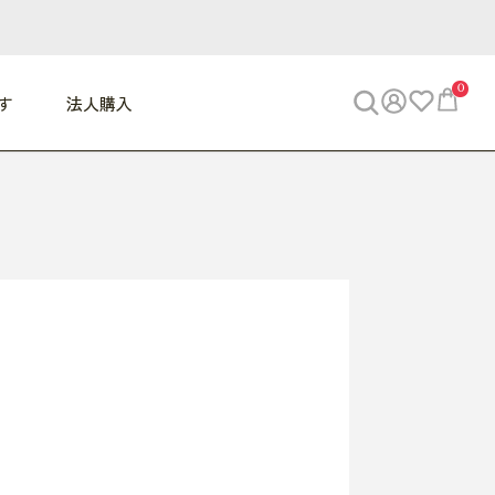
0
す
法人購入
WORK
ビジネス
ENJOY
寝具
10,000円 - 30,000円
30,000円以上
べて
すべて
すべて
すべて
らめきデスク
PC・スマホ関連
お出かけスパイス
敷き寝具
っと一息ふぅ
椅子・クッション
思い出トラベル
掛け寝具
っぱり清潔感
収納
外で過ごすって最高
パジャマ
事へGO
ビジネス／小物
好き・・にどっぷり
枕・小物