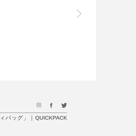
食料品
旅行・遊び
すべて
すべて
最後のひと口までキンキン
ドリンク
旅行
フード
アウトドア
旅行遊び／その他
ッグ」｜QUICKPACK