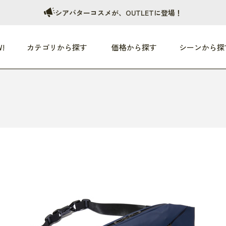
シアバターコスメが、OUTLETに登場！
!
カテゴリから探す
価格から探す
シーンから探
つめた〜い夏、どうぞ！
HEALTHY
家電
HOME
ファッション
- 3,000円
3,000円 - 5,000円
5,000円 - 10,000円
OP10
すべて
すべて
すべて
すべて
す
朝までぐっすり
リビング家電
居心地のいい空間
服
ひ
商品 (新着順)
本気で休む
キッチン家電
家事ルンルン
バッグ
ほ
覧
いつも清潔
美容・健康家電
食いしん坊クラブ
靴・靴下
や
じぶんメンテナンス
オーディオ家電
料理と団らん
レイングッズ
仕
め割引
おうちエクササイズ
ファッション／小物
レット
の他