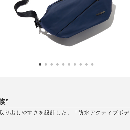
日用品
健康・美容
すべて
すべて
ひんやり今治タオル、生き返る〜
掃除・洗濯
肌・髪ケア
タオル
バスグッズ
スリッパ
ひんやりグッズ
防災用品
あったかグッズ
水筒
健康グッズ
日用品／その他
オーラルケア
族”
取り出しやすさを設計した、「防水アクティブボディバ