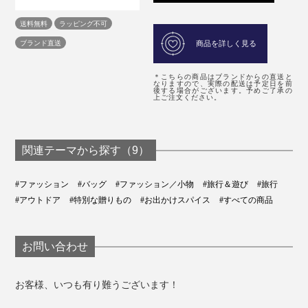
送料無料
ラッピング不可
ブランド直送
商品を詳しく見る
＊こちらの商品はブランドからの直送と
なりますので、実際の配送は予定日を前
後する場合がございます。予めご了承の
上ご注文ください。
関連テーマから探す（9）
#ファッション
#バッグ
#ファッション／小物
#旅行＆遊び
#旅行
#アウトドア
#特別な贈りもの
#お出かけスパイス
#すべての商品
お問い合わせ
お客様、いつも有り難うございます！