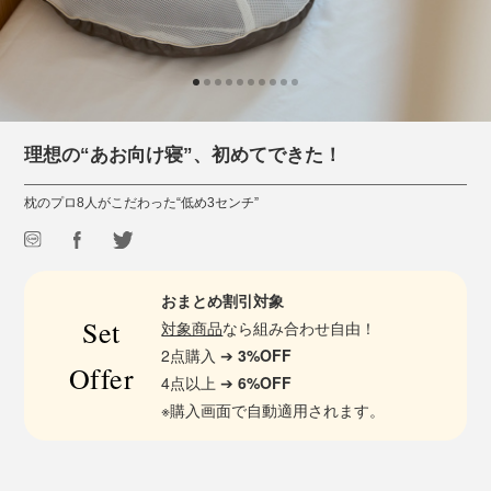
理想の“あお向け寝”、初めてできた！
枕のプロ8人がこだわった“低め3センチ”
おまとめ割引対象
Set
対象商品
なら組み合わせ自由！
2点購入 ➔
3%OFF
Offer
4点以上 ➔
6%OFF
※購入画面で自動適用されます。