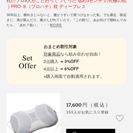
枕のプロ8人がこだわってつくった“低め3センチ”の究極の枕
｜PRO-８（プロハチ）枕 ディーブレス
30年以上、横向きじゃないと、腰がうずいて寝つけなかった私。でも最近、寝起
きに、肩が痛んだり、腕がしびれていたり。 “この枕”に、あお向けで寝転んでみ
たら、「あれ？低い」 ・・・
MORE
おまとめ割引対象
対象商品
なら組み合わせ自由！
Set
2点購入 ➔
3%OFF
Offer
4点以上 ➔
6%OFF
※購入画面で自動適用されます。
17,600
円（税込）
163人がお気に入り登録