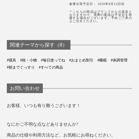
倉庫出荷予定日： 2026年8月13日頃
＊こちらの商品はブランドからの直送と
なりますので、実際の配送は予定日を前
後する場合がございます。予めご了承の
上ご注文ください。
関連テーマから探す（8）
#寝具
#枕・小物
#毎日使ってね
#おまとめ割引
#睡眠
#体調管理
#朝までぐっすり
#すべての商品
お問い合わせ
お客様、いつも有り難うございます！
なにかご不明な点などありませんか?
商品の仕様や利用方法など、お気軽にお尋ねください。