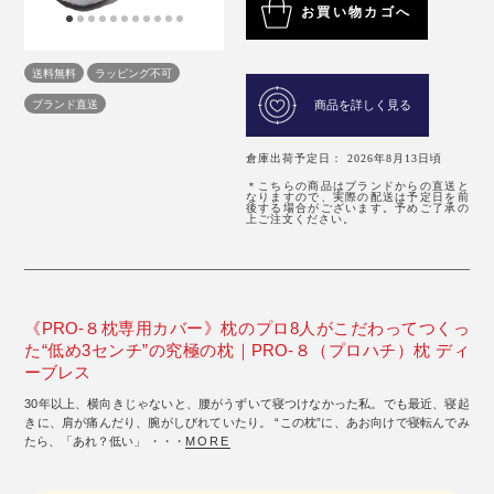
お買い物カゴへ
送料無料
ラッピング不可
ブランド直送
商品を詳しく見る
倉庫出荷予定日： 2026年8月13日頃
＊こちらの商品はブランドからの直送と
なりますので、実際の配送は予定日を前
後する場合がございます。予めご了承の
上ご注文ください。
《PRO-８枕専用カバー》枕のプロ8人がこだわってつくっ
た“低め3センチ”の究極の枕｜PRO-８（プロハチ）枕 ディ
ーブレス
30年以上、横向きじゃないと、腰がうずいて寝つけなかった私。でも最近、寝起
きに、肩が痛んだり、腕がしびれていたり。 “この枕”に、あお向けで寝転んでみ
たら、「あれ？低い」 ・・・
MORE