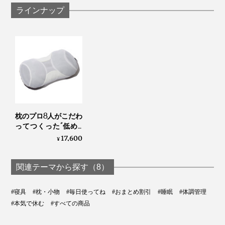
直接寝られますが、汚れが気になる人に、おすすめしま
ラインナップ
す。
枕のプロ8人がこだわ
ってつくった“低め3
センチ”の究極の枕｜
17,600
¥
PRO-８（プロハチ）
枕 ディーブレス
関連テーマから探す（8）
#寝具
#枕・小物
#毎日使ってね
#おまとめ割引
#睡眠
#体調管理
#本気で休む
#すべての商品