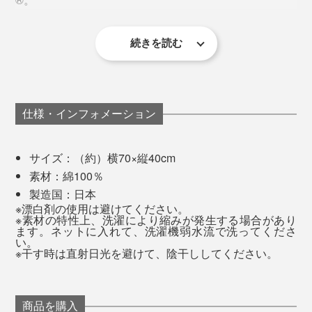
続きを読む
プラチナコットン®は、綿のなかでも繊維が細く、柔ら
かな肌触りの高級エジプト綿を使っています。さらに、
糸そのものと生地の両方を、シルクのような豊かな風合
いに変化させるシルケット加工済みです。
仕様・インフォメーション
サイズ：（約）横70×縦40cm
素材：綿100％
製造国：日本
※漂白剤の使用は避けてください。
※素材の特性上、洗濯により縮みが発生する場合があり
ます。ネットに入れて、洗濯機弱水流で洗ってくださ
い。
※干す時は直射日光を避けて、陰干ししてください。
商品を購入