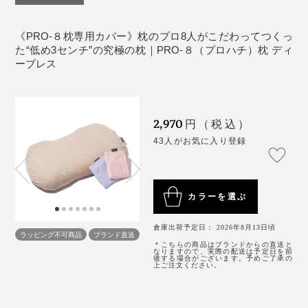
カバー裏面にある、大きなポケットから、枕を出し入れ
《PRO-８枕専用カバー》枕のプロ8人がこだわってつくっ
た“低め3センチ”の究極の枕｜PRO-８（プロハチ）枕 ディ
してください。
ーブレス
2,970
円（税込）
43人がお気に入り登録
カラーを選ぶ
倉庫出荷予定日： 2026年8月13日頃
ラッピング不可商品
ブランド直送
＊こちらの商品はブランドからの直送と
なりますので、実際の配送は予定日を前
後する場合がございます。予めご了承の
上ご注文ください。
『PRO-8（プロハチ）枕』は、専用カバーがなくても、