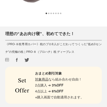
理想の“あお向け寝”、初めてできた！
《PRO-８枕専用カバー》枕のプロ8人がこだわってつくった“低め3セン
チ”の究極の枕｜PRO-８（プロハチ）枕 ディーブレス
おまとめ割引対象
Set
対象商品
なら組み合わせ自由！
2点購入 ➔
3%OFF
Offer
4点以上 ➔
6%OFF
※購入画面で自動適用されます。