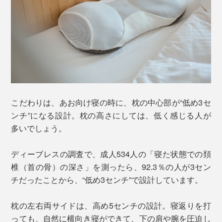
こだわりは、あお向け寝の時に、枕の中心部が“低め3セ
ンチ”になる設計。枕の高さにしては、低く感じる人が
多いでしょう。
ディーブレスの調査で、成人534人の「寝た状態での頚
椎（首の骨）の深さ」を測ったら、92.3％の人が3セン
チだったことから、“低め3センチ”で設計しています。
枕の左右両サイドは、高め5センチの設計。寝返りを打
っても、自然に横向き寝ができて、下の肩や腕を圧迫し