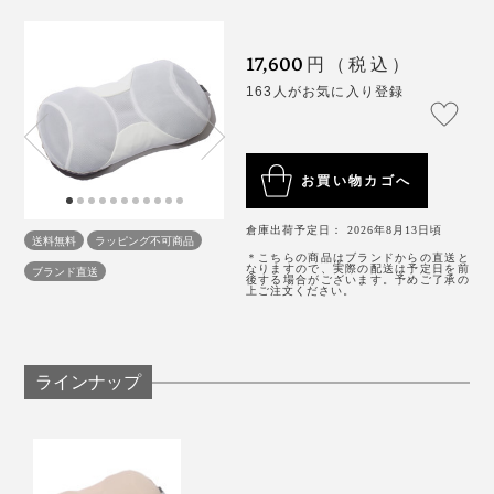
がモゾモゾ。
ヨンと弾むような寝心地で、気持ちいい！
17,600
円（税込）
しかたなく、右横を向きましたが、肩が痛い。左横を向
枕の下層には、アタマの重みをしっかり受け止めてくれ
163人がお気に入り登録
いても、なんか違う……何回か左右を往復して、やっと
る、「エアTOM」のパイプビーズがびっしり。
寝つけました。
お買い物カゴへ
そうか、“プロハチ”のほうが、横向き寝もラクなんだ。
これはあらためて発見でした。
倉庫出荷予定日： 2026年8月13日頃
送料無料
ラッピング不可商品
＊こちらの商品はブランドからの直送と
なりますので、実際の配送は予定日を前
ブランド直送
後する場合がございます。予めご了承の
上ご注文ください。
ラインナップ
枕の下層に入っている「エアTOM」