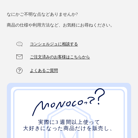
なにかご不明な点などありませんか?
よく伸びるメッシュ生地「フュージョン」
商品の仕様や利用方法など、お気軽にお尋ねください。
首に直接触れる、枕中心部の上下には、よりなめらかな
ニット地を。
コンシェルジュに相談する
ご注文済みのお客様はこちらから
これだけ、いろんな素材や縫製を採用していますが、
『PRO-8（プロハチ）枕』は、丸洗いOK。そのままネ
よくあるご質問
ットに入れて、洗濯機の弱水流で洗えます。
さあ、枕のプロ8人が集まってつくった“プロハチ”、あな
たも、理想のあお向け寝を体感してください。