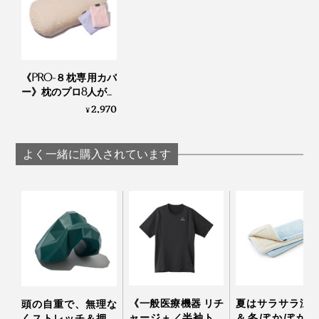
硬めの感触ですが、ほどよい弾力もあるので、重たいア
タマを支えながら、体の曲線にフィットしてくれます。
身長162cmの私だけでなく、180cmの夫にも“プロハ
《PRO-８枕専用カバ
チ”で寝てもらいましたが、初日から「これ、いいね」
ー》枕のプロ8人がこ
と好評でした。
だわってつくった“低
2,970
¥
め3センチ”の究極の
枕｜PRO-８（プロハ
じつは、長年「枕が合わない」「なんか首がスッキリし
チ）枕 ディーブレス
よく一緒に購入されています
ない」とボヤいていた夫。
最近、“プロハチ”の倍以上もする値段の枕を買って、
「やっといい枕、見つかった！」と喜んでいたのです
が、「先に知ってたら、こっちを買ったかも」と漏らし
たほど、“プロハチ”を絶賛。
枕内側の裏面にあるファスナーから、「エアTOM」を出し入れして、枕の高さを
《一般医療機器 リチ
夏はサラサラ涼
頭の自重で、無理な
調節できます。
ャージ＋／半袖トッ
＆冬ぽかぽか暖
くストレッチ＆押圧