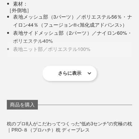
素材：
アタマを直接載せる上層には、「エアフラットG」を採
［外側地］
用。ごらんのように、立体的で、網状のスプリング構造
表地メッシュ部（3パーツ）／ポリエステル56％・ナ
体が入っています。
イロン44％（フュージョン®<旭化成アドバンス>）
専用の別売カバー
をつけた『PRO-8枕』でぐっすり
表地サイドメッシュ部（2パーツ）／ナイロン60%・
ひと月以上、寝てみて、体がすっかり“プロハチ”に慣れ
ポリエステル40%
たのか、以前は寝起きによく感じていた肩や首のこわば
表地ニット部／ポリエステル100%
りも、ほとんどなくなって、朝から体が軽く感じます。
裏地／ポリエステル100％
［内側地］
側地／ポリエステル100％
さらに表示
［詰めもの上層部］
専用の別売カバー
をつけた『PRO-8枕』
合成繊維（ポリエーテルエステル系繊維）100％ （エ
アフラット®G<東洋紡エムシー>）
それから、ひと月以上使い続けて、ほぼ毎日、あお向け
［詰めもの下層部］
で寝つけるように。
ポリエチレン（エアTOM<ディーブレス>）
商品を購入
製造国：日本
試しに、10年以上愛用してきた枕に、ひさびさにあお向
※ネットに入れて洗濯機弱水流洗い可。すべてのファスナーを閉じて洗って
ください。
枕の上層に入っている「エアフラットG」
枕のプロ8人がこだわってつくった“低め3センチ”の究極の枕
※日陰の平干しで自然乾燥してください。乾燥機の使用はお避けください。
けで寝転んでみたら、首のつけ根あたりに、ピーンとし
｜PRO-８（プロハチ）枕 ディーブレス
た張りを感じました。そして、10分もしないうちに、腰
丈夫で、ゴムのような弾性があるので、寝転がると、ポ