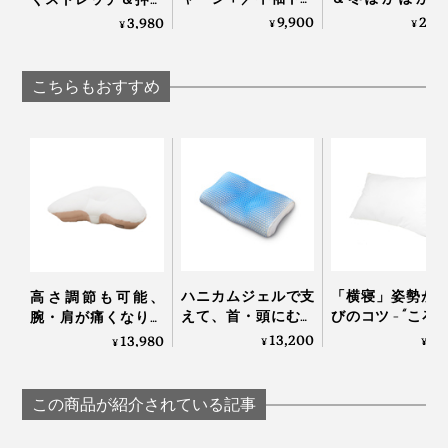
枕の高さに体が慣れるまで、1週間ほど様子を見てから、高さ調節することをおす
プス》寝ている間に
い、敷くだけ「
できる「コリほぐ
9,900
29,
3,980
すめします。
¥
¥
¥
血行促進、疲れ・コ
分散オールシー
し」｜P: REST
リを改善する「リカ
敷きパッド」｜
どちらの中材も、通気性バツグン。寝ている間に、枕に
バリーウエア」｜
らしきしんぐ™
こちらもおすすめ
熱がこもりにくい素材です。
VENEX
中材が詰まった中袋を包む、外側のカバーも、立体縫製
されています。
「寝る時も、起きた時も、首がラクだし、呼吸がしやす
い」そう。私も、寝起き時の肩や首が軽くなったと感じ
ハニカムジェルで支
「横寝」姿勢が
高さ調節も可能、
ています。
えて、首・頭にむに
びのコツ - “ころ
腕・肩が痛くなりに
ゅフィットする「ひ
寝返り”が誰でも
くい「横向き寝 専用
13,200
7,
13,980
¥
¥
¥
んやり枕（専用カバ
る枕 | フィベール
枕」｜YOKONEGU
ー付き）」｜LUPO
ープレミアム
Premium
この商品が紹介されている記事