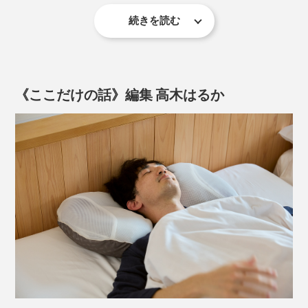
そこで、より多くの人にフィットしやすい“低め3セン
で、心地よく横向き寝ができる構造になっています。
チ”の枕を開発しました」
続きを読む
さらに、自然な寝返りが打てるように、枕の中心部（低
なるほど。私も、初めて『PRO-8（プロハチ）枕』に寝
め3センチ）と、左右両サイド（高め5センチ）の間は、
転んだ時は、「低い！」と驚きましたが、それが体に合
4センチの設計に。
っていたんですね。
《ここだけの話》編集 高木はるか
枕の中心部も、首のカーブに沿うように、上下はより低
い設計になっています。
こうした立体構造が、枕の中材の片寄りで変わらないよ
うに、中袋（枕の内側）には、立体マチをつくって、中