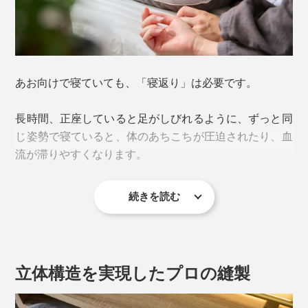
あお向けで寝ていても、「寝返り」は必要です。
長時間、正座していると足がしびれるように、ずっと同
じ姿勢で寝ていると、体のあちこちが圧迫されたり、血
20年以上、枕の設計・開発をしてきたプロ、増田吉史さ
流が滞りやすくなります。
ん（ディーブレス代表）によると、
「もともと、オーダーメイド枕の店では、頚椎（首の
続きを読む
そうした圧迫や血行不良を解消するために、私たちは、
骨）の深さを測る時に、立ったままの状態で測っている
あお向け寝は、体圧が均等に分散されて、首や肩へ負荷
ひと晩に20回前後の寝返りを打つと言われています。
店舗が多いことに気づきました。
がかかりにくく、安定した寝姿勢だから。
ところが、年齢とともに、筋肉が衰えてくると、寝返り
でも枕は、寝た状態で使うもの。寝た状態と立った状態
立体構造を実現したプロの縫製
2009年に初代が開発されて以来、改良を続けてきて、
をしにくくなってくる……『プロ8（プロハチ）枕』
で、頚椎の深さに違いはないのか？独自にテストしまし
本品は第4世代になるロングセラー枕です。
は、寝返りのしやすさも設計しています。
た。