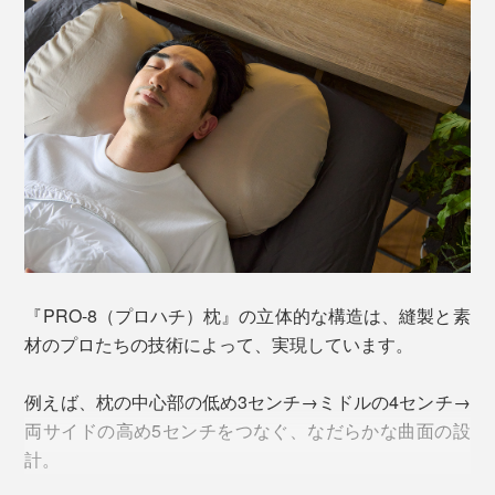
あお向けの寝姿勢から、寝返りを打つと、ちょうど横向
成人534人について、まず「立った状態」で測ったとこ
き寝になる、枕の左右両サイドは、“高め5センチ”の設計
ろ、頚椎の深さは2.5cmから7cmまでバラけました。
です。
ところが、「寝た状態」で頚椎の深さを測ったら、なん
と、92.3％の人が3cmだった。
『PRO-8（プロハチ）枕』の立体的な構造は、縫製と素
材のプロたちの技術によって、実現しています。
例えば、枕の中心部の低め3センチ→ミドルの4センチ→
両サイドの高め5センチをつなぐ、なだらかな曲面の設
計。
高さがある分、下になる肩や首、腕を圧迫しにくいの