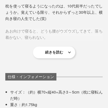
縫製のプロによって、なだらかな曲面が実現したこと
袋のなかを5個の部屋に分けています。
枕を使って寝るようになったのは、10代前半だったでし
手持ちの高さ5cm以上ある枕だと、アタマが高くなる
で、高低の段差でアタマがつかえたり、目が覚めたりす
ょうか。覚えている限り、それからずっと30年以上、横
分、腰に負荷がかかっていたのでしょう、あお向けで寝
るようなことは、ほとんどありません。
向き寝の人生でした(笑)
ていると、腰がうずいてきて、だんだん痛んでくること
も。
あお向けで寝ながら、右へ、左へ、スムーズに寝返りし
あお向けで寝ると、どうも腰がウズウズしてきて、落ち
やすいから、ひと晩中、体がリラックス状態のままで寝
着かない、寝られない。
『PRO-8（プロハチ）枕』なら、あお向けで寝ていて
られます。
も、腰がジンジンしてこないから、そのまま夢の世界へ
――。
続きを読む
以前、病院に入院した時は、手術後の都合であお向けに
寝かされたのですが、だんだん腰が痛くなってきて、ひ
と晩中、痛くて痛くて、寝られなかったほどです。
『PRO-8（プロハチ）枕』外側のメッシュカバーを外した状態の中袋ウラ面
仕様・インフォメーション
その私が、初めて使った『PRO-8（プロハチ）枕』で、
それぞれの部屋に、必要な量の中材を閉じ込めること
あお向けに寝られたなんて！朝、目が覚めた時は、信じ
で、高低差のある立体構造をキープできるのです。
サイズ：（約）横70×縦40×高さ3～5cm（枕に寝転ん
られない思いでした。
だ時）
中材は、枕の上下2層で、使い分けています。
重さ：約1.75kg