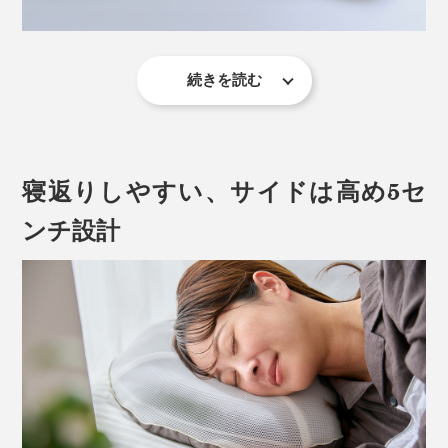
続きを読む
最近の枕は、寝返りをしても、アタマが枕から落ちな
い、幅60cm以上の大きなサイズが多く、高さも、寝転
んだ時に5cm以上あるものがほとんど。
寝返りしやすい、サイドは高め5セ
私が、3回買い替えて、10年以上使ってきた手持ちの枕
も、高さ5cm以上ありました。
ンチ設計
『PRO-8（プロハチ）枕』も、幅は約70cmと大きいの
に、どうして“低め3センチ”？
社内では、通称“プロハチ”と呼ばれているそう。
“プロハチ”は、「理想のあお向け寝」をテーマに開発さ
れました。