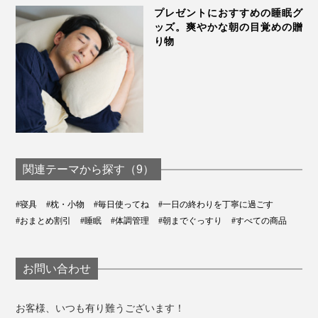
プレゼントにおすすめの睡眠グ
ッズ。爽やかな朝の目覚めの贈
り物
カバーの上面は、私たちのアタマにも、枕にも、それぞ
れフィットするように、メッシュ状の立体ニット地「フ
ュージョン」を採用。
伸びと通気性がよく、顔が直接触れても、跡がつきにく
い素材です。
関連テーマから探す（9）
#寝具
#枕・小物
#毎日使ってね
#一日の終わりを丁寧に過ごす
#おまとめ割引
#睡眠
#体調管理
#朝までぐっすり
#すべての商品
お問い合わせ
お客様、いつも有り難うございます！