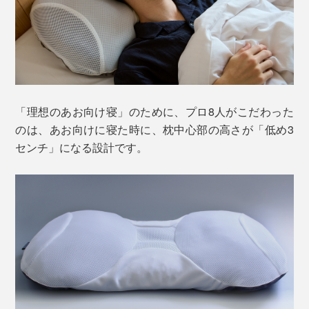
「理想のあお向け寝」のために、プロ8人がこだわった
のは、あお向けに寝た時に、枕中心部の高さが「低め3
センチ」になる設計です。
寝具メーカーのディーブレスが、枕づくりのためのデー
タ分析や設計、縫製、素材といった、各分野に精通する
専門家8人を集めてつくりあげた、究極の枕です。