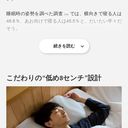
睡眠時の姿勢を調べた調査
では、横向きで寝る人は
（※）
48.8％、あお向けで寝る人は45.5％と、だいたい半々だ
そう。
続きを読む
（※
楽天インサイト調べ
）
横向き寝は、いびきをかきにくいというメリットはあり
ますが、どうしても、下になる肩や腕が痛みやすい。
こだわりの“低め3センチ”設計
さらに、年齢とともに筋肉が衰えてくると、寝返りがし
にくくなって、ますます、体がこわばりやすくな
る……。
『PRO-8（プロハチ）枕』を試してください。