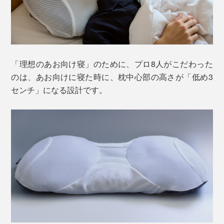
「理想のあお向け寝」のために、プロ8人がこだわった
のは、あお向けに寝た時に、枕中心部の高さが「低め3
センチ」になる設計です。
寝具メーカーのディーブレスが、枕づくりのためのデー
タ分析や設計、縫製、素材といった、各分野に精通する
専門家8人を集めてつくりあげた、究極の枕です。