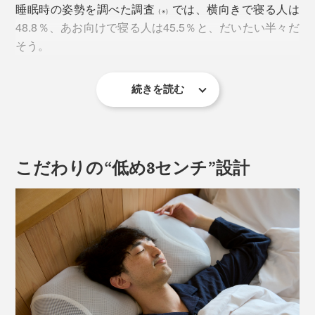
睡眠時の姿勢を調べた調査
では、横向きで寝る人は
（※）
48.8％、あお向けで寝る人は45.5％と、だいたい半々だ
そう。
続きを読む
（※
楽天インサイト調べ
）
横向き寝は、いびきをかきにくいというメリットはあり
ますが、どうしても、下になる肩や腕が痛みやすい。
こだわりの“低め3センチ”設計
さらに、年齢とともに筋肉が衰えてくると、寝返りがし
にくくなって、ますます、体がこわばりやすくな
る……。
『PRO-8（プロハチ）枕』を試してください。