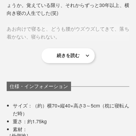
で、高低の段差でアタマがつかえたり、目が覚めたりす
ょうか。覚えている限り、それからずっと30年以上、横
分、腰に負荷がかかっていたのでしょう、あお向けで寝
るようなことは、ほとんどありません。
向き寝の人生でした(笑)
ていると、腰がうずいてきて、だんだん痛んでくること
も。
あお向けで寝ながら、右へ、左へ、スムーズに寝返りし
あお向けで寝ると、どうも腰がウズウズしてきて、落ち
やすいから、ひと晩中、体がリラックス状態のままで寝
着かない、寝られない。
『PRO-8（プロハチ）枕』なら、あお向けで寝ていて
られます。
も、腰がジンジンしてこないから、そのまま夢の世界へ
――。
続きを読む
以前、病院に入院した時は、手術後の都合であお向けに
寝かされたのですが、だんだん腰が痛くなってきて、ひ
と晩中、痛くて痛くて、寝られなかったほどです。
『PRO-8（プロハチ）枕』外側のメッシュカバーを外した状態の中袋ウラ面
仕様・インフォメーション
その私が、初めて使った『PRO-8（プロハチ）枕』で、
それぞれの部屋に、必要な量の中材を閉じ込めること
あお向けに寝られたなんて！朝、目が覚めた時は、信じ
で、高低差のある立体構造をキープできるのです。
サイズ：（約）横70×縦40×高さ3～5cm（枕に寝転ん
られない思いでした。
だ時）
中材は、枕の上下2層で、使い分けています。
重さ：約1.75kg
素材：
アタマを直接載せる上層には、「エアフラットG」を採
［外側地］