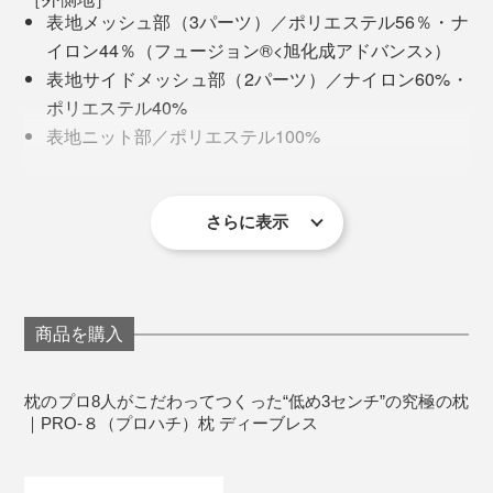
用。ごらんのように、立体的で、網状のスプリング構造
表地メッシュ部（3パーツ）／ポリエステル56％・ナ
体が入っています。
イロン44％（フュージョン®<旭化成アドバンス>）
専用の別売カバー
をつけた『PRO-8枕』でぐっすり
表地サイドメッシュ部（2パーツ）／ナイロン60%・
ひと月以上、寝てみて、体がすっかり“プロハチ”に慣れ
ポリエステル40%
たのか、以前は寝起きによく感じていた肩や首のこわば
表地ニット部／ポリエステル100%
りも、ほとんどなくなって、朝から体が軽く感じます。
裏地／ポリエステル100％
［内側地］
側地／ポリエステル100％
さらに表示
［詰めもの上層部］
専用の別売カバー
をつけた『PRO-8枕』
合成繊維（ポリエーテルエステル系繊維）100％ （エ
アフラット®G<東洋紡エムシー>）
それから、ひと月以上使い続けて、ほぼ毎日、あお向け
［詰めもの下層部］
で寝つけるように。
ポリエチレン（エアTOM<ディーブレス>）
商品を購入
製造国：日本
試しに、10年以上愛用してきた枕に、ひさびさにあお向
※ネットに入れて洗濯機弱水流洗い可。すべてのファスナーを閉じて洗って
ください。
枕の上層に入っている「エアフラットG」
枕のプロ8人がこだわってつくった“低め3センチ”の究極の枕
※日陰の平干しで自然乾燥してください。乾燥機の使用はお避けください。
けで寝転んでみたら、首のつけ根あたりに、ピーンとし
｜PRO-８（プロハチ）枕 ディーブレス
た張りを感じました。そして、10分もしないうちに、腰
丈夫で、ゴムのような弾性があるので、寝転がると、ポ
がモゾモゾ。
ヨンと弾むような寝心地で、気持ちいい！