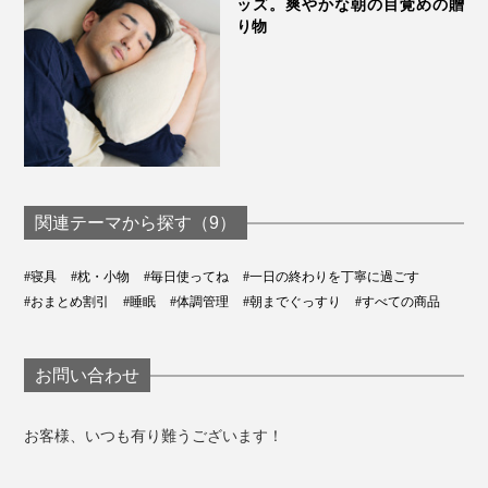
ッズ。爽やかな朝の目覚めの贈
り物
カバーの上面は、私たちのアタマにも、枕にも、それぞ
れフィットするように、メッシュ状の立体ニット地「フ
ュージョン」を採用。
伸びと通気性がよく、顔が直接触れても、跡がつきにく
い素材です。
関連テーマから探す（9）
#寝具
#枕・小物
#毎日使ってね
#一日の終わりを丁寧に過ごす
#おまとめ割引
#睡眠
#体調管理
#朝までぐっすり
#すべての商品
お問い合わせ
お客様、いつも有り難うございます！