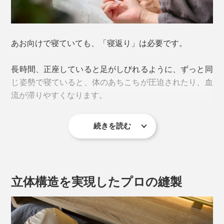
あお向けで寝ていても、「寝返り」は必要です。
長時間、正座していると足がしびれるように、ずっと同
じ姿勢で寝ていると、体のあちこちが圧迫されたり、血
20年以上、枕の設計・開発をしてきたプロ、増田吉史さ
流が滞りやすくなります。
ん（ディーブレス代表）によると、
「もともと、オーダーメイド枕の店では、頚椎（首の
続きを読む
そうした圧迫や血行不良を解消するために、私たちは、
骨）の深さを測る時に、立ったままの状態で測っている
あお向け寝は、体圧が均等に分散されて、首や肩へ負荷
ひと晩に20回前後の寝返りを打つと言われています。
店舗が多いことに気づきました。
がかかりにくく、安定した寝姿勢だから。
ところが、年齢とともに、筋肉が衰えてくると、寝返り
でも枕は、寝た状態で使うもの。寝た状態と立った状態
立体構造を実現したプロの縫製
2009年に初代が開発されて以来、改良を続けてきて、
をしにくくなってくる……『プロ8（プロハチ）枕』
で、頚椎の深さに違いはないのか？独自にテストしまし
本品は第4世代になるロングセラー枕です。
は、寝返りのしやすさも設計しています。
た。