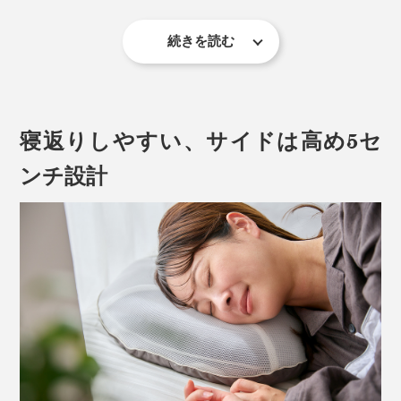
続きを読む
最近の枕は、寝返りをしても、アタマが枕から落ちな
い、幅60cm以上の大きなサイズが多く、高さも、寝転
んだ時に5cm以上あるものがほとんど。
寝返りしやすい、サイドは高め5セ
私が、3回買い替えて、10年以上使ってきた手持ちの枕
も、高さ5cm以上ありました。
ンチ設計
『PRO-8（プロハチ）枕』も、幅は約70cmと大きいの
に、どうして“低め3センチ”？
社内では、通称“プロハチ”と呼ばれているそう。
“プロハチ”は、「理想のあお向け寝」をテーマに開発さ
れました。