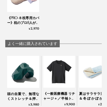
タマを支えながら、体の曲線にフィットしてくれます。
身長162cmの私だけでなく、180cmの夫にも“プロハ
《PRO-８枕専用カバ
チ”で寝てもらいましたが、初日から「これ、いいね」
ー》枕のプロ8人がこ
と好評でした。
だわってつくった“低
2,970
¥
め3センチ”の究極の
枕｜PRO-８（プロハ
じつは、長年「枕が合わない」「なんか首がスッキリし
チ）枕 ディーブレス
よく一緒に購入されています
ない」とボヤいていた夫。
最近、“プロハチ”の倍以上もする値段の枕を買って、
「やっといい枕、見つかった！」と喜んでいたのです
が、「先に知ってたら、こっちを買ったかも」と漏らし
たほど、“プロハチ”を絶賛。
枕内側の裏面にあるファスナーから、「エアTOM」を出し入れして、枕の高さを
《一般医療機器 リチ
夏はサラサラ涼
頭の自重で、無理な
調節できます。
ャージ＋／半袖トッ
＆冬ぽかぽか暖
くストレッチ＆押圧
枕の高さに体が慣れるまで、1週間ほど様子を見てから、高さ調節することをおす
プス》寝ている間に
い、敷くだけ「
できる「コリほぐ
9,900
29,
3,980
すめします。
¥
¥
¥