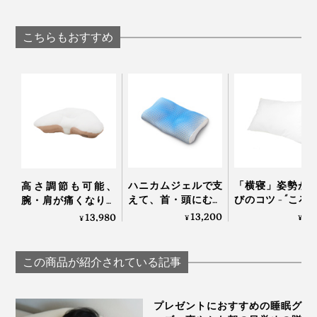
血行促進、疲れ・コ
分散オールシー
し」｜P: REST
リを改善する「リカ
敷きパッド」｜
どちらの中材も、通気性バツグン。寝ている間に、枕に
バリーウエア」｜
らしきしんぐ™
こちらもおすすめ
熱がこもりにくい素材です。
VENEX
中材が詰まった中袋を包む、外側のカバーも、立体縫製
されています。
「寝る時も、起きた時も、首がラクだし、呼吸がしやす
い」そう。私も、寝起き時の肩や首が軽くなったと感じ
ハニカムジェルで支
「横寝」姿勢が
高さ調節も可能、
ています。
えて、首・頭にむに
びのコツ - “ころ
腕・肩が痛くなりに
ゅフィットする「ひ
寝返り”が誰でも
くい「横向き寝 専用
13,200
7,
13,980
¥
¥
¥
んやり枕（専用カバ
る枕 | フィベール
枕」｜YOKONEGU
ー付き）」｜LUPO
ープレミアム
Premium
この商品が紹介されている記事
プレゼントにおすすめの睡眠グ