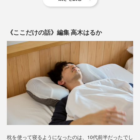
さらに、自然な寝返りが打てるように、枕の中心部（低
なるほど。私も、初めて『PRO-8（プロハチ）枕』に寝
め3センチ）と、左右両サイド（高め5センチ）の間は、
転んだ時は、「低い！」と驚きましたが、それが体に合
4センチの設計に。
っていたんですね。
《ここだけの話》編集 高木はるか
枕の中心部も、首のカーブに沿うように、上下はより低
い設計になっています。
こうした立体構造が、枕の中材の片寄りで変わらないよ
うに、中袋（枕の内側）には、立体マチをつくって、中
縫製のプロによって、なだらかな曲面が実現したこと
袋のなかを5個の部屋に分けています。
枕を使って寝るようになったのは、10代前半だったでし
手持ちの高さ5cm以上ある枕だと、アタマが高くなる