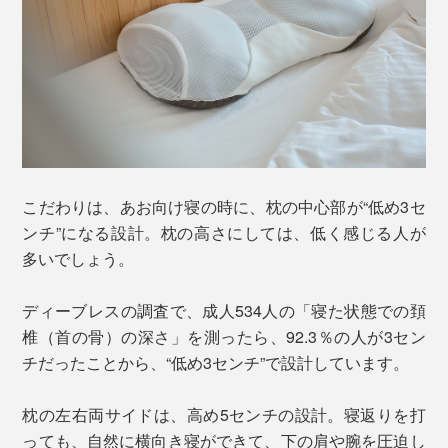
こだわりは、あお向け寝の時に、枕の中心部が“低め3セ
ンチ”になる設計。枕の高さにしては、低く感じる人が
多いでしょう。
ディーブレスの調査で、成人534人の「寝た状態での頚
椎（首の骨）の深さ」を測ったら、92.3％の人が3セン
チだったことから、“低め3センチ”で設計しています。
枕の左右両サイドは、高め5センチの設計。寝返りを打
っても、自然に横向き寝ができて、下の肩や腕を圧迫し