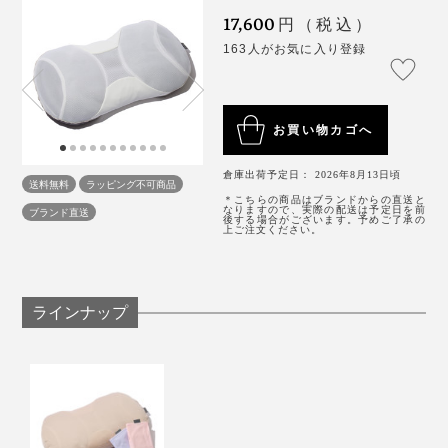
17,600
円（税込）
しかたなく、右横を向きましたが、肩が痛い。左横を向
枕の下層には、アタマの重みをしっかり受け止めてくれ
163人がお気に入り登録
いても、なんか違う……何回か左右を往復して、やっと
る、「エアTOM」のパイプビーズがびっしり。
寝つけました。
お買い物カゴへ
そうか、“プロハチ”のほうが、横向き寝もラクなんだ。
これはあらためて発見でした。
倉庫出荷予定日： 2026年8月13日頃
送料無料
ラッピング不可商品
＊こちらの商品はブランドからの直送と
なりますので、実際の配送は予定日を前
ブランド直送
後する場合がございます。予めご了承の
上ご注文ください。
ラインナップ
枕の下層に入っている「エアTOM」
硬めの感触ですが、ほどよい弾力もあるので、重たいア