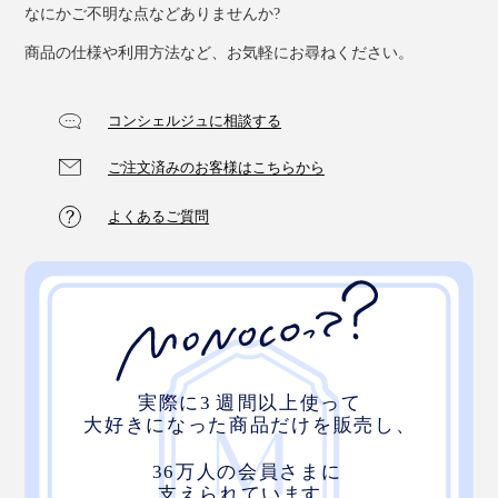
なにかご不明な点などありませんか?
よく伸びるメッシュ生地「フュージョン」
商品の仕様や利用方法など、お気軽にお尋ねください。
首に直接触れる、枕中心部の上下には、よりなめらかな
ニット地を。
コンシェルジュに相談する
ご注文済みのお客様はこちらから
これだけ、いろんな素材や縫製を採用していますが、
『PRO-8（プロハチ）枕』は、丸洗いOK。そのままネ
よくあるご質問
ットに入れて、洗濯機の弱水流で洗えます。
さあ、枕のプロ8人が集まってつくった“プロハチ”、あな
たも、理想のあお向け寝を体感してください。