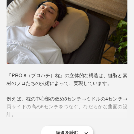
あお向けの寝姿勢から、寝返りを打つと、ちょうど横向
成人534人について、まず「立った状態」で測ったとこ
き寝になる、枕の左右両サイドは、“高め5センチ”の設計
ろ、頚椎の深さは2.5cmから7cmまでバラけました。
です。
ところが、「寝た状態」で頚椎の深さを測ったら、なん
と、92.3％の人が3cmだった。
『PRO-8（プロハチ）枕』の立体的な構造は、縫製と素
材のプロたちの技術によって、実現しています。
例えば、枕の中心部の低め3センチ→ミドルの4センチ→
両サイドの高め5センチをつなぐ、なだらかな曲面の設
計。
高さがある分、下になる肩や首、腕を圧迫しにくいの
そこで、より多くの人にフィットしやすい“低め3セン
で、心地よく横向き寝ができる構造になっています。
チ”の枕を開発しました」
続きを読む