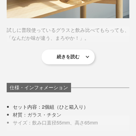
試しに普段使っているグラスと飲み比べてもらっても、
「なんだか味が違う、まろやか！」。
続きを読む
色々なお酒を飲み比べてみましたが、ビールの味の違い
が最もはっきりと感じられるようでした。
“お酒をおいしくする”という金属や陶器のタンブラーは
仕様・インフォメーション
多々ありますが、確実に違うのは、半透明で、お酒の色
が見えるところ。オーロラのような色の美しさはもちろ
セット内容：2個組（ひと箱入り）
ん、透明感と光のゆらぎがおいしさを引き立てていると
材質：ガラス・チタン
思います。
外から見るとオーロラカラーですが、内側はシルバー。
サイズ：飲み口直径55mm、高さ65mm
お酒の色と光がキラキラと輝き、ずっと眺めたくなる美
容量：65ml
しさ。今日の疲れも溶けていく…。