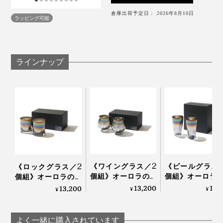
ガラス同士、金属同士など固いものとぶつからない
す。
倉庫出荷予定日： 2026年8月10日
ように扱ってください。
ラッピング可能
内面にチタン加工を施しておりますので、金属製の
マドラーなどもチタンコートを傷める可能性があり
ます
ラインナップ
グラスを重ねますと、チタンコートを傷めることが
あります
ガラスが熱いうちに冷たいものを入れたり濡れたと
ころに置かないでください
亀裂や破損したガラス片は大変危険ですので、各自
ご購入１ヶ月以内なら、うっかりグラスを割ってしまっ
治体の指示に従って破棄してください
ても無償で交換できる「保証書」がついています。
どうりで、口当たりのなめらかさが違う！
《ワイングラス／2
《ビールグラス
《ロックグラス／2
個組》オーロラの光
個組》オーロラ
個組》オーロラの光
彩で眼福を、まろや
彩で眼福を、ま
彩で眼福を、まろや
13,200
17,
13,200
コーティングに使われているのは、純度100％チタン。
¥
¥
¥
かな味わいで口福を
かな味わいで口
かな味わいで口福を
一般的にチタングラスと呼ばれるものでも、合成チタン
もたらす、純チタン
もたらす、「純
もたらす、「純チタ
がほとんどのところ、「錆びない、軽い、人体にやさし
コーティンググラス
ン」コーティン
ン」コーティンググ
よく一緒に購入されています