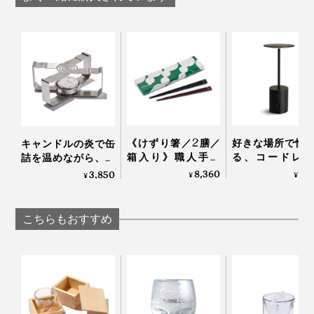
｜PROGRESS プログ
ラス｜PROGRESS
ラス｜PROGRESS プ
い」特徴を持つ、純度100％のチタンを使用していると
レス
ログレス
ログレス
のこと。
おいしい、美しいだけでなく、安心して使えるのも高ポ
イント。
お酒好きなお父さんやパートナーへのプレゼントにもぴ
磨き直しサービスもあり。詳細は保証書の二次元コードにあるメールアドレスで
ったりだと思います！
連絡を
《けずり箸／2膳／
好きな場所で愉
キャンドルの炎で缶
箱入り》職人手作
る、コードレス
詰を温めながら、ゆ
モダンなブラックのBOX入り。お酒好きのあの人にプレ
り、天然漆の一生も
「晩酌ライト」
っくり呑める「小さ
8,360
9,
3,850
¥
¥
¥
のの箸｜兵左衛門
な卓上コンロ」｜
ゼントしたら、喜ばれそうです。
CROSS WARMER ク
ロスウォーマー
こちらもおすすめ