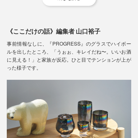
ガラスのカッティングに光が反射して、テーブルに落ち
る影も華やか。ほどよい重みで安定感があります。
《ここだけの話》編集者 山口裕子
事前情報なしに、『PROGRESS』のグラスでハイボー
ルを出したところ、「うぉぉ、キレイだね〜。いいお酒
に見える！」と家族が反応。ひと目でテンションが上が
った様子です。
ガラス製のグラスの内側に、チタンをコーティング。チ
タン膜は半透明になっています。