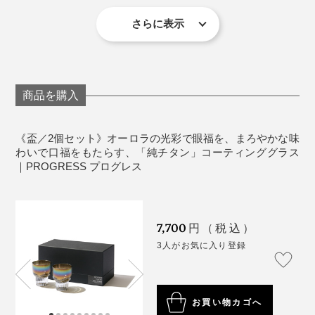
重量：98g（１個）
保証：１ヶ月（１商品1回のみ、内容や方法の詳細は
さらに表示
商品同梱の保証書参照）
《取り扱い上の注意》
やわらかいスポンジ（車などを洗うような）に中性
商品を購入
洗剤を使用してください
洗浄後は、柔らかい布で水分を拭きとっていただく
ことをおすすめいたします
《盃／2個セット》オーロラの光彩で眼福を、まろやかな味
わいで口福をもたらす、「純チタン」コーティンググラス
ガラスを傷つける恐れのあるクレンザーや研磨剤入
｜PROGRESS プログレス
りスポンジなどは使用しないでください
《使用上の注意》
ガラス製品を安全にお使いいただくために、用途以
メーカーさんにお話を聞くと、チタンをグラスの内側だ
7,700
円（税込）
外でのご使用はおやめください
けに、半透明になる薄さでコーティングできるのは、知
グラスのフチはつるんとなめらか。やや厚みを持たせて
3人がお気に入り登録
乳幼児の手の届かないところに保管してください
る限り『PROGRESS』のみではないかとのこと。
あり、欠けにくく強化されています。
食器洗い洗浄機、電子レンジ、オーブンには対応し
ていません
ナノレベルの薄さで膜を作るため、熟練の職人による手
お買い物カゴへ
傷がつきますと破損しやすくなります
作業で、グラスを精密洗浄、精密研磨しているそうで