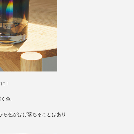
肴に！
届く色。
から色がはげ落ちることはあり