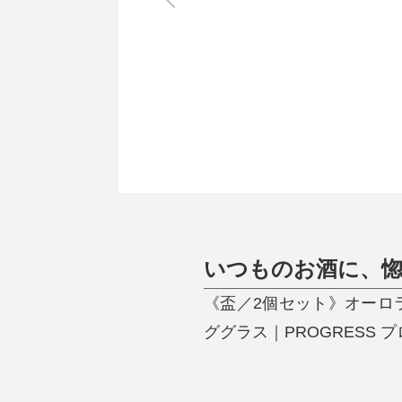
調理家電
調理器具
食器
タオル・ふきん
キッチン雑貨
いつものお酒に、
《盃／2個セット》オーロ
ググラス｜PROGRESS 