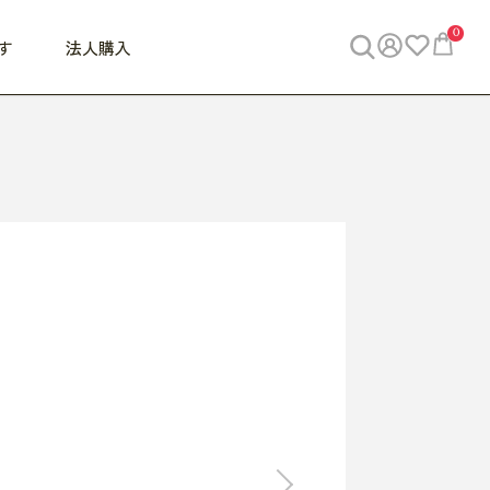
0
す
法人購入
WORK
ビジネス
ENJOY
寝具
10,000円 - 30,000円
30,000円以上
べて
すべて
すべて
すべて
らめきデスク
PC・スマホ関連
お出かけスパイス
敷き寝具
っと一息ふぅ
椅子・クッション
思い出トラベル
掛け寝具
っぱり清潔感
収納
外で過ごすって最高
パジャマ
事へGO
ビジネス／小物
好き・・にどっぷり
枕・小物
食料品
旅行・遊び
すべて
すべて