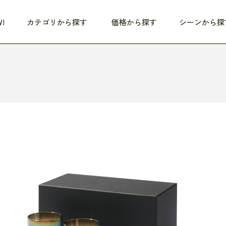
!
カテゴリから探す
価格から探す
シーンから探
つめた〜い夏、どうぞ！
HEALTHY
家電
HOME
ファッション
- 3,000円
3,000円 - 5,000円
5,000円 - 10,000円
OP10
すべて
すべて
すべて
すべて
す
朝までぐっすり
リビング家電
居心地のいい空間
服
ひ
商品 (新着順)
本気で休む
キッチン家電
家事ルンルン
バッグ
ほ
覧
いつも清潔
美容・健康家電
食いしん坊クラブ
靴・靴下
や
じぶんメンテナンス
オーディオ家電
料理と団らん
レイングッズ
仕
め割引
おうちエクササイズ
ファッション／小物
レット
の他
日用品
健康・美容
すべて
すべて