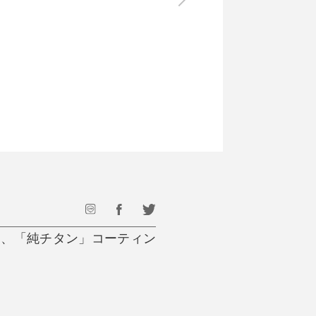
最後のひと口までキンキン
ドリンク
旅行
フード
アウトドア
旅行遊び／その他
す、「純チタン」コーティン