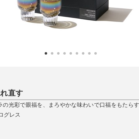
ひんやり今治タオル、生き返る〜
掃除・洗濯
肌・髪ケア
タオル
バスグッズ
スリッパ
ひんやりグッズ
防災用品
あったかグッズ
水筒
健康グッズ
日用品／その他
オーラルケア
惚れ直す
ラの光彩で眼福を、まろやかな味わいで口福をもたら
プログレス