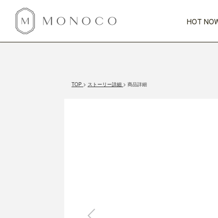
HOT NOW
新商品
CATEGORY
PRICE
SCENE
HOT NOW!
GIFTS
インテリア
1,000円未満
1,000円 
TOP
ストーリー詳細
商品詳細
今週のT
カテゴリから探す
価格から探す
シーンから探す
すべて
すべて
特別な贈りもの
家具
すべての
会話が弾む
収納
特集一
気のきく手土産
照明
毎日使ってね
インテリア雑貨
おまと
ベランダ・庭
アウト
インテリア／そ
キッチン
すべて