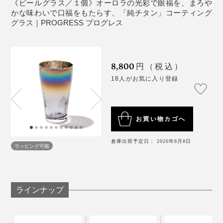
ことをおすすめいたします
《ビールグラス／１個》オーロラの光彩で眼福を、まろや
かな味わいで口福をもたらす、「純チタン」コーティング
ガラスを傷つける恐れのあるクレンザーや研磨剤入
メーカーさんにお話を聞くと、チタンをグラスの内側だ
グラス｜PROGRESS プログレス
りスポンジなどは使用しないでください
けに、半透明になる薄さでコーティングできるのは、知
る限り『PROGRESS』のみではないかとのこと。
《使用上の注意》
ガラス製品を安全にお使いいただくために、用途以
8,800
ナノレベルの薄さで膜を作るため、熟練の職人による手
円（税込）
外でのご使用はおやめください
作業で、グラスを精密洗浄、精密研磨しているそうで
18人がお気に入り登録
乳幼児の手の届かないところに保管してください
す。
食器洗い洗浄機、電子レンジ、オーブンには対応し
ていません
お買い物カゴへ
傷がつきますと破損しやすくなります
中をのぞきこまずとも残量が見えて、パートナーのグラ
ガラス同士、金属同士など固いものとぶつからない
倉庫出荷予定日： 2026年8月8日
スに注ぎ足すのもスムーズです。
ように扱ってください。
ラッピング可能
内面にチタン加工を施しておりますので、金属製の
マドラーなどもチタンコートを傷める可能性があり
ます
ラインナップ
グラスを重ねますと、チタンコートを傷めることが
あります