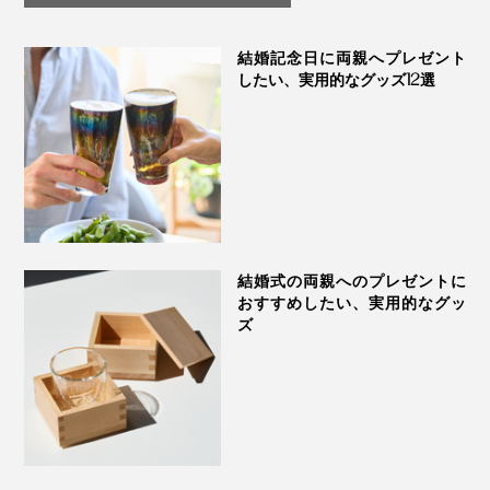
結婚記念日に両親へプレゼント
フチの厚みは、欠けにくさの強化の役割も
したい、実用的なグッズ12選
口がすぼめないことで、ビールが「舌の中央」だけでな
く、旨味や苦味を感じる「舌を脇側」を通ることになる
そうです。
ご購入１ヶ月以内なら、うっかりグラスを割ってしまっ
ても無償で交換できる「保証書」がついています。
結婚式の両親へのプレゼントに
おすすめしたい、実用的なグッ
ズ