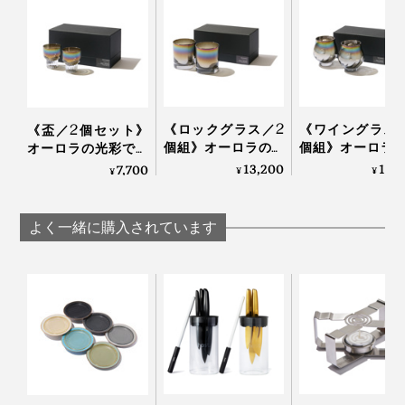
ガラスが熱いうちに冷たいものを入れたり濡れたと
ころに置かないでください
どうりで、口当たりのなめらかさが違う！
亀裂や破損したガラス片は大変危険ですので、各自
治体の指示に従って破棄してください
コーティングに使われているのは、純度100％チタン。
一般的にチタングラスと呼ばれるものでも、合成チタン
《ロックグラス／2
《ワイングラス
《盃／2個セット》
がほとんどのところ、「錆びない、軽い、人体にやさし
個組》オーロラの光
個組》オーロラ
オーロラの光彩で眼
い」特徴を持つ、純度100％のチタンを使用していると
彩で眼福を、まろや
彩で眼福を、ま
福を、まろやかな味
13,200
13,
7,700
¥
¥
¥
のこと。
かな味わいで口福を
かな味わいで口
わいで口福をもたら
もたらす、「純チタ
もたらす、純チ
す、「純チタン」コ
外から見るとオーロラカラーですが、内側はシルバー。
ン」コーティンググ
コーティンググ
ーティンググラス｜
おいしい、美しいだけでなく、安心して使えるのも高ポ
よく一緒に購入されています
ラス｜PROGRESS プ
｜PROGRESS プ
PROGRESS プログレ
ビールの色が反射して、黄金色に輝きます。
イント。
ログレス
レス
ス
お酒好きなお父さんやパートナーへのプレゼントにもぴ
ったりだと思います！