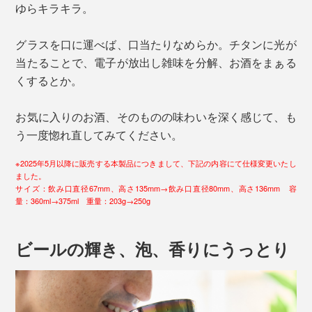
ゆらキラキラ。
グラスを口に運べば、口当たりなめらか。チタンに光が
当たることで、電子が放出し雑味を分解、お酒をまぁる
くするとか。
お気に入りのお酒、そのものの味わいを深く感じて、も
う一度惚れ直してみてください。
※2025年5月以降に販売する本製品につきまして、下記の内容にて仕様変更いたし
ました。
サイズ：飲み口直径67mm、高さ135mm→飲み口直径80mm、高さ136mm 容
量：360ml→375ml 重量：203g→250g
ビールの輝き、泡、香りにうっとり