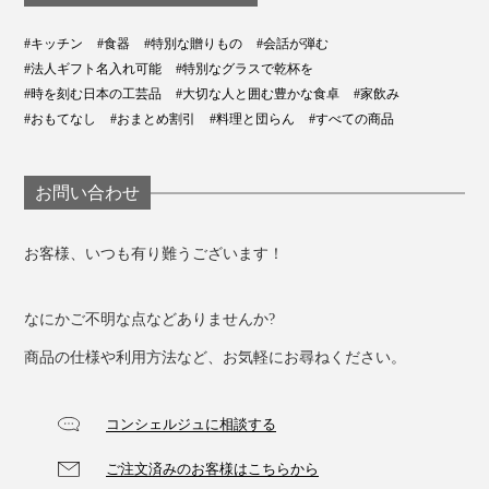
#キッチン
#食器
#特別な贈りもの
#会話が弾む
#法人ギフト名入れ可能
#特別なグラスで乾杯を
#時を刻む日本の工芸品
#大切な人と囲む豊かな食卓
#家飲み
#おもてなし
#おまとめ割引
#料理と団らん
#すべての商品
いつものビールをもっとおいしく、こだわりのクラフト
ビールも余すことなく味わって、贅沢な時間を過ごしま
お問い合わせ
せんか？
お客様、いつも有り難うございます！
なにかご不明な点などありませんか?
商品の仕様や利用方法など、お気軽にお尋ねください。
コンシェルジュに相談する
ご注文済みのお客様はこちらから