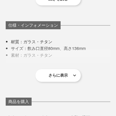
“お酒をおいしくする”という金属や陶器のタンブラーは
多々ありますが、確実に違うのは、半透明で、お酒の色
が見えるところ。オーロラのような色の美しさはもちろ
ん、透明感と光のゆらぎがおいしさを引き立てていると
仕様・インフォメーション
思います。
材質：ガラス・チタン
サイズ：飲み口直径80mm、高さ136mm
素材：ガラス・チタン
容量：375ml
重量：250g
保証：１ヶ月（１商品1回のみ、内容や方法の詳細は
さらに表示
チタン膜は半透明になっているので、ビールの黄金色や
商品同梱の保証書参照）
弾ける泡を隠すことがありません。これもおいしさの要
《取り扱い上の注意》
素。
やわらかいスポンジ（車などを洗うような）に中性
商品を購入
洗剤を使用してください
洗浄後は、柔らかい布で水分を拭きとっていただく
写真は「
ワイングラス
」