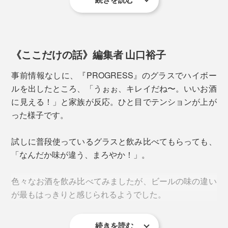
《ここだけの話》編集者 山口裕子
事前情報なしに、『PROGRESS』のグラスでハイボー
ルを出したところ、「うぉぉ、キレイだね〜。いいお酒
に見える！」と家族が反応。ひと目でテンションが上が
った様子です。
試しに普段使っているグラスと飲み比べてもらっても、
「なんだか味が違う、まろやか！」。
ガラス製のグラスの内側、上半分にチタンをコーティン
グ。上にいくほど膜が厚く、下にいくほど薄く、グラデ
色々なお酒を飲み比べてみましたが、ビールの味の違い
ーションになっています。
が最もはっきりと感じられるようでした。
続きを読む