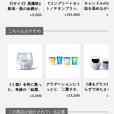
《コンプリートセッ
キャンドルの炎
《Sサイズ》美濃焼と
ト／チタンブラック
詰を温めながら
新潟・燕の金網が融
＆ゴールド》0.3mm
っくり呑める「
合した、網付きプレ
101,860
3,
5,500
¥
¥
¥
の極薄刃でストレス
な卓上コンロ」
ート「amime」｜
フリーな切れ味「ナ
CROSS WARMER
KIKIME
イフ4種＋専用シャ
ロスウォーマー
こちらもおすすめ
ープナー＋ガラスス
タンド」｜hast.
グラスのフチはつるんとなめらかでやや厚く、口をすぼ
めずに飲める形状。
グラデーションにう
《凍るグラス》 
《１個》令和に甦っ
っとり、“二重チタン
らずで冷たさを
た、奇跡の「結霜グ
構造”でビールもコー
プする「アイス
ラス」｜結霜月華
13,200
4,
5,500
¥
¥
¥
ヒーもおいしい「純
ックグラス」
（けっそうげっか）
チタンタンブラー」
Espresso Tokyo×豆
（250cc） | 燕三条
この商品が紹介されている記事