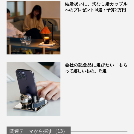
結婚祝いに。式なし婚カップル
へのプレゼント14選：予算2万円
磨き直しサービスもあり。詳細は保証書の二次元コードにあるメールアドレスで
連絡を
モダンなブラックのBOX入り。お酒好きのあの人にプレ
会社の記念品に選びたい「もら
ゼントしたら、喜ばれそうです。
って嬉しいもの」15選
関連テーマから探す（13）