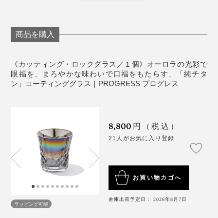
《取り扱い上の注意》
圧をかけ、音よりも速いスピードでチタン分子を密着さ
やわらかいスポンジ（車などを洗うような）に中性
せています。
洗剤を使用してください
商品を購入
洗浄後は、柔らかい布で水分を拭きとっていただく
ことをおすすめいたします
ガラスを傷つける恐れのあるクレンザーや研磨剤入
《カッティング・ロックグラス／１個》オーロラの光彩で
眼福を、まろやかな味わいで口福をもたらす、「純チタ
りスポンジなどは使用しないでください
ン」コーティンググラス｜PROGRESS プログレス
《使用上の注意》
ガラス製品を安全にお使いいただくために、用途以
外でのご使用はおやめください
メーカーさんにお話を聞くと、チタンをグラスの内側だ
8,800
円（税込）
乳幼児の手の届かないところに保管してください
けに、半透明になる薄さでコーティングできるのは、知
21人がお気に入り登録
食器洗い洗浄機、電子レンジ、オーブンには対応し
る限り『PROGRESS』のみではないかとのこと。
ていません
傷がつきますと破損しやすくなります
ナノレベルの薄さで膜を作るため、熟練の職人による手
お買い物カゴへ
ガラス同士、金属同士など固いものとぶつからない
作業で、グラスを精密洗浄、精密研磨しているそうで
ように扱ってください。
す。
外から見るとオーロラカラーですが、内側はシルバー。
倉庫出荷予定日： 2026年8月7日
内面にチタン加工を施しておりますので、金属製の
ラッピング可能
ウィスキーの色が反射して、琥珀色に輝きます