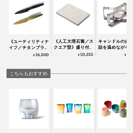
そうです。
おいしい、美しいだけでなく、安心して使えるのも高ポ
イント。
お酒好きなお父さんやパートナーへのプレゼントにもぴ
ったりだと思います！
《人工大理石製／ス
キャンドルの炎
《ユーティリティナ
クエア型》盛り付け
詰を温めながら
イフ／チタンブラッ
が見違えて、会話が
っくり呑める「
ク＆ゴールド》
10,252
3,
16,500
¥
¥
¥
弾む「サービングボ
な卓上コンロ」
0.3mmの極薄刃でス
ード」｜Fermier
CROSS WARMER
トレスフリーな切れ
ロスウォーマー
味、朝食の支度に便
こちらもおすすめ
利な小回りのきく
「小型包丁（刃渡り
13cm）」｜hast.
底に厚みがあるので、大きな氷を入れても安定感があ
り、お酒をゆったり愉しめます。