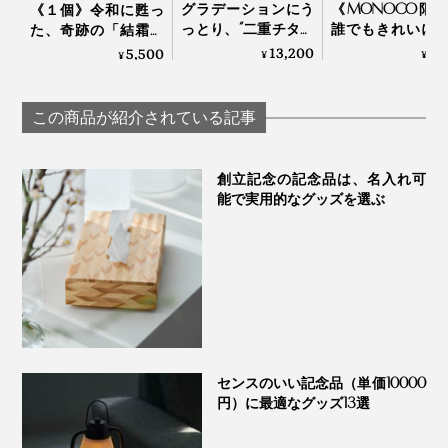
グラデーションにう
《MONOCO限
《１個》令和に甦っ
っとり、“二重チタン
誰でもきれいに
た、奇跡の「結霜グ
構造”でビールもコー
付けができる、
ラス」｜結霜月華
13,200
3,
5,500
¥
¥
¥
ヒーもおいしい「純
あたたかい色彩
（けっそうげっか）
チタンタンブラー」
225年続く越前
（250cc） | 燕三条
の老舗がつくる
この商品が紹介されている記事
漆のそば猪口」｜
琳堂×MONOCO
創立記念の記念品は、名入れ可
能で実用的なグッズを選ぶ
ご購入１ヶ月以内なら、うっかりグラスを割ってしまっ
ても無償で交換できる「保証書」がついています。
センスのいい記念品（単価10000
円）に最適なグッズ13選