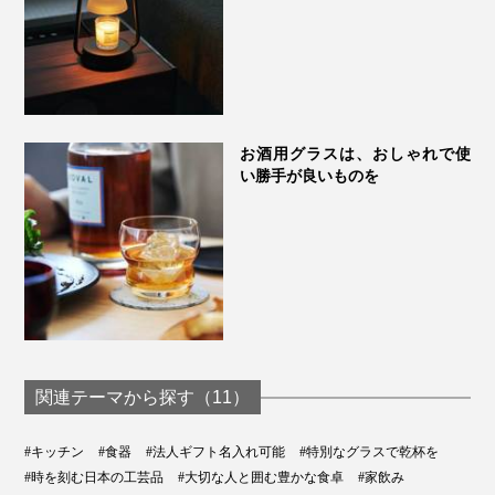
お酒用グラスは、おしゃれで使
い勝手が良いものを
磨き直しサービスもあり。詳細は保証書の二次元コードにあるメールアドレスで
連絡を
モダンなブラックのBOX入り。お酒好きのあの人にプレ
ゼントしたら、喜ばれそう。
関連テーマから探す（11）
#キッチン
#食器
#法人ギフト名入れ可能
#特別なグラスで乾杯を
#時を刻む日本の工芸品
#大切な人と囲む豊かな食卓
#家飲み