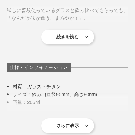
試しに普段使っているグラスと飲み比べてもらっても、
「なんだか味が違う、まろやか！」。
続きを読む
色々なお酒を飲み比べてみましたが、ビールの味の違い
が最もはっきりと感じられるようでした。
“お酒をおいしくする”という金属や陶器のタンブラーは
仕様・インフォメーション
多々ありますが、確実に違うのは、半透明で、お酒の色
が見えるところ。オーロラのような色の美しさはもちろ
材質：ガラス・チタン
ん、透明感と光のゆらぎがおいしさを引き立てていると
サイズ：飲み口直径90mm、高さ90mm
思います。
これを可能にしているのが、世界に１台にしか存在しな
容量：265ml
いという『PROGRESS』独自の装置。
重量：270g
保証：１ヶ月（１商品1回のみ、内容や方法の詳細は
宇宙開発の仕事に携わったテクノロジーを応用し、チタ
商品同梱の保証書参照）
さらに表示
ンを分子レベルまで分解。不純物のない特殊環境で高電