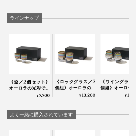
マドラーなどもチタンコートを傷める可能性があり
ます
グラスを重ねますと、チタンコートを傷めることが
ラインナップ
あります
ガラスが熱いうちに冷たいものを入れたり濡れたと
ころに置かないでください
亀裂や破損したガラス片は大変危険ですので、各自
治体の指示に従って破棄してください
どうりで、口当たりのなめらかさが違う！
《ロックグラス／2
《ワイングラス
《盃／2個セット》
個組》オーロラの光
個組》オーロラ
オーロラの光彩で眼
彩で眼福を、まろや
彩で眼福を、ま
福を、まろやかな味
13,200
13,
7,700
コーティングに使われているのは、純度100％チタン。
¥
¥
¥
かな味わいで口福を
かな味わいで口
わいで口福をもたら
グラスのフチはつるんとなめらかでやや厚く、口をすぼ
一般的にチタングラスと呼ばれるものでも、合成チタン
もたらす、「純チタ
もたらす、純チ
す、「純チタン」コ
めずに飲める形状。
がほとんどのところ、「錆びない、軽い、人体にやさし
ン」コーティンググ
コーティンググ
ーティンググラス｜
よく一緒に購入されています
ラス｜PROGRESS プ
｜PROGRESS プ
PROGRESS プログレ
い」特徴を持つ、純度100％のチタンを使用していると
ログレス
レス
ス
口をすぼめないことで、お酒が「舌の中央」だけでな
のこと。
く、旨味や苦味を感じる「舌を脇側」を通ることになる