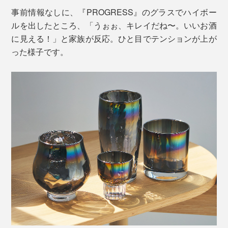
事前情報なしに、『PROGRESS』のグラスでハイボー
ルを出したところ、「うぉぉ、キレイだね〜。いいお酒
に見える！」と家族が反応。ひと目でテンションが上が
った様子です。
オーロラのような光彩の理由は、グラスの内側に施され
たチタンの膜。「ピュアチタン」と呼ばれる最高純度の
チタンを、厚さ0.0000001mm
単位で調整することに
（※）
より、多彩な色を表現。パープルとブルーの膜厚差は、
わずか0.000004mmなのだとか！
※0.000001mm（ミリ）=0.001μm（ミクロン）＝1nm（ナノ）
コーティングしてはいるものの、グラスは半透明。透明
度の高いガラスを使い、光の反射率と透過率を緻密にコ
ントロールすることで成せる技です。