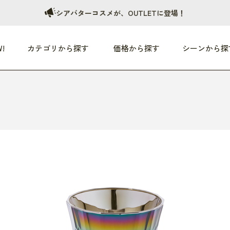
シアバターコスメが、OUTLETに登場！
!
カテゴリから探す
価格から探す
シーンから探
つめた〜い夏、どうぞ！
HEALTHY
家電
HOME
ファッション
- 3,000円
3,000円 - 5,000円
5,000円 - 10,000円
OP10
すべて
すべて
すべて
すべて
す
朝までぐっすり
リビング家電
居心地のいい空間
服
ひ
商品 (新着順)
本気で休む
キッチン家電
家事ルンルン
バッグ
ほ
覧
いつも清潔
美容・健康家電
食いしん坊クラブ
靴・靴下
や
じぶんメンテナンス
オーディオ家電
料理と団らん
レイングッズ
仕
め割引
おうちエクササイズ
ファッション／小物
レット
の他