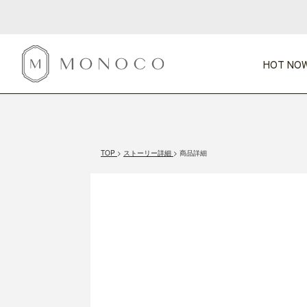
HOT NOW
新商品
CATEGORY
PRICE
SCENE
HOT NOW!
GIFTS
インテリア
1,000円未満
1,000円 
TOP
ストーリー詳細
商品詳細
今週のT
カテゴリから探す
価格から探す
シーンから探す
すべて
すべて
特別な贈りもの
家具
すべての
会話が弾む
収納
特集一
気のきく手土産
照明
毎日使ってね
インテリア雑貨
おまと
ベランダ・庭
アウト
インテリア／そ