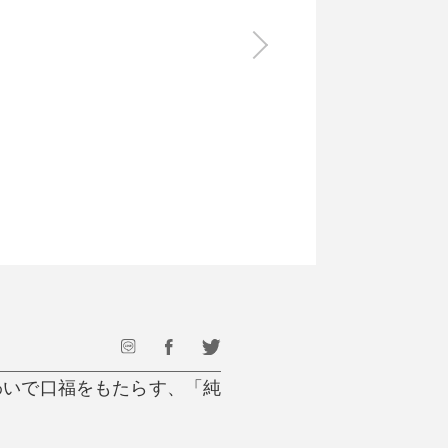
食料品
旅行・遊び
すべて
すべて
最後のひと口までキンキン
ドリンク
旅行
フード
アウトドア
旅行遊び／その他
わいで口福をもたらす、「純