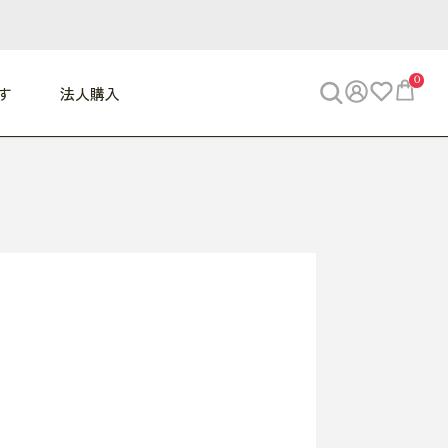
0
す
法人購入
WORK
ビジネス
ENJOY
寝具
10,000円 - 30,000円
30,000円以上
べて
すべて
すべて
すべて
らめきデスク
PC・スマホ関連
お出かけスパイス
敷き寝具
っと一息ふぅ
椅子・クッション
思い出トラベル
掛け寝具
っぱり清潔感
収納
外で過ごすって最高
パジャマ
事へGO
ビジネス／小物
好き・・にどっぷり
枕・小物