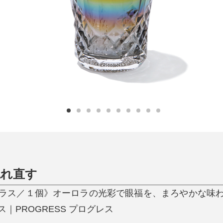
日用品
健康・美容
すべて
すべて
ひんやり今治タオル、生き返る〜
掃除・洗濯
肌・髪ケア
タオル
バスグッズ
スリッパ
ひんやりグッズ
防災用品
あったかグッズ
水筒
健康グッズ
日用品／その他
オーラルケア
惚れ直す
ラス／１個》オーロラの光彩で眼福を、まろやかな味
｜PROGRESS プログレス