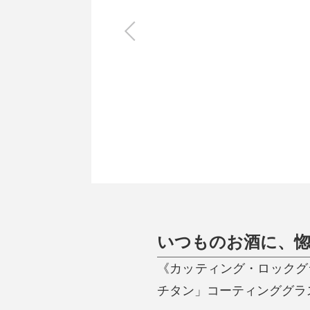
キッチン
すべて
調理家電
調理器具
食器
タオル・ふきん
キッチン雑貨
いつものお酒に、
《カッティング・ロックグ
チタン」コーティンググラス