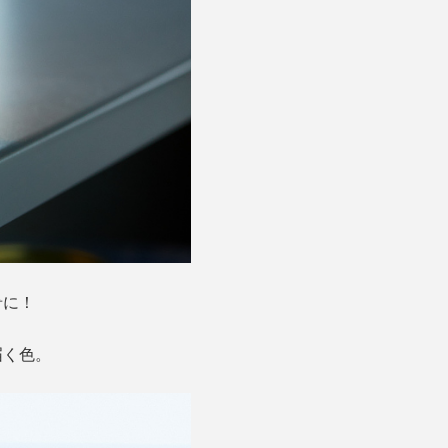
肴に！
届く色。