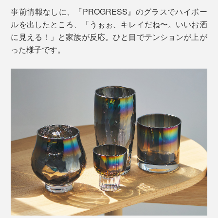
事前情報なしに、『PROGRESS』のグラスでハイボー
ルを出したところ、「うぉぉ、キレイだね〜。いいお酒
に見える！」と家族が反応。ひと目でテンションが上が
った様子です。
オーロラのような光彩の理由は、グラスの内側に施され
たチタンの膜。「ピュアチタン」と呼ばれる最高純度の
チタンを、厚さ0.0000001mm
単位で調整することに
（※）
より、多彩な色を表現。パープルとブルーの膜厚差は、
わずか0.000004mmなのだとか！
※0.000001mm（ミリ）=0.001μm（ミクロン）＝1nm（ナノ）
コーティングしてはいるものの、グラスは半透明。透明
度の高いガラスを使い、光の反射率と透過率を緻密にコ
ントロールすることで成せる技です。