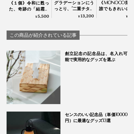
グラデーションにう
《MONOCO限
《１個》令和に甦っ
っとり、“二重チタン
誰でもきれいに
た、奇跡の「結霜グ
構造”でビールもコー
付けができる、
ラス」｜結霜月華
13,200
3,
5,500
¥
¥
¥
ヒーもおいしい「純
あたたかい色彩
（けっそうげっか）
チタンタンブラー」
225年続く越前
（250cc） | 燕三条
の老舗がつくる
この商品が紹介されている記事
漆のそば猪口」｜
琳堂×MONOCO
創立記念の記念品は、名入れ可
能で実用的なグッズを選ぶ
ご購入１ヶ月以内なら、うっかりグラスを割ってしまっ
ても無償で交換できる「保証書」がついています。
センスのいい記念品（単価10000
円）に最適なグッズ13選