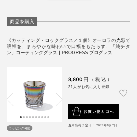
《取り扱い上の注意》
圧をかけ、音よりも速いスピードでチタン分子を密着さ
やわらかいスポンジ（車などを洗うような）に中性
せています。
洗剤を使用してください
商品を購入
洗浄後は、柔らかい布で水分を拭きとっていただく
ことをおすすめいたします
ガラスを傷つける恐れのあるクレンザーや研磨剤入
《カッティング・ロックグラス／１個》オーロラの光彩で
眼福を、まろやかな味わいで口福をもたらす、「純チタ
りスポンジなどは使用しないでください
ン」コーティンググラス｜PROGRESS プログレス
《使用上の注意》
ガラス製品を安全にお使いいただくために、用途以
外でのご使用はおやめください
メーカーさんにお話を聞くと、チタンをグラスの内側だ
8,800
円（税込）
乳幼児の手の届かないところに保管してください
けに、半透明になる薄さでコーティングできるのは、知
21人がお気に入り登録
食器洗い洗浄機、電子レンジ、オーブンには対応し
る限り『PROGRESS』のみではないかとのこと。
ていません
傷がつきますと破損しやすくなります
ナノレベルの薄さで膜を作るため、熟練の職人による手
お買い物カゴへ
ガラス同士、金属同士など固いものとぶつからない
作業で、グラスを精密洗浄、精密研磨しているそうで
ように扱ってください。
す。
外から見るとオーロラカラーですが、内側はシルバー。
倉庫出荷予定日： 2026年8月7日
内面にチタン加工を施しておりますので、金属製の
ラッピング可能
ウィスキーの色が反射して、琥珀色に輝きます