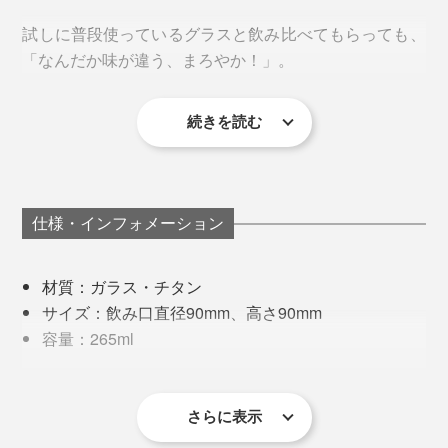
試しに普段使っているグラスと飲み比べてもらっても、
「なんだか味が違う、まろやか！」。
続きを読む
色々なお酒を飲み比べてみましたが、ビールの味の違い
が最もはっきりと感じられるようでした。
“お酒をおいしくする”という金属や陶器のタンブラーは
仕様・インフォメーション
多々ありますが、確実に違うのは、半透明で、お酒の色
が見えるところ。オーロラのような色の美しさはもちろ
材質：ガラス・チタン
ん、透明感と光のゆらぎがおいしさを引き立てていると
サイズ：飲み口直径90mm、高さ90mm
思います。
これを可能にしているのが、世界に１台にしか存在しな
容量：265ml
いという『PROGRESS』独自の装置。
重量：270g
保証：１ヶ月（１商品1回のみ、内容や方法の詳細は
宇宙開発の仕事に携わったテクノロジーを応用し、チタ
商品同梱の保証書参照）
さらに表示
ンを分子レベルまで分解。不純物のない特殊環境で高電