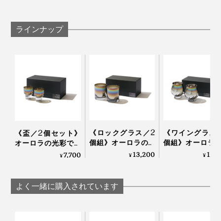
マドラーなどもチタンコートを傷める可能性があり
ます
グラスを重ねますと、チタンコートを傷めることが
ラインナップ
あります
ガラスが熱いうちに冷たいものを入れたり濡れたと
ころに置かないでください
亀裂や破損したガラス片は大変危険ですので、各自
治体の指示に従って破棄してください
どうりで、口当たりのなめらかさが違う！
《ロックグラス／2
《ワイングラス
《盃／2個セット》
個組》オーロラの光
個組》オーロラ
オーロラの光彩で眼
彩で眼福を、まろや
彩で眼福を、ま
福を、まろやかな味
13,200
13,
7,700
コーティングに使われているのは、純度100％チタン。
¥
¥
¥
かな味わいで口福を
かな味わいで口
わいで口福をもたら
グラスのフチはつるんとなめらかでやや厚く、口をすぼ
一般的にチタングラスと呼ばれるものでも、合成チタン
もたらす、「純チタ
もたらす、純チ
す、「純チタン」コ
めずに飲める形状。
がほとんどのところ、「錆びない、軽い、人体にやさし
ン」コーティンググ
コーティンググ
ーティンググラス｜
よく一緒に購入されています
ラス｜PROGRESS プ
｜PROGRESS プ
PROGRESS プログレ
い」特徴を持つ、純度100％のチタンを使用していると
ログレス
レス
ス
口をすぼめないことで、お酒が「舌の中央」だけでな
のこと。
く、旨味や苦味を感じる「舌を脇側」を通ることになる