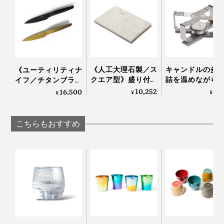
そうです。
おいしい、美しいだけでなく、安心して使えるのも高ポ
イント。
お酒好きなお父さんやパートナーへのプレゼントにもぴ
ったりだと思います！
《人工大理石製／ス
キャンドルの炎
《ユーティリティナ
クエア型》盛り付け
詰を温めながら
イフ／チタンブラッ
が見違えて、会話が
っくり呑める「
ク＆ゴールド》
10,252
3,
16,500
¥
¥
¥
弾む「サービングボ
な卓上コンロ」
0.3mmの極薄刃でス
ード」｜Fermier
CROSS WARMER
トレスフリーな切れ
ロスウォーマー
味、朝食の支度に便
こちらもおすすめ
利な小回りのきく
「小型包丁（刃渡り
13cm）」｜hast.
底に厚みがあるので、大きな氷を入れても安定感があ
り、お酒をゆったり愉しめます。