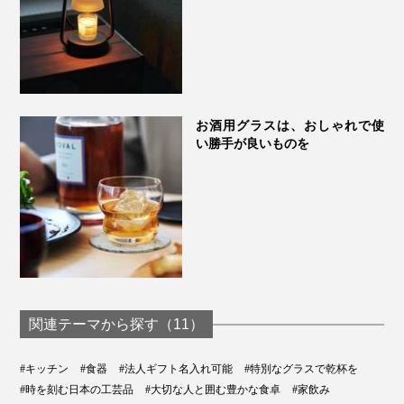
お酒用グラスは、おしゃれで使
い勝手が良いものを
磨き直しサービスもあり。詳細は保証書の二次元コードにあるメールアドレスで
連絡を
モダンなブラックのBOX入り。お酒好きのあの人にプレ
ゼントしたら、喜ばれそう。
関連テーマから探す（11）
#キッチン
#食器
#法人ギフト名入れ可能
#特別なグラスで乾杯を
#時を刻む日本の工芸品
#大切な人と囲む豊かな食卓
#家飲み