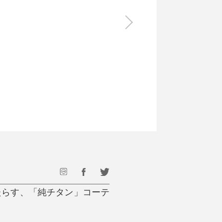
食料品
旅行・遊び
すべて
すべて
最後のひと口までキンキン
ドリンク
旅行
フード
アウトドア
旅行遊び／その他
たらす、「純チタン」コーテ