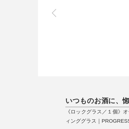
キッチン
すべて
調理家電
調理器具
食器
タオル・ふきん
キッチン雑貨
いつものお酒に、
《ロックグラス／１個》オ
ィンググラス｜PROGRES