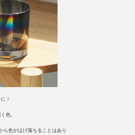
肴に！
届く色。
から色がはげ落ちることはあり