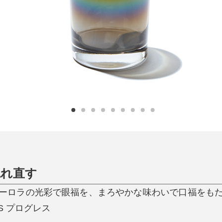
日用品
健康・美容
すべて
すべて
ひんやり今治タオル、生き返る〜
掃除・洗濯
肌・髪ケア
タオル
バスグッズ
スリッパ
ひんやりグッズ
防災用品
あったかグッズ
水筒
健康グッズ
日用品／その他
オーラルケア
惚れ直す
ーロラの光彩で眼福を、まろやかな味わいで口福をも
S プログレス