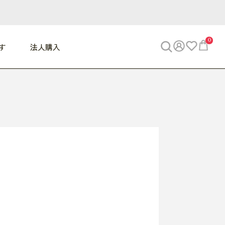
0
す
法人購入
WORK
ビジネス
ENJOY
寝具
10,000円 - 30,000円
30,000円以上
べて
すべて
すべて
すべて
らめきデスク
PC・スマホ関連
お出かけスパイス
敷き寝具
っと一息ふぅ
椅子・クッション
思い出トラベル
掛け寝具
っぱり清潔感
収納
外で過ごすって最高
パジャマ
事へGO
ビジネス／小物
好き・・にどっぷり
枕・小物