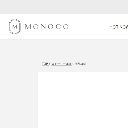
HOT NOW
新商品
CATEGORY
PRICE
SCENE
HOT NOW!
GIFTS
インテリア
1,000円未満
1,000円 
TOP
ストーリー詳細
商品詳細
今週のT
カテゴリから探す
価格から探す
シーンから探す
すべて
すべて
特別な贈りもの
家具
すべての
会話が弾む
収納
特集一
気のきく手土産
照明
毎日使ってね
インテリア雑貨
おまと
ベランダ・庭
アウト
インテリア／そ