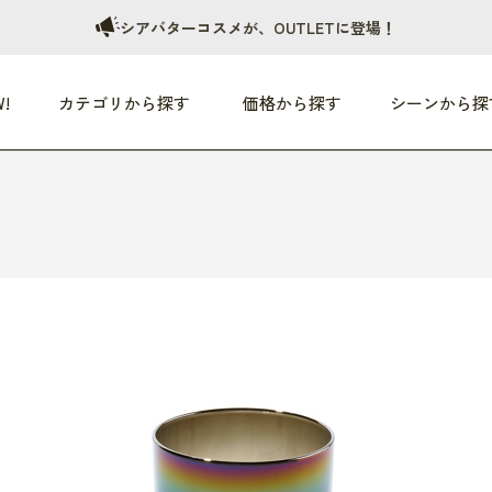
シアバターコスメが、OUTLETに登場！
!
カテゴリから探す
価格から探す
シーンから探
つめた〜い夏、どうぞ！
HEALTHY
家電
HOME
ファッション
- 3,000円
3,000円 - 5,000円
5,000円 - 10,000円
OP10
すべて
すべて
すべて
すべて
す
朝までぐっすり
リビング家電
居心地のいい空間
服
ひ
商品 (新着順)
本気で休む
キッチン家電
家事ルンルン
バッグ
ほ
覧
いつも清潔
美容・健康家電
食いしん坊クラブ
靴・靴下
や
じぶんメンテナンス
オーディオ家電
料理と団らん
レイングッズ
仕
め割引
おうちエクササイズ
ファッション／小物
レット
の他