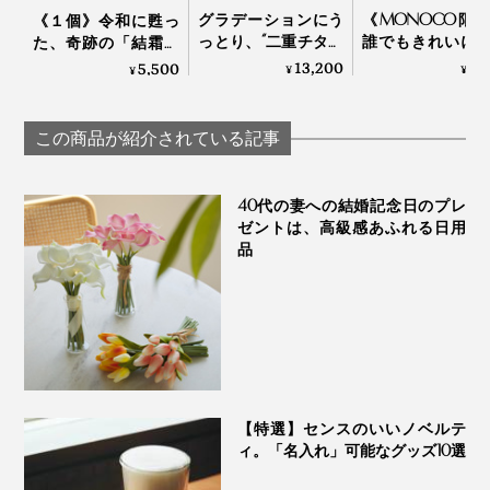
グラデーションにう
《MONOCO限
《１個》令和に甦っ
っとり、“二重チタン
誰でもきれいに
た、奇跡の「結霜グ
構造”でビールもコー
付けができる、
ラス」｜結霜月華
13,200
3,
5,500
¥
¥
¥
フチの厚みは、欠けにくさの強化の役割も
ヒーもおいしい「純
あたたかい色彩
（けっそうげっか）
チタンタンブラー」
225年続く越前
（250cc） | 燕三条
の老舗がつくる
口がすぼめないことで、ワインが「舌の中央」だけでな
この商品が紹介されている記事
漆のそば猪口」｜
く、旨味や苦味を感じる「舌を脇側」を通ることになる
琳堂×MONOCO
そうです。
40代の妻への結婚記念日のプレ
ゼントは、高級感あふれる日用
品
【特選】センスのいいノベルテ
ィ。「名入れ」可能なグッズ10選