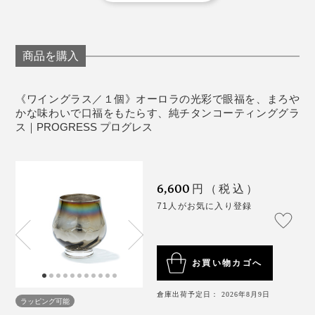
《取り扱い上の注意》
やわらかいスポンジ（車などを洗うような）に中性
洗剤を使用してください
商品を購入
洗浄後は、柔らかい布で水分を拭きとっていただく
ことをおすすめいたします
ガラスを傷つける恐れのあるクレンザーや研磨剤入
《ワイングラス／１個》オーロラの光彩で眼福を、まろや
かな味わいで口福をもたらす、純チタンコーティンググラ
りスポンジなどは使用しないでください
ス｜PROGRESS プログレス
《使用上の注意》
ガラス製品を安全にお使いいただくために、用途以
外でのご使用はおやめください
メーカーさんにお話を聞くと、チタンをグラスの内側だ
6,600
円（税込）
乳幼児の手の届かないところに保管してください
けに、半透明になる薄さでコーティングできるのは、知
71人がお気に入り登録
食器洗い洗浄機、電子レンジ、オーブンには対応し
る限り『PROGRESS』のみではないかとのこと。
ていません
外から見るとオーロラカラーですが、内側はシルバー。
傷がつきますと破損しやすくなります
ナノレベルの薄さで膜を作るため、熟練の職人による手
ワインの色が反射してキラキラ輝きます。ワインによっ
お買い物カゴへ
ガラス同士、金属同士など固いものとぶつからない
作業で、グラスを精密洗浄、精密研磨しているそうで
て表情が変わるのも愉しみ。
ように扱ってください。
す。
倉庫出荷予定日： 2026年8月9日
内面にチタン加工を施しておりますので、金属製の
ラッピング可能