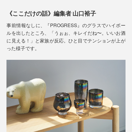
《ここだけの話》編集者 山口裕子
事前情報なしに、『PROGRESS』のグラスでハイボー
ルを出したところ、「うぉぉ、キレイだね〜。いいお酒
に見える！」と家族が反応。ひと目でテンションが上が
った様子です。
螺旋状のねじりが、光のプリズムを表情豊かに。眺めて
いると吸い込まれそうな美しさ。