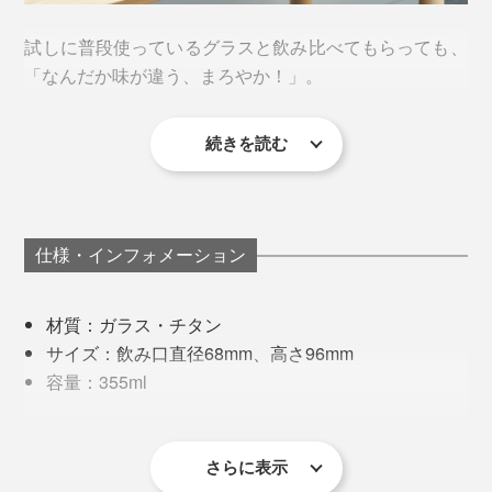
試しに普段使っているグラスと飲み比べてもらっても、
「なんだか味が違う、まろやか！」。
続きを読む
色々なお酒を飲み比べてみましたが、ビールの味の違い
が最もはっきりと感じられるようでした。
“お酒をおいしくする”という金属や陶器のタンブラーは
仕様・インフォメーション
多々ありますが、確実に違うのは、半透明で、お酒の色
が見えるところ。オーロラのような色の美しさはもちろ
ガラス製のグラスの内側にチタンをコーティング。チタ
材質：ガラス・チタン
ん、透明感と光のゆらぎがおいしさを引き立てていると
ン膜は半透明で、外見からもワインの色を感じことがで
サイズ：飲み口直径68mm、高さ96mm
思います。
きます。
容量：355ml
重量：155g
中をのぞきこまずとも残量が見えるので、パートナーの
保証：１ヶ月（１商品1回のみ、内容や方法の詳細は
グラスに注ぎ足すのもスムーズ。
商品同梱の保証書参照）
さらに表示