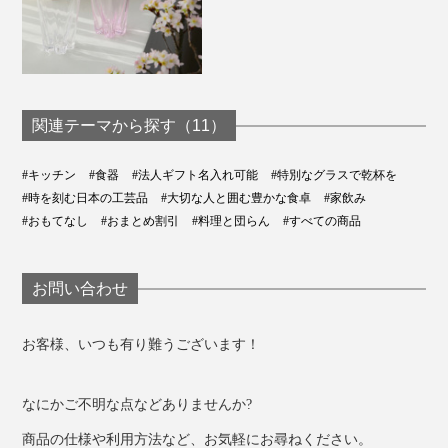
磨き直しサービスもあり。詳細は保証書の二次元コードにあるメールアドレスで
連絡を
モダンなブラックのBOX入り。お酒好きのあの人にプレ
ゼントしたら、喜ばれそうです。
関連テーマから探す（11）
#キッチン
#食器
#法人ギフト名入れ可能
#特別なグラスで乾杯を
#時を刻む日本の工芸品
#大切な人と囲む豊かな食卓
#家飲み
#おもてなし
#おまとめ割引
#料理と団らん
#すべての商品
お問い合わせ
お客様、いつも有り難うございます！
なにかご不明な点などありませんか?
いつものワインをもっとおいしく、こだわりのナチュー
商品の仕様や利用方法など、お気軽にお尋ねください。