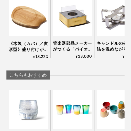
おいしい、美しいだけでなく、安心して使えるのも高ポ
イント。
お酒好きなお父さんやパートナーへのプレゼントにもぴ
写真上は白ワインを入れた本品
ったりだと思います！
管楽器部品メーカー
キャンドルの炎
《木製（カバ）／変
がつくる「バイオエ
詰を温めながら
形型》盛り付けが見
グラスのフチはつるんとなめらかでやや厚く、口をすぼ
タノールランプ」｜
っくり呑める「
違えて、会話が弾む
33,000
3,
13,222
¥
¥
¥
めずに飲める形状。
BRASSCENE
な卓上コンロ」
「サービングボー
CROSS WARMER
ド」｜Fermier
ロスウォーマー
こちらもおすすめ