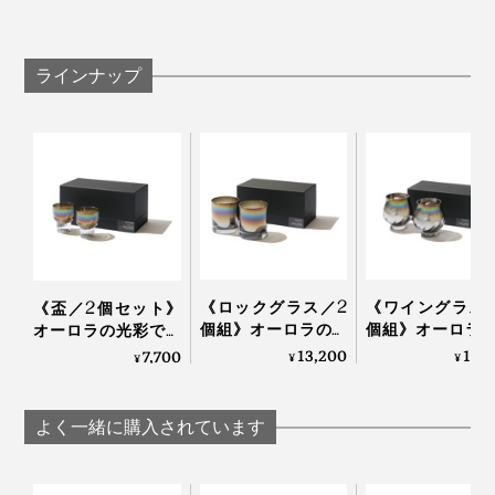
マドラーなどもチタンコートを傷める可能性があり
ます
グラスを重ねますと、チタンコートを傷めることが
ラインナップ
あります
ガラスが熱いうちに冷たいものを入れたり濡れたと
ころに置かないでください
亀裂や破損したガラス片は大変危険ですので、各自
治体の指示に従って破棄してください
写真上は赤ワインを入れた本品
どうりで、口当たりのなめらかさが違う！
《ロックグラス／2
《ワイングラス
《盃／2個セット》
個組》オーロラの光
個組》オーロラ
オーロラの光彩で眼
彩で眼福を、まろや
彩で眼福を、ま
福を、まろやかな味
13,200
13,
7,700
コーティングに使われているのは、純度100％チタン。
¥
¥
¥
かな味わいで口福を
かな味わいで口
わいで口福をもたら
一般的にチタングラスと呼ばれるものでも、合成チタン
もたらす、「純チタ
もたらす、純チ
す、「純チタン」コ
がほとんどのところ、「錆びない、軽い、人体にやさし
ン」コーティンググ
コーティンググ
ーティンググラス｜
よく一緒に購入されています
ラス｜PROGRESS プ
｜PROGRESS プ
PROGRESS プログレ
い」特徴を持つ、純度100％のチタンを使用していると
ログレス
レス
ス
のこと。